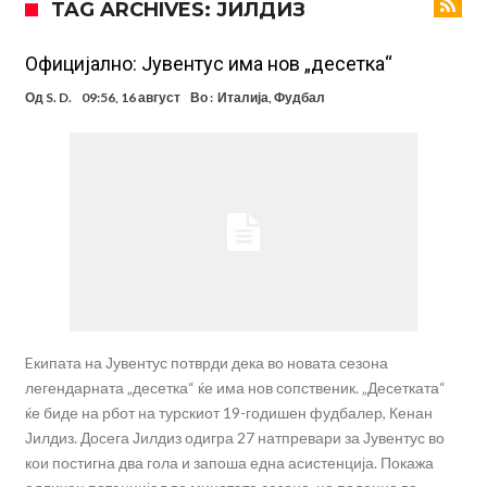
TAG ARCHIVES: ЈИЛДИЗ
Ференцварош по натпреварот
Арсенал и Манчестер Јунајтед сакаат напаѓач од Интер: Цената е
85 милиони евра
Манчестер Сити за 100 милиони евра ја носи сензацијата од СП
Официјално: Јувентус има нов „десетка“
Се подготвува фудбалска предавство какво што не е видено од
Од
S. D.
09:56, 16 август
Во :
Италија
,
Фудбал
2010 година?
Тикет на денот (недела, 09.08.2026)
Само во Турција: Салах доби милиони, а потоа градоначалникот
го остави без зборови
Зборови кои сите ги чекаа, Симеоне го спореди Алварез со
Гризман
Реал Мадрид ја прекинува потрагата по нов играч за врска
Мекгрегор успешно опериран: Коленото е средено, се враќам
посилен од кога било
Eкипата на Јувентус потврди дека во новата сезона
легендарната „десетка“ ќе има нов сопственик. „Десетката“
ќе биде на рбот на турскиот 19-годишен фудбалер, Кенан
Јилдиз. Досега Јилдиз одигра 27 натпревари за Јувентус во
кои постигна два гола и запоша една асистенција. Покажа