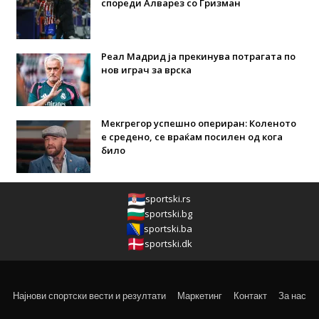
спореди Алварез со Гризман
Реал Мадрид ја прекинува потрагата по
нов играч за врска
Мекгрегор успешно опериран: Коленото
е средено, се враќам посилен од кога
било
sportski.rs
sportski.bg
sportski.ba
sportski.dk
Најнови спортски вести и резултати
Маркетинг
Контакт
За нас