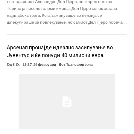
легендарниот Алесандро Дел Пјеро, но и пред него во
Торино ја носеле големи имиња. Дел Пјеро сепак остави
најдлабока трага. Кога заминуваше во пензија се
шпекулираше за повлекување, но самиот Дел Пјеро порача …
Aрсенал пронајде идеално засилување во
Јувентус и ќе понуди 40 милиони евра
Од
S. D.
13:37, 24 февруари
Во :
Трансфер зона