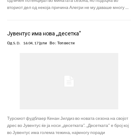
одличен потенцијал во минатата сезона, но подоцна во
вториот дел од некоја причина Алегри не му даваше многу …
Јувентус има нова „десетка“
Од
S. D.
16:04, 17 јули
Во :
Топ вести
Турскиот фудблаер Кенан Јилдиз во новата сезона на својот
дрес во Јувентус ќе ја носи „десетката“. „Десетката“ е број кој
во Јувентус има голема тежина, најмногу поради