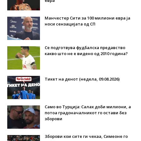
евра
Манчестер Сити за 100 милиони евра ја
носи сензацијата од СП
Се подготвува фудбалска предавство
какво што не е видено од 2010 година?
Тикет на денот (недела, 09.08.2026)
Само во Турција: Салах доби милиони, а
потоа градоначалникот го остави без
зборови
Зборови кои сите ги чекаа, Симеоне го