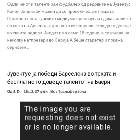
Oдличниот и талентиран фудбалер од редовите на Јувентус,
Кенан Јилдиз би можел да се пресели во англиската
Премиер лига. Турските медиуми пренесуваат дека Јилдиз е
на мета на Арсенал кој на лето ќе направи се за да го доведе
во своите редови. Јилдиз има само 18 години, а сезонава на
неколку натпревари во Серија А беше старетер и покажа
сериозен …
Јувентус ја победи Барселона во трката и
бесплатно го доведе талентот на Баерн
Од
S. D.
18:13, 07 јули
Во :
Трансфер зона