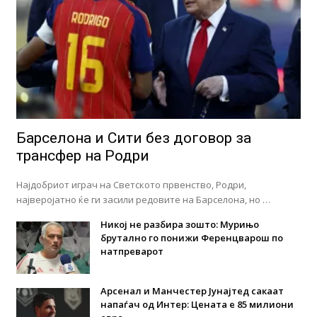
Барселона и Сити без договор за
трансфер на Родри
Најдобриот играч на Светското првенство, Родри,
најверојатно ќе ги засили редовите на Барселона, но …
Никој не разбира зошто: Мурињо
брутално го понижи Ференцварош по
натпреварот
Арсенал и Манчестер Јунајтед сакаат
напаѓач од Интер: Цената е 85 милиони