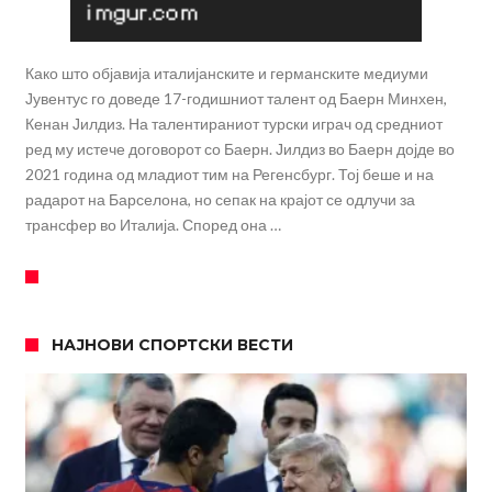
Како што објавија италијанските и германските медиуми
Јувентус го доведе 17-годишниот талент од Баерн Минхен,
Кенан Јилдиз. На талентираниот турски играч од средниот
ред му истече договорот со Баерн. Јилдиз во Баерн дојде во
2021 година од младиот тим на Регенсбург. Тој беше и на
радарот на Барселона, но сепак на крајот се одлучи за
трансфер во Италија. Според она …
НАЈНОВИ СПОРТСКИ ВЕСТИ