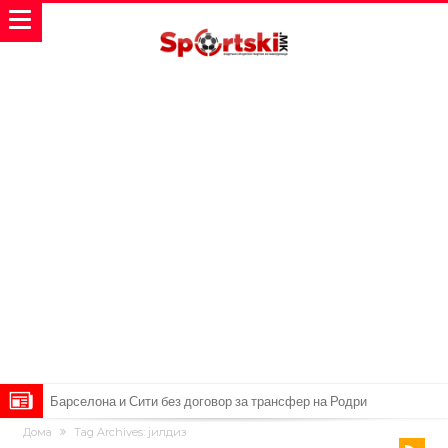
Барселона и Сити без договор за трансфер на Родри
Дома
Tag Archives: јилдиз
Никој не разбира зошто: Мурињо брутално го понижи