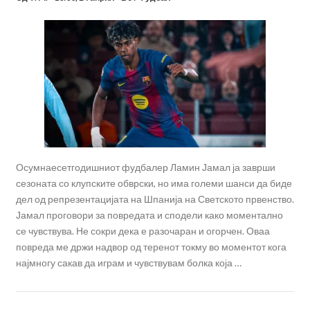
Осумнаесетгодишниот фудбалер Ламин Јамал ја заврши
сезоната со клупските обврски, но има големи шанси да биде
дел од репрезентацијата на Шпанија на Светското првенство.
Јамал проговори за повредата и сподели како моментално
се чувствува. Не сокри дека е разочаран и огорчен. Оваа
повреда ме држи надвор од теренот токму во моментот кога
најмногу сакав да играм и чувствувам болка која …