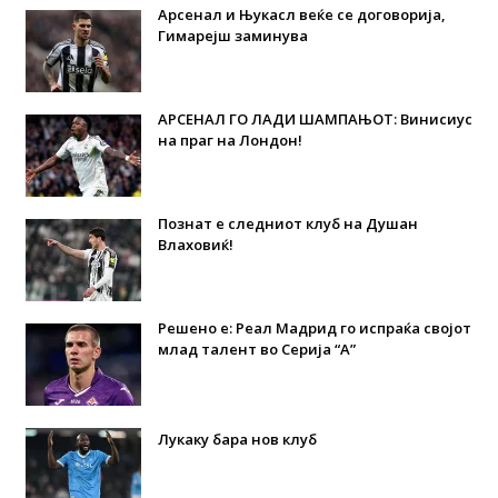
Арсенал и Њукасл веќе се договорија,
Гимарејш заминува
АРСЕНАЛ ГО ЛАДИ ШАМПАЊОТ: Винисиус
на праг на Лондон!
Познат е следниот клуб на Душан
Влаховиќ!
Решено е: Реал Мадрид го испраќа својот
млад талент во Серија “А”
Лукаку бара нов клуб