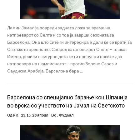
Ламин Јамал ја повреди задната ложа за време на
натпреварот со Селта и со тоа ја заврши сезоната за
Барселона. Она што сите ги интересира е дали ќе се врати за
Светското првенство. Според каталонскиот Спорт – тешко!
Имено, речиси е сигурно дека ќе ги пропушти првите два
натпревара на шампионатот – против Зелено Capes и
Саудиска Арабија. Барселона бара …
Барселона со специјално барање кон Шпанија
во врска со учеството на Јамал на Светското
Од
PK
23:15, 28 април
Во :
Фудбал