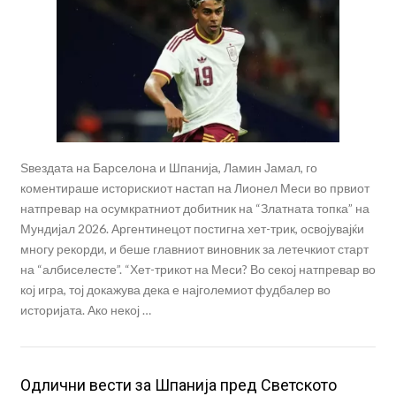
Ѕвездата на Барселона и Шпанија, Ламин Јамал, го
коментираше историскиот настап на Лионел Меси во првиот
натпревар на осумкратниот добитник на “Златната топка” на
Мундијал 2026. Аргентинецот постигна хет-трик, освојувајќи
многу рекорди, и беше главниот виновник за летечкиот старт
на “албиселесте”. “Хет-трикот на Меси? Во секој натпревар во
кој игра, тој докажува дека е најголемиот фудбалер во
историјата. Ако некој …
Одлични вести за Шпанија пред Светското