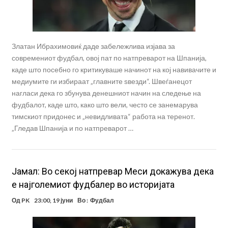
Златан Ибрахимовиќ даде забележлива изјава за
современиот фудбал, овој пат по натпреварот на Шпанија,
каде што посебно го критикуваше начинот на кој навивачите и
медиумите ги избираат „главните ѕвезди“. Швеѓанецот
нагласи дека го збунува денешниот начин на следење на
фудбалот, каде што, како што вели, често се занемарува
тимскиот придонес и „невидливата“ работа на теренот.
„Гледав Шпанија и по натпреварот …
Јамал: Во секој натпревар Меси докажува дека
е најголемиот фудбалер во историјата
Од
PK
23:00, 19 јуни
Во :
Фудбал