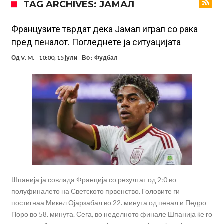
TAG ARCHIVES: ЈАМАЛ
Стотици навивачи го пречекаа Салах во Истанбул
Арсенал и Њукасл веќе се договорија, Гимарејш заминува
Французите тврдат дека Јамал играл со рака
пред пеналот. Погледнете ја ситуацијата
АРСЕНАЛ ГО ЛАДИ ШАМПАЊОТ: Винисиус на праг на Лондон!
Од
V. M.
10:00, 15 јули
Во :
Фудбал
Познат е следниот клуб на Душан Влаховиќ!
Решено е: Реал Мадрид го испраќа својот млад талент во Серија
“А”
Лукаку бара нов клуб
Тотенхем започна преговори со Гакпо
Шпанија ја совлада Франција со резултат од 2:0 во
полуфиналето на Светското првенство. Головите ги
постигнаа Микел Ојарзабал во 22. минута од пенал и Педро
Поро во 58. минута. Сега, во неделното финале Шпанија ќе го