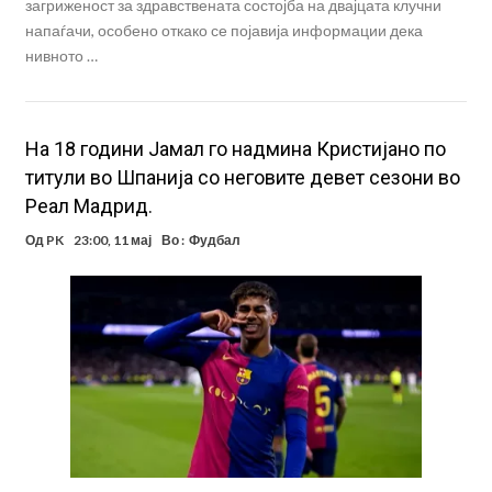
загриженост за здравствената состојба на двајцата клучни
напаѓачи, особено откако се појавија информации дека
нивното …
На 18 години Јамал го надмина Кристијанo по
титули во Шпанија со неговите девет сезони во
Реал Мадрид.
Од
PK
23:00, 11 мај
Во :
Фудбал