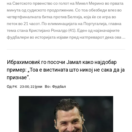
на Светското првенство со голот на Микел Мерино во првата
минута од судиското продолжение. Со тоа обезбеди влез во
четвртфиналната битка против Белгија, која ќе се игра во
петок во 21 часот. По елиминацијата на Португалија, главна
тема стана Кристијано Роналдо (41). Еден од најзначајните
фудбалери во историјата изјави пред натпреварот дека ова …
Ибрахимовиќ го посочи Јамал како најдобар
пример: „Тоа е вистината што никој не сака да ја
признае“.
Од
PK
23:00, 22 јуни
Во :
Фудбал