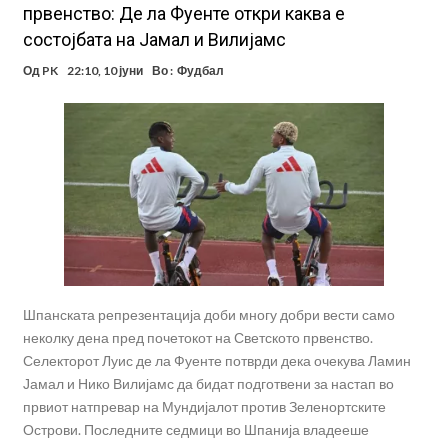
првенство: Де ла Фуенте откри каква е
состојбата на Јамал и Вилијамс
Од
PK
22:10, 10 јуни
Во :
Фудбал
Шпанската репрезентација доби многу добри вести само
неколку дена пред почетокот на Светското првенство.
Селекторот Луис де ла Фуенте потврди дека очекува Ламин
Јамал и Нико Вилијамс да бидат подготвени за настап во
првиот натпревар на Мундијалот против Зеленортските
Острови. Последните седмици во Шпанија владееше