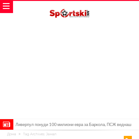
Јувентус се насочил кон напаѓач на Манчестер Јунајтед
Дома
Tag Archives: Јамал
Модриќ откри што го натерало да остане во Милан