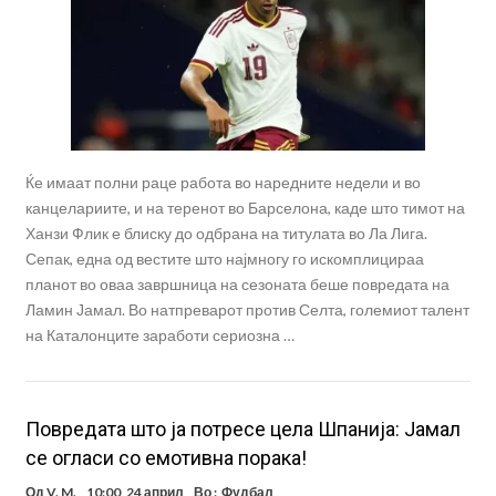
Ќе имаат полни раце работа во наредните недели и во
канцелариите, и на теренот во Барселона, каде што тимот на
Ханзи Флик е блиску до одбрана на титулата во Ла Лига.
Сепак, една од вестите што најмногу го искомплицираа
планот во оваа завршница на сезоната беше повредата на
Ламин Јамал. Во натпреварот против Селта, големиот талент
на Каталонците заработи сериозна …
Повредата што ја потресе цела Шпанија: Јамал
се огласи со емотивна порака!
Од
V. M.
10:00, 24 април
Во :
Фудбал