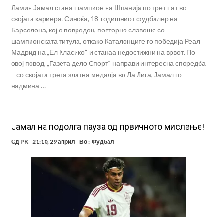
Ламин Јамал стана шампион на Шпанија по трет пат во
својата кариера. Синоќа, 18-годишниот фудбалер на
Барселона, кој е повреден, повторно славеше со
шампионската титула, откако Каталонците го победија Реал
Мадрид на „Ел Класико“ и станаа недостижни на врвот. По
овој повод, „Газета дело Спорт“ направи интересна споредба
– со својата трета златна медалја во Ла Лига, Јамал го
надмина …
Јамал на подолга пауза од првичното мислење!
Од
PK
21:10, 29 април
Во :
Фудбал