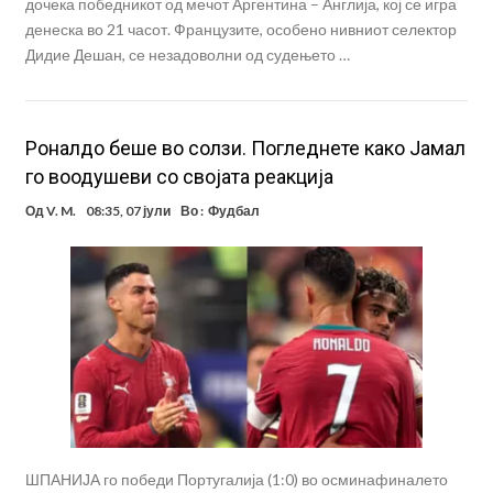
дочека победникот од мечот Аргентина – Англија, кој се игра
денеска во 21 часот. Французите, особено нивниот селектор
Дидие Дешан, се незадоволни од судењето …
Роналдо беше во солзи. Погледнете како Јамал
го воодушеви со својата реакција
Од
V. M.
08:35, 07 јули
Во :
Фудбал
ШПАНИЈА го победи Португалија (1:0) во осминафиналето