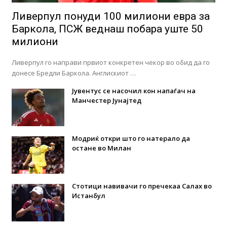
Ливерпул понуди 100 милиони евра за
Баркола, ПСЖ веднаш побара уште 50
милиони
Ливерпул го направи првиот конкретен чекор во обид да го
донесе Бредли Баркола. Англискиот …
Јувентус се насочил кон напаѓач на
Манчестер Јунајтед
Модриќ откри што го натерало да
остане во Милан
Стотици навивачи го пречекаа Салах во
Истанбул