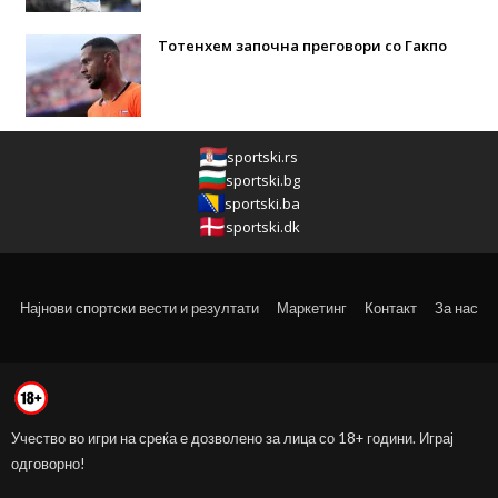
Тотенхем започна преговори со Гакпо
sportski.rs
sportski.bg
sportski.ba
sportski.dk
Најнови спортски вести и резултати
Маркетинг
Контакт
За нас
Учество во игри на среќа е дозволено за лица со 18+ години. Играј
одговорно!