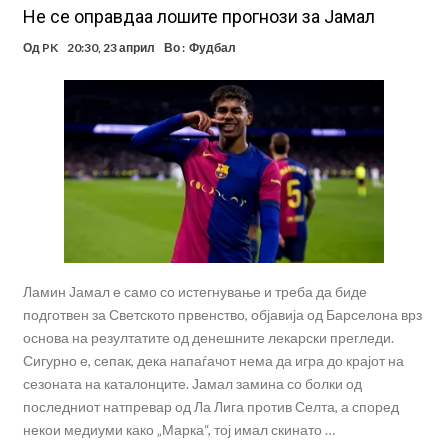
Не се оправдаа лошите прогнози за Јамал
Од
PK
20:30, 23 април
Во :
Фудбал
Ламин Јамал е само со истегнување и треба да биде
подготвен за Светското првенство, објавија од Барселона врз
основа на резултатите од денешните лекарски прегледи.
Сигурно е, сепак, дека напаѓачот нема да игра до крајот на
сезоната на каталонците. Јамал замина со болки од
последниот натпревар од Ла Лига против Селта, а според
некои медиуми како „Марка“, тој имал скинато …