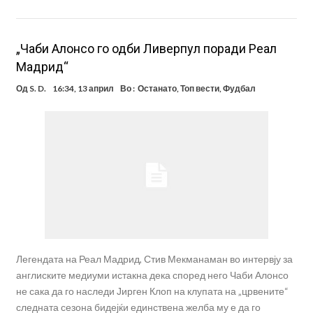
„Чаби Алонсо го одби Ливерпул поради Реал
Мадрид“
Од
S. D.
16:34, 13 април
Во :
Останато
,
Топ вести
,
Фудбал
Легендата на Реал Мадрид, Стив Мекманаман во интервју за
англиските медиуми истакна дека според него Чаби Алонсо
не сака да го наследи Јирген Клоп на клупата на „црвените“
следната сезона бидејќи единствена желба му е да го