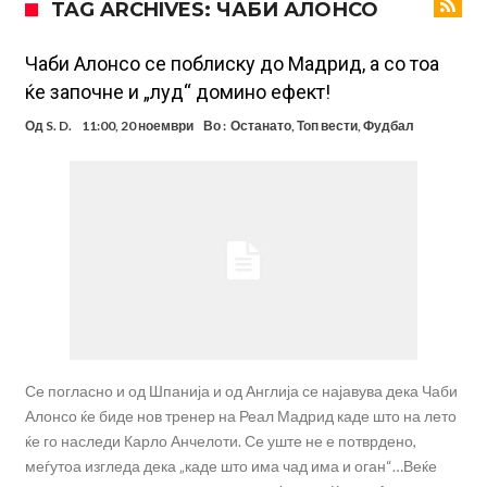
TAG ARCHIVES: ЧАБИ АЛОНСО
вметнаа Де Брујне и направија хит (Фото)
Бизарна тепачка која го запали интернетот: Познатиот тешкаш го
прифати најлудиот предизвик на кариерата – сам против
Меси, Нејмар и Суарез повторно заедно?!
Чаби Алонсо се поблиску до Мадрид, а со тоа
ќе започне и „луд“ домино ефект!
шестмина (Видео)
Маркус Рашфорд повторно со Манчестер Јунајтед. Не е
Од
S. D.
11:00, 20 ноември
Во :
Останато
,
Топ вести
,
Фудбал
заинтересиран за трансфер во Турција и Саудиска Арабија
Дарвин Нуњез на прагот на трансфер во Трабзонспор
Тикет на денот (понеделник, 10.08.2026)
Феран Торес се поблиску до трансфер во ПСЖ
Даниел Малдини повторно го смени клубот во Серија “А”
Се погласно и од Шпанија и од Англија се најавува дека Чаби
Алонсо ќе биде нов тренер на Реал Мадрид каде што на лето
ќе го наследи Карло Анчелоти. Се уште не е потврдено,
меѓутоа изгледа дека „каде што има чад има и оган“…Веќе