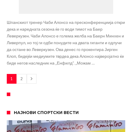
Шпанскиот тренер Чаби Алонсо на пресконференциија откри
дека и наредната сезона ќе го води тимот на Баер
Леверкузен. Чаби Алонсо е голема желба на Баерн Минхен и
Ливерпул, но тој ги одби понудите на двата гиганти и одлучи
да остане во Леверкузен. Ова денес го прокентира Јирген
Клоп, бидејќи медиумите тврдеа дека Алонсо најверојатно ќе
биде негов наследник на „Енфилд“. „Можам …
1
2
НАЈНОВИ СПОРТСКИ ВЕСТИ