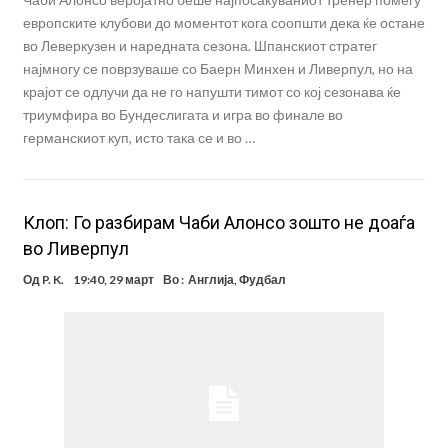
европските клубови до моментот кога соопшти дека ќе остане
во Леверкузен и наредната сезона. Шпанскиот стратег
најмногу се поврзуваше со Баерн Минхен и Ливерпул, но на
крајот се одлучи да не го напушти тимот со кој сезонава ќе
триумфира во Бундеслигата и игра во финале во
германскиот куп, исто така се и во …
Клоп: Го разбирам Чаби Алонсо зошто не доаѓа
во Ливерпул
Од
P. K.
19:40, 29 март
Во :
Англија
,
Фудбал