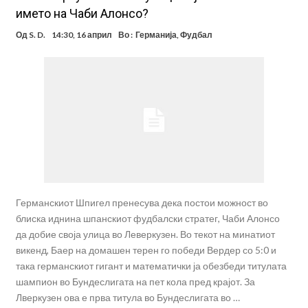
името на Чаби Алонсо?
Од
S. D.
14:30, 16 април
Во :
Германија
,
Фудбал
Германскиот Шпигел пренесува дека постои можност во
блиска иднина шпанскиот фудбалски стратег, Чаби Алонсо
да добие своја улица во Леверкузен. Во текот на минатиот
викенд, Баер на домашен терен го победи Вердер со 5:0 и
така германскиот гигант и математички ја обезбеди титулата
шампион во Бундеслигата на пет кола пред крајот. За
Лверкузен ова е прва титула во Бундеслигата во …