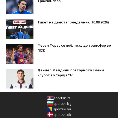
Трабзонспор
Тикет на денот (понеделник, 10.08.2026)
Феран Торес се поблиску до трансфер во
ПСЖ
Даниел Малдини повторно го смени
клубот во Серија “А”
sportski.rs
sportski.bg
sportski.ba
sportski.dk