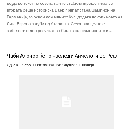
дојде во текот на сезоната и го стабилизираше тимот, а
втората беше историска Баер првпат стана шампион на
Германија, го освои домашниот Куп, додека во финалето на
Лига Европа загуби од Аталанта. Сезонава целта е
забележителен резултат во Лигата на шампионите и …
Чаби Алонсо ќе го наследи Анчелоти во Реал
Од
P. K.
17:55, 11 октомври
Во :
Фудбал
,
Шпанија