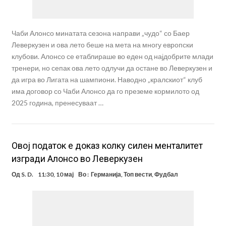
Чаби Алонсо минатата сезона направи „чудо“ со Баер
Леверкузен и ова лето беше на мета на многу европски
клубови. Алонсо се етаблираше во еден од најдобрите млади
тренери, но сепак ова лето одлучи да остане во Леверкузен и
да игра во Лигата на шампиони. Наводно „кралскиот“ клуб
има договор со Чаби Алонсо да го преземе кормилото од
2025 година, пренесуваат …
Овој податок е доказ колку силен менталитет
изгради Алонсо во Леверкузен
Од
S. D.
11:30, 10 мај
Во :
Германија
,
Топ вести
,
Фудбал