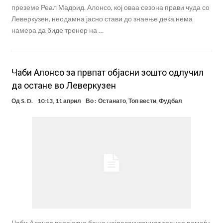
преземе Реал Мадрид. Алонсо, кој оваа сезона прави чуда со
Леверкузен, неодамна јасно стави до знаење дека нема
намера да биде тренер на …
Чаби Алонсо за првпат објасни зошто одлучил
да остане во Леверкузен
Од
S. D.
10:13, 11 април
Во :
Останато
,
Топ вести
,
Фудбал
Чаби Алонсо веројатно беше најпосакуваниот тренер помеѓу