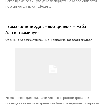
некое време се пишува дека позицијата на Карло Анчелоти
не е сигурна и дека на Реал …
Германците тврдат: Нема дилеми – Чаби
Алонсо заминува!
Од
S. D.
12:16, 22 октомври
Во :
Германија
,
Топ вести
,
Фудбал
Нема повеќе дилеми. Чаби Алонсо ја работи третата и
последна сезона како тренер на Баер Леверкузен. Во првата