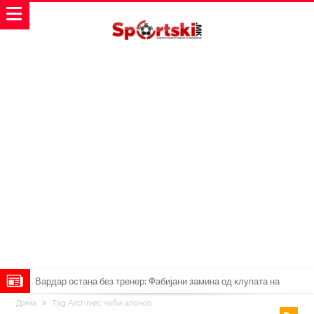
Мурињо: Несреќникот ни дојде неподготвен во Мадрид
Дома
Tag Archives: чаби алонсо
Тетоважата на Габриел стана предмет на потсмев: Навивачите го