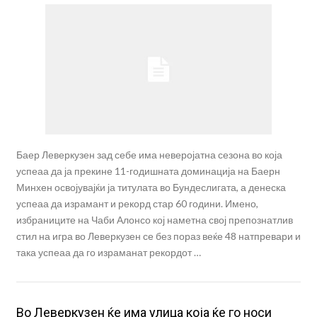
Баер Леверкузен зад себе има неверојатна сезона во која
успеаа да ја прекине 11-годишната доминација на Баерн
Минхен освојувајќи ја титулата во Бундеслигата, а денеска
успеаа да израмант и рекорд стар 60 години. Имено,
избраниците на Чаби Алонсо кој наметна свој препознатлив
стил на игра во Леверкузен се без пораз веќе 48 натпревари и
така успеаа да го израманат рекордот …
Во Леверкузен ќе има улица која ќе го носи