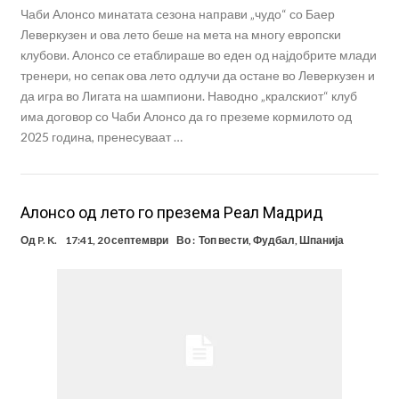
Чаби Алонсо минатата сезона направи „чудо“ со Баер
Леверкузен и ова лето беше на мета на многу европски
клубови. Алонсо се етаблираше во еден од најдобрите млади
тренери, но сепак ова лето одлучи да остане во Леверкузен и
да игра во Лигата на шампиони. Наводно „кралскиот“ клуб
има договор со Чаби Алонсо да го преземе кормилото од
2025 година, пренесуваат …
Алонсо од лето го презема Реал Мадрид
Од
P. K.
17:41, 20 септември
Во :
Топ вести
,
Фудбал
,
Шпанија