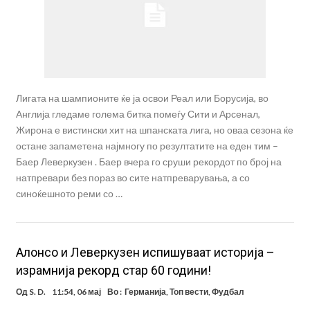
Лигата на шампионите ќе ја освои Реал или Борусија, во
Англија гледаме голема битка помеѓу Сити и Арсенал,
Жирона е вистински хит на шпанската лига, но оваа сезона ќе
остане запаметена најмногу по резултатите на еден тим –
Баер Леверкузен . Баер вчера го сруши рекордот по број на
натпревари без пораз во сите натпреварувања, а со
синоќешното реми со …
Алонсо и Леверкузен испишуваат историја –
израмнија рекорд стар 60 години!
Од
S. D.
11:54, 06 мај
Во :
Германија
,
Топ вести
,
Фудбал