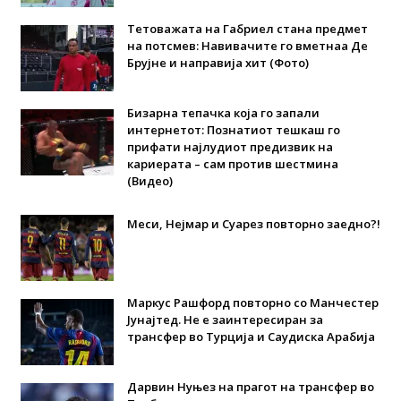
Тетоважата на Габриел стана предмет
на потсмев: Навивачите го вметнаа Де
Брујне и направија хит (Фото)
Бизарна тепачка која го запали
интернетот: Познатиот тешкаш го
прифати најлудиот предизвик на
кариерата – сам против шестмина
(Видео)
Меси, Нејмар и Суарез повторно заедно?!
Маркус Рашфорд повторно со Манчестер
Јунајтед. Не е заинтересиран за
трансфер во Турција и Саудиска Арабија
Дарвин Нуњез на прагот на трансфер во