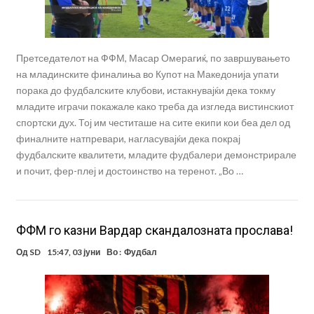
Претседателот на ФФМ, Масар Омерагиќ, по завршувањето
на младинските финалиња во Купот на Македонија упати
порака до фудбалските клубови, истакнувајќи дека токму
младите играчи покажале како треба да изгледа вистинскиот
спортски дух. Тој им честиташе на сите екипи кои беа дел од
финалните натпревари, нагласувајќи дека покрај
фудбалските квалитети, младите фудбалери демонстрирале
и почит, фер-плеј и достоинство на теренот. „Во …
ФФМ го казни Вардар скандалозната прослава!
Од
SD
15:47, 03 јуни
Во :
Фудбал