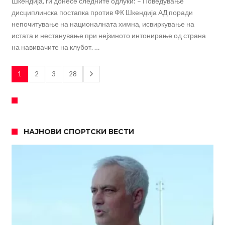
Шкендија, ги донесе следните одлуки: – Поведување
дисциплинска постапка против ФК Шкендија АД поради
непочитување на националната химна, исвиркување на
истата и нестанување при нејзиното интонирање од страна
на навивачите на клубот. …
1
2
3
28
НАЈНОВИ СПОРТСКИ ВЕСТИ