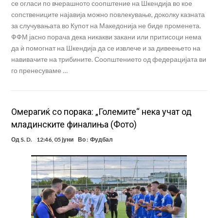
се огласи по вчерашното соопштение на Шкендија во кое
сопствениците најавија можно повлекување, доколку казната
за случувањата во Купот на Македонија не биде променета.
ФФМ јасно порача дека никакви закани или притисоци нема
да ѝ помогнат на Шкендија да се извлече и за дивеењето на
навивачите на трибините. Соопштението од федерацијата ви
го пренесуваме …
Омерагиќ со порака: „Големите“ нека учат од
младинските финалиња (Фото)
Од
S. D.
12:46, 05 јуни
Во :
Фудбал