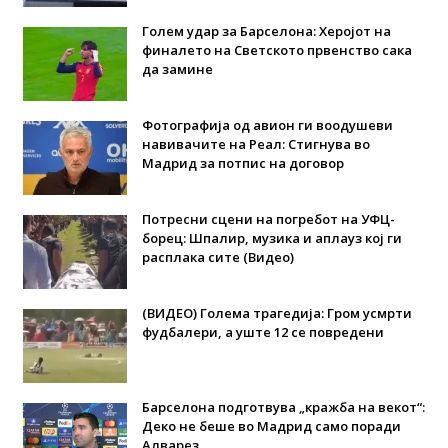
Голем удар за Барселона: Херојот на
финалето на Светското првенство сака
да замине
Фотографија од авион ги воодушеви
навивачите на Реал: Стигнува во
Мадрид за потпис на договор
Потресни сцени на погребот на УФЦ-
борец: Шпалир, музика и аплауз кој ги
расплака сите (Видео)
(ВИДЕО) Голема трагедија: Гром усмрти
фудбалери, а уште 12 се повредени
Барселона подготвува „кражба на векот“:
Деко не беше во Мадрид само поради
Алварез