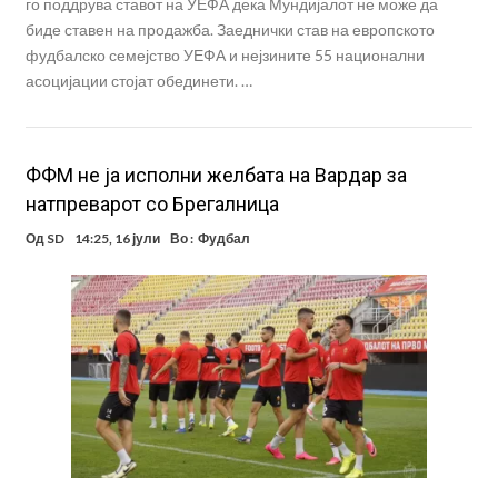
го поддрува ставот на УЕФА дека Мундијалот не може да
биде ставен на продажба. Заеднички став на европското
фудбалско семејство УЕФА и нејзините 55 национални
асоцијации стојат обединети. …
ФФМ не ја исполни желбата на Вардар за
натпреварот со Брегалница
Од
SD
14:25, 16 јули
Во :
Фудбал