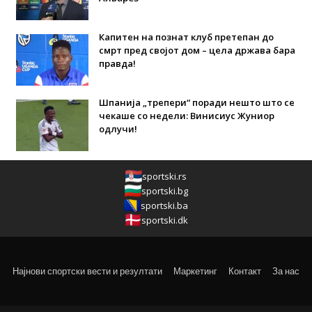
Капитен на познат клуб претепан до
смрт пред својот дом – цела држава бара
правда!
Шпанија „трепери“ поради нешто што се
чекаше со недели: Винисиус Жуниор
одлучи!
sportski.rs
sportski.bg
sportski.ba
sportski.dk
Најнови спортски вести и резултати
Маркетинг
Контакт
За нас