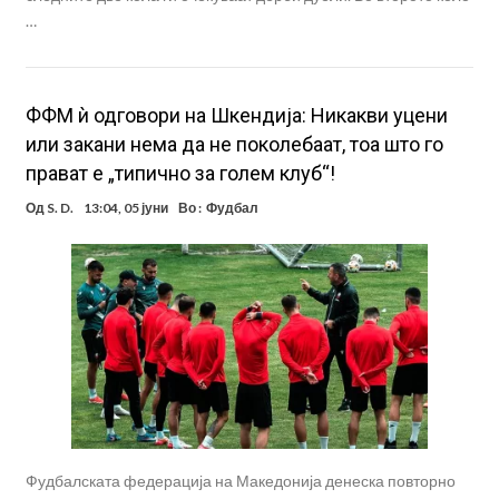
…
ФФМ ѝ одговори на Шкендија: Никакви уцени
или закани нема да не поколебаат, тоа што го
прават е „типично за голем клуб“!
Од
S. D.
13:04, 05 јуни
Во :
Фудбал
Фудбалската федерација на Македонија денеска повторно