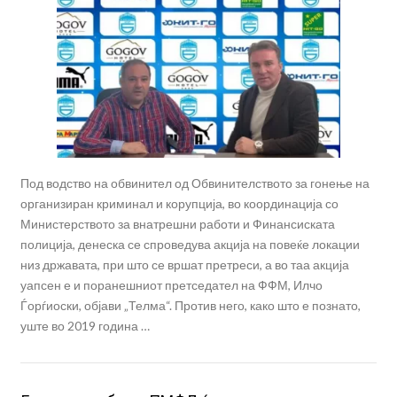
Под водство на обвинител од Обвинителството за гонење на
организиран криминал и корупција, во координација со
Министерството за внатрешни работи и Финансиската
полиција, денеска се спроведува акција на повеќе локации
низ државата, при што се вршат претреси, а во таа акција
уапсен е и поранешниот претседател на ФФМ, Илчо
Ѓорѓиоски, објави „Телма“. Против него, како што е познато,
уште во 2019 година …