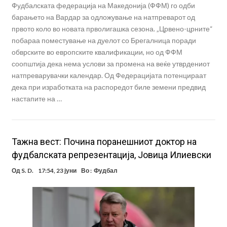
Фудбалската федерација на Македонија (ФФМ) го одби
барањето на Вардар за одложување на натпреварот од
првото коло во новата прволигашка сезона. „Црвено-црните“
побараа поместување на дуелот со Брегалница поради
обврските во европските квалификации, но од ФФМ
соопштија дека нема услови за промена на веќе утврдениот
натпреварувачки календар. Од Федерацијата потенцираат
дека при изработката на распоредот биле земени предвид
настапите на …
Тажна вест: Почина поранешниот доктор на
фудбалската репрезентација, Јовица Илиевски
Од
S. D.
17:54, 23 јуни
Во :
Фудбал