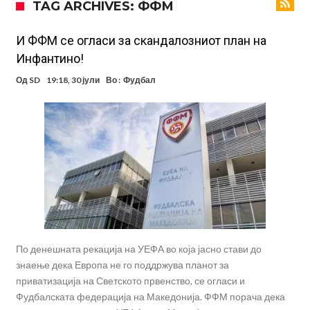
TAG ARCHIVES: ФФМ
милиони евра? (Видео)
Голем удар за Барселона: Херојот на финалето на Светското
првенство сака да замине
Фотографија од авион ги воодушеви навивачите на Реал:
И ФФМ се огласи за скандалозниот план на
Инфантино!
Стигнува во Мадрид за потпис на договор
Потресни сцени на погребот на УФЦ-борец: Шпалир, музика и
Од
SD
19:18, 30 јули
Во :
Фудбал
аплауз кој ги расплака сите (Видео)
(ВИДЕО) Голема трагедија: Гром усмрти фудбалери, а уште 12 се
повредени
Барселона подготвува „кражба на векот“: Деко не беше во
Мадрид само поради Алварез
Капитен на познат клуб претепан до смрт пред својот дом – цела
држава бара правда!
Шпанија „трепери“ поради нешто што се чекаше со недели:
Винисиус Жуниор одлучи!
По денешната рекација на УЕФА во која јасно стави до
знаење дека Европа не го поддржува планот за
приватизација на Светското првенство, се огласи и
Фудбалската федерација на Македонија. ФФМ порача дека