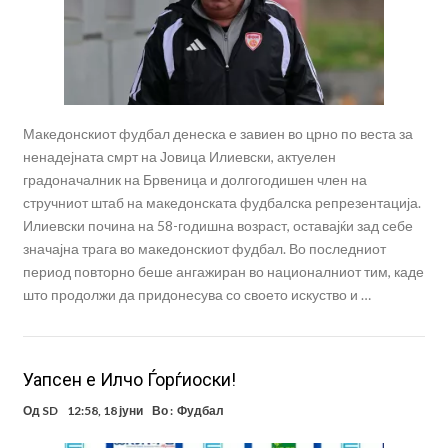
Македонскиот фудбал денеска е завиен во црно по веста за
ненадејната смрт на Јовица Илиевски, актуелен
градоначалник на Брвеница и долгогодишен член на
стручниот штаб на македонската фудбалска репрезентација.
Илиевски почина на 58-годишна возраст, оставајќи зад себе
значајна трага во македонскиот фудбал. Во последниот
период повторно беше ангажиран во националниот тим, каде
што продолжи да придонесува со своето искуство и …
Уапсен е Илчо Ѓорѓиоски!
Од
SD
12:58, 18 јуни
Во :
Фудбал