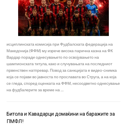
исциплинската комисија при Фудбалската федерација на
Македонија (ФФМ) му изрече висока парична казна на ФК
Вардар поради однесувањето по освојувањето на
шампионската титула, како и случувањата на последниот
првенствен натпревар. Повод за санкцијата е видео-снимка
која се појави во јавноста по прославата во Струга, а на која
се гледа, според оценката на ФФМ, несоодветно однесување
на фудбалерите за време на …
Битола и Кавадарци домаќини на баражите за
ПМФЛ!