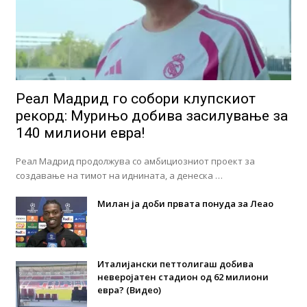
Реал Мадрид го собори клупскиот
рекорд: Мурињо добива засилување за
140 милиони евра!
Реал Мадрид продолжува со амбициозниот проект за
создавање на тимот на иднината, а денеска …
Милан ја доби првата понуда за Леао
Италијански петтолигаш добива
неверојатен стадион од 62 милиони
евра? (Видео)