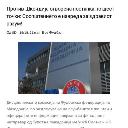
Против Шкендија отворена постапка по шест
точки: Соопштението е навреда за здравиот
разум!
Од
SD
16:18, 21 мај
Во :
Фудбал
Дисциплинската комисија на Фудбалска федерација на
Македонија, по разгледување на службените извештаи и
официјалните информации поврзани со финалниот
натпревар од Купот на Македонија меѓу ФК Силекс и ФК