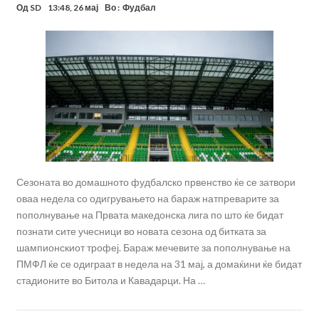
Од
SD
13:48, 26 мај
Во :
Фудбал
Сезоната во домашното фудбалско првенство ќе се затвори
оваа недела со одигрувањето на бараж натпреварите за
пополнување на Првата македонска лига по што ќе бидат
познати сите учесници во новата сезона од битката за
шампионскиот трофеј. Бараж мечевите за пополнување на
ПМФЛ ќе се одиграат в недела на 31 мај, а домаќини ќе бидат
стадионите во Битола и Кавадарци. На …