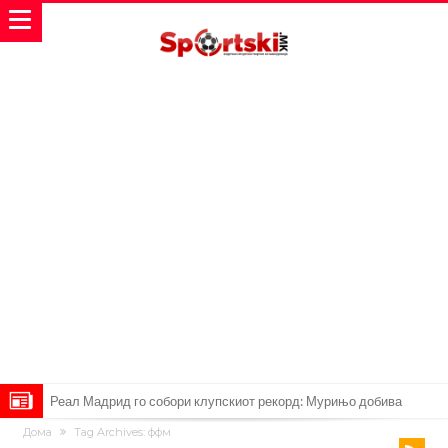
Милан ја доби првата понуда за Леао
Дома
Tag Archives: ффм
Италијански петтолигаш добива неверојатен стадион од 62