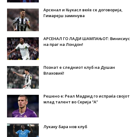
Арсенал и Њукасл веќе се договорија,
Гимарејш заминува
АРСЕНАЛ ГО ЛАДИ ШАМПАЊОТ: Винисиус
на праг на Лондон!
Познат е следниот клуб на Душан
Влаховиќ!
Решено е: Реал Мадрид го испраќа својот
млад талент во Серија “А”
Лукаку бара нов клуб