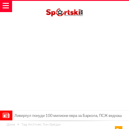
Дома
Tag Archives: Том Брејди
Модриќ откри што го натерало да остане во Милан