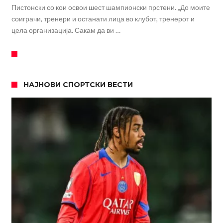
Пистонски со кои освои шест шампионски прстени. „До моите
соиграчи, тренери и останати лица во клубот, тренерот и
цела организација. Сакам да ви …
НАЈНОВИ СПОРТСКИ ВЕСТИ