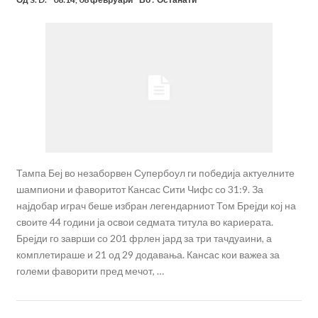
Тампа Беј во незаборвен Супербоул ги победија актуелните
шампиони и фаворитот Кансас Сити Чифс со 31:9. За
најдобар играч беше избран легендарниот Том Брејди кој на
своите 44 години ја освои седмата титула во кариерата.
Брејди го заврши со 201 фрлен јард за три тачдуаини, а
комплетираше и 21 од 29 додавања. Кансас кои важеа за
големи фаворити пред мечот, …