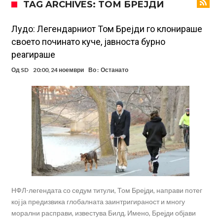
TAG ARCHIVES: ТОМ БРЕЈДИ
Стотици навивачи го пречекаа Салах во Истанбул
Арсенал и Њукасл веќе се договорија, Гимарејш заминува
Лудо: Легендарниот Том Брејди го клонираше
своето починато куче, јавноста бурно
АРСЕНАЛ ГО ЛАДИ ШАМПАЊОТ: Винисиус на праг на Лондон!
реагираше
Познат е следниот клуб на Душан Влаховиќ!
Од
SD
20:00, 24 ноември
Во :
Останато
Решено е: Реал Мадрид го испраќа својот млад талент во Серија
“А”
Лукаку бара нов клуб
Тотенхем започна преговори со Гакпо
НФЛ-легендата со седум титули, Том Брејди, направи потег
кој ја предизвика глобалната заинтригираност и многу
морални расправи, известува Билд. Имено, Брејди објави