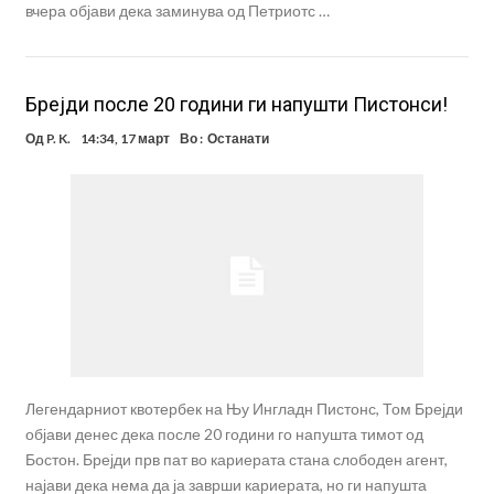
вчера објави дека заминува од Петриотс …
Брејди после 20 години ги напушти Пистонси!
Од
P. K.
14:34, 17 март
Во :
Останати
Легендарниот квотербек на Њу Ингладн Пистонс, Том Брејди
објави денес дека после 20 години го напушта тимот од
Бостон. Брејди прв пат во кариерата стана слободен агент,
најави дека нема да ја заврши кариерата, но ги напушта