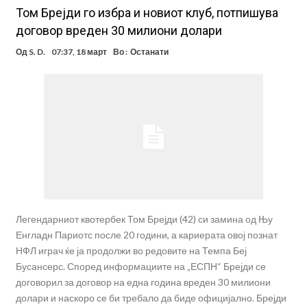
Том Брејди го избра и новиот клуб, потпишува
договор вреден 30 милиони долари
Од
S. D.
07:37, 18 март
Во :
Останати
Легендарниот квотербек Том Брејди (42) си замина од Њу
Енгладн Париотс после 20 години, а кариерата овој познат
НФЛ играч ќе ја продолжи во редовите на Темпа Беј
Бусансерс. Според информациите на „ЕСПН“ Брејди се
договорил за договор на една година вреден 30 милиони
долари и наскоро се би требало да биде официјално. Брејди