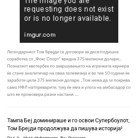
Легендарниот Том Брејди се договори за десетгодишна
соработка со „Фокс Спорт“ вредна 375 милиони долари.,
Познатиот квотербек по завршувањето на играчката кариера
ќе стане аналитичар на оваа телевизија и во тие 10 години ќе
заработи цели 375 милиони долари. „Том нема да ги покрива
само НФЛ натпреварите, туку ќе има и улога на амбасадор со
што ќе промовира разни настани. …
Тампа Беј доминираше и го освои Супербоулот,
Том Брејди продолжува да пишува историја!
Од
S. D.
08:14, 08 февруари
Во :
Останати