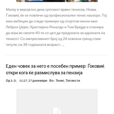
Малку е веројатно дека српскиот врвен тенисер, Новак
Ѓоковиќ, ќе се повлече од професионален тенис наскоро. Тој
има амбиции да следи примери од спортски икони како
Леброн Џејмс, Кристијано Роналдо и Том Брејди и планира
да игра во своите 40-ти со цел да придонесе за иднината на
тенисот. Со импресивниот број од 24 освоени гренд слем
титули, на 38-годишната возраст, …
Еден човек за него е посебен пример: Ѓоковиќ
откри кога ќе размислува за пензија
Од
S. D.
11:27, 27 декември
Во :
Тенис
,
Топ вести