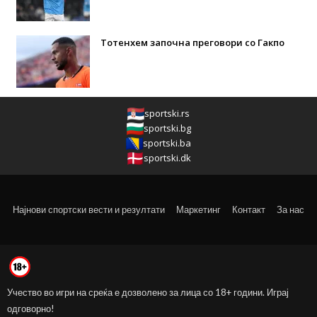
Тотенхем започна преговори со Гакпо
sportski.rs
sportski.bg
sportski.ba
sportski.dk
Најнови спортски вести и резултати
Маркетинг
Контакт
За нас
Учество во игри на среќа е дозволено за лица со 18+ години. Играј
одговорно!