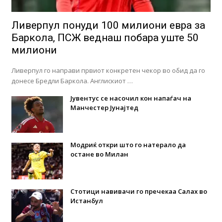
Ливерпул понуди 100 милиони евра за
Баркола, ПСЖ веднаш побара уште 50
милиони
Ливерпул го направи првиот конкретен чекор во обид да го
донесе Бредли Баркола. Англискиот …
Јувентус се насочил кон напаѓач на
Манчестер Јунајтед
Модриќ откри што го натерало да
остане во Милан
Стотици навивачи го пречекаа Салах во
Истанбул