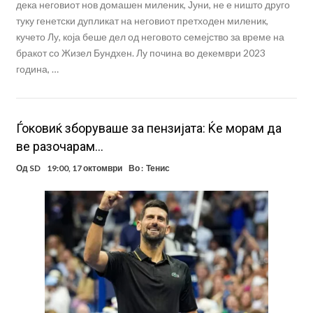
дека неговиот нов домашен миленик, Јуни, не е ништо друго
туку генетски дупликат на неговиот претходен миленик,
кучето Лу, која беше дел од неговото семејство за време на
бракот со Жизел Бундхен. Лу почина во декември 2023
година, …
Ѓоковиќ зборуваше за пензијата: Ќе морам да
ве разочарам…
Од
SD
19:00, 17 октомври
Во :
Тенис