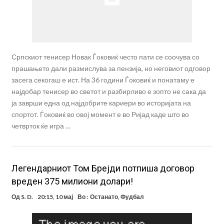
Српскиот тенисер Новак Ѓоковиќ често пати се соочува со
прашањето дали размислува за пензија, но неговиот одговор
засега секогаш е ист. На 36 години Ѓоковиќ и понатаму е
најдобар тенисер во светот и разбирливо е зопто не сака да
ја заврши една од најдобрите кариери во историјата на
спортот. Ѓоковиќ во овој момент е во Ријад каде што во
четврток ќе игра …
Легендарниот Том Брејди потпиша договор
вреден 375 милиони долари!
Од
S. D.
20:15, 10 мај
Во :
Останато
,
Фудбал