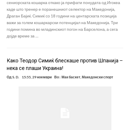
сениорската кошарка откако ја прифати понудата од Игокеа
каде што тренер е поранешниот селектор на Македонија,
Драган Бајиќ. Симиќ со 18 години на центарската позиција
важи за голем кошаркарски потенцијал на Македонија. Три
години помина во младинскиот погон на Барселона, а сега
дојде време за …
Како Теодор Симиќ блескаше против Шпанија –
нека се плаши Украина!
Од
S. D.
15:55, 29 ноември
Во :
Мак баскет
,
Македонски спорт