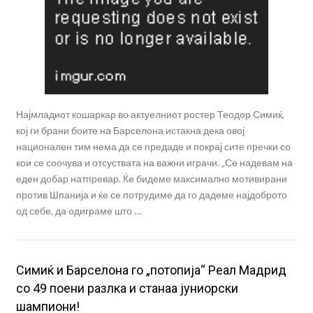
Најмладиот кошаркар во актуелниот ростер Теодор Симиќ,
кој ги брани боите на Барселона истакна дека овој
национален тим нема да се предаде и покрај сите пречки со
кои се соочува и отсуствата на важни играчи. „Се надевам на
еден добар натпревар. Ќе бидеме максимално мотивирани
против Шпанија и ќе се потрудиме да го дадеме најдоброто
од себе, да одиграме што …
Симиќ и Барселона го „потопија“ Реал Мадрид
со 49 поени разлка и станаа јуниорски
шампиони!