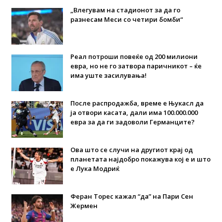
„Влегувам на стадионот за да го
разнесам Меси со четири бомби“
Реал потроши повеќе од 200 милиони
евра, но не го затвора паричникот – ќе
има уште засилувања!
После распродажба, време е Њукасл да
ја отвори касата, дали има 100.000.000
евра за да ги задоволи Германците?
Ова што се случи на другиот крај од
планетата најдобро покажува кој е и што
е Лука Модриќ
Феран Торес кажал “да” на Пари Сен
Жермен