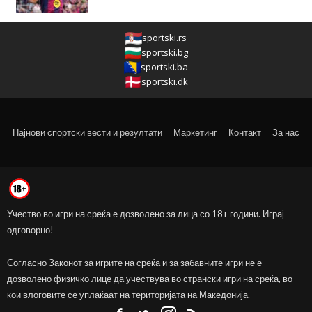
sportski.rs
sportski.bg
sportski.ba
sportski.dk
Најнови спортски вести и резултати
Маркетинг
Контакт
За нас
Учество во игри на среќа е дозволено за лица со 18+ години. Играј
одговорно!
Согласно Законот за игрите на среќа и за забавните игри не е
дозволено физичко лице да учествува во странски игри на среќа, во
кои влоговите се уплаќаат на територијата на Македонија.