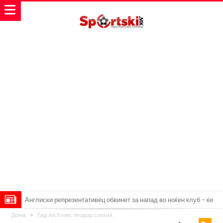
Англиски репрезентативец обвинет за напад во ноќен клуб – ќе
Дома
Tag Archives: теодор симиќ
оди на суд!
Дилеми повеќе нема: Познато е кога Родри ќе стане новиот