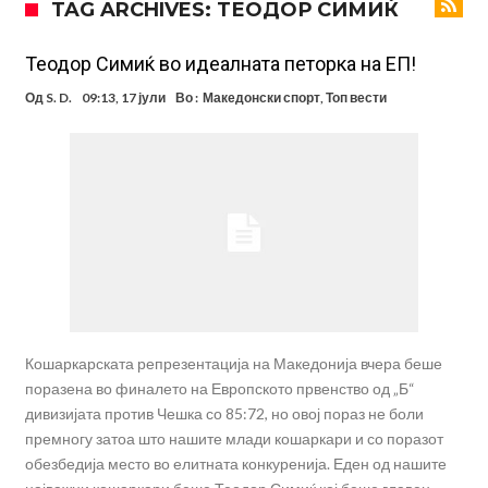
TAG ARCHIVES: ТЕОДОР СИМИЌ
фудбалер на Барселона
Ливерпул и Арсенал влегуваат во „војна“ поради фудбалер
вреден 69 милиони евра!
Кој го убеди Родри да ја избере Барселона?
Теодор Симиќ во идеалната петорка на ЕП!
Инфантино го возвраќа ударот, кој сè досега го поддржал?
Од
S. D.
09:13, 17 јули
Во :
Македонски спорт
,
Топ вести
„Влегувам на стадионот за да го разнесам Меси со четири бомби“
Реал потроши повеќе од 200 милиони евра, но не го затвора
паричникот – ќе има уште засилувања!
После распродажба, време е Њукасл да ја отвори касата, дали
има 100.000.000 евра за да ги задоволи Германците?
Ова што се случи на другиот крај од планетата најдобро покажува
кој е и што е Лука Модриќ
Феран Торес кажал “да” на Пари Сен Жермен
Кошаркарската репрезентација на Македонија вчера беше
поразена во финалето на Европското првенство од „Б“
дивизијата против Чешка со 85:72, но овој пораз не боли
премногу затоа што нашите млади кошаркари и со поразот
обезбедија место во елитната конкуренија. Еден од нашите