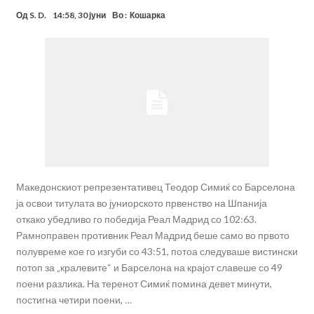
Од
S. D.
14:58, 30 јуни
Во :
Кошарка
Македонскиот репрезентативец Теодор Симиќ со Барселона
ја освои титулата во јуниорското првенство на Шпанија
откако убедливо го победија Реал Мадрид со 102:63.
Рамноправен противник Реал Мадрид беше само во првото
полувреме кое го изгуби со 43:51, потоа следуваше вистински
потоп за „кралевите“ и Барселона на крајот славеше со 49
поени разлика. На теренот Симиќ помина девет минути,
постигна четири поени, …