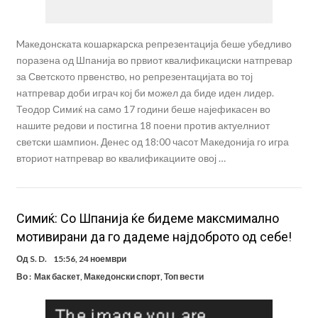
Maкедонската кошаркарска репрезентација беше убедливо
поразена од Шпанија во првиот квалификациски натпревар
за Светското првенство, но репрезентацијата во тој
натпревар доби играч кој би можел да биде иден лидер.
Теодор Симиќ на само 17 години беше најефикасен во
нашите редови и постигна 18 поени против актуелниот
светски шампион. Денес од 18:00 часот Македонија го игра
вториот натпревар во квалификациите овој …
Симиќ: Со Шпанија ќе бидеме максмимално
мотивирани да го дадеме најдоброто од себе!
Од
S. D.
15:56, 24 ноември
Во :
Мак баскет
,
Македонски спорт
,
Топ вести