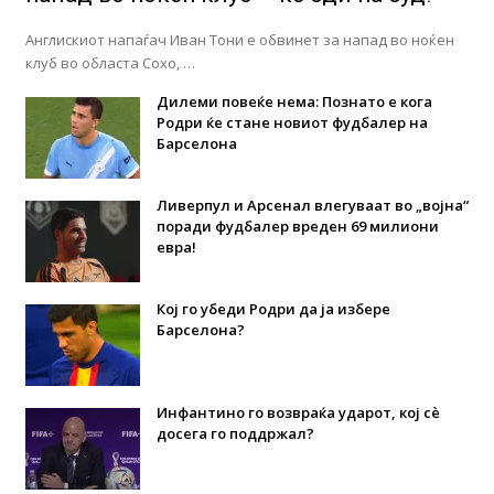
Англискиот напаѓач Иван Тони е обвинет за напад во ноќен
клуб во областа Сохо, …
Дилеми повеќе нема: Познато е кога
Родри ќе стане новиот фудбалер на
Барселона
Ливерпул и Арсенал влегуваат во „војна“
поради фудбалер вреден 69 милиони
евра!
Кој го убеди Родри да ја избере
Барселона?
Инфантино го возвраќа ударот, кој сè
досега го поддржал?