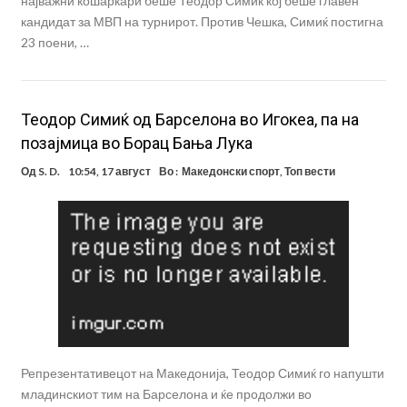
најважни кошаркари беше Теодор Симиќ кој беше главен
кандидат за МВП на турнирот. Против Чешка, Симиќ постигна
23 поени, …
Теодор Симиќ од Барселона во Игокеа, па на
позајмица во Борац Бања Лука
Од
S. D.
10:54, 17 август
Во :
Македонски спорт
,
Топ вести
Репрезентативецот на Македонија, Теодор Симиќ го напушти
младинскиот тим на Барселона и ќе продолжи во