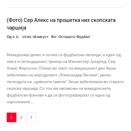
(Фото) Сер Алекс на прошетка низ скопската
чаршија
Од
S. D.
14:44, 08 август
Во :
Останато
,
Фудбал
Македонија денес е полна со фудбалски легенди, а еден од
нив е и легендарниот тренер на Манчестер Јунајтед, Сер
Алекс Фергусон. Откако во текот на вчерашниот ден беше
забележан на аеродромот „Александар Велики“, денес
легендата на „црвените ѓаволи“ беше забележана во старата
скопска чаршија. Со тоа им овозможи на македонските
фудбалски фанови и да се фотографираат со една од
најголемите …
1
2