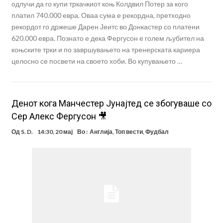
одлучи да го купи тркачкиот коњ Колдвил Потер за кого
платил 740.000 евра. Оваа сума е рекордна, претходно
рекордот го држеше Дарен Јеитс во Донкастер со платени
620.000 евра. Познато е дека Фергусон е голем љубител на
коњските трки и по завршувањето на тренерската кариера
целосно се посвети на своето хоби. Во купувањето …
Денот кога Манчестер Јунајтед се збогуваше со
Сер Алекс Фергусон 🎥
Од
S. D.
14:30, 20 мај
Во :
Англија
,
Топ вести
,
Фудбал