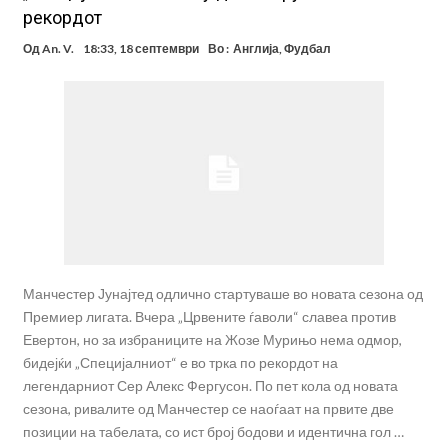
рекордот
Од
An. V.
18:33, 18 септември
Во :
Англија
,
Фудбал
Манчестер Јунајтед одлично стартуваше во новата сезона од
Премиер лигата. Вчера „Црвените ѓаволи“ славеа против
Евертон, но за избраниците на Жозе Мурињо нема одмор,
бидејќи „Специјалниот“ е во трка по рекордот на
легендарниот Сер Алекс Фергусон. По пет кола од новата
сезона, ривалите од Манчестер се наоѓаат на првите две
позиции на табелата, со ист број бодови и идентична гол …