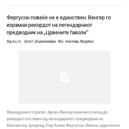
Фергусон повеќе не е единствен: Венгер го
израмни рекордот на легендарниот
предводник на „Црвените ѓаволи“
Од
An. V.
20:47, 28 декември
Во :
Англија
,
Фудбал
Францускиот стратег, Арсен Венгер конечно стигна до
рекордот поставен од легендарниот предводник на
Манчестер Јунајтед, Сер Алекс Фергусон. Имено, идентично