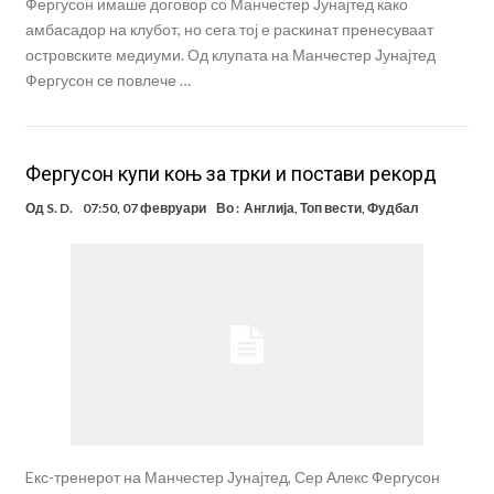
Фергусон имаше договор со Манчестер Јунајтед како
амбасадор на клубот, но сега тој е раскинат пренесуваат
островските медиуми. Од клупата на Манчестер Јунајтед
Фергусон се повлече …
Фергусон купи коњ за трки и постави рекорд
Од
S. D.
07:50, 07 февруари
Во :
Англија
,
Топ вести
,
Фудбал
Eкс-тренерот на Манчестер Јунајтед, Сер Алекс Фергусон