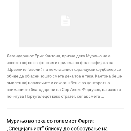
Легендарниот Ерик Кантона, призна дека Мурињо не е
човекот кој со својот стил и прилега на фолозифијата на
„Црвените ѓаволи“, па некогашниот француски фудбалер се
обиде да објасни зошто смета дека тоа е така. Кантона беше
омилен кај навивачите и секогаш беше во центарот на
вниманието благодарени на Сер Алекс Фергусон, па иако го
почитува Португалецот како стратег, сепак смета …
Мурињо во трка со големиот Ферги:
„Специјалниот“ блиску до соборување на