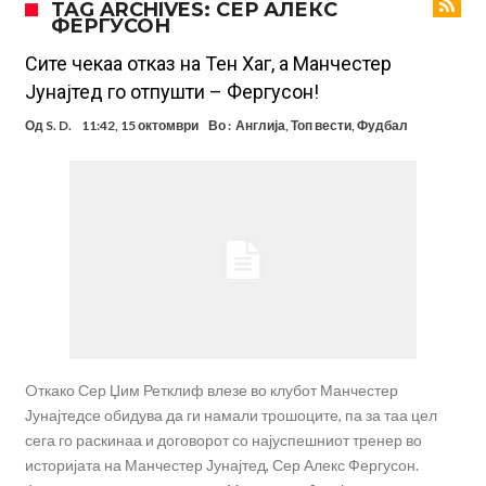
TAG ARCHIVES: СЕР АЛЕКС
ФЕРГУСОН
85 милиони евра
Манчестер Сити за 100 милиони евра ја носи сензацијата од СП
Се подготвува фудбалска предавство какво што не е видено од
Сите чекаа отказ на Тен Хаг, а Манчестер
Јунајтед го отпушти – Фергусон!
2010 година?
Тикет на денот (недела, 09.08.2026)
Од
S. D.
11:42, 15 октомври
Во :
Англија
,
Топ вести
,
Фудбал
Само во Турција: Салах доби милиони, а потоа градоначалникот
го остави без зборови
Зборови кои сите ги чекаа, Симеоне го спореди Алварез со
Гризман
Реал Мадрид ја прекинува потрагата по нов играч за врска
Мекгрегор успешно опериран: Коленото е средено, се враќам
посилен од кога било
Oткако Сер Џим Ретклиф влезе во клубот Манчестер
Јунајтедсе обидува да ги намали трошоците, па за таа цел
сега го раскинаа и договорот со најуспешниот тренер во
историјата на Манчестер Јунајтед, Сер Алекс Фергусон.