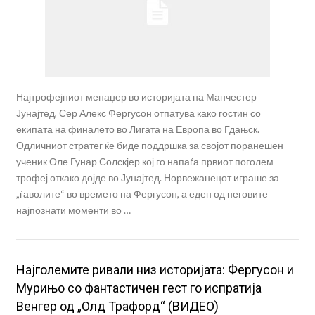
Најтрофејниот менаџер во историјата на Манчестер
Јунајтед, Сер Алекс Фергусон отпатува како гостин со
екипата на финалето во Лигата на Европа во Гдањск.
Одличниот стратег ќе биде поддршка за својот поранешен
ученик Оле Гунар Солскјер кој го напаѓа првиот поголем
трофеј откако дојде во Јунајтед. Норвежанецот играше за
„ѓаволите“ во времето на Фергусон, а еден од неговите
најпознати моменти во …
Најголемите ривали низ историјата: Фергусон и
Мурињо со фантастичен гест го испратија
Венгер од „Олд Трафорд“ (ВИДЕО)