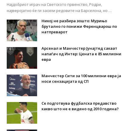
Најдобриот играч на Светското првенство, Родри,
најверојатно ќе ги засили редовите на Барселона, но …
Никој не разбира зошто: Мурињо
брутално го понижи Ференцварош по
натпреварот
Арсенал и Манчестер Јунајтед сакаат
напаѓач од Интер: Цената е 85 милиони
евра
Манчестер Сити за 100 милиони евра ја
носи сензацијата од СП
Се подготвува фудбалска предавство
какво што не е видено од 2010 година?