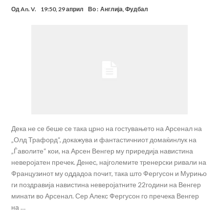
Од
An. V.
19:50, 29 април
Во :
Англија
,
Фудбал
Дека не се беше се така црно на гостувањето на Арсенал на
„Олд Трафорд“, докажува и фантастичниот домаќинлук на
„Ѓаволите“ кои, на Арсен Венгер му приредија навистина
неверојатен пречек. Денес, најголемите тренерски ривали на
Французинот му оддадоа почит, така што Фергусон и Мурињо
ги поздравија навистина неверојатните 22години на Венгер
минати во Арсенал. Сер Алекс Фергусон го пречека Венгер
на …