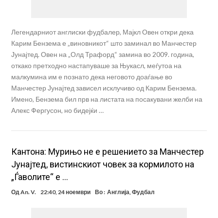
Легендарниот англиски фудбалер, Мајкл Овен откри дека
Карим Бензема е „виновникот“ што заминал во Манчестер
Јунајтед. Овен на „Олд Трафорд“ замина во 2009. година,
откако претходно настапуваше за Њукасл, меѓутоа на
малкумина им е познато дека неговото доаѓање во
Манчестер Јунајтед зависел исклучиво од Карим Бензема.
Имено, Бензема бил прв на листата на посакувани желби на
Алекс Фергусон, но бидејќи …
Кантона: Мурињо не е решението за Манчестер
Јунајтед, вистинскиот човек за кормилото на
„Ѓаволите“ е …
Од
An. V.
22:40, 24 ноември
Во :
Англија
,
Фудбал