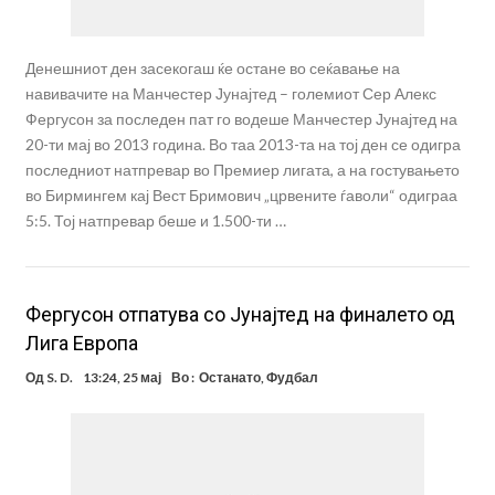
Денешниот ден засекогаш ќе остане во сеќавање на
навивачите на Манчестер Јунајтед – големиот Сер Алекс
Фергусон за последен пат го водеше Манчестер Јунајтед на
20-ти мај во 2013 година. Во таа 2013-та на тој ден се одигра
последниот натпревар во Премиер лигата, а на гостувањето
во Бирмингем кај Вест Бримович „црвените ѓаволи“ одиграа
5:5. Тој натпревар беше и 1.500-ти …
Фергусон отпатува со Јунајтед на финалето од
Лига Европа
Од
S. D.
13:24, 25 мај
Во :
Останато
,
Фудбал