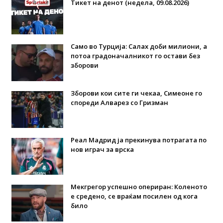
Тикет на денот (недела, 09.08.2026)
Само во Турција: Салах доби милиони, а
потоа градоначалникот го остави без
зборови
Зборови кои сите ги чекаа, Симеоне го
спореди Алварез со Гризман
Реал Мадрид ја прекинува потрагата по
нов играч за врска
Мекгрегор успешно опериран: Коленото
е средено, се враќам посилен од кога
било