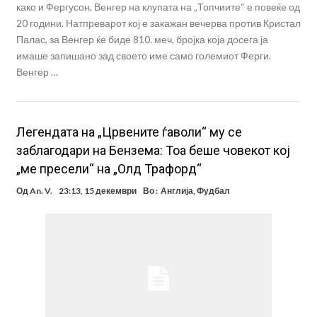
како и Фергусон, Венгер на клупата на „Топчиите“ е повеќе од
20 години. Натпреварот кој е закажан вечерва против Кристал
Палас, за Венгер ќе биде 810. меч, бројка која досега ја
имаше запишано зад своето име само големиот Ферги.
Венгер …
Легендата на „Црвените ѓаволи“ му се
заблагодари на Бензема: Тоа беше човекот кој
„ме пресели“ на „Олд Трафорд“
Од
An. V.
23:13, 15 декември
Во :
Англија
,
Фудбал