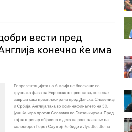
 добри вести пред
Англија конечно ќе има
Репрезентацијата на Англија не блескаше во
групната фаза на Европското првенство, но сепак
заврши како првопласирана пред Данска, Словениај
и Србија. Англија така во осминафиналето на 30.
јуни ќе игра против Словачка во Гелзенкирхен. Пред
тој натпревар објавено е дека на располагање на
селекторот Герет Саутгејт ќе биде и Лук Шо. Шо на