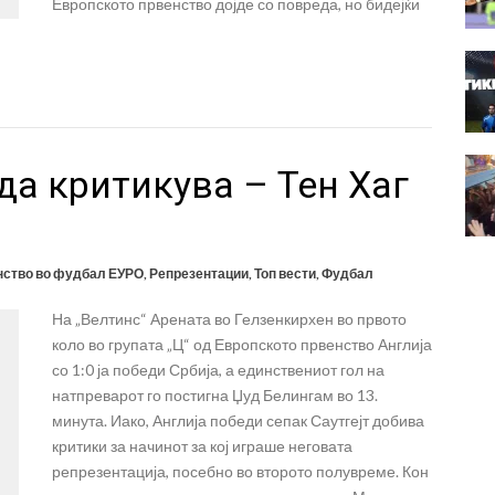
Европското првенство дојде со повреда, но бидејќи
 да критикува – Тен Хаг
нство во фудбал ЕУРО
,
Репрезентации
,
Топ вести
,
Фудбал
На „Велтинс“ Арената во Гелзенкирхен во првото
коло во групата „Ц“ од Европското првенство Англија
со 1:0 ја победи Србија, а единствениот гол на
натпреварот го постигна Џуд Белингам во 13.
минута. Иако, Англија победи сепак Саутгејт добива
критики за начинот за кој играше неговата
репрезентација, посебно во второто полувреме. Кон