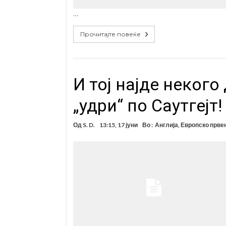
…
Прочитајте повеќе
И тој најде некого
„удри“ по Саутгејт!
Од
S. D.
13:15, 17 јуни
Во :
Англија
,
Европско прве