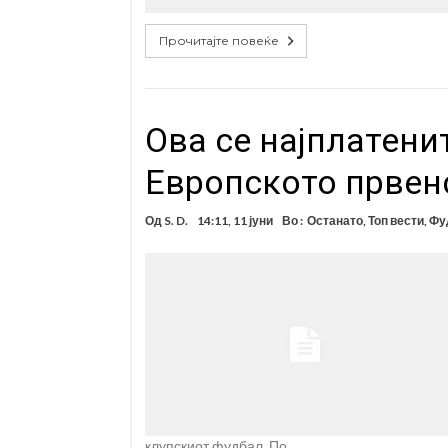
Прочитајте повеќе
Ова се најплатени
Европското првен
Од
S. D.
14:11, 11 јуни
Во :
Останато
,
Топ вести
,
Фу
клупскиот фудбал. По …