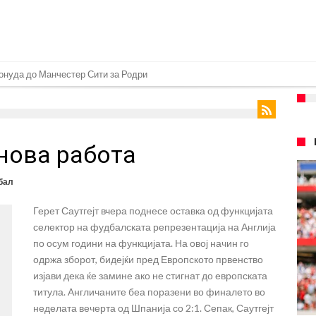
замена на Родри, и тоа во голем ривал!
 на фудбалот го направиле„невозможното“: Едниот е Меси, знаете ли кој е
очекуван потег!
 нова работа
Родри како никој никогаш го понижи Реал, подобро да не доаѓа во Мадрид!
еро? Интер нема доволно средства, Атлетико ја следи ситуацијата
бал
 бек – трансфер вреден 21 милион евра
Герет Саутгејт вчера поднесе оставка од функцијата
д Турција
селектор на фудбалската репрезентација на Англија
026)
по осум години на функцијата. На овој начин го
одржа зборот, бидејќи пред Европското првенство
но
изјави дека ќе замине ако не стигнат до европската
титула. Англичаните беа поразени во финалето во
неделата вечерта од Шпанија со 2:1. Сепак, Саутгејт