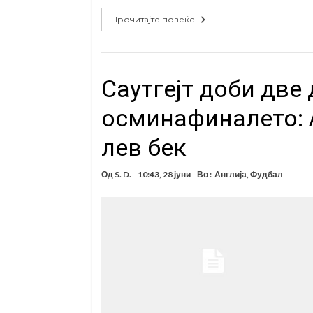
Прочитајте повеќе
Саутгејт доби две
осминафиналето: 
лев бек
Од
S. D.
10:43, 28 јуни
Во :
Англија
,
Фудбал