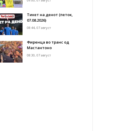
09:00, 07 август
Тикет на денот (петок,
07.08.2026)
08:44, 07 август
Фиренца во транс од
Мастантоно
08:30, 07 август