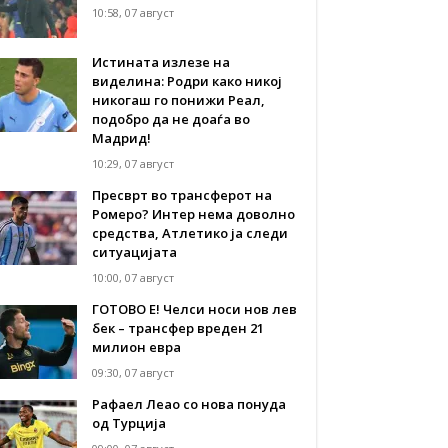
10:58, 07 август
Истината излезе на
виделина: Родри како никој
никогаш го понижи Реал,
подобро да не доаѓа во
Мадрид!
10:29, 07 август
Пресврт во трансферот на
Ромеро? Интер нема доволно
средства, Атлетико ја следи
ситуацијата
10:00, 07 август
ГОТОВО Е! Челси носи нов лев
бек – трансфер вреден 21
милион евра
09:30, 07 август
Рафаел Леао со нова понуда
од Турција