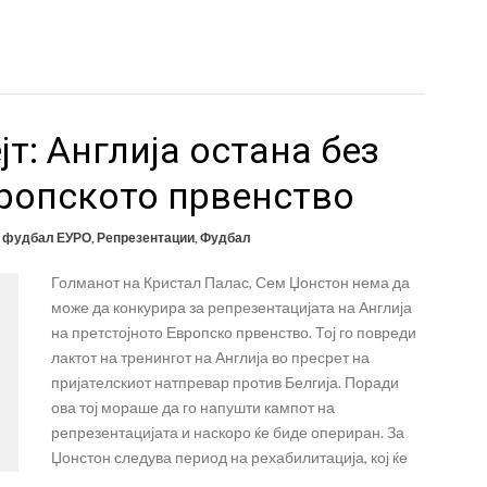
т: Англија остана без
вропското првенство
о фудбал ЕУРО
,
Репрезентации
,
Фудбал
Голманот на Кристал Палас, Сем Џонстон нема да
може да конкурира за репрезентацијата на Англија
на претстојното Европско првенство. Тој го повреди
лактот на тренингот на Англија во пресрет на
пријателскиот натпревар против Белгија. Поради
ова тој мораше да го напушти кампот на
репрезентацијата и наскоро ќе биде опериран. За
Џонстон следува период на рехабилитација, кој ќе