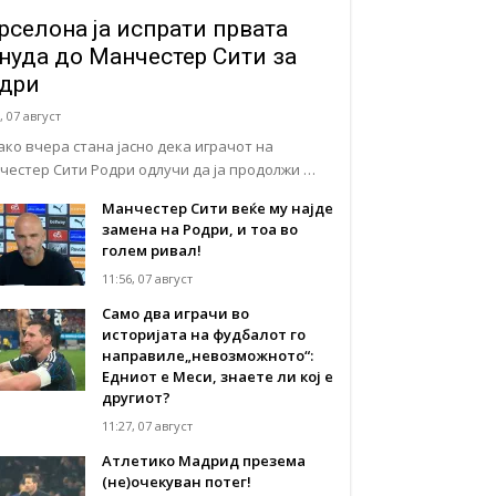
рселона ја испрати првата
нуда до Манчестер Сити за
дри
, 07 август
ако вчера стана јасно дека играчот на
честер Сити Родри одлучи да ја продолжи …
Манчестер Сити веќе му најде
замена на Родри, и тоа во
голем ривал!
11:56, 07 август
Само два играчи во
историјата на фудбалот го
направиле„невозможното“:
Едниот е Меси, знаете ли кој е
другиот?
11:27, 07 август
Атлетико Мадрид презема
(не)очекуван потег!