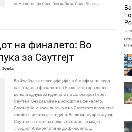
нема долго да биде без работа, бидејќи се …
Ба
по
Ро
12:30
Отк
дот на финалето: Во
Ман
ука за Саутгејт
и
,
Фудбал
Во Фудбалската асоцијација на Англија уште пред
да се одигра финалето на Европското првенство
донела одлука за иднината на селекторот Герет
Саутгејт. Без разлика на исходот на финалето,
Саутгејт ќе ја води Англија и на Светското првенство
кое ќе се игра за две години. Беше многу критикуван
Саутгејт во текот на првенството, но на крајот
„Гордиот Албион“ стигна до финалето. …