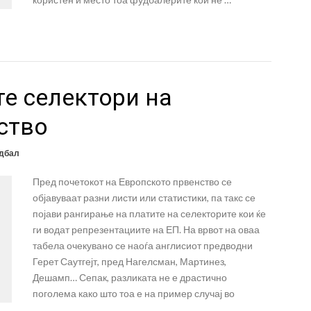
те селектори на
ство
дбал
Пред почетокот на Европското првенство се
објавуваат разни листи или статистики, па такс се
појави рангирање на платите на селекторите кои ќе
ги водат репрезентациите на ЕП. На врвот на оваа
табела очекувано се наоѓа англисиот предводни
Герет Саутгејт, пред Нагелсман, Мартинез,
Дешамп… Сепак, разликата не е драстично
поголема како што тоа е на пример случај во