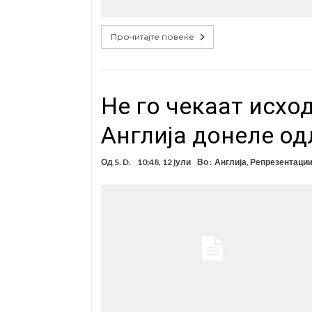
Прочитајте повеќе
Не го чекаат исхо
Англија донеле одл
Од
S. D.
10:48, 12 јули
Во :
Англија
,
Репрезентаци