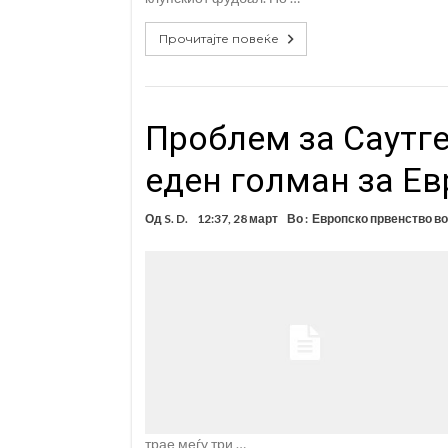
Прочитајте повеќе
Проблем за Саутгеј
еден голман за Е
Од
S. D.
12:37, 28 март
Во :
Европско првенство в
трае меѓу три …