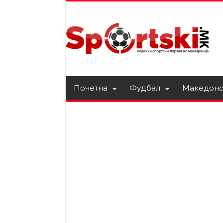
Почетна
Фудбал
Македонс