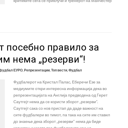
критиките сега се приклучи и тренерот на Манчестер
т посебно правило за
им нема „резерви“!
 фудбал ЕУРО
,
Репрезентации
,
Топ вести
,
Фудбал
Фудбалерот на Кристал Палас, Еберечи Езе за
медиумите откри интересна информација дека во
репрезентацијата на Англија предводена од Герет
Саутгејт нема да се користи зборот „резерви“.
Саутгејт сака со нов пристап да даде важност на
сите фудбалери во тимот, па така на сите им ставил
до знаење дека зборот „резерви“ нема да биде
користен и место тоа фудбалерите кои не …