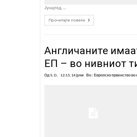
Јунајтед, …
Прочитајте повеќе
Англичаните имаа
ЕП – во нивниот т
Од
S. D.
12:15, 14 јуни
Во :
Европско првенство во