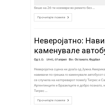
беше на 26-ти ноември во ремито без …
Прочитајте повеќе
Неверојатно: Нави
каменувале автобу
Од
S. D.
19:41, 07 април
Во :
Останато
,
Фудбал
Неверојатна сцена ни доаѓа од Јужна Америка 
навивачи по грешка го каменувале автобусот с
се случила на натпреварот помеѓу Тигрес и 
Аргентинците и Бразилците е добро познато, н
Тигрес …
Прочитајте повеќе