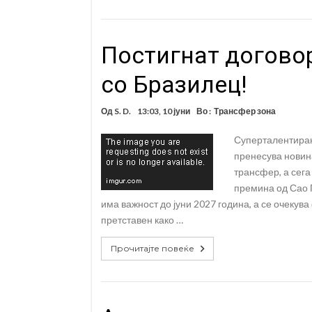
Постигнат договор
со Бразилец!
Од
S. D.
13:03, 10 јуни
Во :
Трансфер зона
Суперталентиран
пренесува новин
трансфер, а сега
премина од Сао П
има важност до јуни 2027 година, а се очекув
претставен како …
Прочитајте повеќе