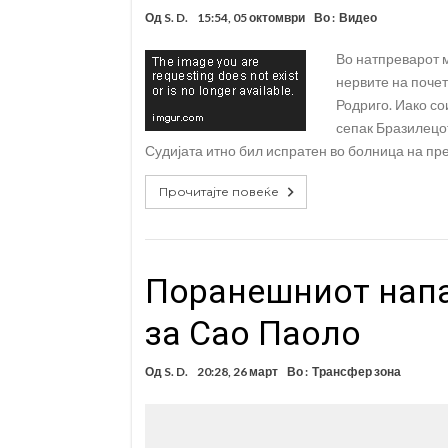
Од
S. D.
15:54, 05 октомври
Во :
Видео
Во натпреварот м
нервите на почет
Родриго. Иако со
сепак Бразилецот
Судијата итно бил испратен во болница на пр
Прочитајте повеќе
Поранешниот напа
за Сао Паоло
Од
S. D.
20:28, 26 март
Во :
Трансфер зона