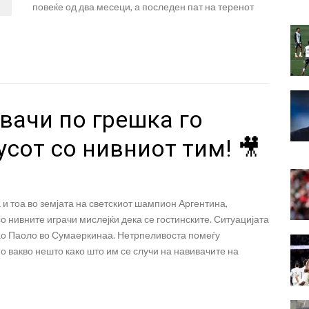
повеќе од два месеци, а последен пат на теренот
вачи по грешка го
сот со нивниот тим! 🎥
и тоа во земјата на светскиот шампион Аргентина,
о нивните играчи мислејќи дека се гостинските. Ситуацијата
Сао Паоло во Сумаеркинаа. Нетрпеливоста помеѓу
о вакво нешто како што им се случи на навивачите на