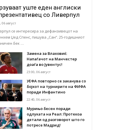
рзуваат уште еден англиски
презентативец со Ливерпул
, 06 август
ерпул се интересира за дефанзивецот на
енхем Џед Спенс, пишува „Сан“. 25-годишниот
аничен бек …
Замена за Влаховиќ:
Напаѓачот на Манчестер
доаѓа во Јувентус!
23:00, 06 август
УЕФА повторно се заканува со
бојкот на турнирите на ФИФА
поради Инфантино
22:40, 06 август
Мурињо бесен поради
одлуката на Реал: Протекоа
детали од разговорот што го
потресе Мадрид!