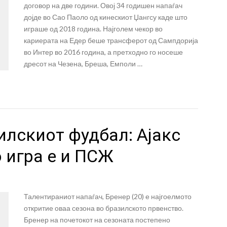
договор на две години. Овој 34 годишен напаѓач
дојде во Сао Паоло од кинескиот Џангсу каде што
играше од 2018 година. Најголем чекор во
кариерата на Едер беше трансферот од Сампдорија
во Интер во 2016 година, а претходно го носеше
дресот на Чезена, Бреша, Емполи …
илскиот фудбал: Ајакс
о игра е и ПСЖ
Талентираниот напаѓач, Бренер (20) е најгоелмото
откритие оваа сезона во бразилското првенство.
Бренер на почетокот на сезоната постепено