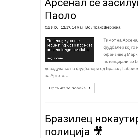
Арсенал се засилу
Паоло
Од
S. D.
12:17, 14 мај
Во :
Трансфер зона
Тимот на Арсена
фудбалер кој го
офанзивец Маркињ
потенцијали во Б
доведување на фудбалери од Бразил, Габриел
на Артета. …
Прочитајте повеќе
Бразилец нокаутир
полиција 🎥