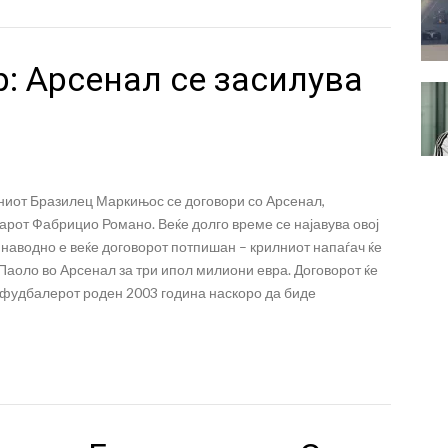
: Арсенал се засилува
иот Бразилец Маркињос се договори со Арсенал,
арот Фабрицио Романо. Веќе долго време се најавува овој
 наводно е веќе договорот потпишан – крилниот напаѓач ќе
аоло во Арсенал за три ипол милиони евра. Договорот ќе
а фудбалерот роден 2003 година наскоро да биде