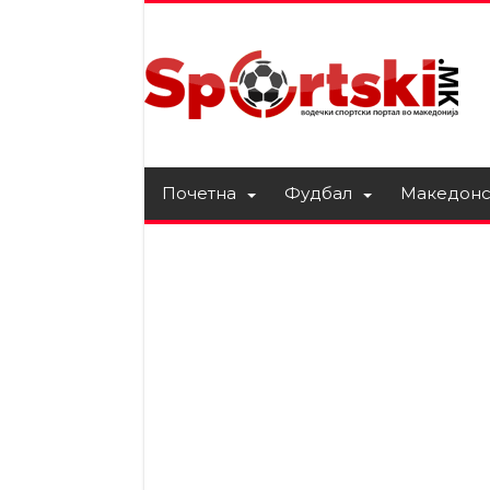
Почетна
Фудбал
Македонс