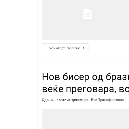
Прочитајте повеќе
Нов бисер од браз
веќе преговара, в
Од
S. D.
15:09, 30 декември
Во :
Трансфер зона