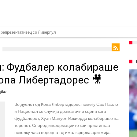
т на Манчестер доаѓа во Јувентус!
 бојкот на турнирите на ФИФА поради Инфантино
 на Реал: Протекоа детали од разговорот што го потресе Мадрид!
: Фудбалер колабираше
верпул сака да се засили од Реал Мадрид!
ојата прогноза: “Тие ќе ја освојат Премиер лигата, а причината е едноставн
опа Либертадорес 🎥
рансфер во Барселона, Реал Мадрид е информиран
дбал
нува во Реал Мадрид до 2032 година
Во дуелот од Копа Либертадорес помеѓу Сао Паоло
о Формула 1: Не можеме да одиме толку далеку!
и Национал се случија драматични сцени кога
онот“ на Ливерпул за трансферот ан Бредли Баркола?
фудбалерот, Хуан Мануел Изкиердо колабираше на
теренот. Според информациите кои пристигнаа
неколку часа подоцна тој имал срцева аритмија.