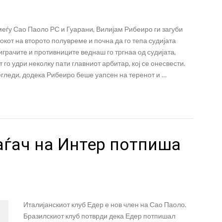
еѓу Сао Паоло РС и Гуарани, Вилијам Рибеиро ги загуби
окот на второто полувреме и почна да го тепа судијата
играчите и противниците веднаш го тргнаа од судијата,
 го удри неколку пати главниот арбитар, кој се онесвести.
егледи, додека Рибеиро беше уапсен на теренот и …
ѓач на Интер потпиша
Италијанскиот клуб Едер е нов член на Сао Паоло.
Бразилскиот клуб потврди дека Едер потпишал