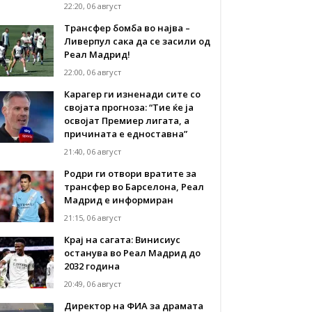
22:20, 06 август
Трансфер бомба во најва –
Ливерпул сака да се засили од
Реал Мадрид!
22:00, 06 август
Карагер ги изненади сите со
својата прогноза: “Тие ќе ја
освојат Премиер лигата, а
причината е едноставна”
21:40, 06 август
Родри ги отвори вратите за
трансфер во Барселона, Реал
Мадрид е информиран
21:15, 06 август
Крај на сагата: Винисиус
останува во Реал Мадрид до
2032 година
20:49, 06 август
Директор на ФИА за драмата