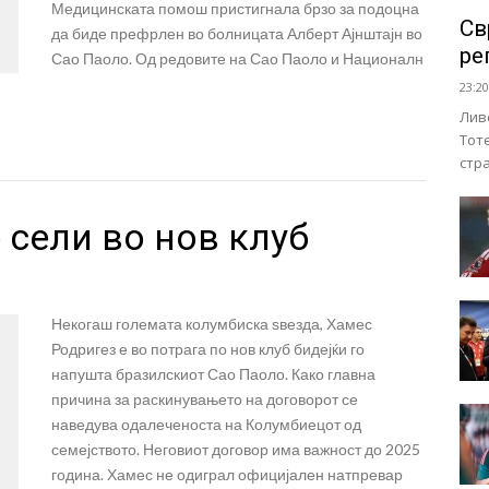
Медицинската помош пристигнала брзо за подоцна
Св
да биде префрлен во болницата Алберт Ајнштајн во
ре
Сао Паоло. Од редовите на Сао Паоло и Националн
23:20
Лив
Тот
стр
 сели во нов клуб
Некогаш големата колумбиска ѕвезда, Хамес
Родригез е во потрага по нов клуб бидејќи го
напушта бразилскиот Сао Паоло. Како главна
причина за раскинувањето на договорот се
наведува одалеченоста на Колумбиецот од
семејството. Неговиот договор има важност до 2025
година. Хамес не одиграл официјален натпревар