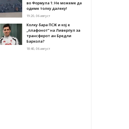
во Формула 1: Не можеме да
одиме толку далеку!
19:20, 06 август
Колку бара ПСЖ и кој е
„плафонот“ на Ливерпул за
трансферот ан Бредли
Баркола?
18:40, 06 август