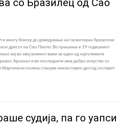
ва со Бразилец од Сао
л е многу блиску до доведување на талентиран бразилски
 носи дресот на Сао Паоло. Во прашање е 19-годишниот
ос кој во овој момент важи за еден од најголемите
разил. Арсенал и во последните има добро искуство со
 Мартинели полека станува неизоставен дел од составот
аше судија, па го уапси