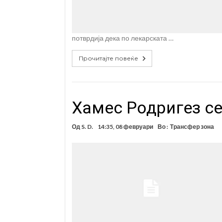
потврдија дека по лекарската …
Прочитајте повеќе
Хамес Родригез се
Од
S. D.
14:35, 08 февруари
Во :
Трансфер зона