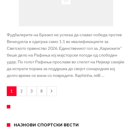
Фудбалерите на Бразил не успеаа да слават победа против
Венецуела и одиграа само 1:1 во квалификациите за
Светското првенство 2026. Единствениот гол за „Кариоките“
беше дело на Рафиња кој мајсторски погоди од слободен
удар. По голот Рафиња прослави во стилот на Нејмар сакајќи
да испрати порака за поддршка до својот сонародник кој
долго време се мачи со повредите. Raphinha, milli …
1
2
3
8
НАЈНОВИ СПОРТСКИ ВЕСТИ