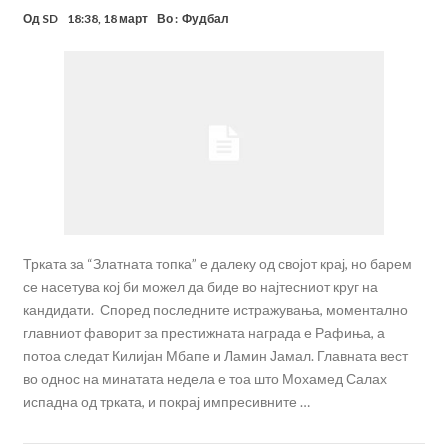
Од
SD
18:38, 18 март
Во :
Фудбал
Трката за “Златната топка” е далеку од својот крај, но барем
се насетува кој би можел да биде во најтесниот круг на
кандидати. Според последните истражувања, моментално
главниот фаворит за престижната награда е Рафиња, а
потоа следат Килијан Мбапе и Ламин Јамал. Главната вест
во однос на минатата недела е тоа што Мохамед Салах
испадна од трката, и покрај импресивните …