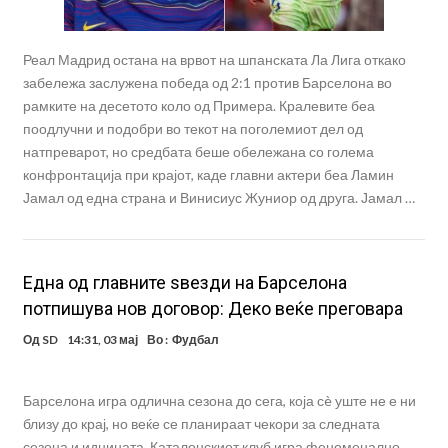
Реал Мадрид остана на врвот на шпанската Ла Лига откако
забележа заслужена победа од 2:1 против Барселона во
рамките на десетото коло од Примера. Кралевите беа
поодлучни и подобри во текот на поголемиот дел од
натпреварот, но средбата беше обележана со голема
конфронтација при крајот, каде главни актери беа Ламин
Јамал од една страна и Винисиус Жуниор од друга. Јамал …
Eдна од главните ѕвезди на Барселона
потпишува нов договор: Деко веќе преговара
Од
SD
14:31, 03 мај
Во :
Фудбал
Барселона игра одлична сезона до сега, која сè уште не е ни
близу до крај, но веќе се планираат чекори за следната
сезона и иднината. Каталонскиот клуб игра феноменално