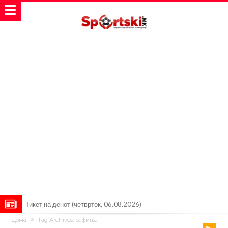
Барселона очекува понуди за Феран Торес
Дома
Tag Archives: рафиња
Винисиус ги избриша сите објави на Инстаграм откако Реал му