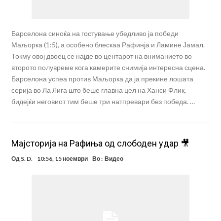
Барселона синоќа на гостување убедливо ја победи
Маљорка (1:5), а особено блескаа Рафинја и Ламине Јамал.
Токму овој двоец се најде во центарот на вниманието во
второто полувреме кога камерите снимија интересна сцена.
Барселона успеа против Маљорка да ја прекине лошата
серија во Ла Лига што беше главна цел на Ханси Флик,
бидејќи неговиот тим беше три натпревари без победа. …
Мајсторија на Рафиња од слободен удар 🎥
Од
S. D.
10:56, 15 ноември
Во :
Видео