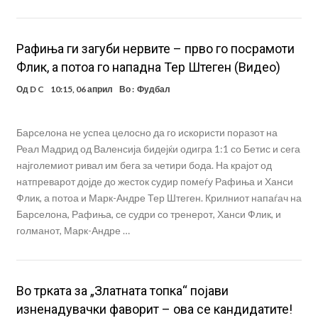
Рафиња ги загуби нервите – прво го посрамоти
Флик, а потоа го нападна Тер Штеген (Видео)
Од
D C
10:15, 06 април
Во :
Фудбал
Барселона не успеа целосно да го искористи поразот на
Реал Мадрид од Валенсија бидејќи одигра 1:1 со Бетис и сега
најголемиот ривал им бега за четири бода. На крајот од
натпреварот дојде до жесток судир помеѓу Рафиња и Ханси
Флик, а потоа и Марк-Андре Тер Штеген. Крилниот напаѓач на
Барселона, Рафиња, се судри со тренерот, Ханси Флик, и
голманот, Марк-Андре …
Во трката за „Златната топка“ појави
изненадувачки фаворит – ова се кандидатите!