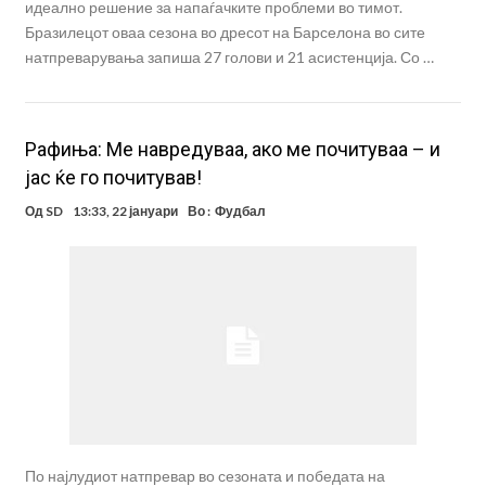
идеално решение за напаѓачките проблеми во тимот.
Бразилецот оваа сезона во дресот на Барселона во сите
натпреварувања запиша 27 голови и 21 асистенција. Со …
Рафиња: Ме навредуваа, ако ме почитуваа – и
јас ќе го почитував!
Од
SD
13:33, 22 јануари
Во :
Фудбал
По најлудиот натпревар во сезоната и победата на