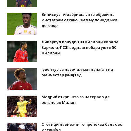
Винисиус ги избриша сите објави на
Инстаграм откако Реал му понуди нов
договор
Ливерпул понуди 100 милиони евра за
Баркола, ПСЖ веднаш побара уште 50
милиони
Јувентус се насочил кон напаѓач на
Манчестер Јунајтед
Модриќ откри што го натерало да
остане во Милан
Стотици навивачи го пречекаа Салах во
Истанбул