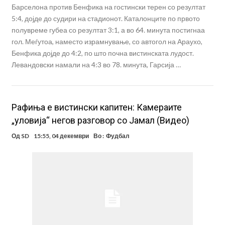
Барселона против Бенфика на гостински терен со резултат
5:4, дојде до судири на стадионот. Каталонците по првото
полувреме губеа со резултат 3:1, а во 64. минута постигнаа
гол. Меѓутоа, наместо израмнување, со автогол на Араухо,
Бенфика дојде до 4:2, по што почна вистинската лудост.
Левандовски намали на 4:3 во 78. минута, Гарсија …
Рафиња е вистински капитен: Камераите
„уловија“ негов разговор со Јамал (Видео)
Од
SD
15:55, 04 декември
Во :
Фудбал