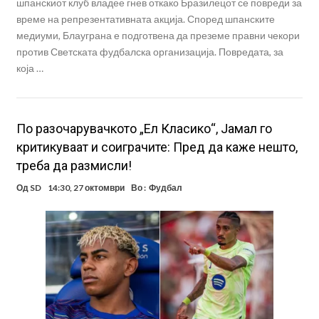
шпанскиот клуб владее гнев откако Бразилецот се повреди за
време на репрезентативната акција. Според шпанските
медиуми, Блауграна е подготвена да преземе правни чекори
против Светската фудбалска организација. Повредата, за
која …
По разочарувачкото „Ел Класико“, Јамал го
критикуваат и соиграчите: Пред да каже нешто,
треба да размисли!
Од
SD
14:30, 27 октомври
Во :
Фудбал