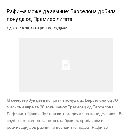
Рафиња може да замине: Барселона добила
понуда од Премиер лигата
Од
SD
18:39, 17 март
Во :
Фудбал
Манчестер Јунајтед испратил понуда до Барселона од 70
милиони евра за 28-годишниот Бразилец од Барселона,
Рафиња, објавија британските медиуми во понеделникот. Во
клубот сметаат дека неговата брзина, дриблинзи и
реализација од различни позиции го прават Рафиња