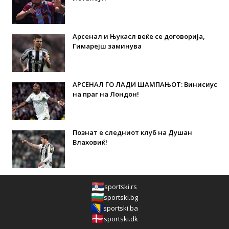
Арсенал и Њукасл веќе се договорија,
Гимарејш заминува
АРСЕНАЛ ГО ЛАДИ ШАМПАЊОТ: Винисиус
на праг на Лондон!
Познат е следниот клуб на Душан
Влаховиќ!
sportski.rs
sportski.bg
sportski.ba
sportski.dk