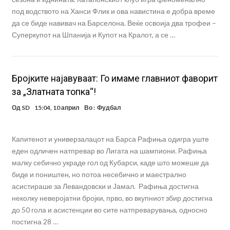
под водството на Ханси Флик и ова навистина е добра време
да се биде навивач на Барселона. Веќе освоија два трофеи –
Суперкупот на Шпанија и Купот на Кралот, а се …
Бројките најавуваат: Го имаме главниот фаворит
за „Златната топка“!
Од
SD
15:04, 10 април
Во :
Фудбал
Капитенот и универзалацот на Барса Рафиња одигра уште
еден одличен натпревар во Лигата на шампиони. Рафиња
малку себично украде гол од Кубарси, каде што можеше да
биде и поништен, но потоа несебично и маестрално
асистираше за Левандовски и Јамал. Рафиња достигна
неколку неверојатни бројки, прво, во вкупниот збир достигна
до 50 гола и асистенции во сите натпреварувања, односно
постигна 28 …