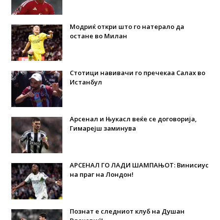
Модриќ откри што го натерало да
остане во Милан
Стотици навивачи го пречекаа Салах во
Истанбул
Арсенал и Њукасл веќе се договорија,
Гимарејш заминува
АРСЕНАЛ ГО ЛАДИ ШАМПАЊОТ: Винисиус
на праг на Лондон!
Познат е следниот клуб на Душан