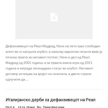
Дефанзивецот на Реал Мадрид, Начо на лето како слободен
агент ќе го напушти клубот, а неколку европски гиганти веќе ја
почнаа трката за неговиот потпис. Начо е дел од Реал
Мадрид од 2001 година, а за првата екипа игра од 2011
година и изгради легендарен статус во клубот. Неговиот
договор истекува на крајот на сезоната, а двете страни
одлучиле да …
Италијанско дерби за дефанзивецот на Реал
Од
P. K.
19:26, 09 мај
Во :
Трансфер зона