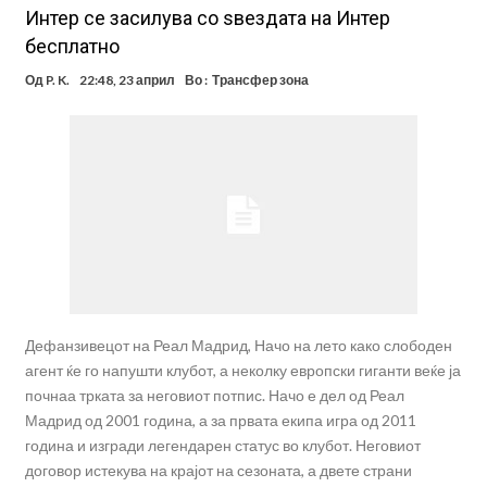
Интер се засилува со ѕвездата на Интер
бесплатно
Од
P. K.
22:48, 23 април
Во :
Трансфер зона
Дефанзивецот на Реал Мадрид, Начо на лето како слободен
агент ќе го напушти клубот, а неколку европски гиганти веќе ја
почнаа трката за неговиот потпис. Начо е дел од Реал
Мадрид од 2001 година, а за првата екипа игра од 2011
година и изгради легендарен статус во клубот. Неговиот
договор истекува на крајот на сезоната, а двете страни