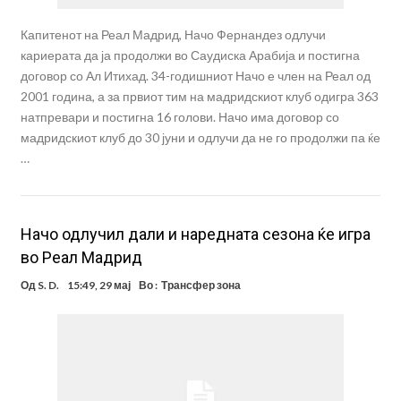
Капитенот на Реал Мадрид, Начо Фернандез одлучи
кариерата да ја продолжи во Саудиска Арабија и постигна
договор со Ал Итихад. 34-годишниот Начо е член на Реал од
2001 година, а за првиот тим на мадридскиот клуб одигра 363
натпревари и постигна 16 голови. Начо има договор со
мадридскиот клуб до 30 јуни и одлучи да не го продолжи па ќе
…
Начо одлучил дали и наредната сезона ќе игра
во Реал Мадрид
Од
S. D.
15:49, 29 мај
Во :
Трансфер зона