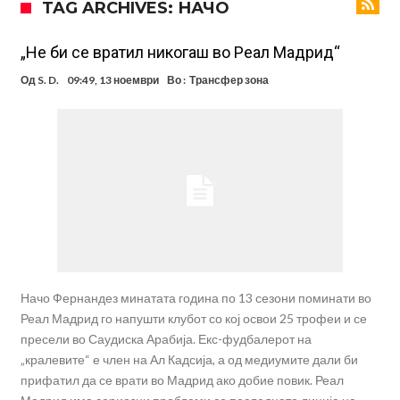
TAG ARCHIVES: НАЧО
Стотици навивачи го пречекаа Салах во Истанбул
Арсенал и Њукасл веќе се договорија, Гимарејш заминува
„Не би се вратил никогаш во Реал Мадрид“
АРСЕНАЛ ГО ЛАДИ ШАМПАЊОТ: Винисиус на праг на Лондон!
Од
S. D.
09:49, 13 ноември
Во :
Трансфер зона
Познат е следниот клуб на Душан Влаховиќ!
Решено е: Реал Мадрид го испраќа својот млад талент во Серија
“А”
Лукаку бара нов клуб
Тотенхем започна преговори со Гакпо
Начо Фернандез минатата година по 13 сезони поминати во
Реал Мадрид го напушти клубот со кој освои 25 трофеи и се
пресели во Саудиска Арабија. Екс-фудбалерот на
„кралевите“ е член на Ал Кадсија, а од медиумите дали би
прифатил да се врати во Мадрид ако добие повик. Реал