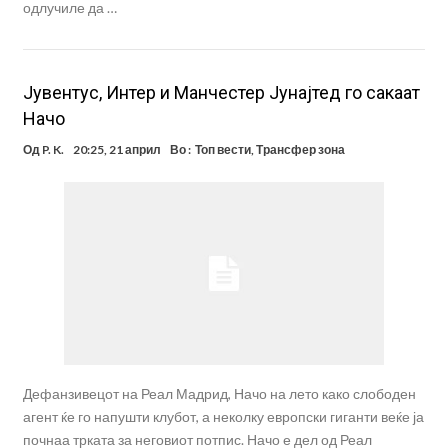
одлучиле да …
Јувентус, Интер и Манчестер Јунајтед го сакаат
Начо
Од
P. K.
20:25, 21 април
Во :
Топ вести
,
Трансфер зона
Дефанзивецот на Реал Мадрид, Начо на лето како слободен
агент ќе го напушти клубот, а неколку европски гиганти веќе ја
почнаа трката за неговиот потпис. Начо е дел од Реал