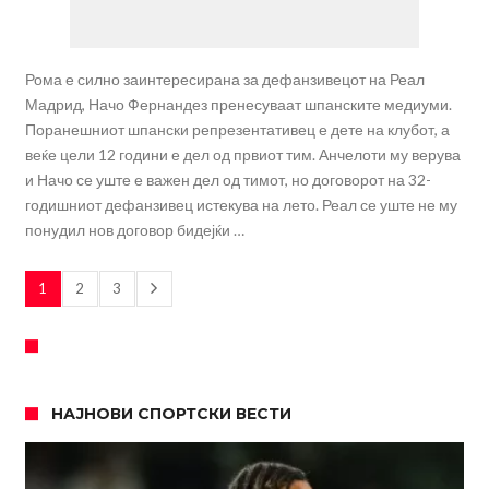
Рома е силно заинтересирана за дефанзивецот на Реал
Мадрид, Начо Фернандез пренесуваат шпанските медиуми.
Поранешниот шпански репрезентативец е дете на клубот, а
веќе цели 12 години е дел од првиот тим. Анчелоти му верува
и Начо се уште е важен дел од тимот, но договорот на 32-
годишниот дефанзивец истекува на лето. Реал се уште не му
понудил нов договор бидејќи …
1
2
3
НАЈНОВИ СПОРТСКИ ВЕСТИ