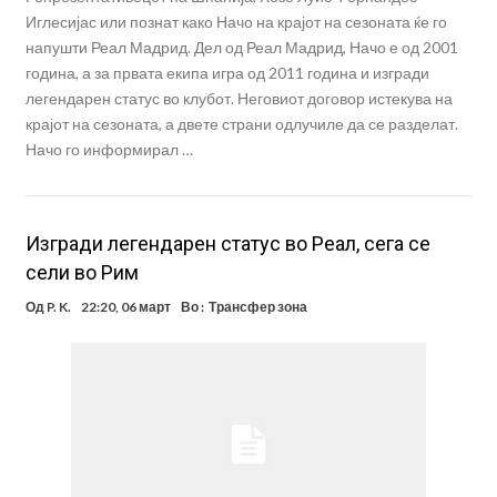
Иглесијас или познат како Начо на крајот на сезоната ќе го
напушти Реал Мадрид. Дел од Реал Мадрид, Начо е од 2001
година, а за првата екипа игра од 2011 година и изгради
легендарен статус во клубот. Неговиот договор истекува на
крајот на сезоната, а двете страни одлучиле да се разделат.
Начо го информирал …
Изгради легендарен статус во Реал, сега се
сели во Рим
Од
P. K.
22:20, 06 март
Во :
Трансфер зона