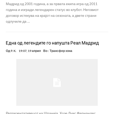
Мадрид од 2001 година, а за првата екипа игра од 2011
година и изгради легендарен статус во клубот. Неговиот
договор истекува на крајот на сезоната, а двете страни
одлучиле да …
Една од легендите го напушта Реал Мадрид
Од
P. K.
19:07, 19 април
Во :
Трансфер зона
Репрезентативецот на Шпанија, Хозе Луис Фернандес