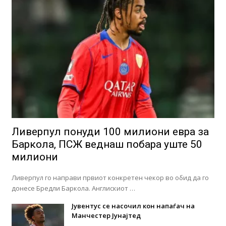
Ливерпул понуди 100 милиони евра за
Баркола, ПСЖ веднаш побара уште 50
милиони
Ливерпул го направи првиот конкретен чекор во обид да го
донесе Бредли Баркола. Англискиот …
Јувентус се насочил кон напаѓач на
Манчестер Јунајтед