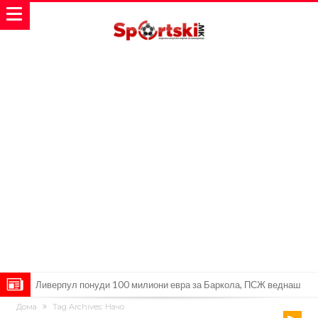
Јувентус се насочил кон напаѓач на Манчестер Јунајтед
Дома
Tag Archives: Начо
Модриќ откри што го натерало да остане во Милан