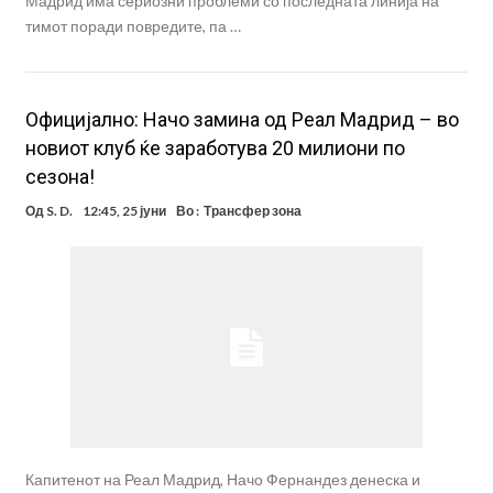
Мадрид има сериозни проблеми со последната линија на
тимот поради повредите, па …
Oфицијално: Начо замина од Реал Мадрид – во
новиот клуб ќе заработува 20 милиони по
сезона!
Од
S. D.
12:45, 25 јуни
Во :
Трансфер зона
Капитенот на Реал Мадрид, Начо Фернандез денеска и