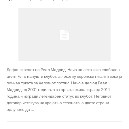
Дефанзивецот на Реал Мадрид, Начо на лето како слободен
агент ќе го напушти клубот, а неколку европски гиганти веќе ја
почнаа трката за неговиот потпис. Начо е дел од Реал
Мадрид од 2001 година, а за првата екипа игра од 2011
година и изгради легендарен статус во клубот. Неговиот
договор истекува на крајот на сезоната, а двете страни
одлучиле да …