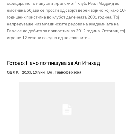
официјално го напушти „кралскиот“ клуб. Реал Мадрид во
емотивна објава се прости од својот верен војник, кој како 10-
годишник пристигна во клубот далечната 2001 година. Тој
напредуваше низ младинските редови на академијата на
Реал се до дебитo за првиот тим во 2012 година. Оттогаш, тој
играше 12 сезони во една од најславните …
Готово: Начо потпишува за Ал Итихад
Од
P. K.
20:55, 13 јуни
Во :
Трансфер зона