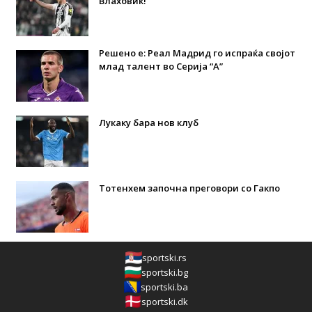
Влаховиќ!
Решено е: Реал Мадрид го испраќа својот
млад талент во Серија “А”
Лукаку бара нов клуб
Тотенхем започна преговори со Гакпо
sportski.rs
sportski.bg
sportski.ba
sportski.dk