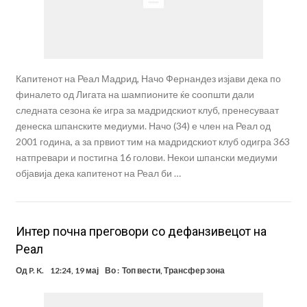
Капитенот на Реал Мадрид, Начо Фернандез изјави дека по
финалето од Лигата на шампионите ќе соопшти дали
следната сезона ќе игра за мадридскиот клуб, пренесуваат
денеска шпанските медиуми. Начо (34) е член на Реал од
2001 година, а за првиот тим на мадридскиот клуб одигра 363
натпревари и постигна 16 голови. Некои шпански медиуми
објавија дека капитенот на Реал би …
Интер почна преговори со дефанзивецот на
Реал
Од
P. K.
12:24, 19 мај
Во :
Топ вести
,
Трансфер зона