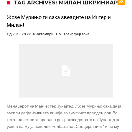
TAG ARCHIVES: МИЛАН ШКРИНИАР
Модриќ откри што го натерало да остане во Милан
Стотици навивачи го пречекаа Салах во Истанбул
Жозе Мурињо ги сака ѕвездите на Интер и
Милан!
Арсенал и Њукасл веќе се договорија, Гимарејш заминува
Од
P. K.
20:22, 10 октомври
Во :
Трансфер зона
АРСЕНАЛ ГО ЛАДИ ШАМПАЊОТ: Винисиус на праг на Лондон!
Познат е следниот клуб на Душан Влаховиќ!
Решено е: Реал Мадрид го испраќа својот млад талент во Серија
“А”
Лукаку бара нов клуб
Тотенхем започна преговори со Гакпо
Менаџерот на Манчестер Јунајтед, Жозе Мурињо сака да ја
засили дефанзивната линија во зимскиот преоден рок. Во
текот на летниот преоден рок раководството на Јунајтед не
успеа да му ја исполни желбата на „Специјалниот“ и не му