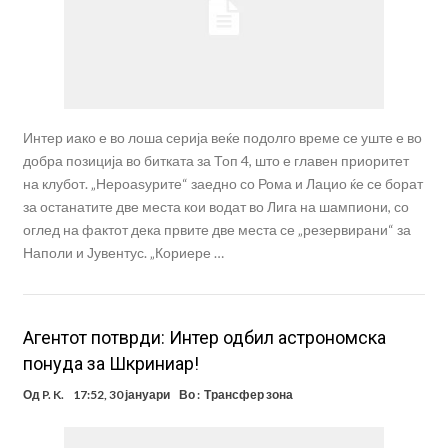
Интер иако е во лоша серија веќе подолго време се уште е во
добра позиција во битката за Топ 4, што е главен приоритет
на клубот. „Нероаѕурите“ заедно со Рома и Лацио ќе се борат
за останатите две места кои водат во Лига на шампиони, со
оглед на фактот дека првите две места се „резервирани“ за
Наполи и Јувентус. „Кориере …
Агентот потврди: Интер одбил астрономска
понуда за Шкриниар!
Од
P. K.
17:52, 30 јануари
Во :
Трансфер зона