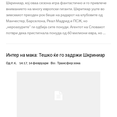
Шкриниар, кој оваа сезона игра фантастично и го привлече
вниманието на многу европски гиганти. Шкритиар уште во
зимсккиот преоден рок беше на радарот на клубовите од
Манчестер, Барселона, Реал Мадрид и ПСЖ, но
„нероаѕурите“ ги одбија сите понуди. Агентот на Словакот
потври дека пристигнала понуда од 60 милиони евра, но …
Интер на мака: Тешко ќе го задржи Шкриниар
Од
P. K.
14:17, 14 февруари
Во :
Трансфер зона