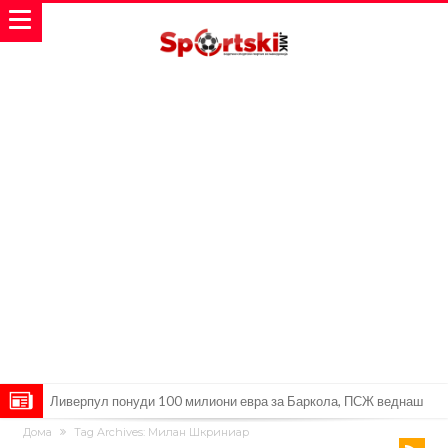
Ливерпул понуди 100 милиони евра за Баркола, ПСЖ веднаш
Дома
Tag Archives: Милан Шкриниар
побара уште 50 милиони
Јувентус се насочил кон напаѓач на Манчестер Јунајтед