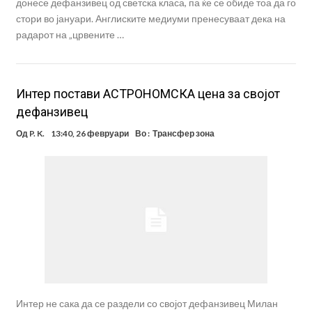
донесе дефанзивец од светска класа, па ќе се обиде тоа да го
стори во јануари. Англиските медиуми пренесуваат дека на
радарот на „црвените …
Интер постави АСТРОНОМСКА цена за својот
дефанзивец
Од
P. K.
13:40, 26 февруари
Во :
Трансфер зона
Интер не сака да се раздели со својот дефанзивец Милан