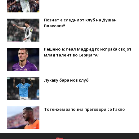
Познат е следниот клуб на Душан
Влаховиќ!
Решено е: Реал Мадрид го испраќа својот
млад талент во Серија “А”
Лукаку бара нов клуб
Тотенхем започна преговори со Гакпо