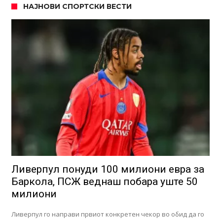
НАЈНОВИ СПОРТСКИ ВЕСТИ
Ливерпул понуди 100 милиони евра за
Баркола, ПСЖ веднаш побара уште 50
милиони
Ливерпул го направи првиот конкретен чекор во обид да го