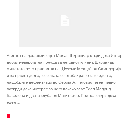
Агентот на дефанзивецот Милан Шкриниар откри дека Интер
добил неверојатна понуда за неговиот клиент. Шкриниар
минатото лето пристигна на „Џуземе Меаца“ од Сампдорија
и во првиот дел од сезоната се етаблираше како еден од
најдобрите дефанзивци во Серија А. Неговиот агент јавно
потврди дека интерес за него покажуваат Реал Мадрид,
Баселона и двата клуба од Манчестер. Притоа, откри дека
еден …