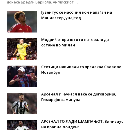
донесе Бредли Баркола. Англискиот …
Јувентус се насочил кон напаѓач на
Манчестер Јунајтед
Модриќ откри што го натерало да
остане во Милан
Стотици навивачи го пречекаа Салах во
Истанбул
Арсенал и Њукасл веќе се договорија,
Гимарејш заминува
АРСЕНАЛ ГО ЛАДИ ШАМПАЊОТ: Винисиус
на праг на Лондон!