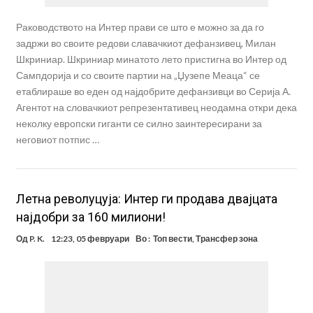
Раководството на Интер прави се што е можно за да го
задржи во своите редови славачкиот дефанзивец, Милан
Шкриниар. Шкриниар минатото лето пристигна во Интер од
Сампдорија и со своите партии на „Џузепе Меаца“ се
етаблираше во еден од најдобрите дефанзивци во Серија А.
Агентот на словачкиот репрезентативец неодамна откри дека
неколку европски гиганти се силно заинтересирани за
неговиот потпис …
Летна револуцуја: Интер ги продава двајцата
најдобри за 160 милиони!
Од
P. K.
12:23, 05 февруари
Во :
Топ вести
,
Трансфер зона