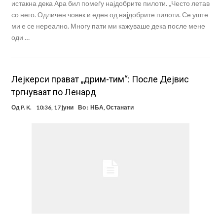
истакна дека Ара бил помеѓу најдобрите пилоти. „Често летав
со него. Одличен човек и еден од најдобрите пилоти. Се уште
ми е се нереално. Многу пати ми кажуваше дека после мене
оди …
Лејкерси прават „дрим-тим“: После Дејвис
тргнуваат по Ленард
Од
P. K.
10:36, 17 јуни
Во :
НБА
,
Останати