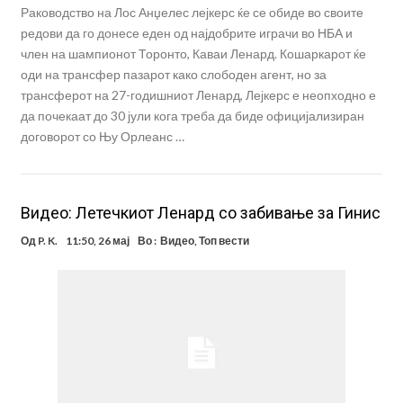
Раководство на Лос Анџелес лејкерс ќе се обиде во своите
редови да го донесе еден од најдобрите играчи во НБА и
член на шампионот Торонто, Каваи Ленард. Кошаркарот ќе
оди на трансфер пазарот како слободен агент, но за
трансферот на 27-годишниот Ленард, Лејкерс е неопходно е
да почекаат до 30 јули кога треба да биде официјализиран
договорот со Њу Орлеанс …
Видео: Летечкиот Ленард со забивање за Гинис
Од
P. K.
11:50, 26 мај
Во :
Видео
,
Топ вести