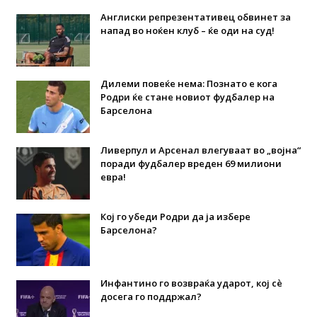
Англиски репрезентативец обвинет за
напад во ноќен клуб – ќе оди на суд!
Дилеми повеќе нема: Познато е кога
Родри ќе стане новиот фудбалер на
Барселона
Ливерпул и Арсенал влегуваат во „војна“
поради фудбалер вреден 69 милиони
евра!
Кој го убеди Родри да ја избере
Барселона?
Инфантино го возвраќа ударот, кој сè
досега го поддржал?