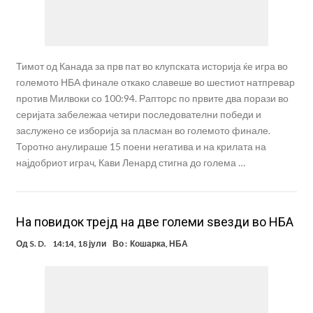
Тимот од Канада за прв пат во клупската историја ќе игра во
големото НБА финале откако славеше во шестиот натпревар
против Милвоки со 100:94. Рапторс по првите два порази во
серијата забележаа четири последователни победи и
заслужено се изборија за пласман во големото финале.
Торотно анулираше 15 поени негатива и на крилата на
најдобриот играч, Кави Ленард стигна до голема …
На повидок трејд на две големи ѕвезди во НБА
Од
S. D.
14:14, 18 јули
Во :
Кошарка
,
НБА