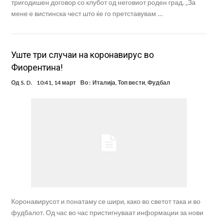
тригодишен договор со клубот од неговиот роден град. „За
мене е вистинска чест што ќе го претставувам …
Уште три случаи на коронавирус во
Фиорентина!
Од
S. D.
10:41, 14 март
Во :
Италија
,
Топ вести
,
Фудбал
Коронавирусот и понатаму се шири, како во светот така и во
фудбалот. Од час во час пристигнуваат информации за нови