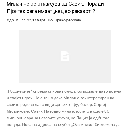
Милан не се откажува од Савиќ: Поради
Пјонтек сега имаат „кец во ракавот“?
Од
S. D.
11:37, 16 март
Во :
Трансфер зона
„Росонерите“ спремаат нова понуда, би можеле да го вклучат
и својот играч. Не е тајна дека Милан е заинтересиран во
своите редови да го види српскиот фудбалер, Сергеј
Милинковиќ-Савиќ. Наводно минатото лето нуделе 80
милиони евра за неговите услуги, но Лацио ја одби таа
понуда. Нова на адреса на клубот „Олимпико“ би можела да