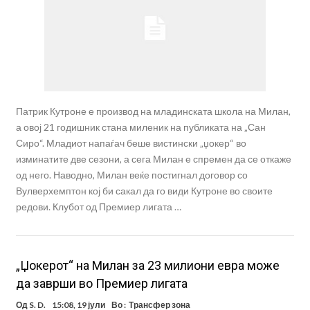
Патрик Кутроне е производ на младинската школа на Милан,
а овој 21 годишник стана миленик на публиката на „Сан
Сиро“. Младиот напаѓач беше вистински „џокер“ во
изминатите две сезони, а сега Милан е спремен да се откаже
од него. Наводно, Милан веќе постигнал договор со
Вулверхемптон кој би сакал да го види Кутроне во своите
редови. Клубот од Премиер лигата …
„Џокерот“ на Милан за 23 милиони евра може
да заврши во Премиер лигата
Од
S. D.
15:08, 19 јули
Во :
Трансфер зона