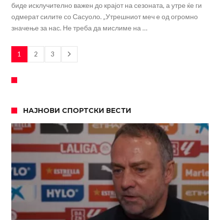
биде исклучително важен до крајот на сезоната, а утре ќе ги
одмерат силите со Сасуоло. „Утрешниот меч е од огромно
значење за нас. Не треба да мислиме на …
1
2
3
НАЈНОВИ СПОРТСКИ ВЕСТИ