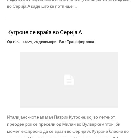
во Серија А каде што ќе потпише …
Кутроне се враќа во Серија А
Од
P. K.
14:29, 24 декември
Во :
Трансфер зона
Италијанскиот напаѓач Патрик Кутроне, кој во летниот
преоден рок се пресели од Милан во Вулверхемптон, би
можел експресно да се врати во Серија А. Кутроне блесна во