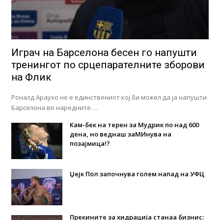
Играч на Барселона бесен го напушти
тренингот по срцепарателните зборови
на Флик
Роналд Араухо не е единствениот кој би можел да ја напушти
Барселона во наредните …
Кам-бек на терен за Мудрик по над 600
дена, но веднаш заМИнува на
позајмица!?
Џејк Пол започнува голем напад на УФЦ
Прекините за хидрација станаа бизнис: