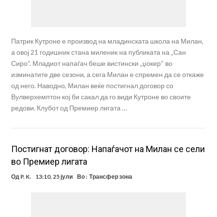
Патрик Кутроне е производ на младинската школа на Милан,
а овој 21 годишник стана миленик на публиката на „Сан
Сиро“. Младиот напаѓач беше вистински „џокер“ во
изминатите две сезони, а сега Милан е спремен да се откаже
од него. Наводно, Милан веќе постигнал договор со
Вулверхемптон кој би сакал да го види Кутроне во своите
редови. Клубот од Премиер лигата …
Постигнат договор: Напаѓачот на Милан се сели
во Премиер лигата
Од
P. K.
13:10, 25 јули
Во :
Трансфер зона