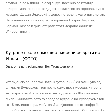
случаи на позитивни на овој вирус, посебно во Италија.
Фиорентина вчера потврди дека позитивен на коронавирус е
младиот Душан Влаховиќ, а денес потврдија уште три случаи.
Позитивни на коронавирус се играчите Патрик Кутроне,
Герман Пазела и физиотерапевтот Стефано Даинеле.
„Фиорентина …
Кутроне после само шест месеци се врати во
Италија (ФОТО)
Од
S. D.
11:34, 10 јануари
Во :
Трансфер зона
Италијанскиот напаѓач Патрик Кутроне (22) си заминува од
англиски Вулверхемптон после само шест месеци. Кутроне
ќе се врати во Италија и ќе го носи дресот на Фиорентина.
Милан минатото лето го продаде Кутроне на Вулверхемптон
за 18 милиони евра, меѓутоа Италијанецот не се снајде баш
најдобро во најсилната англиска конкуренција. Сега се враќа