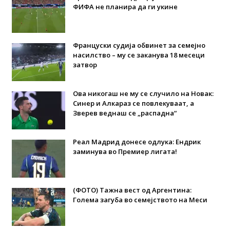
ФИФА не планира да ги укине
Француски судија обвинет за семејно
насилство – му се заканува 18 месеци
затвор
Ова никогаш не му се случило на Новак:
Синер и Алкараз се повлекуваат, а
Зверев веднаш се „распадна“
Реал Мадрид донесе одлука: Eндрик
заминува во Премиер лигата!
(ФОТО) Тажна вест од Аргентина:
Голема загуба во семејството на Меси