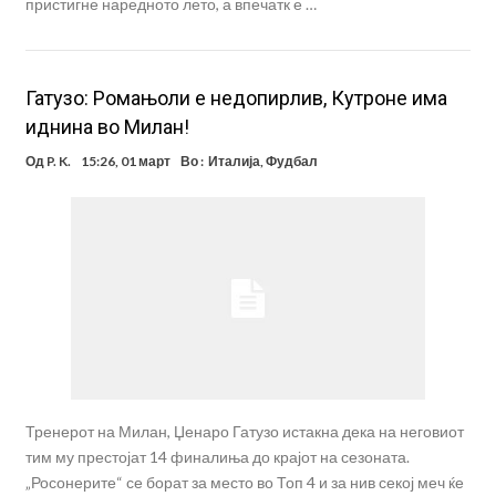
пристигне наредното лето, а впечатк е …
Гатузо: Ромањоли е недопирлив, Кутроне има
иднина во Милан!
Од
P. K.
15:26, 01 март
Во :
Италија
,
Фудбал
Тренерот на Милан, Џенаро Гатузо истакна дека на неговиот
тим му престојат 14 финалиња до крајот на сезоната.
„Росонерите“ се борат за место во Топ 4 и за нив секој меч ќе