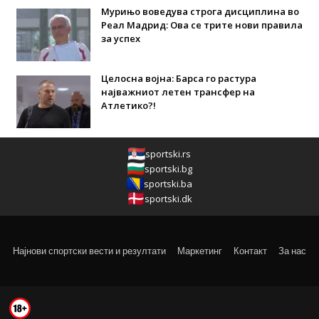
Мурињо воведува строга дисциплина во
Реал Мадрид: Ова се трите нови правила
за успех
Целосна војна: Барса го растура
најважниот летен трансфер на
Атлетико?!
sportski.rs
sportski.bg
sportski.ba
sportski.dk
Најнови спортски вести и резултати
Маркетинг
Контакт
За нас