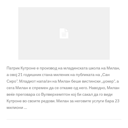
Патрик Кутроне е производ на младинската школа на Милан,
а овој 21 годишник стана миленик на публиката на „Сан
Сиро“. Младиот напаѓач на Милан беше вистински „џокер“, а
сега Милан е спремен да се откаже од него. Наводно, Милан
веќе преговара со Вулверхемптон кој би сакал да го види
Кутроне во своите редови. Милан за неговите услуги бара 23
милиони …