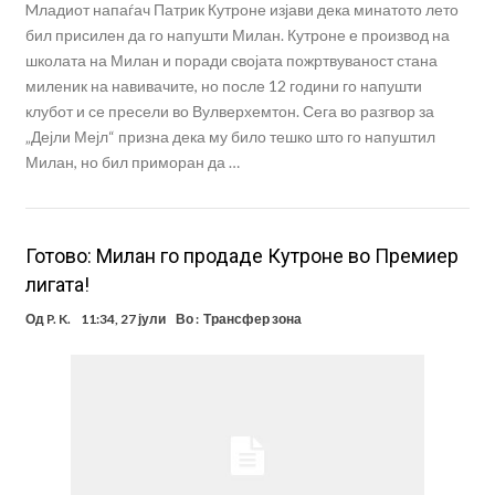
Mладиот напаѓач Патрик Кутроне изјави дека минатото лето
бил присилен да го напушти Милан. Кутроне е производ на
школата на Милан и поради својата пожртвуваност стана
миленик на навивачите, но после 12 години го напушти
клубот и се пресели во Вулверхемтон. Сега во разгвор за
„Дејли Мејл“ призна дека му било тешко што го напуштил
Милан, но бил приморан да …
Готово: Милан го продаде Кутроне во Премиер
лигата!
Од
P. K.
11:34, 27 јули
Во :
Трансфер зона