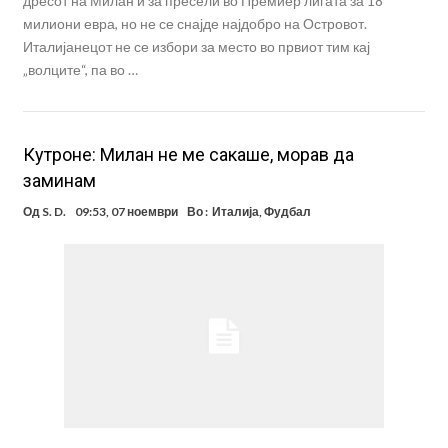
дресот на Милан и за пресели во Премиер лигата за 18
милиони евра, но не се снајде најдобро на Островот.
Италијанецот не се избори за место во првиот тим кај
„волците“, па во …
Кутроне: Милан не ме сакаше, морав да
заминам
Од
S. D.
09:53, 07 ноември
Во :
Италија
,
Фудбал