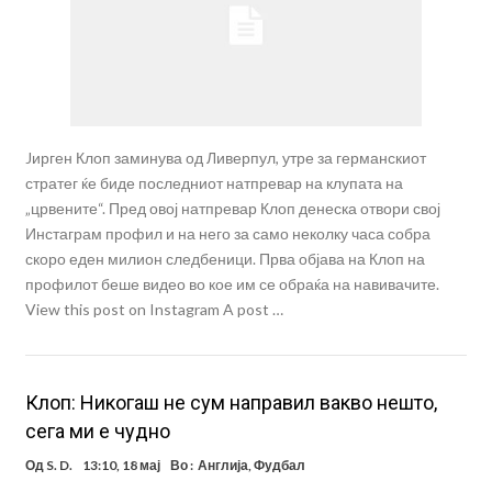
Jирген Клоп заминува од Ливерпул, утре за германскиот
стратег ќе биде последниот натпревар на клупата на
„црвените“. Пред овој натпревар Клоп денеска отвори свој
Инстаграм профил и на него за само неколку часа собра
скоро еден милион следбеници. Прва објава на Клоп на
профилот беше видео во кое им се обраќа на навивачите.
View this post on Instagram A post …
Клоп: Никогаш не сум направил вакво нешто,
сега ми е чудно
Од
S. D.
13:10, 18 мај
Во :
Англија
,
Фудбал