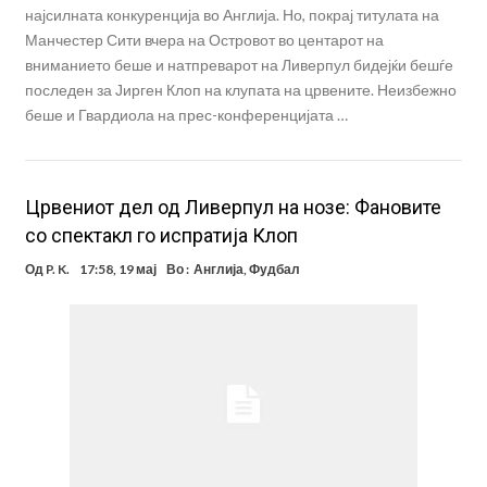
најсилната конкуренција во Англија. Но, покрај титулата на
Манчестер Сити вчера на Островот во центарот на
вниманието беше и натпреварот на Ливерпул бидејќи бешѓе
последен за Јирген Клоп на клупата на црвените. Неизбежно
беше и Гвардиола на прес-конференцијата …
Црвениот дел од Ливерпул на нозе: Фановите
со спектакл го испратија Клоп
Од
P. K.
17:58, 19 мај
Во :
Англија
,
Фудбал