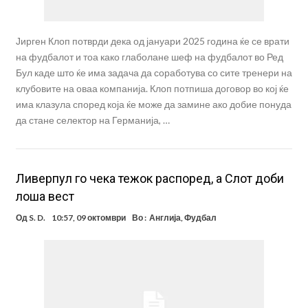
Јирген Клоп потврди дека од јануари 2025 година ќе се врати
на фудбалот и тоа како глаболане шеф на фудбалот во Ред
Бул каде што ќе има задача да соработува со сите тренери на
клубовите на оваа компанија. Клоп потпиша договор во кој ќе
има клазула според која ќе може да замине ако добие понуда
да стане селектор на Германија, …
Ливерпул го чека тежок распоред, а Слот доби
лоша вест
Од
S. D.
10:57, 09 октомври
Во :
Англија
,
Фудбал