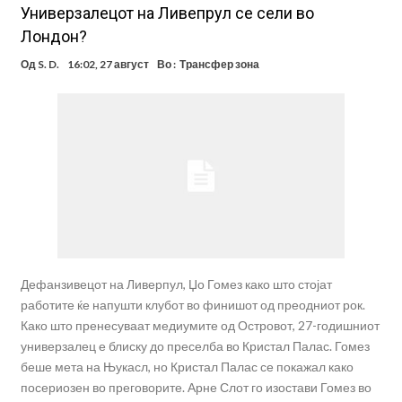
Универзалецот на Ливепрул се сели во
Лондон?
Од
S. D.
16:02, 27 август
Во :
Трансфер зона
Дефанзивецот на Ливерпул, Џо Гомез како што стојат
работите ќе напушти клубот во финишот од преодниот рок.
Како што пренесуваат медиумите од Островот, 27-годишниот
универзалец е блиску до преселба во Кристал Палас. Гомез
беше мета на Њукасл, но Кристал Палас се покажал како
посериозен во преговорите. Арне Слот го изостави Гомез во