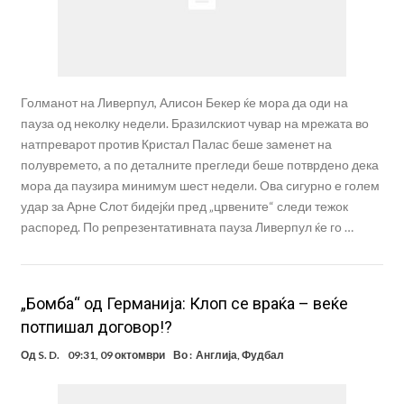
Голманот на Ливерпул, Алисон Бекер ќе мора да оди на
пауза од неколку недели. Бразилскиот чувар на мрежата во
натпреварот против Кристал Палас беше заменет на
полувремето, а по деталните прегледи беше потврдено дека
мора да паузира минимум шест недели. Ова сигурно е голем
удар за Арне Слот бидејќи пред „црвените“ следи тежок
распоред. По репрезентативната пауза Ливерпул ќе го …
„Бомба“ од Германија: Клоп се враќа – веќе
потпишал договор!?
Од
S. D.
09:31, 09 октомври
Во :
Англија
,
Фудбал