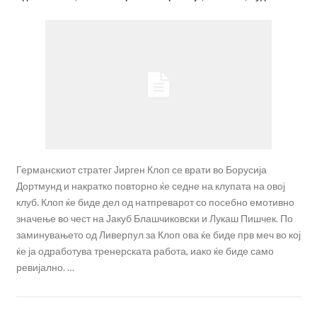
Германскиот стратег Јирген Клоп се врати во Борусија
Дортмунд и накратко повторно ќе седне на клупата на овој
клуб. Клоп ќе биде дел од натпреварот со посебно емотивно
значење во чест на Јакуб Блашчиковски и Лукаш Пишчек. По
заминувањето од Ливерпул за Клоп ова ќе биде прв меч во кој
ќе ја одработува тренерската работа, иако ќе биде само
ревијално. …