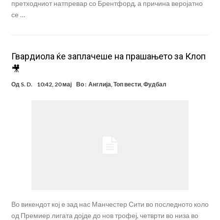
претходниот натпревар со Брентфорд, а причина веројатно
се …
Гвардиола ќе заплачеше на прашањето за Клоп
🎥
Од
S. D.
10:42, 20 мај
Во :
Англија
,
Топ вести
,
Фудбал
Во викендот кој е зад нас Манчестер Сити во последното коло
од Премиер лигата дојде до нов трофеј, четврти во низа во