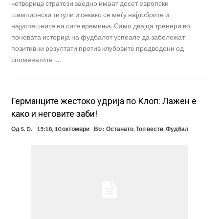
четворицa стратези заедно имаат десет европски
шампионски титули и секако се меѓу најдобрите и
најуспешните на сите времиња. Само двајца тренери во
поновата историја на фудбалот успеале да забележат
позитивни резултати против клубовите предводени од
споменатите …
Германците жестоко удрија по Клоп: Лажен е
како и неговите заби!
Од
S. D.
15:18, 10 октомври
Во :
Останато
,
Топ вести
,
Фудбал