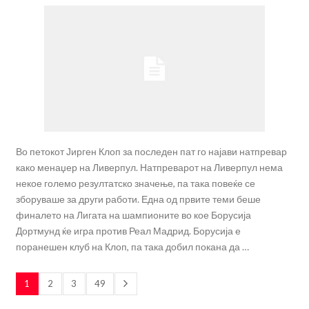
Во петокот Јирген Клоп за последен пат го најави натпревар
како менаџер на Ливерпул. Натпреварот на Ливерпул нема
некое големо резултатско значење, па така повеќе се
зборуваше за други работи. Една од првите теми беше
финалето на Лигата на шампионите во кое Борусија
Дортмунд ќе игра против Реал Мадрид. Борусија е
поранешен клуб на Клоп, па така добил покана да …
1
2
3
49