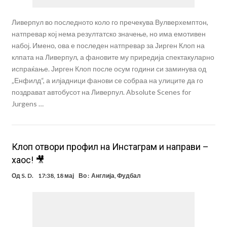
Ливерпул во последното коло го пречекува Вулверхемптон,
натпревар кој нема резултатско значење, но има емотивен
набој. Имено, ова е последен натпревар за Јирген Клоп на
клпата на Ливерпул, а фановите му приредија спектакуларно
испраќање. Јирген Клоп после осум години си заминува од
„Енфилд“, а илјадници фанови се собраа на улиците да го
поздрават автобусот на Ливерпул. Absolute Scenes for
Jurgens …
Клоп отвори профил на Инстаграм и направи –
хаос! 🎥
Од
S. D.
17:38, 18 мај
Во :
Англија
,
Фудбал