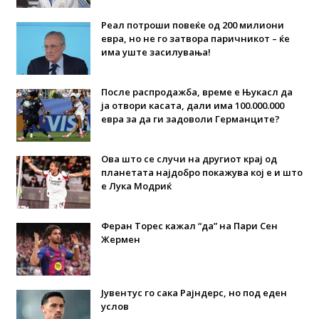
Реал потроши повеќе од 200 милиони
евра, но не го затвора паричникот – ќе
има уште засилувања!
После распродажба, време е Њукасл да
ја отвори касата, дали има 100.000.000
евра за да ги задоволи Германците?
Ова што се случи на другиот крај од
планетата најдобро покажува кој е и што
е Лука Модриќ
Феран Торес кажал “да” на Пари Сен
Жермен
Јувентус го сака Рајндерс, но под еден
услов