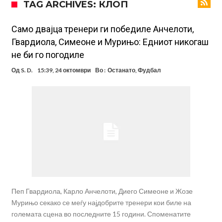
TAG ARCHIVES: КЛОП
Инфантино го возвраќа ударот, кој сè досега го поддржал?
„Влегувам на стадионот за да го разнесам Меси со четири бомби“
Само двајца тренери ги победиле Анчелоти,
Гвардиола, Симеоне и Мурињо: Едниот никогаш
Реал потроши повеќе од 200 милиони евра, но не го затвора
не би го погодиле
паричникот – ќе има уште засилувања!
После распродажба, време е Њукасл да ја отвори касата, дали
Од
S. D.
15:39, 24 октомври
Во :
Останато
,
Фудбал
има 100.000.000 евра за да ги задоволи Германците?
Ова што се случи на другиот крај од планетата најдобро покажува
кој е и што е Лука Модриќ
Феран Торес кажал “да” на Пари Сен Жермен
Јувентус го сака Рајндерс, но под еден услов
Пеп Гвардиола, Карло Анчелоти, Диего Симеоне и Жозе
Мурињо секако се меѓу најдобрите тренери кои биле на
големата сцена во последните 15 години. Споменатите