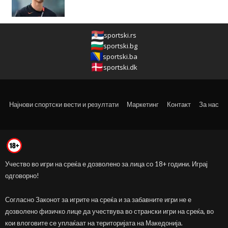
sportski.rs
sportski.bg
sportski.ba
sportski.dk
Најнови спортски вести и резултати
Маркетинг
Контакт
За нас
Учество во игри на среќа е дозволено за лица со 18+ години. Играј
одговорно!
Согласно Законот за игрите на среќа и за забавните игри не е
дозволено физичко лице да учествува во странски игри на среќа, во
кои влоговите се уплаќаат на територијата на Македонија.