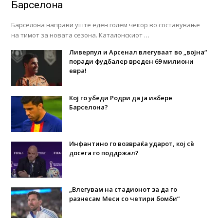
Барселона
Барселона направи уште еден голем чекор во составување
на тимот за новата сезона. Каталонскиот …
Ливерпул и Арсенал влегуваат во „војна“
поради фудбалер вреден 69 милиони
евра!
Кој го убеди Родри да ја избере
Барселона?
Инфантино го возвраќа ударот, кој сè
досега го поддржал?
„Влегувам на стадионот за да го
разнесам Меси со четири бомби“