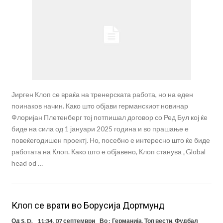
Јирген Клоп се враќа на тренерската работа, но на еден
поинаков начин. Како што објави германскиот новинар
Флоријан Плетенберг тој потпишал договор со Ред Бул кој ќе
биде на сила од 1 јануари 2025 година и во прашање е
повеќегодишен проектј. Но, посебно е интересно што ќе биде
работата на Клоп. Како што е објавено, Клоп станува „Global
head od …
Клоп се врати во Борусија Дортмунд
Од
S. D.
11:34, 07 септември
Во :
Германија
,
Топ вести
,
Фудбал