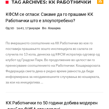
TAG ARCHIVES: КК РАБОТНИЧКИ
посилен од кога било
Ханси Флик не жали долго за Араухо, туку брзо најде замена во
англиската Премиер лига
Играч на Барселона бесен го напушти тренингот по
КФСМ се огласи: Сакаме да го прашаме КК
Работнички што е злоупотребено?
срцепарателните зборови на Флик
Кам-бек на терен за Мудрик по над 600 дена, но веднаш
Од
SD
16:41, 17 јануари
Во :
Кошарка
заМИнува на позајмица!?
Џејк Пол започнува голем напад на УФЦ
Прекините за хидрација станаа бизнис: ФИФА не планира да ги
По вчерашното соопштение на КК Работнички во кое го
укине
Француски судија обвинет за семејно насилство – му се заканува
поставија прашањето зошто инспекцијата во салата се
случила по 13 кола, денеска од КФСМ испратија одговор од
18 месеци затвор
Ова никогаш не му се случило на Новак: Синер и Алкараз се
клубот од Градски Парк. Во продолжение во целост ви го
повлекуваат, а Зверев веднаш се „распадна“
Реал Мадрид донесе одлука: Eндрик заминува во Премиер
пренесуваме соопштението на Работнички: Кошаркарската
Федерација смета дека е редно време јавноста да биде
лигата!
информирана за неодамнешните случувања во кошарката,
за кои на иницијатива …
КК Работнички по 50 години добива модерен