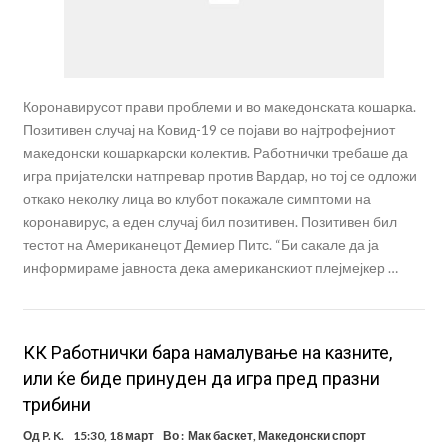
Коронавирусот прави проблеми и во македонската кошарка.
Позитивен случај на Ковид-19 се појави во најтрофејниот
македонски кошаркарски колектив. Работнички требаше да
игра пријателски натпревар против Вардар, но тој се одложи
откако неколку лица во клубот покажале симптоми на
коронавирус, а еден случај бил позитивен. Позитивен бил
тестот на Американецот Демиер Питс. “Би сакале да ја
информираме јавноста дека американскиот плејмејкер …
КК Работнички бара намалување на казните,
или ќе биде принуден да игра пред празни
трибини
Од
P. K.
15:30, 18 март
Во :
Мак баскет
,
Македонски спорт