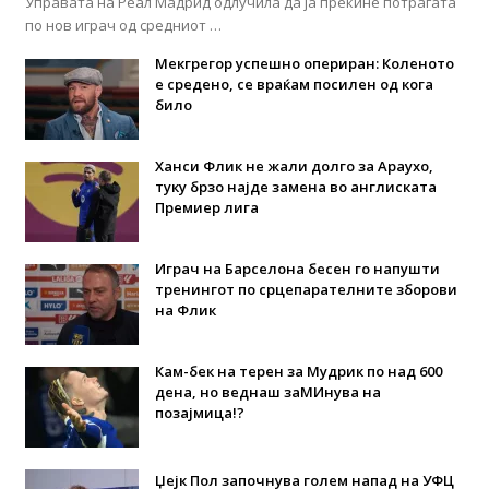
Управата на Реал Мадрид одлучила да ја прекине потрагата
по нов играч од средниот …
Мекгрегор успешно опериран: Коленото
е средено, се враќам посилен од кога
било
Ханси Флик не жали долго за Араухо,
туку брзо најде замена во англиската
Премиер лига
Играч на Барселона бесен го напушти
тренингот по срцепарателните зборови
на Флик
Кам-бек на терен за Мудрик по над 600
дена, но веднаш заМИнува на
позајмица!?
Џејк Пол започнува голем напад на УФЦ