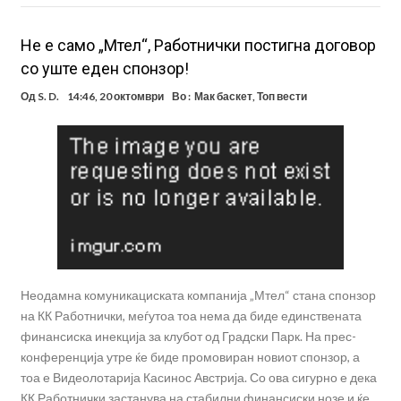
Не е само „Мтел“, Работнички постигна договор
со уште еден спонзор!
Од
S. D.
14:46, 20 октомври
Во :
Мак баскет
,
Топ вести
Неодамна комуникациската компанија „Мтел“ стана спонзор
на КК Работнички, меѓутоа тоа нема да биде единствената
финансиска инекција за клубот од Градски Парк. На прес-
конференција утре ќе биде промовиран новиот спонзор, а
тоа е Видеолотарија Касинос Австрија. Со ова сигурно е дека
КК Работнички застанува на стабилни финансиски нозе и ќе