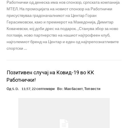
Работнички од денеска има нов спонзор, српската компанија
МТЕЛ. На промоцијата на новиот спонзор на Работнички
присуствуваа градоначалникот на Центар Горан
Герасимовски, како и премиерот на Македонија, Димитар
Ковачевски, кој доби дрес на подарок. „Станува збор за ново
поглавје, ново партнерство на нашиот најтрофеен клуб,
најголемиот бренд на Центар и еден од најпрепознатливите
спортски …
Позитивен случај на Ковид-19 во КК
Работнички!
Од
S. D.
11:57, 22 септември
Во :
Мак баскет
,
Топ вести