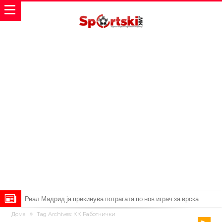
Реал Мадрид ја прекинува потрагата по нов играч за врска
Дома
Tag Archives: КК Работнички
Мекгрегор успешно опериран: Коленото е средено, се враќам