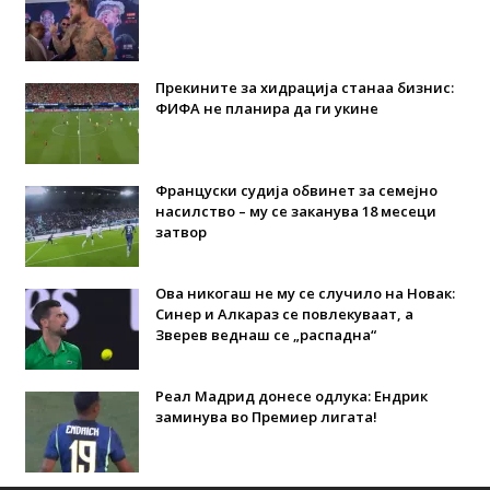
Прекините за хидрација станаа бизнис:
ФИФА не планира да ги укине
Француски судија обвинет за семејно
насилство – му се заканува 18 месеци
затвор
Ова никогаш не му се случило на Новак:
Синер и Алкараз се повлекуваат, а
Зверев веднаш се „распадна“
Реал Мадрид донесе одлука: Eндрик
заминува во Премиер лигата!