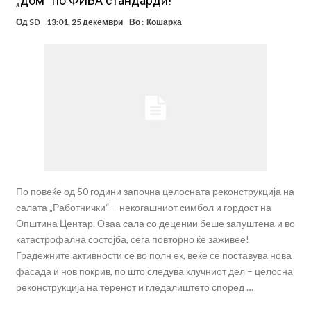
„дом“ по ФИБА стандарди!
Од
SD
13:01, 25 декември
Во :
Кошарка
По повеќе од 50 години започна целосната реконструкција на
салата „Работнички“ – некогашниот симбол и гордост на
Општина Центар. Оваа сала со децении беше запуштена и во
катастрофална состојба, сега повторно ќе заживее!
Градежните активности се во полн ек, веќе се поставува нова
фасада и нов покрив, по што следува клучниот дел – целосна
реконструкција на теренот и гледалиштето според …