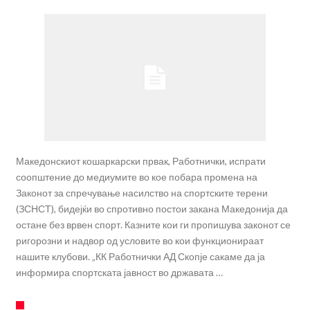
Македонскиот кошаркарски првак, Работнички, испрати
соопштение до медиумите во кое побара промена на
Законот за спречување насилство на спортските терени
(ЗСНСТ), бидејќи во спротивно постои закана Македонија да
остане без врвен спорт. Казните кои ги пропишува законот се
ригорозни и надвор од условите во кои функционираат
нашите клубови. „КК Работнички АД Скопје сакаме да ја
информира спортската јавност во државата …