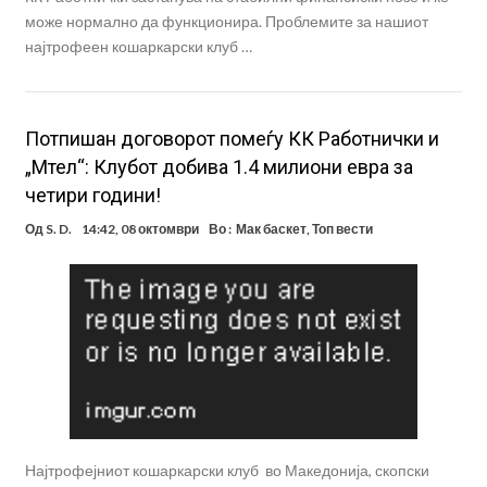
може нормално да функционира. Проблемите за нашиот
најтрофеен кошаркарски клуб …
Потпишан договорот помеѓу КК Работнички и
„Мтел“: Клубот добива 1.4 милиони евра за
четири години!
Од
S. D.
14:42, 08 октомври
Во :
Мак баскет
,
Топ вести
Најтрофејниот кошаркарски клуб во Македонија, скопски