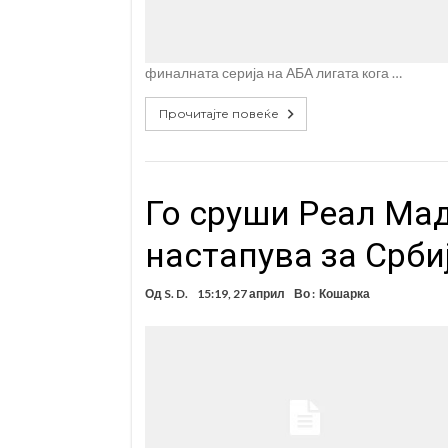
финалната серија на АБА лигата кога …
Прочитајте повеќе
Го сруши Реал Мад
настапува за Србиј
Од
S. D.
15:19, 27 април
Во :
Кошарка