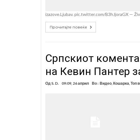
izazove.Ljubav. pic.twitter.com/B3hJjoraGX — Živ
Прочитајте повеќе
Српскиот коментат
на Кевин Пантер з
Од
S. D.
09:09, 26 април
Во :
Видео
,
Кошарка
,
Топ 