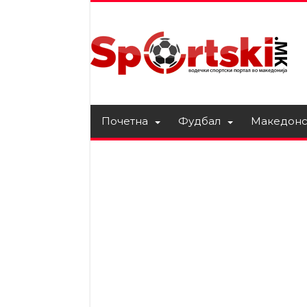
Почетна
Фудбал
Македонс