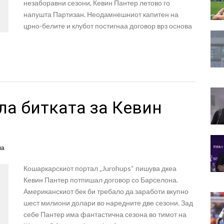
незаборавни сезони, Кевин Пантер летово го
напушта Партизан. Неодамнешниот капитен на
црно-белите и клубот постигнаа договор врз основа
ла битката за Кевин
на
Кошаркарскиот портал „Jurohups“ пишува дкеа
Кевин Пантер потпишал договор со Барселона.
Американскиот бек би требало да заработи вкупно
шест милиони долари во наредните две сезони. Зад
себе Пантер има фантастична сезона во тимот на