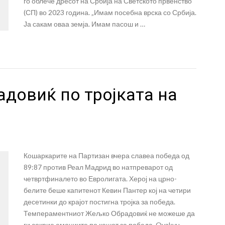
го облече дресот на Србија на Светското првенство
(СП) во 2023 година. „Имам посебна врска со Србија.
Ја сакам оваа земја. Имам пасош и …
адовиќ по тројката на
Кошаркарите на Партизан вчера славеа победа од
89:87 против Реал Мадрид во натпреварот од
четвртфиналето во Евролигата. Херој на црно-
белите беше капитенот Кевин Пантер кој на четири
десетинки до крајот постигна тројка за победа.
Темпераментниот Жељко Обрадовиќ не можеше да
ги сокрие емоциите по кошот за победа. Ovakvu