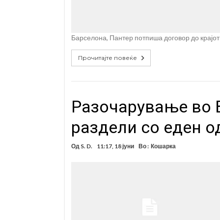
Барселона, Пантер потпиша договор до крајот
Прочитајте повеќе
Разочарување во Б
раздели со еден о
Од
S. D.
11:17, 18 јуни
Во :
Кошарка