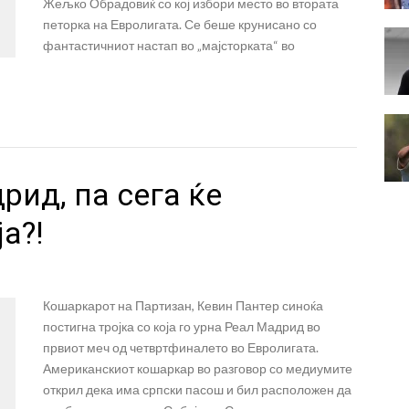
Жељко Обрадовиќ со кој избори место во втората
петорка на Евролигата. Се беше крунисано со
фантастичниот настап во „мајсторката“ во
рид, па сега ќе
а?!
Кошаркарот на Партизан, Кевин Пантер синоќа
постигна тројка со која го урна Реал Мадрид во
првиот меч од четвртфиналето во Евролигата.
Американскиот кошаркар во разговор со медиумите
открил дека има српски пасош и бил расположен да