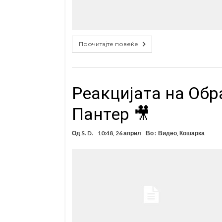
Прочитајте повеќе
Реакцијата на Обр
Пантер 🎥
Од
S. D.
10:48, 26 април
Во :
Видео
,
Кошарка