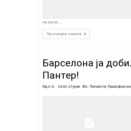
на кој ќе …
Прочитајте повеќе
Барселона ја доби
Пантер!
Од
S. D.
10:03, 27 јуни
Во :
Топ вести
,
Трансфер зо