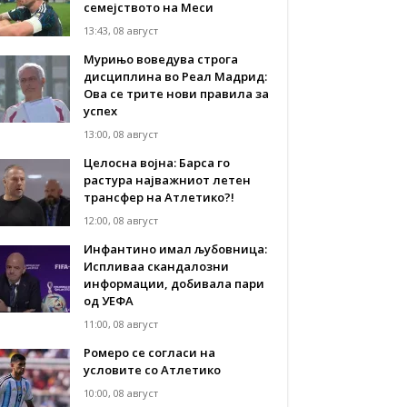
семејството на Меси
13:43, 08 август
Мурињо воведува строга
дисциплина во Реал Мадрид:
Ова се трите нови правила за
успех
13:00, 08 август
Целосна војна: Барса го
растура најважниот летен
трансфер на Атлетико?!
12:00, 08 август
Инфантино имал љубовница:
Испливаа скандалозни
информации, добивала пари
од УЕФА
11:00, 08 август
Ромеро се согласи на
условите со Атлетико
10:00, 08 август