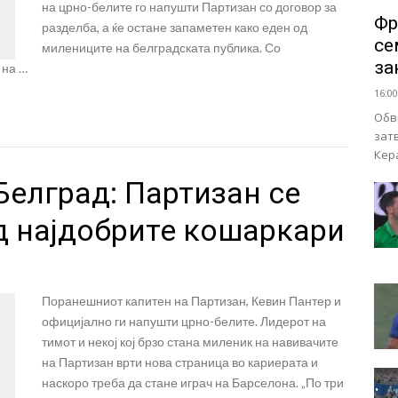
на црно-белите го напушти Партизан со договор за
Фр
разделба, а ќе остане запаметен како еден од
се
милениците на белградската публика. Со
за
 на …
16:00
Обв
зат
Кер
елград: Партизан се
д најдобрите кошаркари
Поранешниот капитен на Партизан, Кевин Пантер и
официјално ги напушти црно-белите. Лидерот на
тимот и некој кој брзо стана миленик на навивачите
на Партизан врти нова страница во кариерата и
наскоро треба да стане играч на Барселона. „По три