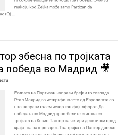
reakciju kod Željka može samo Partizan da
ac (Q) …
ор збесна по тројката
а победа во Мадрид 🎥
вести
Екипата на Партизан направи брејк и го совлада
Реал Мадрид во четвртфиналето од Евролигата со
што направи голем чекор кон фајнлфорот. До
победата во Мадрид црно-белите стигнаа со
тројката на Кевин Пантер на четири десетинки пред
крајот на натпреварот. Таа тројка на Пантер донесе
голема радост и еуфорија и кај коментаторот на