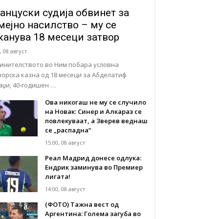
анцуски судија обвинет за
мејно насилство – му се
канува 18 месеци затвор
, 08 август
инителството во Ним побара условна
ворска казна од 18 месеци за Абделатиф
аџи, 40-годишен …
Ова никогаш не му се случило
на Новак: Синер и Алкараз се
повлекуваат, а Зверев веднаш
се „распадна“
15:00, 08 август
Реал Мадрид донесе одлука:
Eндрик заминува во Премиер
лигата!
14:00, 08 август
(ФОТО) Тажна вест од
Аргентина: Голема загуба во