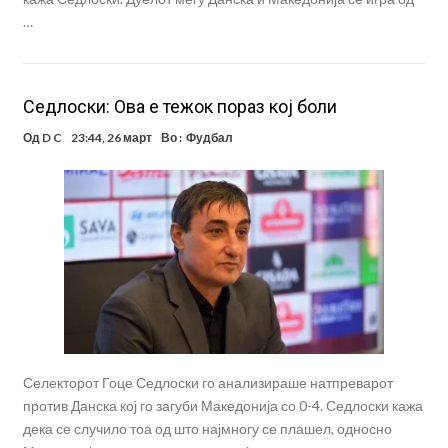
…
Седлоски: Ова е тежок пораз кој боли
Од
D C
23:44, 26 март
Во :
Фудбал
Селекторот Гоце Седлоски го анализираше натпреварот
против Данска кој го загуби Македонија со 0-4. Седлоски кажа
дека се случило тоа од што најмногу се плашел, односно