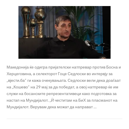
Македонија ќе одигра пријателски натпревар против Босна и
Херцеговина, а селекторот Гоце Седлоски во интервју за
„вјести.ба“ ги кажа очекувањата. Седлоски вели дека доаѓаат
на „Кошево“ на 29 мај за да победат, а овој натпревар ќе им
служи на босанските репрезентативеци како подготовка за
настап на Мундијалот. „Ѝ честитам на БиХ за пласманот на
Мундијалот. Верувам дека можат да направат …