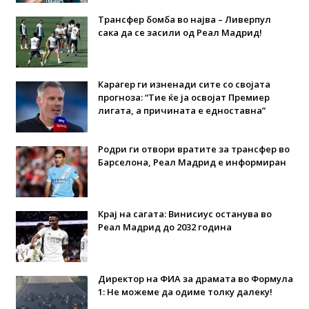
Трансфер бомба во најва – Ливерпул
сака да се засили од Реал Мадрид!
Карагер ги изненади сите со својата
прогноза: “Тие ќе ја освојат Премиер
лигата, а причината е едноставна”
Родри ги отвори вратите за трансфер во
Барселона, Реал Мадрид е информиран
Крај на сагата: Винисиус останува во
Реал Мадрид до 2032 година
Директор на ФИА за драмата во Формула
1: Не можеме да одиме толку далеку!