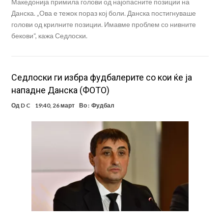
Македонија примила голови од најопасните позиции на
Данска. „Ова е тежок пораз кој боли. Данска постигнуваше
голови од крилните позиции. Имавме проблем со нивните
бекови“, кажа Седлоски.
Седлоски ги избра фудбалерите со кои ќе ја
нападне Данска (ФОТО)
Од
D C
19:40, 26 март
Во :
Фудбал