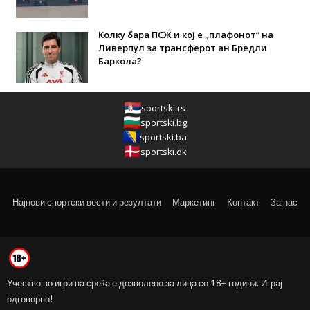
Колку бара ПСЖ и кој е „плафонот“ на
Ливерпул за трансферот ан Бредли
Баркола?
sportski.rs
sportski.bg
sportski.ba
sportski.dk
Најнови спортски вести и резултати
Маркетинг
Контакт
За нас
Учество во игри на среќа е дозволено за лица со 18+ години. Играј
одговорно!