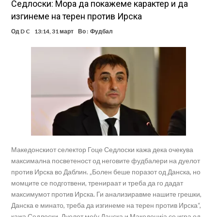
Седлоски: Мора да покажеме карактер и да
изгинеме на терен против Ирска
Од
D C
13:14, 31 март
Во :
Фудбал
Македонскиот селектор Гоце Седлоски кажа дека очекува
максимална посветеност од неговите фудбалери на дуелот
против Ирска во Даблин. „Болен беше поразот од Данска, но
момците се подготвени, тренираат и треба да го дадат
максимумот против Ирска. Ги анализиравме нашите грешки,
Данска е минато, треба да изгинеме на терен против Ирска“,
кажа Седлоски. Дуелот меѓу Данска и Македонија се игра од