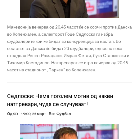
Македонија вечерва од 20.45 часот ќе се соочи против Данска
во Копенхаген, а селекторот Гоце Седлоски ги избра
фудбалерите кои ќе бидат во конкуренција за настап. Во
составот за Данска ќе бидат 23 фудбалери, односно веќе
отпаднаа Решат Рамадани, Имран Фетаи, Лука Станковски и
Тихомир Костадинов. Натпреварот се игра вечерва од 20.45
часот на стадионот „Паркен“ во Копенхаген.
Седлоски: Нема поголем мотив од вакви
натпревари, чуда се случуваат!
Од
SD
19:00, 25 март
Во :
Фудбал