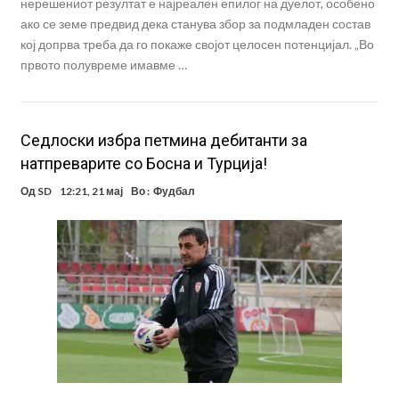
нерешениот резултат е најреален епилог на дуелот, особено
ако се земе предвид дека станува збор за подмладен состав
кој допрва треба да го покаже својот целосен потенцијал. „Во
првото полувреме имавме …
Седлоски избра петмина дебитанти за
натпреварите со Босна и Турција!
Од
SD
12:21, 21 мај
Во :
Фудбал