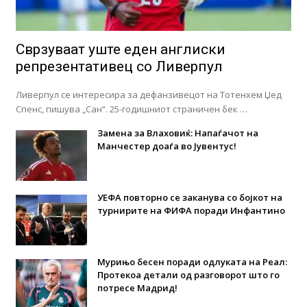
Сврзуваат уште еден англиски
репрезентативец со Ливерпул
Ливерпул се интересира за дефанзивецот на Тотенхем Џед
Спенс, пишува „Сан“. 25-годишниот страничен бек …
Замена за Влаховиќ: Напаѓачот на
Манчестер доаѓа во Јувентус!
УЕФА повторно се заканува со бојкот на
турнирите на ФИФА поради Инфантино
Мурињо бесен поради одлуката на Реал:
Протекоа детали од разговорот што го
потресе Мадрид!