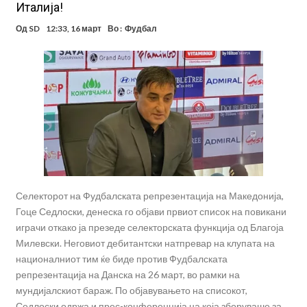
Италија!
Од
SD
12:33, 16 март
Во :
Фудбал
Селекторот на Фудбалската репрезентација на Македонија,
Гоце Седлоски, денеска го објави првиот список на повикани
играчи откако ја презеде селекторската функција од Благоја
Милевски. Неговиот дебитантски натпревар на клупата на
националниот тим ќе биде против Фудбалската
репрезентација на Данска на 26 март, во рамки на
мундијалскиот бараж. По објавувањето на списокот,
Седлоски одржа и прес-конференција на која зборуваше за