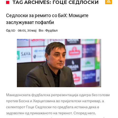
TAG ARCHIVES: ГОЦЕ СЕДЛОСКИ
поради Инфантино
Мурињо бесен поради одлуката на Реал: Протекоа детали од
разговорот што го потресе Мадрид!
Трансфер бомба во најва – Ливерпул сака да се засили од Реал
Седлоски за ремито со БиХ: Момците
заслужуваат пофалби
Мадрид!
Карагер ги изненади сите со својата прогноза: “Тие ќе ја освојат
Од
SD
08:01, 30 мај
Во :
Фудбал
Премиер лигата, а причината е едноставна”
Родри ги отвори вратите за трансфер во Барселона, Реал Мадрид
е информиран
Крај на сагата: Винисиус останува во Реал Мадрид до 2032
година
Директор на ФИА за драмата во Формула 1: Не можеме да одиме
толку далеку!
Колку бара ПСЖ и кој е „плафонот“ на Ливерпул за трансферот
ан Бредли Баркола?
Македонската фудбалска репрезентација одигра без голови
против Босна и Херцеговина во пријателски натпревар, а
селекторот Гоце Седлоски по средбата истакна дека е
задоволен од прикажаното на теренот. Според него,