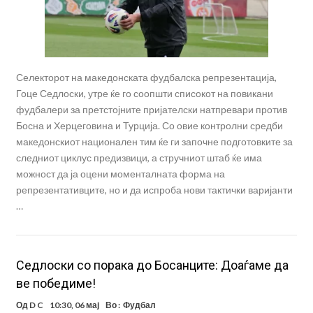
Селекторот на македонската фудбалска репрезентација,
Гоце Седлоски, утре ќе го соопшти списокот на повикани
фудбалери за претстојните пријателски натпревари против
Босна и Херцеговина и Турција. Со овие контролни средби
македонскиот национален тим ќе ги започне подготовките за
следниот циклус предизвици, а стручниот штаб ќе има
можност да ја оцени моменталната форма на
репрезентативците, но и да испроба нови тактички варијанти
…
Седлоски со порака до Босанците: Доаѓаме да
ве победиме!
Од
D C
10:30, 06 мај
Во :
Фудбал