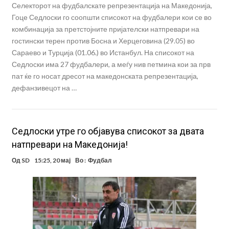
Селекторот на фудбалскате репрезентација на Македонија,
Гоце Седлоски го соопшти списокот на фудбалери кои се во
комбинација за претстојните пријателски натпревари на
гостински терен против Босна и Херцеговина (29.05) во
Сараево и Турција (01.06.) во Истанбул. На списокот на
Седлоски има 27 фудбалери, а меѓу нив петмина кои за прв
пат ќе го носат дресот на македонската репрезентација,
дефанзивецот на …
Седлоски утре го објавува списокот за двата
натпревари на Македонија!
Од
SD
15:25, 20 мај
Во :
Фудбал