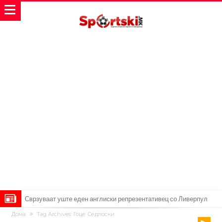
Замена за Влаховиќ: Напаѓачот на Манчестер доаѓа во Јувентус!
Дома
Tag Archives: Гоце Седлоски
УЕФА повторно се заканува со бојкот на турнирите на ФИФА