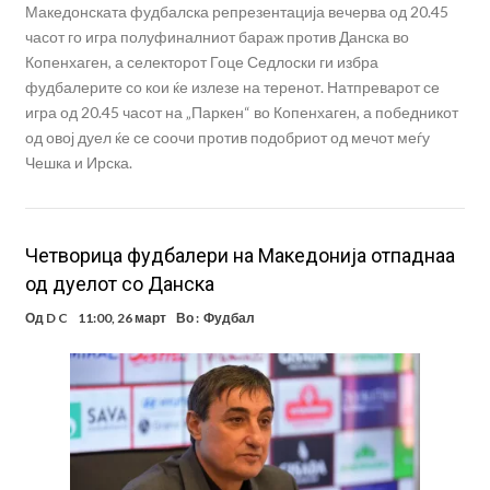
Македонската фудбалска репрезентација вечерва од 20.45
часот го игра полуфиналниот бараж против Данска во
Копенхаген, а селекторот Гоце Седлоски ги избра
фудбалерите со кои ќе излезе на теренот. Натпреварот се
игра од 20.45 часот на „Паркен“ во Копенхаген, а победникот
од овој дуел ќе се соочи против подобриот од мечот меѓу
Чешка и Ирска.
Четворица фудбалери на Македонија отпаднаа
од дуелот со Данска
Од
D C
11:00, 26 март
Во :
Фудбал