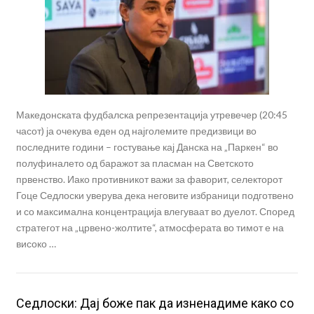
Македонската фудбалска репрезентација утревечер (20:45
часот) ја очекува еден од најголемите предизвици во
последните години – гостување кај Данска на „Паркен“ во
полуфиналето од баражот за пласман на Светското
првенство. Иако противникот важи за фаворит, селекторот
Гоце Седлоски уверува дека неговите избраници подготвено
и со максимална концентрација влегуваат во дуелот. Според
стратегот на „црвено-жолтите“, атмосферата во тимот е на
високо …
Седлоски: Дај боже пак да изненадиме како со