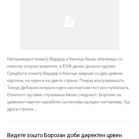
Натпреварот помеѓу Вардар и Киелце беше обележан со
неколку спорни моменти, а ЕХФ денес донесе одлуки.
Средбата помеѓу Вардар и Киелце заврши со два црвени
картони, по еден и на двете страни. Покрај исклучувањата
Тимур Дибиров испрати еден неспортски гест кон публиката.
Епилогот од овие случувања беше следниот: Борозан за
црвениот картон заработи суспензија од еден натпревар. Од
друга страна …
Видете зошто Борозан доби директен црвен