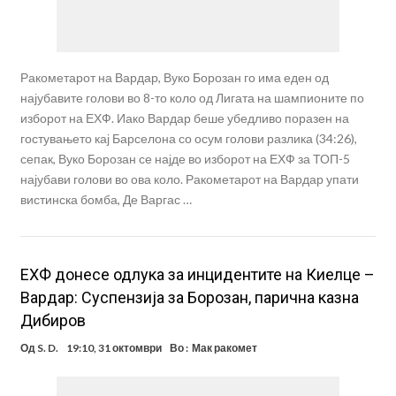
Ракометарот на Вардар, Вуко Борозан го има еден од
најубавите голови во 8-то коло од Лигата на шампионите по
изборот на ЕХФ. Иако Вардар беше убедливо поразен на
гостувањето кај Барселона со осум голови разлика (34:26),
сепак, Вуко Борозан се најде во изборот на ЕХФ за ТОП-5
најубави голови во ова коло. Ракометарот на Вардар упати
вистинска бомба, Де Варгас …
ЕХФ донесе одлука за инцидентите на Киелце –
Вардар: Суспензија за Борозан, парична казна
Дибиров
Од
S. D.
19:10, 31 октомври
Во :
Мак ракомет