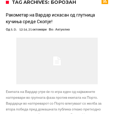
TAG ARCHIVES: БОРОЗАН
Зборовите одекнаа низ Шпанија
Одењето на Араухо го натера Флик на итен потег, дури и управата
на клубот е изненадена
Барселона и Сити без договор за трансфер на Родри
Ракометар на Вардар искасан од глутница
кучиња среде Скопје!
Никој не разбира зошто: Мурињо брутално го понижи
Од
S. D.
12:16, 21 октомври
Во :
Актуелно
Ференцварош по натпреварот
Арсенал и Манчестер Јунајтед сакаат напаѓач од Интер: Цената е
85 милиони евра
Манчестер Сити за 100 милиони евра ја носи сензацијата од СП
Се подготвува фудбалска предавство какво што не е видено од
2010 година?
Тикет на денот (недела, 09.08.2026)
Екипата на Вардар утре ќе го игра еден од најважните
натпревари во групната фаза против екипата на Порто.
Вардарци во натпреварот со Порто влегуваат со желба за
втора победа пред домашната публика откако претходно