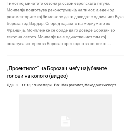
Тимот кој минатата сезона ја освои европската титула,
Монпелје подготвува реконструкција на тимот, а еден од
ракоментарите кој би можеле да го доведат е одличниот Вуко
Борозан од Вардар. Според најавите на медиумите во
Франција, Монплеје ќе се обиде да го доведе Боразан во
текот на летото. Монпелје не е единствениот тим кој
покажува интерес за Борозан претходно за неговиот …
„Проектилот“ на Борозан меѓу најубавите
голови на колото (видео)
Од
P. K.
11:13, 19 ноември
Во :
Мак ракомет
,
Македонски спорт