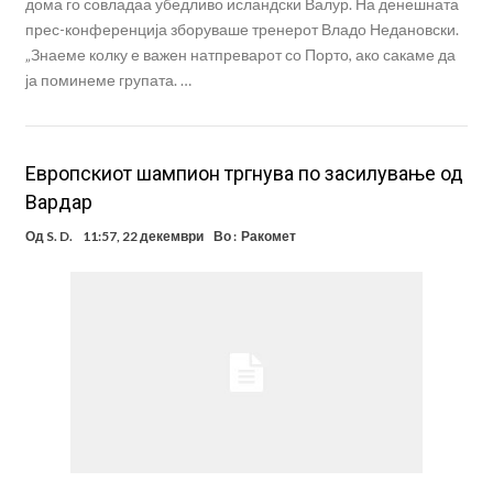
дома го совладаа убедливо исландски Валур. На денешната
прес-конференција зборуваше тренерот Владо Недановски.
„Знаеме колку е важен натпреварот со Порто, ако сакаме да
ја поминеме групата. …
Европскиот шампион тргнува по засилување од
Вардар
Од
S. D.
11:57, 22 декември
Во :
Ракомет