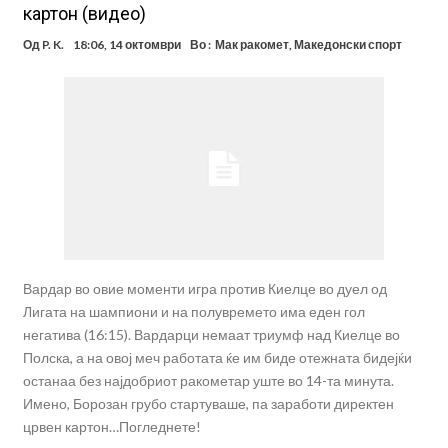
картон (видео)
Од
P. K.
18:06, 14 октомври
Во :
Мак ракомет
,
Македонски спорт
Вардар во овие моменти игра против Киелце во дуел од
Лигата на шампиони и на полувремето има еден гол
негатива (16:15). Вардарци немаат триумф над Киелце во
Полска, а на овој меч работата ќе им биде отежната бидејќи
останаа без најдобриот ракометар уште во 14-та минута.
Имено, Борозан грубо стартуваше, па заработи директен
црвен картон…Погледнете!