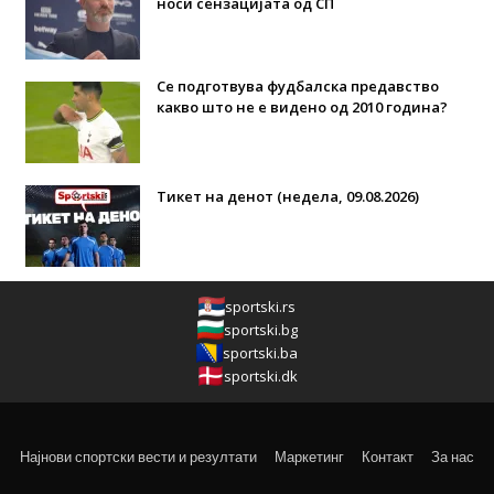
носи сензацијата од СП
Се подготвува фудбалска предавство
какво што не е видено од 2010 година?
Тикет на денот (недела, 09.08.2026)
sportski.rs
sportski.bg
sportski.ba
sportski.dk
Најнови спортски вести и резултати
Маркетинг
Контакт
За нас