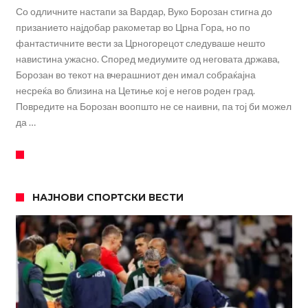
Со одличните настапи за Вардар, Вуко Борозан стигна до
призанието најдобар ракометар во Црна Гора, но по
фантастичните вести за Црногорецот следуваше нешто
навистина ужасно. Според медиумите од неговата држава,
Борозан во текот на вчерашниот ден имал собраќајна
несреќа во близина на Цетиње кој е негов роден град.
Повредите на Борозан воопшто не се наивни, па тој би можел
да …
НАЈНОВИ СПОРТСКИ ВЕСТИ