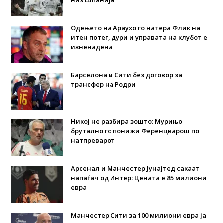
Одењето на Араухо го натера Флик на
итен потег, дури и управата на клубот е
изненадена
Барселона и Сити без договор за
трансфер на Родри
Никој не разбира зошто: Мурињо
брутално го понижи Ференцварош по
натпреварот
Арсенал и Манчестер Јунајтед сакаат
напаѓач од Интер: Цената е 85 милиони
евра
Манчестер Сити за 100 милиони евра ја