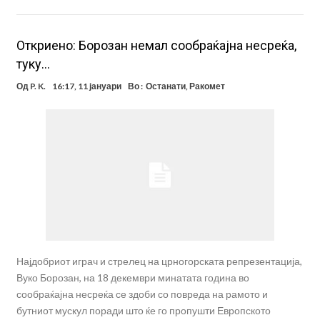
Откриено: Борозан немал сообраќајна несреќа,
туку…
Од
P. K.
16:17, 11 јануари
Во :
Останати
,
Ракомет
Најдобриот играч и стрелец на црногорската репрезентација,
Вуко Борозан, на 18 декември минатата година во
сообраќајна несреќа се здоби со повреда на рамото и
бутниот мускул поради што ќе го пропушти Европското