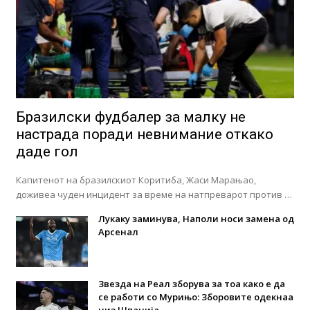
Бразилски фудбалер за малку не
настрада поради невнимание откако
даде гол
Капитенот на бразилскиот Коритиба, Жаси Марањао,
доживеа чуден инцидент за време на натпреварот против …
Лукаку заминува, Наполи носи замена од
Арсенал
Звезда на Реал зборува за тоа како е да
се работи со Мурињо: Зборовите одекнаа
низ Шпанија