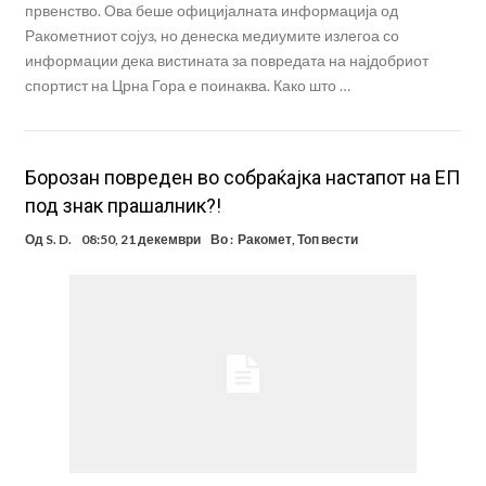
првенство. Ова беше официјалната информација од
Ракометниот сојуз, но денеска медиумите излегоа со
информации дека вистината за повредата на најдобриот
спортист на Црна Гора е поинаква. Како што …
Борозан повреден во собраќајка настапот на ЕП
под знак прашалник?!
Од
S. D.
08:50, 21 декември
Во :
Ракомет
,
Топ вести