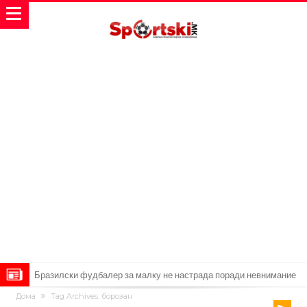
Дома
Tag Archives: борозан
Звезда на Реал зборува за тоа како е да се работи со Мурињо: