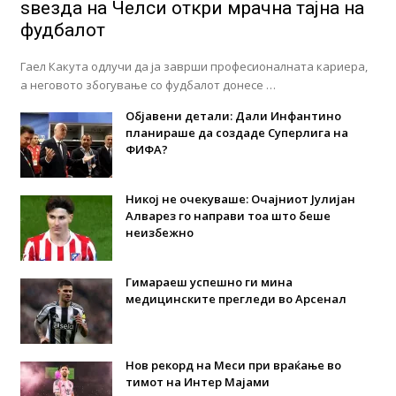
ѕвезда на Челси откри мрачна тајна на
фудбалот
Гаел Какута одлучи да ја заврши професионалната кариера,
а неговото збогување со фудбалот донесе …
Објавени детали: Дали Инфантино
планираше да создаде Суперлига на
ФИФА?
Никој не очекуваше: Очајниот Јулијан
Алварез го направи тоа што беше
неизбежно
Гимараеш успешно ги мина
медицинските прегледи во Арсенал
Нов рекорд на Меси при враќање во
тимот на Интер Мајами