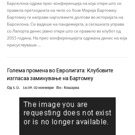
Барселона одржа прес-конференција на која откри што се
правела претходната на чело со Хозе Марија Бартомеу.
Бартомеу ги направи најголемите долгови во историјата на
Барселона. Се вадеше на пандемијата, а сегашната управа
со Лапорта денес јавно откри што се правело во клубот од
2015 година. На прес-конференцијата одржана денес на која
присуствуваше …
Голема промена во Евролигата: Клубовите
изгласаа заминување на Бартомеу
Од
S. D.
16:09, 02 ноември
Во :
Кошарка