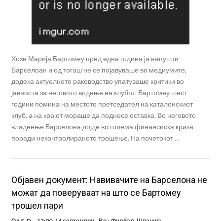
Хозе Марија Бартомеу пред една година ја напушти
Барселоан и од тогаш не се појавуваше во медиумите,
додека актуелното раководство упатуваше критики во
јавноста за неговото водење на клубот. Бартомеу шест
години помина на местото претседател на каталонскиот
клуб, а на крајот мораше да поднесе оставка. Во неговото
владеење Барселона дојде во голема финансиска криза
поради неконтролираното трошење. На почетокот …
Објавен документ: Навивачите на Барселона не
можат да поверуваат на што се Бартомеу
трошел пари
Од
S. D.
13:00, 14 септември
Во :
Фудбал
,
Шпанија