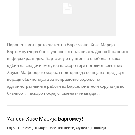
Поранешниот претседател на Барселона, Хозе Марија
Бартомеу вчера беше уапсен од полицијата. Денес Шпанците
информираат дека Бартомеу е пуштен на слобода откако
одбил да сведочи, меѓутоа наскоро тој и неговиот советник
Хауме Маферер ќе мораат повторно да се појават пред суд
поради обвиненијата за неправилно водење на
административните работи во Барселона, но и корупција во
бизнисот. Наскоро покрај споменатите двајца …
Уапсен Хозе Марија Бартомеу!
Од
S. D.
12:21, 01 март
Во :
Топ вести
,
Фудбал
,
Шпанија