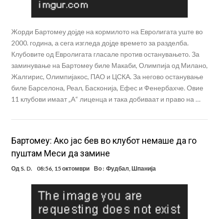
Жорди Бартомеу дојде на кормилото на Евролигата уште во
2000. година, а сега изгледа дојде времето за разделба.
Клубовите од Евролигата гласале против останувањето. За
заминување на Бартомеу биле Макаби, Олимпија од Милано,
Жалгирис, Олимпијакос, ПАО и ЦСКА. За негово останување
биле Барселона, Реал, Басконија, Ефес и Фенербахче. Овие
11 клубови имаат „А“ лиценца и така добиваат и право на …
Бартомеу: Ако јас бев во клубот немаше да го
пуштам Меси да замине
Од
S. D.
08:56, 15 октомври
Во :
Фудбал
,
Шпанија