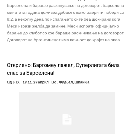
Барселона и бараше раскинување на договорот. Барселона
минатата година доживеа дебакл откако Баерн ги победи со
8:2, а неколку дена по испаѓањето сите беа шокирани кога
Меси изрази желба да замине. Меси испрати официјално
барање до клубот со кое бараше раскинување на договорот.
Договорот на Аргентинецот има важност до крајот на оваа …
Откриено: Бартомеу лажел, Суперлигата била
спас за Барселона!
Од
S. D.
19:11, 29 април
Во :
Фудбал
,
Шпанија