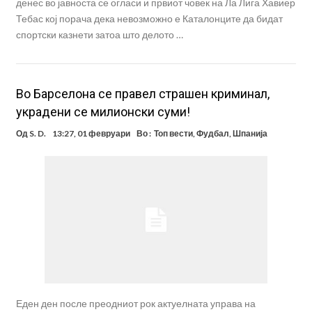
денес во јавноста се огласи и првиот човек на Ла Лига Хавиер
Тебас кој порача дека невозможно е Каталонците да бидат
спортски казнети затоа што делото …
Во Барселона се правел страшен криминал,
украдени се милионски суми!
Од
S. D.
13:27, 01 февруари
Во :
Топ вести
,
Фудбал
,
Шпанија
Еден ден после преодниот рок актуелната управа на