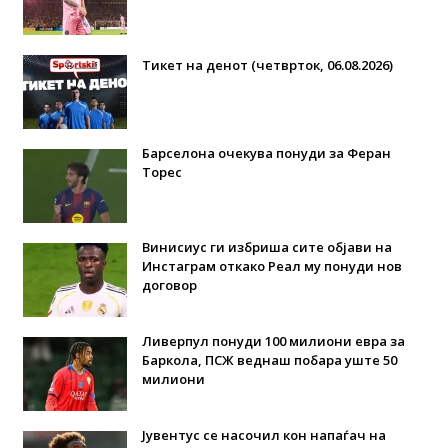
Тикет на денот (четврток, 06.08.2026)
Барселона очекува понуди за Феран
Торес
Винисиус ги избриша сите објави на
Инстаграм откако Реал му понуди нов
договор
Ливерпул понуди 100 милиони евра за
Баркола, ПСЖ веднаш побара уште 50
милиони
Јувентус се насочил кон напаѓач на