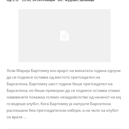
Хозе Марија Бартомеу кон крајот на минатата година одлучи
да си поднесе оставка од местото претседател на
Барселона. Бартомеу шест години беше претседател на
Барселона, но беше приморан да си поднесе оставка откако
навивачите покажаа големо незадоволство од начинот на кој
го водеше клубот. Кога Бартомеу ја напушти Барселона
распишани беа претседателски избори, а на чело на клубот
се врати …