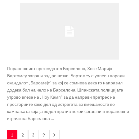
Поранешниот претседател Барселона, Хозе Марија
Бартомеу заврши зад решетки. Бартомеу е уапсен поради
скандалот „Барсагејт“ за кој се сомнева дека го направил
додека бил на чело на Барселона. Шпанската полицијата
утрово влезе на „Ноу Камп“ за да направи претрес на
просториите како дел од истрагата во вмешаноста во
кампањата која ја водел против некои сегашни и поранешни
играчи на Барселона …
1
2
3
9