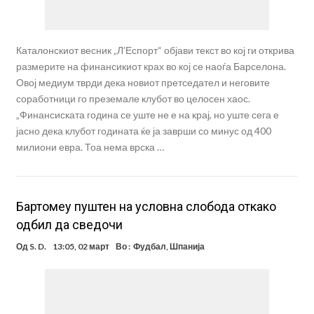
Каталонскиот весник „Л’Еспорт“ објави текст во кој ги открива
размерите на финансикиот крах во кој се наоѓа Барселона.
Овој медиум тврди дека новиот претседател и неговите
соработници го преземале клубот во целосен хаос.
„Финансиската година се уште не е на крај, но уште сега е
јасно дека клубот годината ќе ја заврши со минус од 400
милиони евра. Тоа нема врска …
Бартомеу пуштен на условна слобода откако
одбил да сведочи
Од
S. D.
13:05, 02 март
Во :
Фудбал
,
Шпанија