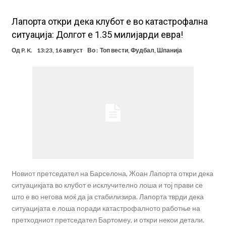
Лапорта откри дека клубот е во катастрофална
ситуација: Долгот е 1.35 милијарди евра!
Од
P. K.
13:23, 16 август
Во :
Топ вести
,
Фудбал
,
Шпанија
Новиот претседател на Барселона, Жоан Лапорта откри дека
ситуацикјата во клубот е исклучително лоша и тој прави се
што е во негова моќ да ја стабилизира. Лапорта тврди дека
ситуацијата е лоша поради катастрофалното работње на
претходниот претседател Бартомеу, и откри некои детали.