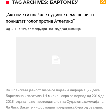
TAG ARCHIVES: БАРТОМЕУ
беше неизбежно
Гимараеш успешно ги мина медицинските прегледи во Арсенал
Нов рекорд на Меси при враќање во тимот на Интер Мајами
„Ако сме ги плаќале судиите немаше ни го
поништат голот против Атлетико“
Тикет на денот (четврток, 06.08.2026)
Од
S. D.
18:26, 16 февруари
Во :
Фудбал
,
Шпанија
Барселона очекува понуди за Феран Торес
Винисиус ги избриша сите објави на Инстаграм откако Реал му
понуди нов договор
Ливерпул понуди 100 милиони евра за Баркола, ПСЖ веднаш
побара уште 50 милиони
Јувентус се насочил кон напаѓач на Манчестер Јунајтед
Во шпанската јавност вчера се појавија информации дека
Барселона исплатила 1.4 милион евра во период од 2016 до
2018 година на потпретседателот на Судиската комисија на
Ла Лига. Ваквите информации предизвика бура од реакции,