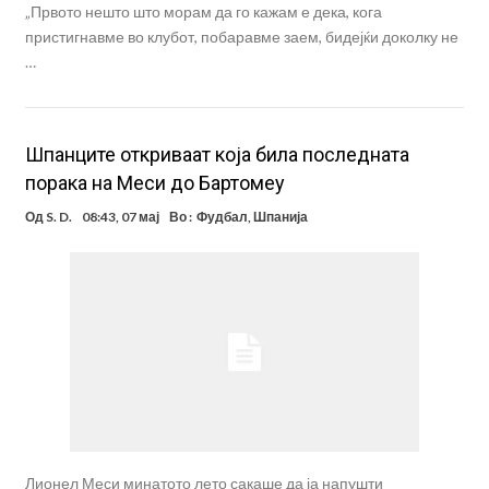
„Првото нешто што морам да го кажам е дека, кога
пристигнавме во клубот, побаравме заем, бидејќи доколку не
…
Шпанците откриваат која била последната
порака на Меси до Бартомеу
Од
S. D.
08:43, 07 мај
Во :
Фудбал
,
Шпанија
Лионел Меси минатото лето сакаше да ја напушти