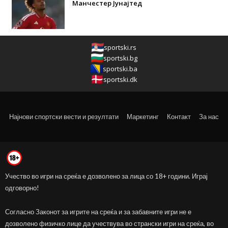
Манчестер Јунајтед
sportski.rs
sportski.bg
sportski.ba
sportski.dk
Најнови спортски вести и резултати
Маркетинг
Контакт
За нас
Учество во игри на среќа е дозволено за лица со 18+ години. Играј
одговорно!
Согласно Законот за игрите на среќа и за забавните игри не е
дозволено физичко лице да учествува во странски игри на среќа, во