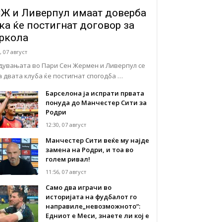
Ж и Ливерпул имаат доверба
ка ќе постигнат договор за
ркола
, 07 август
дувањата во Пари Сен Жермен и Ливерпул се
а двата клуба ќе постигнат спогодба …
Барселона ја испрати првата
понуда до Манчестер Сити за
Родри
12:30, 07 август
Манчестер Сити веќе му најде
замена на Родри, и тоа во
голем ривал!
11:56, 07 август
Само два играчи во
историјата на фудбалот го
направиле„невозможното“:
Едниот е Меси, знаете ли кој е