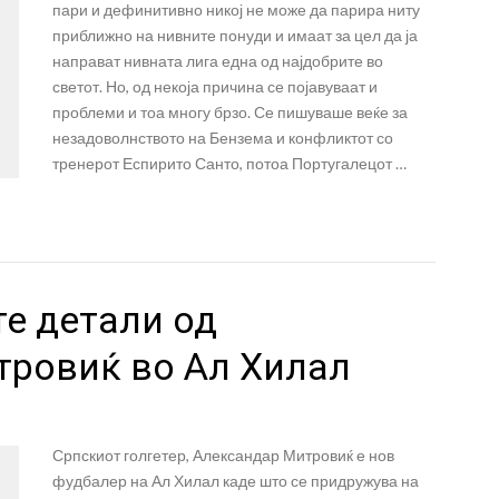
пари и дефинитивно никој не може да парира ниту
приближно на нивните понуди и имаат за цел да ја
направат нивната лига една од најдобрите во
светот. Но, од некоја причина се појавуваат и
проблеми и тоа многу брзо. Се пишуваше веќе за
незадоволнството на Бензема и конфликтот со
тренерот Еспирито Санто, потоа Португалецот …
те детали од
тровиќ во Ал Хилал
Српскиот голгетер, Александар Митровиќ е нов
фудбалер на Ал Хилал каде што се придружува на