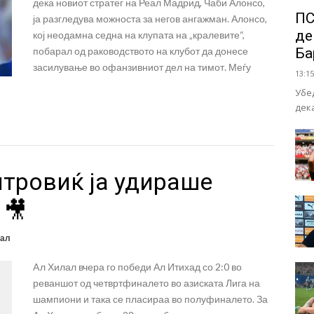
дека новиот стратег на Реал Мадрид, Чаби Алонсо,
ПС
ја разгледува можноста за негов ангажман. Алонсо,
де
кој неодамна седна на клупата на „кралевите“,
побарал од раководството на клубот да донесе
Ба
засилување во офанзивниот дел на тимот. Меѓу
13:15
Убе
дек
тровиќ ја удираше
 🎥
ал
Aл Хилал вчера го победи Ал Итихад со 2:0 во
реваншот од четвртфиналето во азиската Лига на
шампиони и така се пласираа во полуфиналето. За