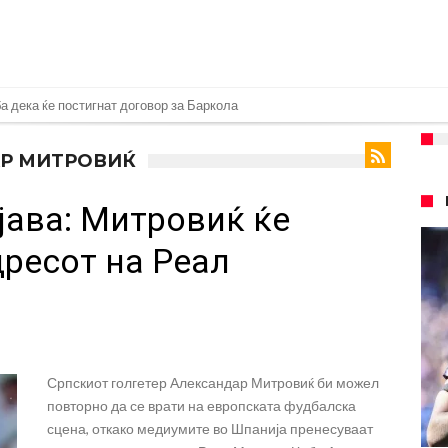
понуда до Манчестер Сити за Родри
замена на Родри, и тоа во голем ривал!
АР МИТРОВИЌ
 на фудбалот го направиле„невозможното“: Едниот е Меси, знаете ли кој е
јава: Митровиќ ќе
очекуван потег!
Родри како никој никогаш го понижи Реал, подобро да не доаѓа во Мадрид!
дресот на Реал
еро? Интер нема доволно средства, Атлетико ја следи ситуацијата
 бек – трансфер вреден 21 милион евра
д Турција
026)
Српскиот голгетер Александар Митровиќ би можел
повторно да се врати на европската фудбалска
сцена, откако медиумите во Шпанија пренесуваат