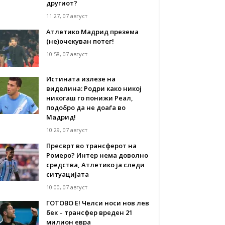
другиот?
11:27, 07 август
Атлетико Мадрид презема
(не)очекуван потег!
10:58, 07 август
Истината излезе на
виделина: Родри како никој
никогаш го понижи Реал,
подобро да не доаѓа во
Мадрид!
10:29, 07 август
Пресврт во трансферот на
Ромеро? Интер нема доволно
средства, Атлетико ја следи
ситуацијата
10:00, 07 август
ГОТОВО Е! Челси носи нов лев
бек – трансфер вреден 21
милион евра