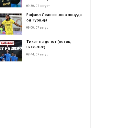
09:30, 07 август
Рафаел Леао со нова понуда
од Турција
09:00, 07 август
Тикет на денот (петок,
07.08.2026)
08:44, 07 август