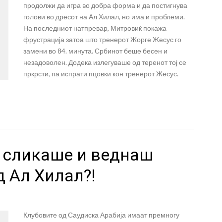
продолжи да игра во добра форма и да постигнува
голови во дресот на Ал Хилал, но има и проблеми.
На последниот натпревар, Митровиќ покажа
фрустрација затоа што тренерот Жорге Жесус го
замени во 84. минута. Србинот беше бесен и
незадоволен. Додека излегуваше од теренот тој се
пркрсти, па испрати пцовки кон тренерот Жесус.
 сликаше и веднаш
 Ал Хилал?!
Клубовите од Саудиска Арабија имаат премногу