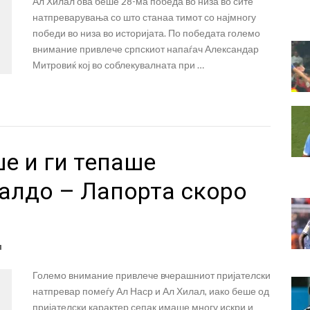
Ал Хилал ова беше 28-ма победа во низа во сите
натпреварувања со што станаа тимот со најмногу
победи во низа во историјата. По победата големо
внимание привлече српскиот напаѓач Александар
Митровиќ кој во соблекувалната при …
е и ги тепаше
налдо – Лапорта скоро
л
Големо внимание привлече вчерашниот пријателски
натпревар помеѓу Ал Наср и Ал Хилал, иако беше од
пријателски карактер сепак имаше многу искри и