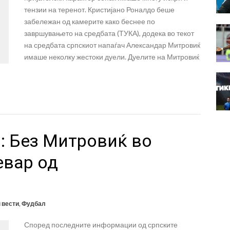
тензии на теренот. Кристијано Роналдо беше
забележан од камерите како беснее по
завршувањето на средбата (ТУКА), додека во текот
на средбата српскиот напаѓач Александар Митровиќ
имаше неколку жестоки дуели. Дуелите на Митровиќ
: Без Митровиќ во
евар од
 вести
,
Фудбал
Според последните информации од српските