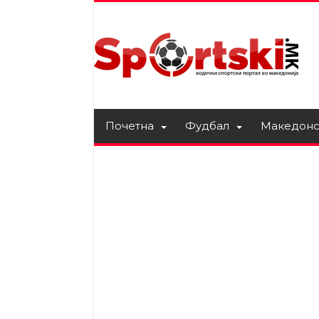
Почетна
Фудбал
Македонс