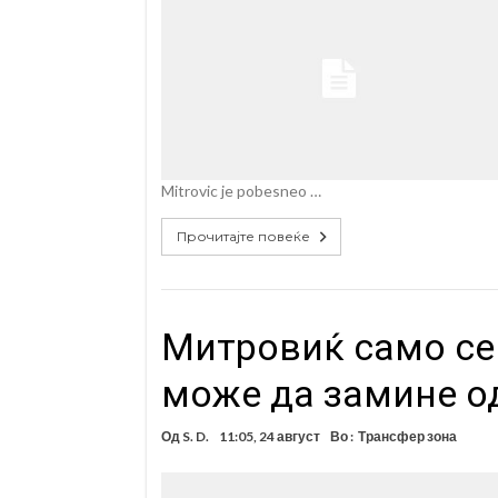
Mitrovic je pobesneo …
Прочитајте повеќе
Митровиќ само се
може да замине од
Од
S. D.
11:05, 24 август
Во :
Трансфер зона