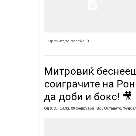
Прочитајте повеќе
Митровиќ беснееш
соиграчите на Ро
да доби и бокс! 🎥
Од
S. D.
14:32, 09 февруари
Во :
Останато
,
Фудба