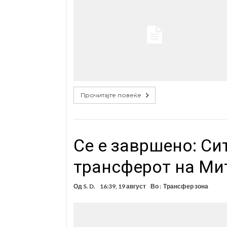
Прочитајте повеќе
Се е завршено: Си
трансферот на Ми
Од
S. D.
16:39, 19 август
Во :
Трансфер зона