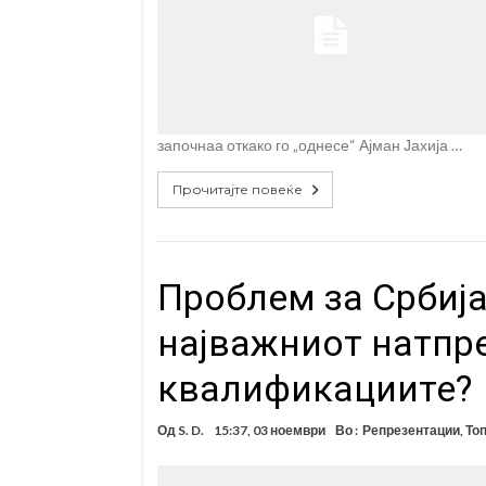
започнаа откако го „однесе“ Ајман Јахија …
Прочитајте повеќе
Проблем за Србија
најважниот натпр
квалификациите?
Од
S. D.
15:37, 03 ноември
Во :
Репрезентации
,
Топ