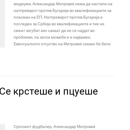
медиуми, Александар Митровиќ нема да настапи на
натпреварот против Бугарија во квалификациите за
пласман на ЕП. Натпреварот против Бугарија е
последен за Србија во квалификациите и тие не
смеат загубат ако сакаат да не се најдат во
проблеми, па затоа можеби е и најважен.
Евентуалното отсуство на Митровиќ секако би било
Се крстеше и пцуеше
Српскиот фудбалер, Александар Митровиќ