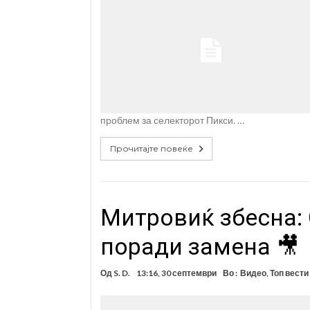
проблем за селекторот Пикси. …
Прочитајте повеќе
Митровиќ збесна: 
поради замена 🎥
Од
S. D.
13:16, 30 септември
Во :
Видео
,
Топ вести