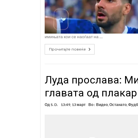
имињата кои се наоѓаат на …
Прочитајте повеќе
Луда прослава: Ми
главата од плакар
Од
S. D.
13:49, 13 март
Во :
Видео
,
Останато
,
Фудб