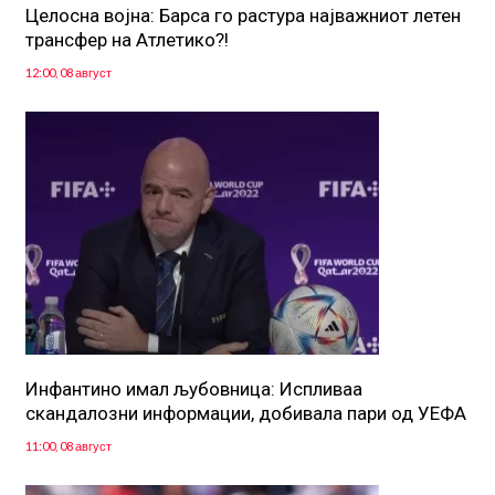
Целосна војна: Барса го растура најважниот летен
трансфер на Атлетико?!
12:00, 08 август
Инфантино имал љубовница: Испливаа
скандалозни информации, добивала пари од УЕФА
11:00, 08 август