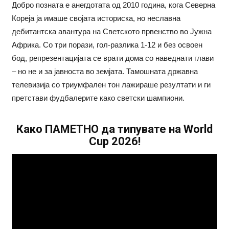
Добро позната е анегдотата од 2010 година, кога Северна
Кореја ја имаше својата историска, но неславна
дебитантска авантура на Светското првенство во Јужна
Африка. Со три порази, гол-разлика 1-12 и без освоен
бод, репрезентацијата се врати дома со наведнати глави
– но не и за јавноста во земјата. Тамошната државна
телевизија со триумфален тон лажираше резултати и ги
претстави фудбалерите како светски шампиони.
Како ПАМЕТНО да типувате на World
Cup 2026!