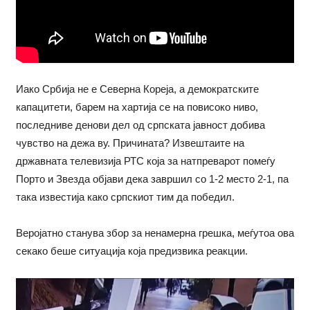
Иако Србија не е Северна Кореја, а демократските
капацитети, барем на хартија се на повисоко ниво,
последниве денови дел од српската јавност добива
чувство на дежа ву. Причината? Извештаите на
државната телевизија РТС која за натпреварот помеѓу
Порто и Звезда објави дека завршил со 1-2 место 2-1, па
така известија како српскиот тим да победил.
Веројатно станува збор за ненамерна грешка, меѓутоа ова
секако беше ситуација која предизвика реакции.