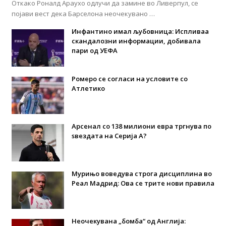
Откако Роналд Араухо одлучи да замине во Ливерпул, се
појави вест дека Барселона неочекувано …
Инфантино имал љубовница: Испливаа
скандалозни информации, добивала
пари од УЕФА
Ромеро се согласи на условите со
Атлетико
Арсенал со 138 милиони евра тргнува по
ѕвездата на Серија А?
Мурињо воведува строга дисциплина во
Реал Мадрид: Ова се трите нови правила
Неочекувана „бомба“ од Англија: