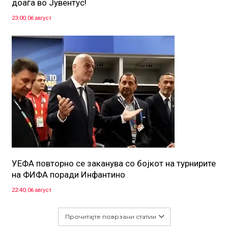
доаѓа во Јувентус!
23:00, 06 август
УЕФА повторно се заканува со бојкот на турнирите
на ФИФА поради Инфантино
22:40, 06 август
Прочитајте поврзани статии