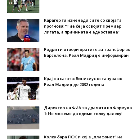
Карагер ги изненади сите со својата
прогноза: “Тие ќе ја освојат Премиер
лигата, а причината е едноставна”
Родри ги отвори вратите за трансфер во
Барселона, Реал Мадрид е информиран
Крај на сагата: Винисиус останува во
Реал Мадрид до 2032 година
Директор на ФИА за драмата во Формула
1: Не можеме да одиме толку далеку!
Колку бара ПСЖ и кој е „плафонот“ на