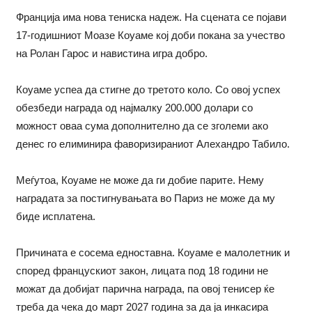
Франција има нова тениска надеж. На сцената се појави
17-годишниот Моазе Коуаме кој доби покана за учество
на Ролан Гарос и навистина игра добро.
Коуаме успеа да стигне до третото коло. Со овој успех
обезбеди награда од најмалку 200.000 долари со
можност оваа сума дополнително да се зголеми ако
денес го елиминира фаворизираниот Алехандро Табило.
Меѓутоа, Коуаме не може да ги добие парите. Нему
наградата за постигнувањата во Париз не може да му
биде исплатена.
Причината е сосема едноставна. Коуаме е малолетник и
според францускиот закон, лицата под 18 години не
можат да добијат парична награда, па овој тенисер ќе
треба да чека до март 2027 година за да ја инкасира