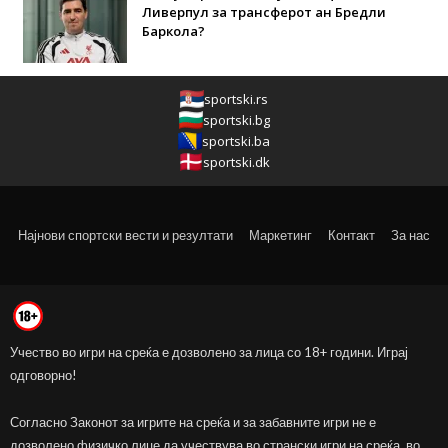
Ливерпул за трансферот ан Бредли
Баркола?
sportski.rs
sportski.bg
sportski.ba
sportski.dk
Најнови спортски вести и резултати
Маркетинг
Контакт
За нас
Учество во игри на среќа е дозволено за лица со 18+ години. Играј
одговорно!
Согласно Законот за игрите на среќа и за забавните игри не е
дозволено физичко лице да учествува во странски игри на среќа, во