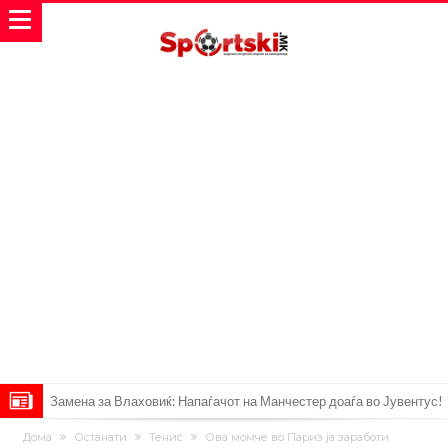
Замена за Влаховиќ: Напаѓачот на Манчестер доаѓа во Јувентус!
УЕФА повторно се заканува со бојкот на турнирите на ФИФА
Дома
Останати
Тенис
Ова момче во Париз ја заработи