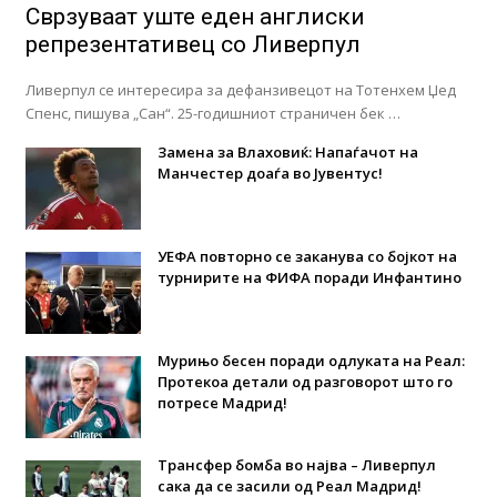
Сврзуваат уште еден англиски
репрезентативец со Ливерпул
Ливерпул се интересира за дефанзивецот на Тотенхем Џед
Спенс, пишува „Сан“. 25-годишниот страничен бек …
Замена за Влаховиќ: Напаѓачот на
Манчестер доаѓа во Јувентус!
УЕФА повторно се заканува со бојкот на
турнирите на ФИФА поради Инфантино
Мурињо бесен поради одлуката на Реал:
Протекоа детали од разговорот што го
потресе Мадрид!
Трансфер бомба во најва – Ливерпул
сака да се засили од Реал Мадрид!