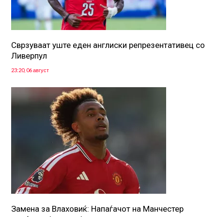
Сврзуваат уште еден англиски репрезентативец со
Ливерпул
23:20, 06 август
Замена за Влаховиќ: Напаѓачот на Манчестер