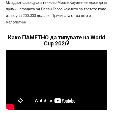
Младиот француски тенисер Моазе Коуаме не може да ја
прими наградата од Ролан Гарос која што за третото коло
изнесува 200.000 долари. Причината е тоа што е
малолетник.
Како ПАМЕТНО да типувате на World
Cup 2026!