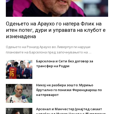
Одењето на Араухо го натера Флик на
итен потег, дури и управата на клубот е
изненадена
Одењето на Роналд Араухо во Ливерпул ги наруши
плановите на Барселона пред започнувањето на …
Барселона и Сити без договор за
трансфер на Родри
Никој не разбира зошто: Мурињо
брутално го понижи Ференцварош по
натпреварот
Арсенал и Манчестер Јунајтед сакаат
напаѓач од Интер: Цената е 85 милиони