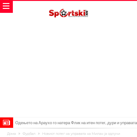
Одењето на Араухо го натера Флик на итен потег, дури и управата
на клубот е изненадена
Барселона и Сити без договор за трансфер на Родри
Дома
Фудбал
Новиот потег на управата на Милан ја одлучи