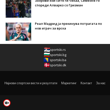
Зборови кои сите ги чекаа, Симеоне го
спореди Алварез со Гризман
Реал Мадрид ја прекинува потрагата по
нов играч за врска
sportski.rs
sportski.bg
sportski.ba
sportski.dk
Најнови спортски вести и резултати
Маркетинг
Контакт
За нас