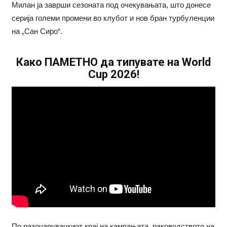
Милан ја заврши сезоната под очекувањата, што донесе
серија големи промени во клубот и нов бран турбуленции
на „Сан Сиро“.
Како ПАМЕТНО да типувате на World
Cup 2026!
По разочарувачкиот крај на кампањата, раководството на