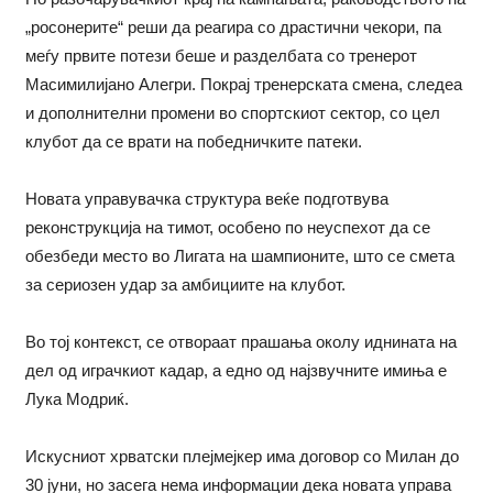
„росонерите“ реши да реагира со драстични чекори, па
меѓу првите потези беше и разделбата со тренерот
Масимилијано Алегри. Покрај тренерската смена, следеа
и дополнителни промени во спортскиот сектор, со цел
клубот да се врати на победничките патеки.
Новата управувачка структура веќе подготвува
реконструкција на тимот, особено по неуспехот да се
обезбеди место во Лигата на шампионите, што се смета
за сериозен удар за амбициите на клубот.
Во тој контекст, се отвораат прашања околу иднината на
дел од играчкиот кадар, а едно од најзвучните имиња е
Лука Модриќ.
Искусниот хрватски плејмејкер има договор со Милан до
30 јуни, но засега нема информации дека новата управа