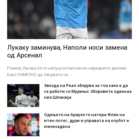
Лукаку заминува, Наполи носи замена
од Арсенал
Ромелу Лукаку ќе го напушти Наполи во наредните денови.
Како ПАМЕТНО да типувате на …
Звезда на Реал зборува за тоа како е да
се работи со Мурињо: Зборовите одекнаа
низ Шпанија
Одењето на Араухо го натера Флик на
итен потег, дури и управата на клубот е
изненадена