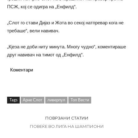
ПСЖ, кој се одигра на „Енфилд“.
„Слот го стави Дијаз и Жота во секој натпревар кога не
требаше“, вели навивач.
„Кјеза не доби ниту минута. Многу чудно“, коментираше
друг навивач на тимот од „Енфилд“.
Коментари
Tags
Арне Слот
ливерпул
Топ Вести
ПОВРЗАНИ СТАТИИ
ПОВЕЌЕ ВО ЛИГА НА ШАМПИОНИ