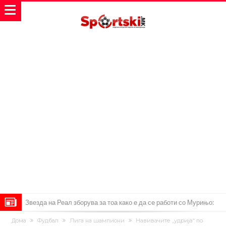
Звезда на Реал зборува за тоа како е да се работи со Мурињо:
Зборовите одекнаа низ Шпанија
Одењето на Араухо го натера Флик на итен потег, дури и управата
Дома
Фудбал
Лига на шампиони
Навивачите „удрија“ по