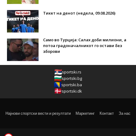
Тикет на денот (недела, 09.08.2026)
Само во Турција: Салах доби милиони, а
потоа градоначалникот го остави без
зборови
sportski.rs
sportski.bg
sportski.ba
sportski.dk
Најнови спортски вести и резултати
Маркетинг
Контакт
За нас