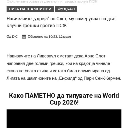
Слот, му замеруваат за две клучни грешки против ПСЖ
на клубот е изненадена
Барселона и Сити без договор за трансфер на Родри
ЛИГА НА ШАМПИОНИ
ФУДБАЛ
Никој не разбира зошто: Мурињо брутално го понижи
Навивачите „удрија“ по Слот, му замеруваат за две
клучни грешки против ПСЖ
Ференцварош по натпреварот
Арсенал и Манчестер Јунајтед сакаат напаѓач од Интер: Цената е
85 милиони евра
Манчестер Сити за 100 милиони евра ја носи сензацијата од СП
Од
D C
Објавено на
10:53, 12 март
Се подготвува фудбалска предавство какво што не е видено од
2010 година?
Тикет на денот (недела, 09.08.2026)
Навивачите на Ливерпул сметаат дека Арне Слот
направил две големи грешки, кои на крајот ја чинеле
Само во Турција: Салах доби милиони, а потоа градоначалникот
скапо неговата екипа и истата била елиминирана од
го остави без зборови
Лигата на шампионите на „Енфилд“ од Пари Сен-Жермен.
Како ПАМЕТНО да типувате на World
Cup 2026!