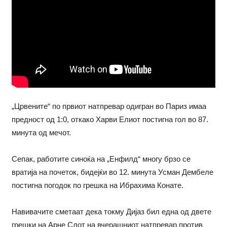
„Црвените“ по првиот натпревар одигран во Париз имаа
предност од 1:0, откако Харви Елиот постигна гол во 87.
минута од мечот.
Сепак, работите синоќа на „Енфилд“ многу брзо се
вратија на почеток, бидејќи во 12. минута Усман Дембеле
постигна погодок по грешка на Ибрахима Конате.
Навивачите сметаат дека токму Дијаз бил една од двете
грешки на Арне Слот на вчерашниот натпревар против