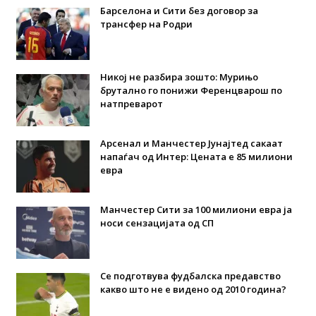
Барселона и Сити без договор за
трансфер на Родри
Никој не разбира зошто: Мурињо
брутално го понижи Ференцварош по
натпреварот
Арсенал и Манчестер Јунајтед сакаат
напаѓач од Интер: Цената е 85 милиони
евра
Манчестер Сити за 100 милиони евра ја
носи сензацијата од СП
Се подготвува фудбалска предавство
какво што не е видено од 2010 година?