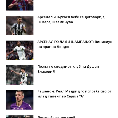
Арсенал и Њукасл веќе се договорија,
Гимарејш заминува
АРСЕНАЛ ГО ЛАДИ ШАМПАЊОТ: Винисиус
на праг на Лондон!
Познат е следниот клуб на Душан
Влаховиќ!
Решено е: Реал Мадрид го испраќа својот
млад талент во Серија “А”
Лукаку бара нов клуб