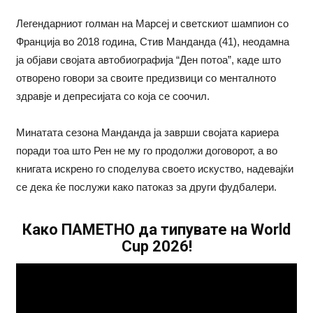
Легендарниот голман на Марсеј и светскиот шампион со
Франција во 2018 година, Стив Манданда (41), неодамна
ја објави својата автобиографија “Ден потоа”, каде што
отворено говори за своите предизвици со менталното
здравје и депресијата со која се соочил.
Минатата сезона Манданда ја заврши својата кариера
поради тоа што Рен не му го продолжи договорот, а во
книгата искрено го споделува своето искуство, надевајќи
се дека ќе послужи како патоказ за други фудбалери.
Како ПАМЕТНО да типувате на World
Cup 2026!