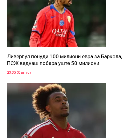
Ливерпул понуди 100 милиони евра за Баркола,
ПСЖ веднаш побара уште 50 милиони
23:30, 05 август