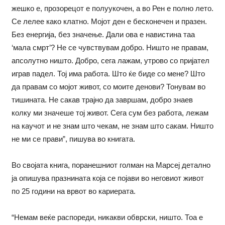
жешко е, прозорецот е полуукочен, а во Рен е полно лето.
Се лелее како клатно. Мојот ден е бесконечен и празен.
Без енергија, без значење. Дали ова е навистина таа
‘мала смрт’? Не се чувствувам добро. Ништо не правам,
апсолутно ништо. Добро, сега лажам, утрово со пријател
играв падел. Тој има работа. Што ќе биде со мене? Што
да правам со мојот живот, со моите денови? Тонувам во
тишината. Не сакав трајно да завршам, добро знаев
колку ми значеше тој живот. Сега сум без работа, лежам
на каучот и не знам што чекам, не знам што сакам. Ништо
не ми се прави”, пишува во книгата.
Во својата книга, поранешниот голман на Марсеј детално
ја опишува празнината која се појави во неговиот живот
по 25 години на врвот во кариерата.
“Немам веќе распореди, никакви обврски, ништо. Тоа е