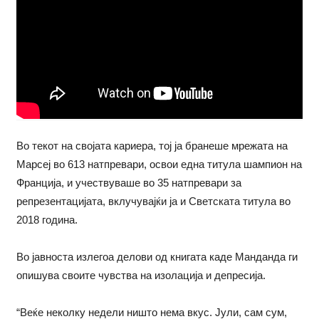
Во текот на својата кариера, тој ја бранеше мрежата на
Марсеј во 613 натпревари, освои една титула шампион на
Франција, и учествуваше во 35 натпревари за
репрезентацијата, вклучувајќи ја и Светската титула во
2018 година.
Во јавноста излегоа делови од книгата каде Манданда ги
опишува своите чувства на изолација и депресија.
“Веќе неколку недели ништо нема вкус. Јули, сам сум,