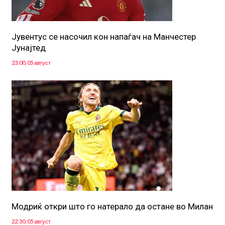
Јувентус се насочил кон напаѓач на Манчестер
Јунајтед
23:00, 05 август
Модриќ откри што го натерало да остане во Милан
22:30, 05 август