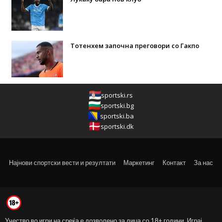
Тотенхем започна преговори со Гакпо
sportski.rs
sportski.bg
sportski.ba
sportski.dk
Најнови спортски вести и резултати
Маркетинг
Контакт
За нас
Учество во игри на среќа е дозволено за лица со 18+ години. Играј