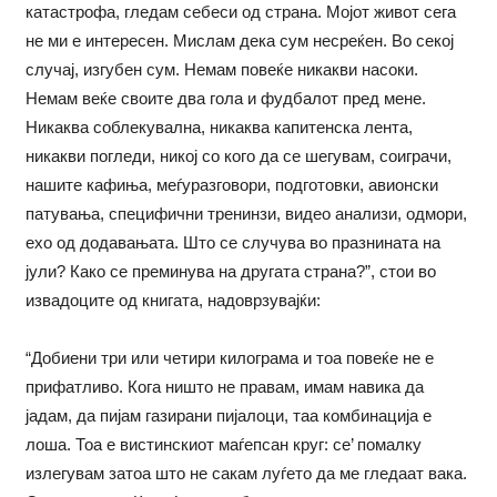
катастрофа, гледам себеси од страна. Мојот живот сега
не ми е интересен. Мислам дека сум несреќен. Во секој
случај, изгубен сум. Немам повеќе никакви насоки.
Немам веќе своите два гола и фудбалот пред мене.
Никаква соблекувална, никаква капитенска лента,
никакви погледи, никој со кого да се шегувам, соиграчи,
нашите кафиња, меѓуразговори, подготовки, авионски
патувања, специфични тренинзи, видео анализи, одмори,
ехо од додавањата. Што се случува во празнината на
јули? Како се преминува на другата страна?”, стои во
извадоците од книгата, надоврзувајќи:
“Добиени три или четири килограма и тоа повеќе не е
прифатливо. Кога ништо не правам, имам навика да
јадам, да пијам газирани пијалоци, таа комбинација е
лоша. Тоа е вистинскиот маѓепсан круг: се’ помалку
излегувам затоа што не сакам луѓето да ме гледаат вака.