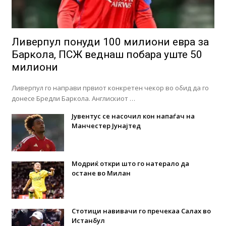
Ливерпул понуди 100 милиони евра за
Баркола, ПСЖ веднаш побара уште 50
милиони
Ливерпул го направи првиот конкретен чекор во обид да го
донесе Бредли Баркола. Англискиот …
Јувентус се насочил кон напаѓач на
Манчестер Јунајтед
Модриќ откри што го натерало да
остане во Милан
Стотици навивачи го пречекаа Салах во
Истанбул