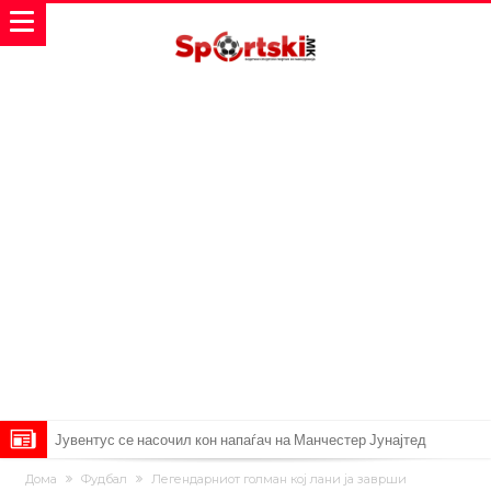
Јувентус се насочил кон напаѓач на Манчестер Јунајтед
Модриќ откри што го натерало да остане во Милан
Дома
Фудбал
Легендарниот голман кој лани ја заврши