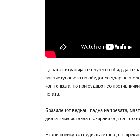
Целата ситуација се случи во обид да се з
расчистувањето на обидот за удар на аголо
кон топката, но при судирот со противнички
ногата.
Бразилецот веднаш падна на тревата, мавта
двата тима останаа шокирани од тоа што го
Некои повикуваа судијата итно да го прекин