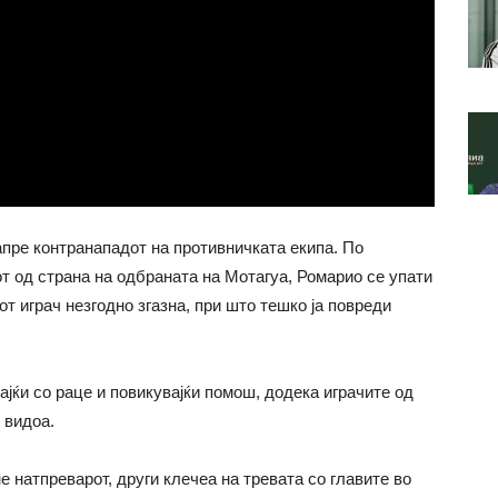
апре контранападот на противничката екипа. По
т од страна на одбраната на Мотагуа, Ромарио се упати
от играч незгодно згазна, при што тешко ја повреди
јќи со раце и повикувајќи помош, додека играчите од
 видоа.
е натпреварот, други клечеа на тревата со главите во