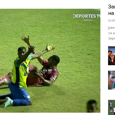
За
на
23:00
Јув
за 
Зирк