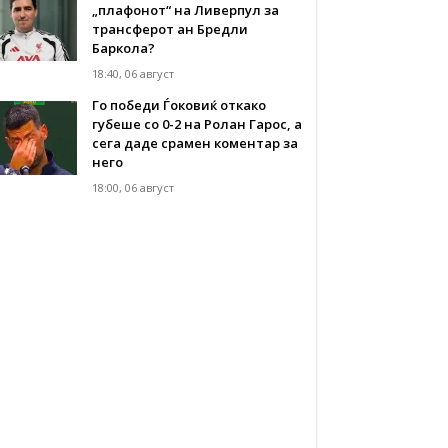
„плафонот“ на Ливерпул за
трансферот ан Бредли
Баркола?
18:40, 06 август
Го победи Ѓоковиќ откако
губеше со 0-2 на Ролан Гарос, а
сега даде срамен коментар за
него
18:00, 06 август