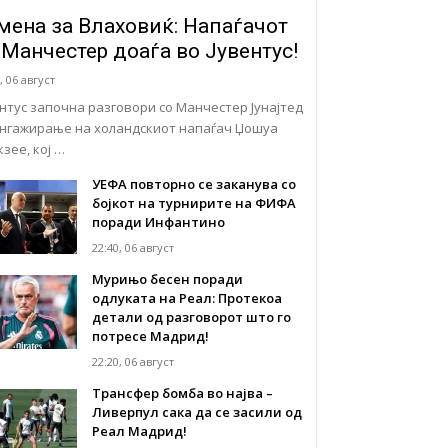
мена за Влаховиќ: Напаѓачот
 Манчестер доаѓа во Јувентус!
, 06 август
ентус започна разговори со Манчестер Јунајтед
ангажирање на холандскиот напаѓач Џошуа
зее, кој …
УЕФА повторно се заканува со
бојкот на турнирите на ФИФА
поради Инфантино
22:40, 06 август
Мурињо бесен поради
одлуката на Реал: Протекоа
детали од разговорот што го
потресе Мадрид!
22:20, 06 август
Трансфер бомба во најва –
Ливерпул сака да се засили од
Реал Мадрид!