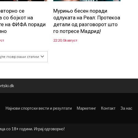
вторно се
Мурињо бесен поради
а со бојкот на
одлуката на Реал: Протекоа
те на ФИФА поради
детали од разговорот што
ино
го потресе Мадрид!
уст
22:20, 06 август
јте поврзани статии
rtski.dk
Најнови спортски вести и резултати
Маркетинг
Контакт
За нас
ица со 18+ години. Играј одговорно!