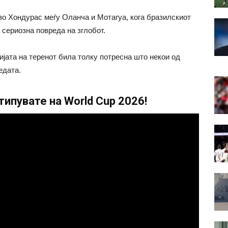
о Хондурас меѓу Оланча и Мотагуа, кога бразилскиот
сериозна повреда на зглобот.
јата на теренот била толку потресна што некои од
едата.
ипувате на World Cup 2026!