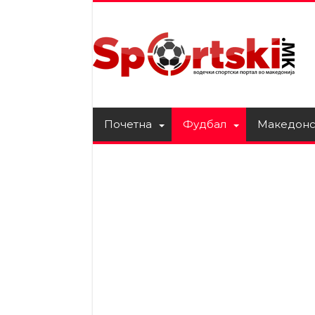
Почетна
Фудбал
Македонс