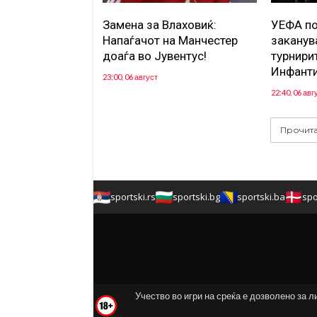
Замена за Влаховиќ:
УЕФА по
Напаѓачот на Манчестер
заканув
доаѓа во Јувентус!
турнири
Инфант
23:00, 06 август
22:40, 06 авг
Прочита
sportski.rs
sportski.bg
sportski.ba
spo
Учество во игри на среќа е дозволено за л