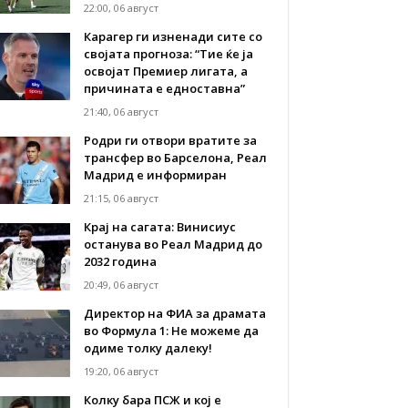
22:00, 06 август
Карагер ги изненади сите со
својата прогноза: “Тие ќе ја
освојат Премиер лигата, а
причината е едноставна”
21:40, 06 август
Родри ги отвори вратите за
трансфер во Барселона, Реал
Мадрид е информиран
21:15, 06 август
Крај на сагата: Винисиус
останува во Реал Мадрид до
2032 година
20:49, 06 август
Директор на ФИА за драмата
во Формула 1: Не можеме да
одиме толку далеку!
19:20, 06 август
Колку бара ПСЖ и кој е