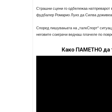
Страшни сцени го одбележаа натпреварот в
фудбалер Ромарио Луиз да Силва доживеа 
Според пишувањата на „талкСпорт“ ситуаци
неговите соиграчи веднаш плачеле по повр
Како ПАМЕТНО да т