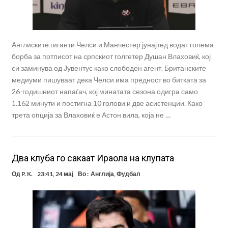
Англиските гиганти Челси и Манчестер јунајтед водат голема
борба за потписот на српскиот голгетер Душан Влаховиќ, кој
си заминува од Јувентус како слободен агент. Британските
медиуми пишуваат дека Челси има предност во битката за
26-годишниот напаѓач, кој минатата сезона одигра само
1.162 минути и постигна 10 голови и две асистенции. Како
трета опција за Влаховиќ е Астон вила, која не …
Два клуба го сакаат Ираола на клупата
Од
P. K.
23:41, 24 мај
Во :
Англија
,
Фудбал