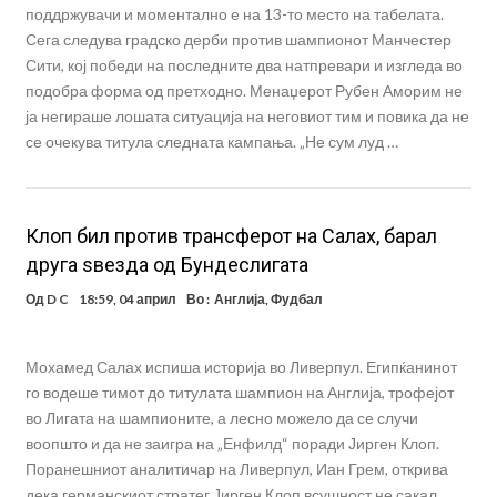
поддржувачи и моментално е на 13-то место на табелата.
Сега следува градско дерби против шампионот Манчестер
Сити, кој победи на последните два натпревари и изгледа во
подобра форма од претходно. Менаџерот Рубен Аморим не
ја негираше лошата ситуација на неговиот тим и повика да не
се очекува титула следната кампања. „Не сум луд …
Клоп бил против трансферот на Салах, барал
друга ѕвезда од Бундеслигата
Од
D C
18:59, 04 април
Во :
Англија
,
Фудбал
Мохамед Салах испиша историја во Ливерпул. Египќанинот
го водеше тимот до титулата шампион на Англија, трофејот
во Лигата на шампионите, а лесно можело да се случи
воопшто и да не заигра на „Енфилд“ поради Јирген Клоп.
Поранешниот аналитичар на Ливерпул, Иан Грем, открива
дека германскиот стратег Јирген Клоп всушност не сакал