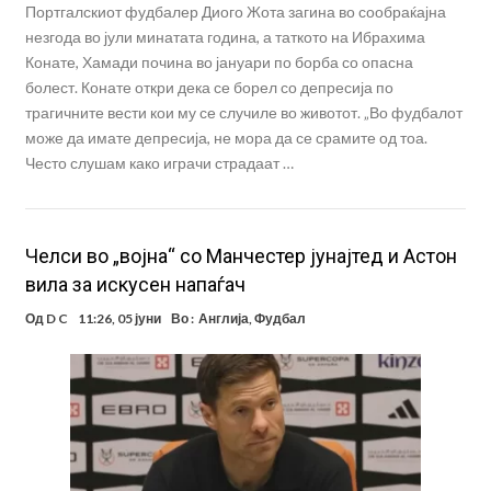
Портгалскиот фудбалер Диого Жота загина во сообраќајна
незгода во јули минатата година, а таткото на Ибрахима
Конате, Хамади почина во јануари по борба со опасна
болест. Конате откри дека се борел со депресија по
трагичните вести кои му се случиле во животот. „Во фудбалот
може да имате депресија, не мора да се срамите од тоа.
Често слушам како играчи страдаат …
Челси во „војна“ со Манчестер јунајтед и Астон
вила за искусен напаѓач
Од
D C
11:26, 05 јуни
Во :
Англија
,
Фудбал