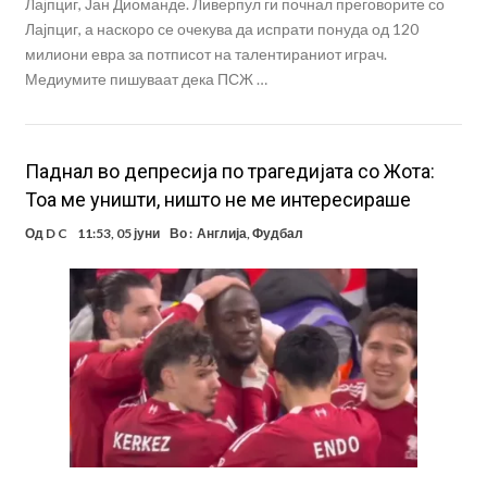
Лајпциг, Јан Диоманде. Ливерпул ги почнал преговорите со
Лајпциг, а наскоро се очекува да испрати понуда од 120
милиони евра за потписот на талентираниот играч.
Медиумите пишуваат дека ПСЖ …
Паднал во депресија по трагедијата со Жота:
Тоа ме уништи, ништо не ме интересираше
Од
D C
11:53, 05 јуни
Во :
Англија
,
Фудбал