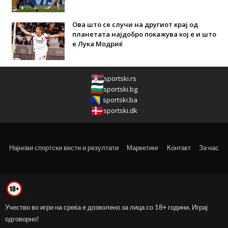
Ова што се случи на другиот крај од
планетата најдобро покажува кој е и што
е Лука Модриќ
sportski.rs
sportski.bg
sportski.ba
sportski.dk
Најнови спортски вести и резултати
Маркетинг
Контакт
За нас
Учество во игри на среќа е дозволено за лица со 18+ години. Играј
одговорно!