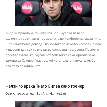
Андони Ираола ќе го напушти Борнмут ова лето по
одличниот резултат и промоцијата во Конференциската лига.
Шпанецот беше доведен во контакт со неколку клубови, а беа
издвоени два кои ќе влезат во сериозни преговори. Првиот е
Кристал Палас, кој од самиот почеток го сака Ираола како
замена за Оливер Гласнер, кој исто така го напушта клубот
ова лето по одличните …
Челзи го враќа Тиаго Силва како тренер
Од
P. K.
20:00, 24 мај
Во :
Англија
,
Фудбал