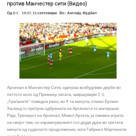
против Манчестер сити (Видео)
Од
D C
19:37, 21 септември
Во :
Англија
,
Фудбал
Арсенал и Манчестер Сити, одиграа возбудливо дерби во
петтото коло од Премиер лигата, завршувајќи 1-1.
„Граѓаните“ поведоа рано, во 9-та минута, откако Ерлинг
Халанд го претрча одбраната на Арсенал и го матираше
Раја. Тренерот на Арсенал, Микел Артета, ја оживеа играта
на својот тим, но израмнувачкиот гол дојде дури во третата
минута од судиското продолжение, кога Габриел Мартинели