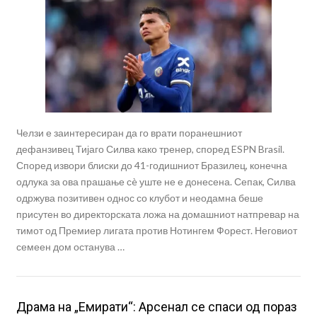
Челзи е заинтересиран да го врати поранешниот
дефанзивец Тијаго Силва како тренер, според ESPN Brasil.
Според извори блиски до 41-годишниот Бразилец, конечна
одлука за ова прашање сè уште не е донесена. Сепак, Силва
одржува позитивен однос со клубот и неодамна беше
присутен во директорската ложа на домашниот натпревар на
тимот од Премиер лигата против Нотингем Форест. Неговиот
семеен дом останува …
Драма на „Емирати“: Арсенал се спаси од пораз