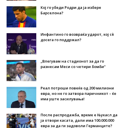
Кој го убеди Родри да ја избере
Барселона?
Инфантино го возвраќа ударот, кој сè
досега го поддржал?
„Влегувам на стадионот за да го
разнесам Меси со четири бомби“
Реал потроши повеќе од 200 милиони
евра, но не го затвора паричникот – ќе
има уште засилувања!
После распродажба, време е Њукасл да
ја отвори касата, дали има 100.000.000
евра за да ги задоволи Германците?