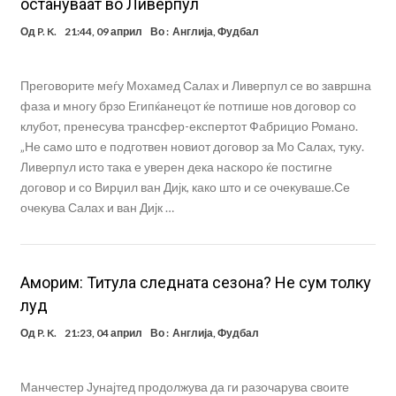
остануваат во Ливерпул
Од
P. K.
21:44, 09 април
Во :
Англија
,
Фудбал
Преговорите меѓу Мохамед Салах и Ливерпул се во завршна
фаза и многу брзо Египќанецот ќе потпише нов договор со
клубот, пренесува трансфер-експертот Фабрицио Романо.
„Не само што е подготвен новиот договор за Мо Салах, туку.
Ливерпул исто така е уверен дека наскоро ќе постигне
договор и со Вирџил ван Дијк, како што и се очекуваше.Се
очекува Салах и ван Дијк …
Аморим: Титула следната сезона? Не сум толку
луд
Од
P. K.
21:23, 04 април
Во :
Англија
,
Фудбал
Манчестер Јунајтед продолжува да ги разочарува своите