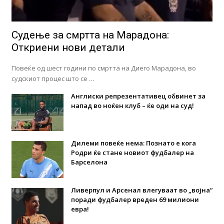
Судење за смртта на Марадона:
Откриени нови детали
Повеќе од шест години по смртта на Диего Марадона, во
судскиот процес што се …
Англиски репрезентативец обвинет за
напад во ноќен клуб – ќе оди на суд!
Дилеми повеќе нема: Познато е кога
Родри ќе стане новиот фудбалер на
Барселона
Ливерпул и Арсенал влегуваат во „војна“
поради фудбалер вреден 69 милиони
евра!