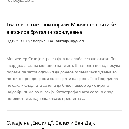
го лобуваше …
Гвардиола не трпи порази: Манчестер сити ќе
ангажира брутални засилувања
Од
D C
19:20, 10 април
Во :
Англија
,
Фудбал
Манчестер Сити ја игра својата најслаба сезона откако Пеп
Гвардиола стана менаџер на тимот. Шпанецот не поднесува
порази, па затоа одлучил да донесе големи засилувања во
летниот преоден рок и да се врати на врвот. Пеп Гвардиола
не сака и следната сезона да биде надвор од четирите
најдобри тима во Англија. Катастрофалната сезона е зад
неговиот тим, најлоша откако пристигна …
Славје на „Енфилд“: Салах и Ван Дајк