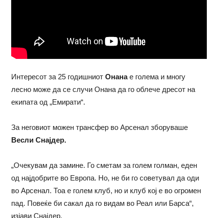
Интересот за 25 годишниот
Онана
е голема и многу
лесно може да се случи Онана да го облече дресот на
екипата од „Емирати“.
За неговиот можен трансфер во Арсенал зборуваше
Весли Снајдер.
„Очекувам да замине. Го сметам за голем голман, еден
од најдобрите во Европа. Но, не би го советувал да оди
во Арсенал. Тоа е голем клуб, но и клуб кој е во огромен
пад. Повеќе би сакал да го видам во Реал или Барса“,
изјави Снајдер.