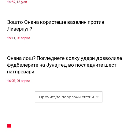
14:59, 13 јули
Зошто Онана користеше вазелин против
Ливерпул?
15:11, 08 април
Oнана лош? Погледнете колку удари дозволиле
фудбалерите на Јунајтед во последните шест
натпревари
16:07, 01 април
Прочитајте поврзани статии