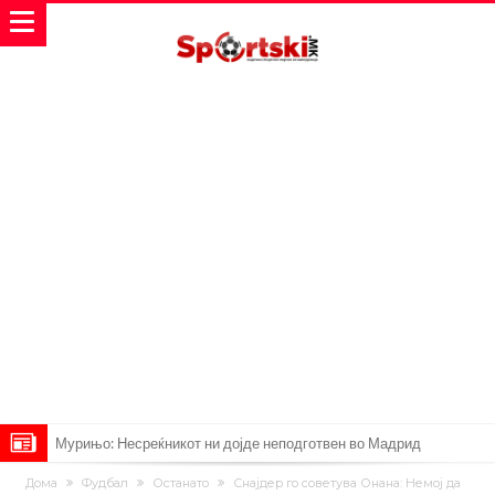
Мурињо: Несреќникот ни дојде неподготвен во Мадрид
Тетоважата на Габриел стана предмет на потсмев: Навивачите го
Дома
Фудбал
Останато
Снајдер го советува Онана: Немој да