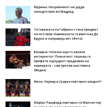
Мурињо: Несреќникот ни дојде
неподготвен во Мадрид
Тетоважата на Габриел стана предмет
на потсмев: Навивачите го вметнаа Де
Брујне и направија хит (Фото)
Бизарна тепачка која го запали
интернетот: Познатиот тешкаш го
прифати најлудиот предизвик на
кариерата – сам против шестмина
(Видео)
Меси, Нејмар и Суарез повторно заедно?!
Маркус Рашфорд повторно со Манчестер
Јунајтед. Не е заинтересиран за