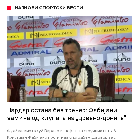
НАЈНОВИ СПОРТСКИ ВЕСТИ
Вардар остана без тренер: Фабијани
замина од клупата на „црвено-црните“
Фудбалскиот клуб Вардар и шефот на стручниот штаб
Кристијан Фабијани постигнаа спогодбен договор за …