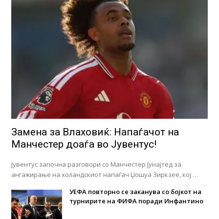
Замена за Влаховиќ: Напаѓачот на
Манчестер доаѓа во Јувентус!
Јувентус започна разговори со Манчестер Јунајтед за
ангажирање на холандскиот напаѓач Џошуа Зиркзее, кој …
УЕФА повторно се заканува со бојкот на
турнирите на ФИФА поради Инфантино