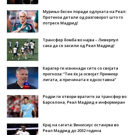
Мурињо бесен поради одлуката на Реал:
Протекоа детали од разговорот што го
потресе Мадрид!
Трансфер бомба во најва – Ливерпул
сака да се засили од Реал Мадрид!
Карагер ги изненади сите со својата
прогноза: “Тие ќе ја освојат Премиер
лигата, а причината е едноставна”
Родри ги отвори вратите за трансфер во
Барселона, Реал Мадрид е информиран
Крај на сагата: Винисиус останува во
Реал Мадрид до 2032 година