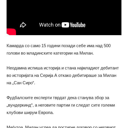
Камарда со само 15 години позади себе има над 500
голови во младинските категории на Милан.
Неодамна испиша историја и стана најмладиот дебитант
во историјата на Серија А откако дебитираше за Милан
на „Сан Сиро“.
Фудбалските експерти тврдат дека станува збор за
„вундеркинд“, а неговите партии ги следат сите големи
клубови ширум Европа.
Меѓутоа, Милан успеа да постигне договор со неговиот