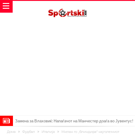
Замена за Влаховиќ: Напаѓачот на Манчестер доаѓа во Јувентус!
УЕФА повторно се заканува со бојкот на турнирите на ФИФА
Дома
Фудбал
Италија
Милан го „блиндира“ најголемиот