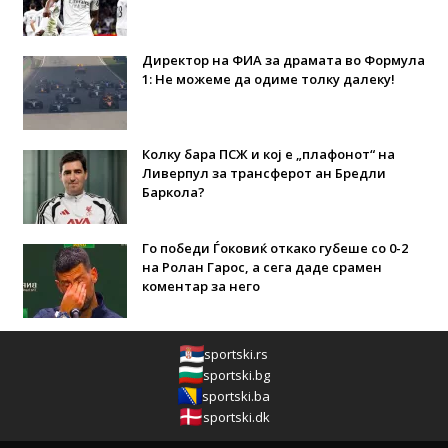
Директор на ФИА за драмата во Формула
1: Не можеме да одиме толку далеку!
Колку бара ПСЖ и кој е „плафонот“ на
Ливерпул за трансферот ан Бредли
Баркола?
Го победи Ѓоковиќ откако губеше со 0-2
на Ролан Гарос, а сега даде срамен
коментар за него
sportski.rs
sportski.bg
sportski.ba
sportski.dk