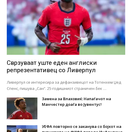
Сврзуваат уште еден англиски
репрезентативец со Ливерпул
Ливерпул се интересира за дефанзивецот на Тотенхем Џед
Спенс, пишува „Сан“. 25-годишниот страничен бек …
Замена за Влаховиќ: Напаѓачот на
Манчестер доаѓа во Јувентус!
УЕФА повторно се заканува со бојкот на
турнирите на ФИФА поради Инфантино