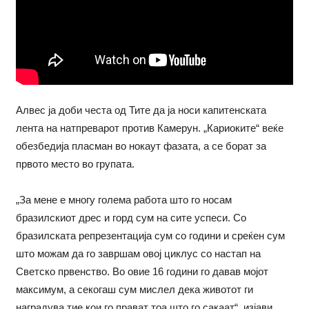
Алвес ја доби честа од Тите да ја носи капитенската
лента на натпреварот против Камерун. „Кариоките“ веќе
обезбедија пласман во нокаут фазата, а се борат за
првото место во групата.
„За мене е многу голема работа што го носам
бразилскиот дрес и горд сум на сите успеси. Со
бразилската репрезентација сум со години и среќен сум
што можам да го завршам овој циклус со настап на
Светско првенство. Во овие 16 години го давав мојот
максимум, а секогаш сум мислел дека животот ги
наградува тие кои го прават тоа што го сакаат“, изјави