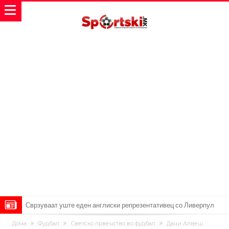
Замена за Влаховиќ: Напаѓачот на Манчестер доаѓа во Јувентус!
УЕФА повторно се заканува со бојкот на турнирите на ФИФА
Дома
Фудбал
Светско првенство во фудбал
Дани Алвеш