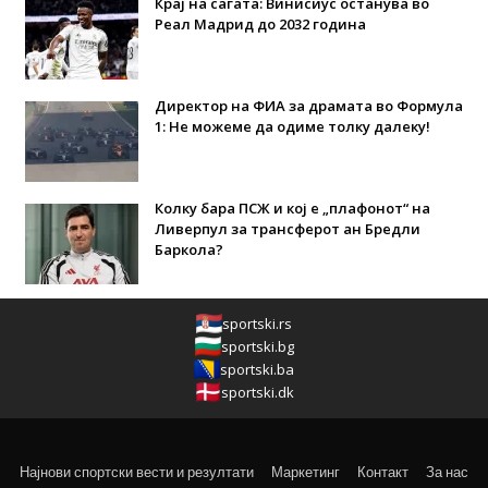
Крај на сагата: Винисиус останува во
Реал Мадрид до 2032 година
Директор на ФИА за драмата во Формула
1: Не можеме да одиме толку далеку!
Колку бара ПСЖ и кој е „плафонот“ на
Ливерпул за трансферот ан Бредли
Баркола?
sportski.rs
sportski.bg
sportski.ba
sportski.dk
Најнови спортски вести и резултати
Маркетинг
Контакт
За нас