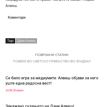
Алвеш.
Коментари
Tags
Дани Алвеш
ПОВРЗАНИ СТАТИИ
ПОВЕЌЕ ВО СВЕТСКО ПРВЕНСТВО ВО ФУДБАЛ
Се било игра за медиумите: Алвеш објави за него
уште една радосна вест!
10:38, 02 април
Закажано судењето на Дани Алвеш!