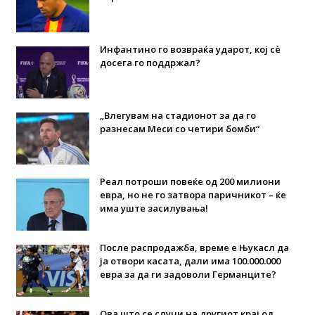
Инфантино го возвраќа ударот, кој сè
досега го поддржал?
„Влегувам на стадионот за да го
разнесам Меси со четири бомби“
Реал потроши повеќе од 200 милиони
евра, но не го затвора паричникот – ќе
има уште засилувања!
После распродажба, време е Њукасл да
ја отвори касата, дали има 100.000.000
евра за да ги задоволи Германците?
Ова што се случи на другиот крај од