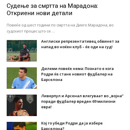
Судење за смртта на Марадона:
Откриени нови детали
Повеќе од шест години по смртта на Диего Марадона, во
судскиот процес што се …
Англиски репрезентативец обвинет за
напад во ноќен клуб – ќе оди на суд!
Дилеми повеќе нема: Познато е кога
Родри ќе стане новиот фудбалер на
Барселона
Ливерпул и Арсенал влегуваат во „војна“
поради фудбалер вреден 69 милиони
евра!
Кој го убеди Родри да ја избере
Барселона?