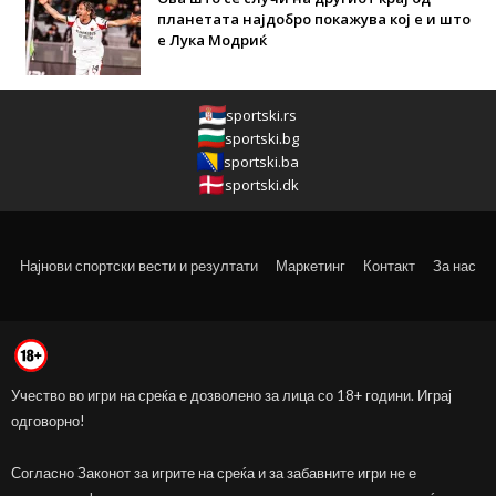
планетата најдобро покажува кој е и што
е Лука Модриќ
sportski.rs
sportski.bg
sportski.ba
sportski.dk
Најнови спортски вести и резултати
Маркетинг
Контакт
За нас
Учество во игри на среќа е дозволено за лица со 18+ години. Играј
одговорно!
Согласно Законот за игрите на среќа и за забавните игри не е