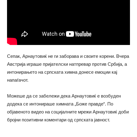
Сепак, Арнаутовиќ не ги заборава и своите корени. Вчера
Австрија играше пријателски натпревар против Србија, а
интонирањето на српската химна донесе емоции кај
напаѓачот.
Можеше да се забележи дека Арнаутовиќ е возбуден
додека се интонираше химната „Боже правде“. По
објавеното видео на социјалните мрежи Арнаутовиќ доби
бројни позитивни коментари од српската јавност.