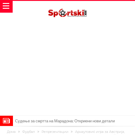
Судење за смртта на Марадона: Откриени нови детали
Англиски репрезентативец обвинет за напад во ноќен клуб – ќе
Дома
Фудбал
Репрезентации
Арнаутовиќ игра за Австрија,