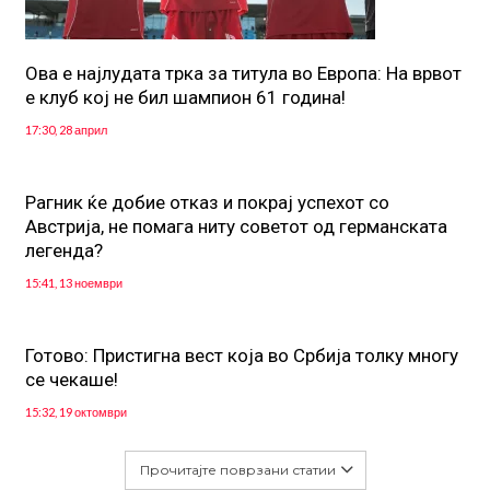
Oва е најлудата трка за титула во Европа: На врвот
е клуб кој не бил шампион 61 година!
17:30, 28 април
Рагник ќе добие отказ и покрај успехот со
Австрија, не помага ниту советот од германската
легенда?
15:41, 13 ноември
Готово: Пристигна вест која во Србија толку многу
се чекаше!
15:32, 19 октомври
Прочитајте поврзани статии