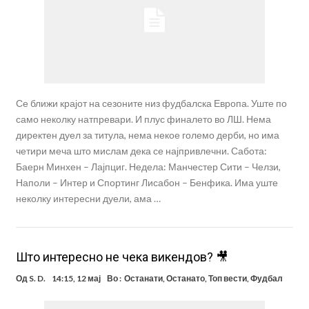
Се ближи крајот на сезоните низ фудбалска Европа. Уште по
само неколку натпревари. И плус финалето во ЛШ. Нема
директен дуел за титула, нема некое големо дерби, но има
четири меча што мислам дека се најпривлечни. Сабота:
Баерн Минхен – Лајпциг. Недела: Манчестер Сити – Челзи,
Наполи – Интер и Спортинг Лисабон – Бенфика. Има уште
неколку интересни дуели, ама …
Што интересно не чека викендов? 🎥
Од
S. D.
14:15, 12 мај
Во :
Останати
,
Останато
,
Топ вести
,
Фудбал