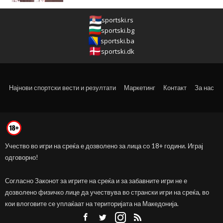
sportski.rs
sportski.bg
sportski.ba
sportski.dk
Најнови спортски вести и резултати
Маркетинг
Контакт
За нас
Учество во игри на среќа е дозволено за лица со 18+ години. Играј
одговорно!
Согласно Законот за игрите на среќа и за забавните игри не е
дозволено физичко лице да учествува во странски игри на среќа, во
кои влоговите се уплаќаат на територијата на Македонија.