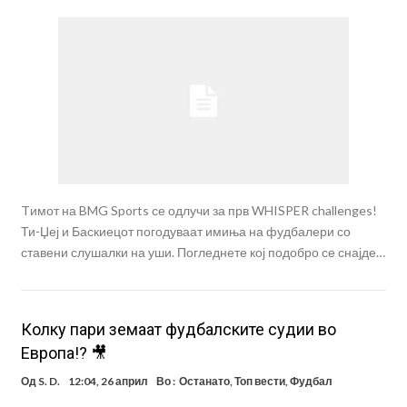
Tимот на BMG Sports се одлучи за прв WHISPER challenges!
Ти-Џеј и Баскиецот погодуваат имиња на фудбалери со
ставени слушалки на уши. Погледнете кој подобро се снајде…
Колку пари земаат фудбалските судии во
Европа!? 🎥
Од
S. D.
12:04, 26 април
Во :
Останато
,
Топ вести
,
Фудбал