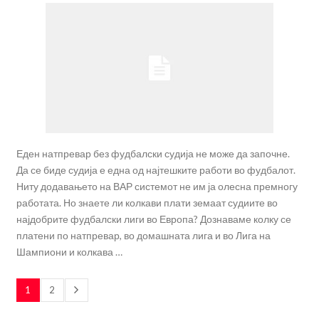
Еден натпревар без фудбалски судија не може да започне.
Да се биде судија е една од најтешките работи во фудбалот.
Ниту додавањето на ВАР системот не им ја олесна премногу
работата. Но знаете ли колкави плати земаат судиите во
најдобрите фудбалски лиги во Европа? Дознаваме колку се
платени по натпревар, во домашната лига и во Лига на
Шампиони и колкава …
1
2