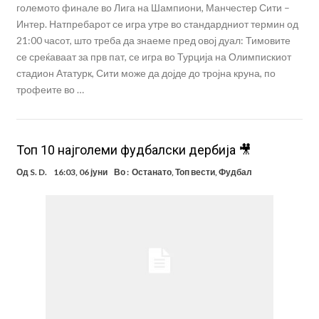
големото финале во Лига на Шампиони, Манчестер Сити –
Интер. Натпребарот се игра утре во стандардниот термин од
21:00 часот, што треба да знаеме пред овој дуал: Тимовите
се среќаваат за прв пат, се игра во Турција на Олимпискиот
стадион Ататурк, Сити може да дојде до тројна круна, по
трофеите во …
Топ 10 најголеми фудбалски дербија 🎥
Од
S. D.
16:03, 06 јуни
Во :
Останато
,
Топ вести
,
Фудбал