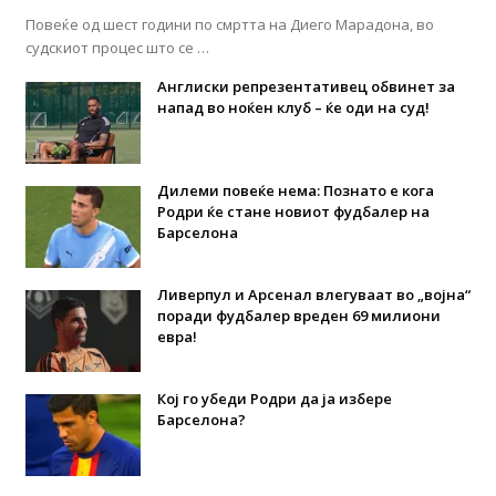
Повеќе од шест години по смртта на Диего Марадона, во
судскиот процес што се …
Англиски репрезентативец обвинет за
напад во ноќен клуб – ќе оди на суд!
Дилеми повеќе нема: Познато е кога
Родри ќе стане новиот фудбалер на
Барселона
Ливерпул и Арсенал влегуваат во „војна“
поради фудбалер вреден 69 милиони
евра!
Кој го убеди Родри да ја избере
Барселона?