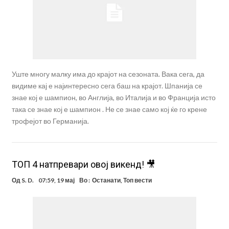
Уште многу малку има до крајот на сезоната. Вака сега, да
видиме кај е најинтересно сега баш на крајот. Шпанија се
знае кој е шампион, во Англија, во Италија и во Франција исто
така се знае кој е шампион . Не се знае само кој ќе го крене
трофејот во Германија.
ТОП 4 натпревари овој викенд! 🎥
Од
S. D.
07:59, 19 мај
Во :
Останати
,
Топ вести