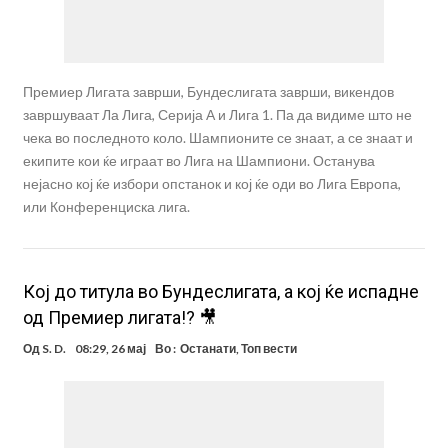
Премиер Лигата заврши, Бундеслигата заврши, викендов
завршуваат Ла Лига, Серија А и Лига 1. Па да видиме што не
чека во последното коло. Шампионите се знаат, а се знаат и
екипите кои ќе играат во Лига на Шампиони. Останува
нејасно кој ќе избори опстанок и кој ќе оди во Лига Европа,
или Конференциска лига.
Кој до титула во Бундеслигата, а кој ќе испадне
од Премиер лигата!? 🎥
Од
S. D.
08:29, 26 мај
Во :
Останати
,
Топ вести