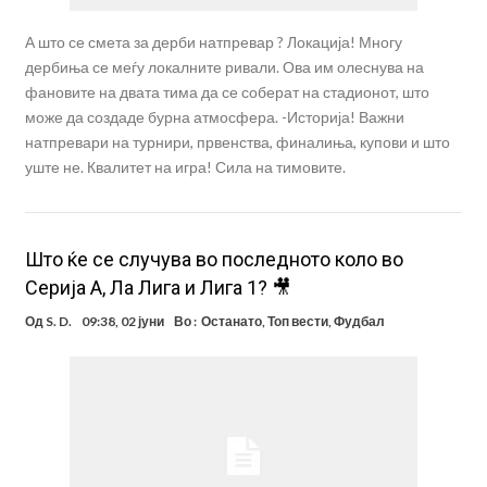
А што се смета за дерби натпревар ? Локација! Многу
дербиња се меѓу локалните ривали. Ова им олеснува на
фановите на двата тима да се соберат на стадионот, што
може да создаде бурна атмосфера. -Историја! Важни
натпревари на турнири, првенства, финалиња, купови и што
уште не. Квалитет на игра! Сила на тимовите.
Што ќе се случува во последното коло во
Серија А, Ла Лига и Лига 1? 🎥
Од
S. D.
09:38, 02 јуни
Во :
Останато
,
Топ вести
,
Фудбал