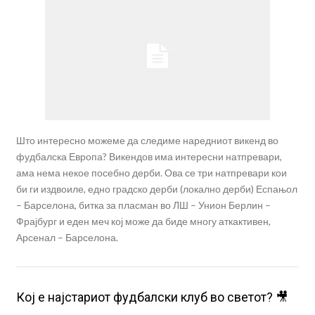
Што интересно можеме да следиме наредниот викенд во
фудбалска Европа? Викендов има интересни натпревари,
ама нема некое посебно дерби. Ова се три натпревари кои
би ги издвоиле, едно градско дерби (локално дерби) Еспањол
– Барселона, битка за пласман во ЛШ – Унион Берлин –
Фрајбург и еден меч кој може да биде многу аткактивен,
Арсенал – Барселона.
Кој е најстариот фудбалски клуб во светот? 🎥