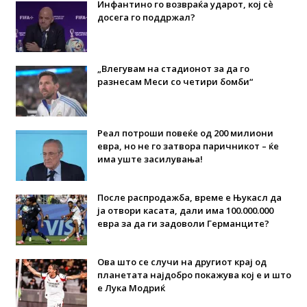
Инфантино го возвраќа ударот, кој сè
досега го поддржал?
„Влегувам на стадионот за да го
разнесам Меси со четири бомби“
Реал потроши повеќе од 200 милиони
евра, но не го затвора паричникот – ќе
има уште засилувања!
После распродажба, време е Њукасл да
ја отвори касата, дали има 100.000.000
евра за да ги задоволи Германците?
Ова што се случи на другиот крај од
планетата најдобро покажува кој е и што
е Лука Модриќ