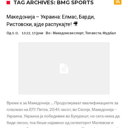
TAG ARCHIVES: BMG SPORTS
фудбалер на Барселона
Ливерпул и Арсенал влегуваат во „војна“ поради фудбалер
вреден 69 милиони евра!
Кој го убеди Родри да ја избере Барселона?
Македонија – Украина: Елмас, Барди,
Ристовски, ајде распукајте! 🎥
Инфантино го возвраќа ударот, кој сè досега го поддржал?
Од
S. D.
13:22, 15 јуни
Во :
Македонски спорт
,
Топ вести
,
Фудбал
„Влегувам на стадионот за да го разнесам Меси со четири бомби“
Реал потроши повеќе од 200 милиони евра, но не го затвора
паричникот – ќе има уште засилувања!
После распродажба, време е Њукасл да ја отвори касата, дали
има 100.000.000 евра за да ги задоволи Германците?
Ова што се случи на другиот крај од планетата најдобро покажува
кој е и што е Лука Модриќ
Време е за Македонија … Продолжуваат квалификациите за
пласман на ЕП! Петок, 20:45 часот, во Скопје, Македонија –
Украина. Украина ја победивме во Букурешт, но сега нема да
биде лесно, тоа беше најавено од селекторот Милевски и