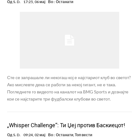
Од
S. D.
17:25, 06 мај
Во :
Останати
Сте се запрашале ли некогаш кој е најстариот клуб во светот?
Ако мислевте дека се работи за некој гигант, не е така.
Погледнете го видеото на каналот на BMG Sports и дознајте
кои се најстарите три фудбалски клубови во светот.
„Whisper Challenge“: Ти Џеј против Баскиецот!
Од
S. D.
09:24, 02 мај
Во :
Останати
,
Топ вести