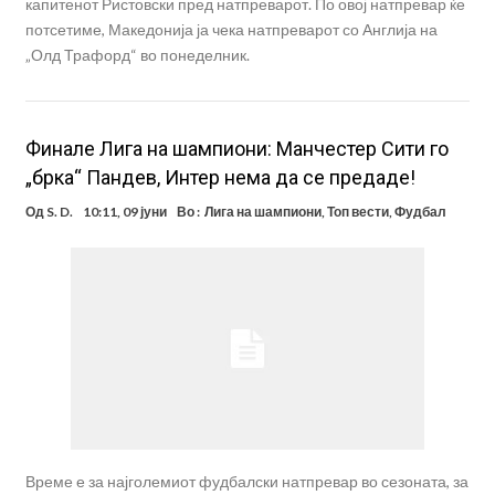
капитенот Ристовски пред натпреварот. По овој натпревар ќе
потсетиме, Македонија ја чека натпреварот со Англија на
„Олд Трафорд“ во понеделник.
Финале Лига на шампиони: Манчестер Сити го
„брка“ Пандев, Интер нема да се предаде!
Од
S. D.
10:11, 09 јуни
Во :
Лига на шампиони
,
Топ вести
,
Фудбал
Време е за најголемиот фудбалски натпревар во сезоната, за