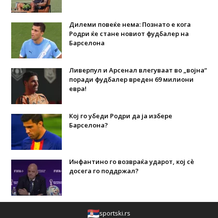
Дилеми повеќе нема: Познато е кога
Родри ќе стане новиот фудбалер на
Барселона
Ливерпул и Арсенал влегуваат во „војна“
поради фудбалер вреден 69 милиони
евра!
Кој го убеди Родри да ја избере
Барселона?
Инфантино го возвраќа ударот, кој сè
досега го поддржал?
sportski.rs