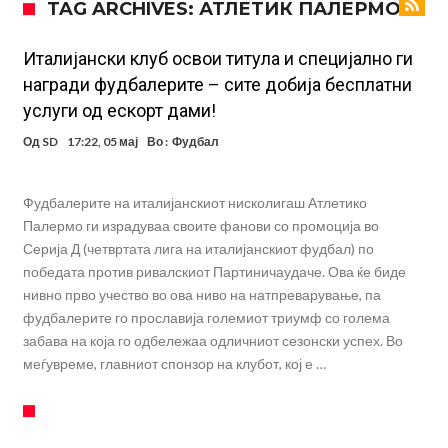
TAG ARCHIVES: АТЛЕТИК ПАЛЕРМО
трите нови правила
Неочекувана „бомба“ од Англија: Ливерпул се засили од
Барселона!
Тикет на денот (сабота, 08.08.2026)
Италијански клуб освои титула и специјално ги
награди фудбалерите – сите добија бесплатни
Судење за смртта на Марадона: Откриени нови детали
услуги од ескорт дами!
Англиски репрезентативец обвинет за напад во ноќен клуб – ќе
Од
SD
17:22, 05 мај
Во :
Фудбал
оди на суд!
Дилеми повеќе нема: Познато е кога Родри ќе стане новиот
фудбалер на Барселона
Ливерпул и Арсенал влегуваат во „војна“ поради фудбалер
Фудбалерите на италијанскиот нисколигаш Атлетико
Палермо ги израдуваа своите фанови со промоција во
вреден 69 милиони евра!
Кој го убеди Родри да ја избере Барселона?
Серија Д (четвртата лига на италијанскиот фудбал) по
Инфантино го возвраќа ударот, кој сè досега го поддржал?
победата против ривалскиот Партиничаудаче. Ова ќе биде
нивно прво учество во ова ниво на натпреварување, па
фудбалерите го прославија големиот триумф со голема
забава на која го одбележаа одличниот сезонски успех. Во
меѓувреме, главниот спонзор на клубот, кој е …