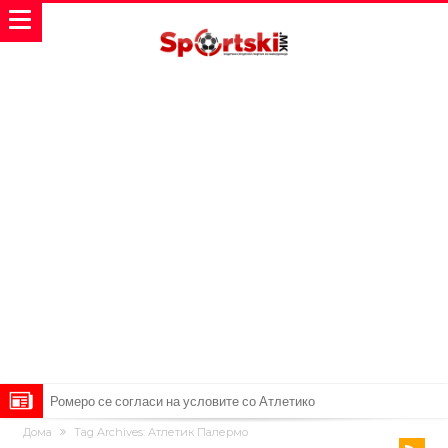
Ромеро се согласи на условите со Атлетико
Дома
Tag Archives: Атлетик Палермо
Мурињо воведува строга дисциплина во Реал Мадрид: Ова се