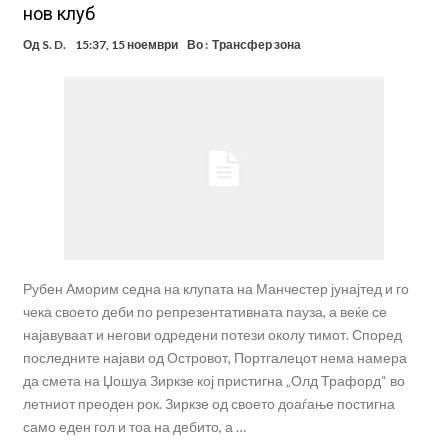
нов клуб
Од
S. D.
15:37, 15 ноември
Во :
Трансфер зона
Рубен Аморим седна на клупата на Манчестер јунајтед и го
чека своето деби по репрезентативната пауза, а веќе се
најавуваат и негови одредени потези околу тимот. Според
последните најави од Островот, Портгалецот нема намера
да смета на Џошуа Зиркзе кој пристигна „Олд Трафорд“ во
летниот преоден рок. Зиркзе од своето доаѓање постигна
само еден гол и тоа на дебито, а …