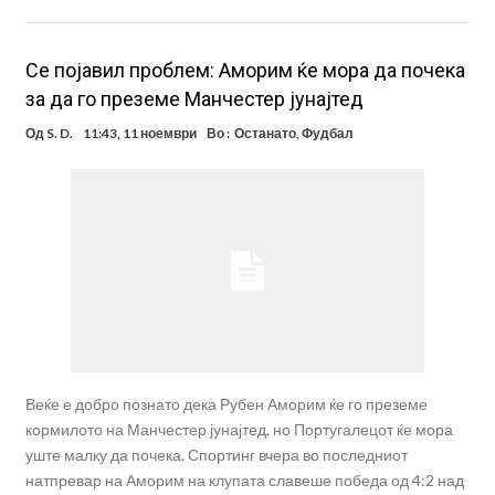
Се појавил проблем: Аморим ќе мора да почека
за да го преземе Манчестер јунајтед
Од
S. D.
11:43, 11 ноември
Во :
Останато
,
Фудбал
Веќе е добро познато дека Рубен Аморим ќе го преземе
кормилото на Манчестер јунајтед, но Португалецот ќе мора
уште малку да почека. Спортинг вчера во последниот
натпревар на Аморим на клупата славеше победа од 4:2 над