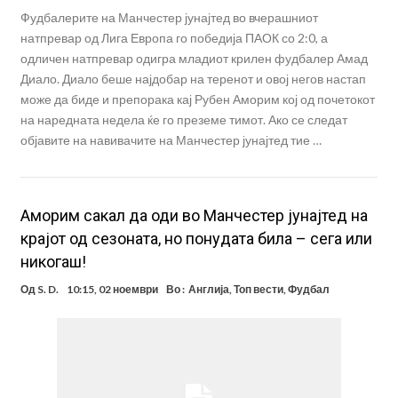
Фудбалерите на Манчестер јунајтед во вчерашниот
натпревар од Лига Европа го победија ПАОК со 2:0, а
одличен натпревар одигра младиот крилен фудбалер Амад
Диало. Диало беше најдобар на теренот и овој негов настап
може да биде и препорака кај Рубен Аморим кој од почетокот
на наредната недела ќе го преземе тимот. Ако се следат
објавите на навивачите на Манчестер јунајтед тие …
Аморим сакал да оди во Манчестер јунајтед на
крајот од сезоната, но понудата била – сега или
никогаш!
Од
S. D.
10:15, 02 ноември
Во :
Англија
,
Топ вести
,
Фудбал