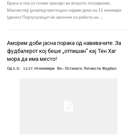
Брага и тоа со голем пресврт во второто полувреме.
Манчестер јунајтед претходно најави дека на 11 ноември
(денес) Португалецот ќе започне со работа на …
Аморим доби јасна порака од навивачите: За
фудбалерот кој беше „отпишан“ кај Тен Хаг
мора да има место!
Од
S. D.
11:27, 09 ноември
Во :
Останато
,
Топ вести
,
Фудбал