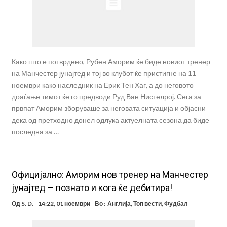
Како што е потврдено, Рубен Аморим ќе биде новиот тренер
на Манчестер јунајтед и тој во клубот ќе пристигне на 11
ноември како наследник на Ерик Тен Хаг, а до неговото
доаѓање тимот ќе го предводи Руд Ван Нистелрој. Сега за
првпат Аморим зборуваше за неговата ситуација и објасни
дека од претходно донел одлука актуелната сезона да биде
последна за …
Oфицијално: Аморим нов тренер на Манчестер
јунајтед – познато и кога ќе дебитира!
Од
S. D.
14:22, 01 ноември
Во :
Англија
,
Топ вести
,
Фудбал