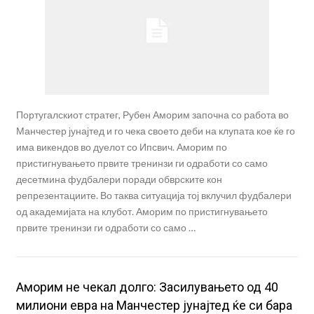
Португалскиот стратег, Рубен Аморим започна со работа во
Манчестер јунајтед и го чека своето деби на клупата кое ќе го
има викендов во дуелот со Ипсвич. Аморим по
пристигнувањето првите тренинзи ги одработи со само
десетмина фудбалери поради обврските кон
репрезентациите. Во таква ситуација тој вклучил фудбалери
од академијата на клубот. Аморим по пристигнувањето
првите тренинзи ги одработи со само …
Aморим не чекал долго: Засилувањето од 40
милиони евра на Манчестер јунајтед ќе си бара