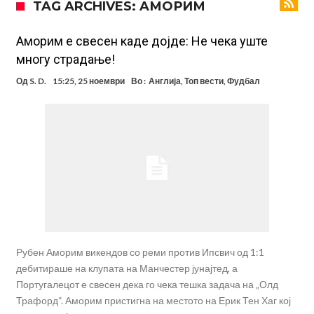
TAG ARCHIVES: AМОРИМ
вметнаа Де Брујне и направија хит (Фото)
Бизарна тепачка која го запали интернетот: Познатиот тешкаш го
прифати најлудиот предизвик на кариерата – сам против
Меси, Нејмар и Суарез повторно заедно?!
Аморим е свесен каде дојде: Не чека уште
многу страдање!
шестмина (Видео)
Маркус Рашфорд повторно со Манчестер Јунајтед. Не е
Од
S. D.
15:25, 25 ноември
Во :
Англија
,
Топ вести
,
Фудбал
заинтересиран за трансфер во Турција и Саудиска Арабија
Дарвин Нуњез на прагот на трансфер во Трабзонспор
Тикет на денот (понеделник, 10.08.2026)
Феран Торес се поблиску до трансфер во ПСЖ
Даниел Малдини повторно го смени клубот во Серија “А”
Рубен Аморим викендов со реми против Ипсвич од 1:1
дебитираше на клупата на Манчестер јунајтед, а
Португалецот е свесен дека го чека тешка задача на „Олд
Трафорд“. Аморим пристигна на местото на Ерик Тен Хаг кој