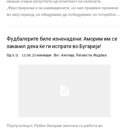
имаше очајни резултати од почетокот на сезоната.
„Фрустрирачки е за навивавачите, но ние правиме промени
во овој период, се обидуваме да победуваме, но потребно …
Фудбалерите биле изненадени: Аморим им се
заканил дека ќе ги испрати во Бугарија!
Од
S. D.
11:38, 22 ноември
Во :
Англија
,
Топ вести
,
Фудбал
Португалецот, Рубен Аморим започна со работа во