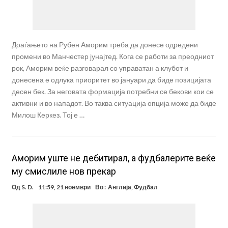
Доаѓањето на Рубен Аморим треба да донесе одредени
промени во Манчестер јунајтед. Кога се работи за преодниот
рок, Аморим веќе разговарал со управатан а клубот и
донесена е одлука приоритет во јануари да биде позицијата
десен бек. За неговата формација потребни се бекови кои се
активни и во нападот. Во таква ситуација опција може да биде
Милош Керкез. Тој е …
Аморим уште не дебитирал, а фудбалерите веќе
му смислиле нов прекар
Од
S. D.
11:59, 21 ноември
Во :
Англија
,
Фудбал