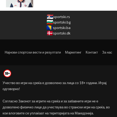
sportski.rs
sportski.bg
sportski.ba
sportski.dk
Најнови спортски вести и резултати
Маркетинг
Контакт
За нас
Учество во игри на среќа е дозволено за лица со 18+ години. Играј
одговорно!
Согласно Законот за игрите на среќа и за забавните игри не е
дозволено физичко лице да учествува во странски игри на среќа, во
кои влоговите се уплаќаат на територијата на Македонија.