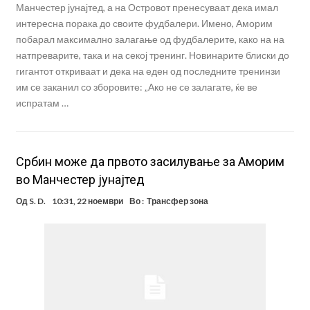
Манчестер јунајтед, а на Островот пренесуваат дека имал
интересна порака до своите фудбалери. Имено, Аморим
побарал максимално залагање од фудбалерите, како на на
натпреварите, така и на секој тренинг. Новинарите блиски до
гигантот откриваат и дека на еден од последните тренинзи
им се заканил со зборовите: „Ако не се залагате, ќе ве
испратам …
Србин може да првото засилување за Аморим
во Манчестер јунајтед
Од
S. D.
10:31, 22 ноември
Во :
Трансфер зона