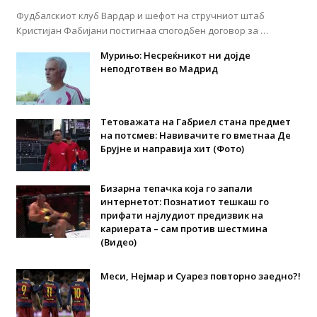
Фудбалскиот клуб Вардар и шефот на стручниот штаб
Кристијан Фабијани постигнаа спогодбен договор за …
Мурињо: Несреќникот ни дојде
неподготвен во Мадрид
Тетоважата на Габриел стана предмет
на потсмев: Навивачите го вметнаа Де
Брујне и направија хит (Фото)
Бизарна тепачка која го запали
интернетот: Познатиот тешкаш го
прифати најлудиот предизвик на
кариерата – сам против шестмина
(Видео)
Меси, Нејмар и Суарез повторно заедно?!