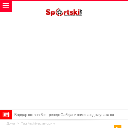
Мурињо: Несреќникот ни дојде неподготвен во Мадрид
Дома
Tag Archives: aморим
Тетоважата на Габриел стана предмет на потсмев: Навивачите го