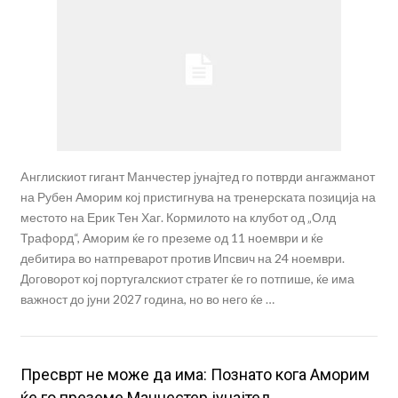
Aнглискиот гигант Манчестер јунајтед го потврди ангажманот
на Рубен Аморим кој пристигнува на тренерската позиција на
местото на Ерик Тен Хаг. Кормилото на клубот од „Олд
Трафорд“, Аморим ќе го преземе од 11 ноември и ќе
дебитира во натпреварот против Ипсвич на 24 ноември.
Договорот кој португалскиот стратег ќе го потпише, ќе има
важност до јуни 2027 година, но во него ќе …
Пресврт не може да има: Познато кога Аморим
ќе го преземе Манчестер јунајтед