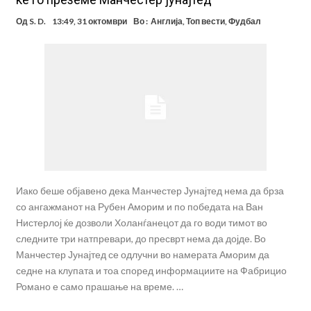
Од
S. D.
13:49, 31 октомври
Во :
Англија
,
Топ вести
,
Фудбал
Иако беше објавено дека Манчестер Јунајтед нема да брза
со ангажманот на Рубен Аморим и по победата на Ван
Нистерлој ќе дозволи Холанѓанецот да го води тимот во
следните три натпревари, до пресврт нема да дојде. Во
Манчестер Јунајтед се одлучни во намерата Аморим да
седне на клупата и тоа според информациите на Фабрицио
Романо е само прашање на време. …