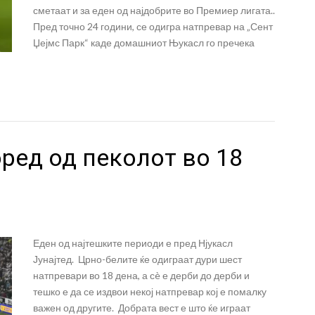
сметаат и за еден од најдобрите во Премиер лигата..
Пред точно 24 години, се одигра натпревар на „Сент
Џејмс Парк“ каде домашниот Њукасл го пречека
ред од пеколот во 18
Еден од најтешките периоди е пред Нјукасл
Јунајтед. Црно-белите ќе одиграат дури шест
натпревари во 18 дена, а сè е дерби до дерби и
тешко е да се издвои некој натпревар кој е помалку
важен од другите. Добрата вест е што ќе играат