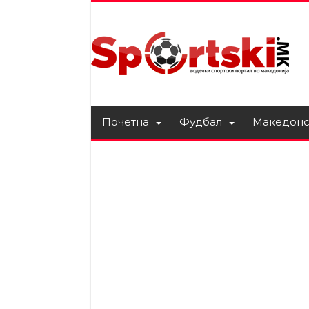
Почетна
Фудбал
Македонс