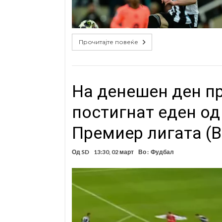
Прочитајте повеќе
На денешен ден п
постигнат еден од
Премиер лигата (
Од
SD
13:30, 02 март
Во :
Фудбал