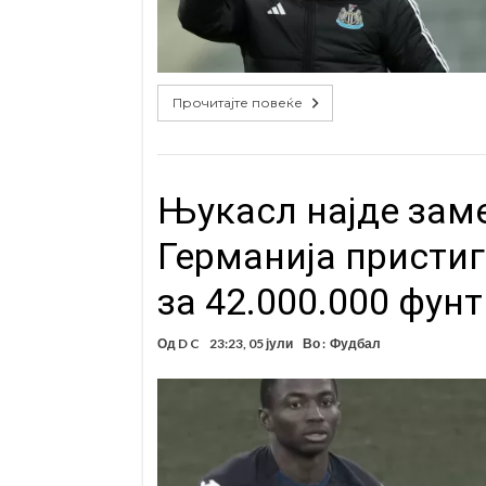
Прочитајте повеќе
Њукасл најде заме
Германија пристиг
за 42.000.000 фунт
Од
D C
23:23, 05 јули
Во :
Фудбал