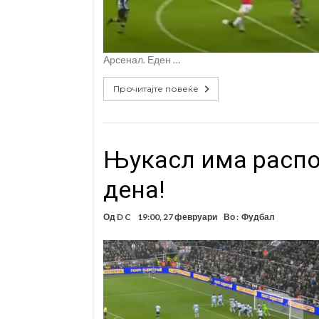
Арсенал. Еден …
Прочитајте повеќе
Њукасл има распо
дена!
Од
D C
19:00, 27 февруари
Во :
Фудбал