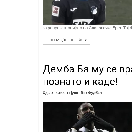
за репрезентацијата на Слоновачка Брег. Тој 
Прочитајте повеќе
Демба Ба му се вр
познато и каде!
Од
SD
13:11, 11 јуни
Во :
Фудбал