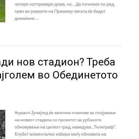
четири натпревари дома, но… Да почнеме по ред,
прво во рамките на Премиер лигата ќе бидат
домаќини …
ди нов стадион? Треба
ајголем во Обединетото
Њукасл Јунајтед ќе започне планови за спојување
на новиот стадион со проектот за урбаното
обновување на целиот град, наведува „Телеграф“.
Клубот моментално избира меѓу обновата на