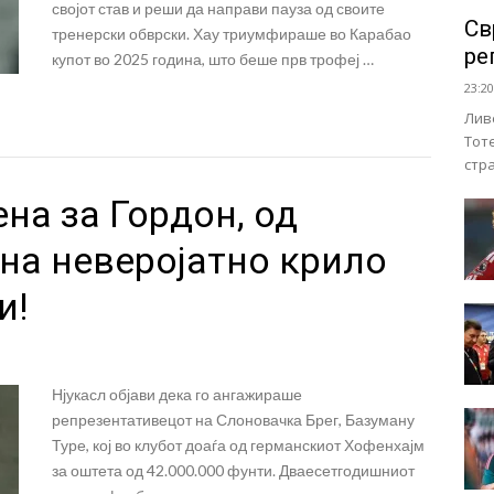
својот став и реши да направи пауза од своите
Св
тренерски обврски. Хау триумфираше во Карабао
ре
купот во 2025 година, што беше прв трофеј …
23:20
Лив
Тот
стр
на за Гордон, од
на неверојатно крило
и!
Нјукасл објави дека го ангажираше
репрезентативецот на Слоновачка Брег, Базуману
Туре, кој во клубот доаѓа од германскиот Хофенхајм
за оштета од 42.000.000 фунти. Дваесетгодишниот