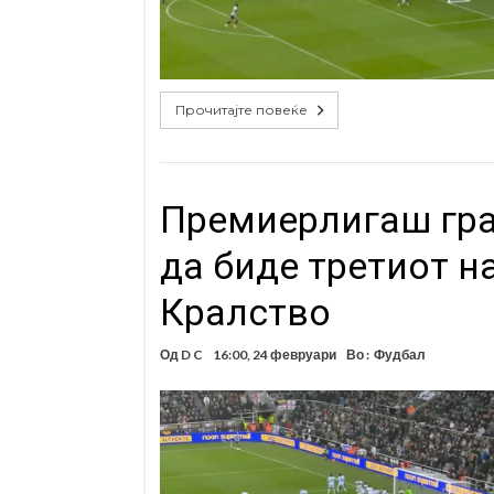
Прочитајте повеќе
Премиерлигаш гра
да биде третиот н
Кралство
Од
D C
16:00, 24 февруари
Во :
Фудбал