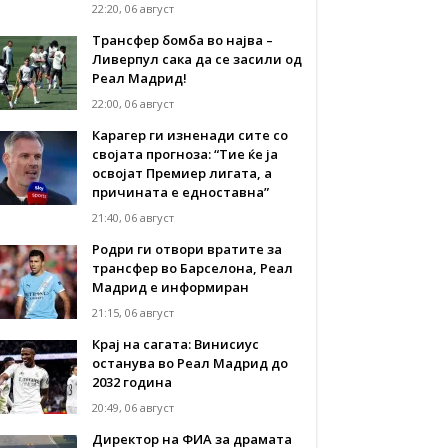
22:20, 06 август
Трансфер бомба во најва –
Ливерпул сака да се засили од
Реал Мадрид!
22:00, 06 август
Карагер ги изненади сите со
својата прогноза: “Тие ќе ја
освојат Премиер лигата, а
причината е едноставна”
21:40, 06 август
Родри ги отвори вратите за
трансфер во Барселона, Реал
Мадрид е информиран
21:15, 06 август
Крај на сагата: Винисиус
останува во Реал Мадрид до
2032 година
20:49, 06 август
Директор на ФИА за драмата