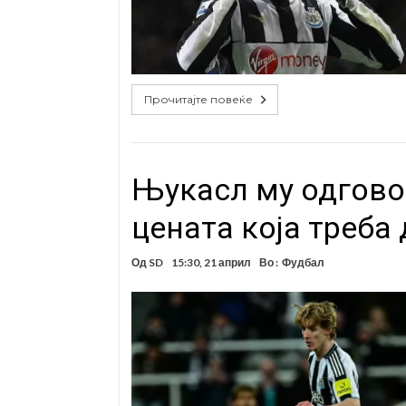
Прочитајте повеќе
Њукасл му одговор
цената која треба 
Од
SD
15:30, 21 април
Во :
Фудбал