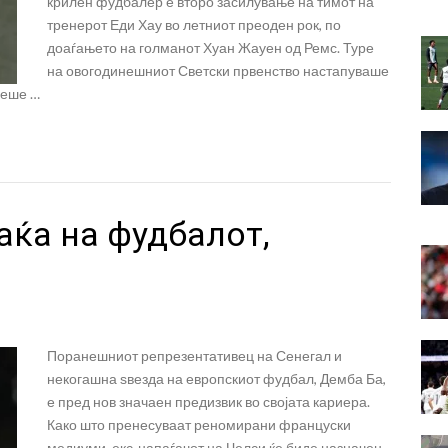
крилен фудбалер е второ засилување на тимот на
тренерот Еди Хау во летниот преоден рок, по
доаѓањето на голманот Хуан Жауен од Ремс. Туре
на овогодинешниот Светски првенство настапуваше
беше …
аќа на фудбалот,
Поранешниот репрезентативец на Сенегал и
некогашна ѕвезда на европскиот фудбал, Демба Ба,
е пред нов значаен предизвик во својата кариера.
Како што пренесуваат реномирани француски
медиуми, екс-напаѓачот на Челси ќе биде назначен