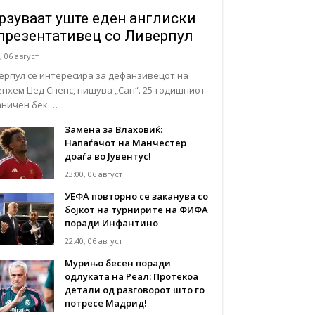
рзуваат уште еден англиски
презентативец со Ливерпул
, 06 август
ерпул се интересира за дефанзивецот на
енхем Џед Спенс, пишува „Сан“. 25-годишниот
аничен бек …
Замена за Влаховиќ:
Напаѓачот на Манчестер
доаѓа во Јувентус!
23:00, 06 август
УЕФА повторно се заканува со
бојкот на турнирите на ФИФА
поради Инфантино
22:40, 06 август
Мурињо бесен поради
одлуката на Реал: Протекоа
детали од разговорот што го
потресе Мадрид!