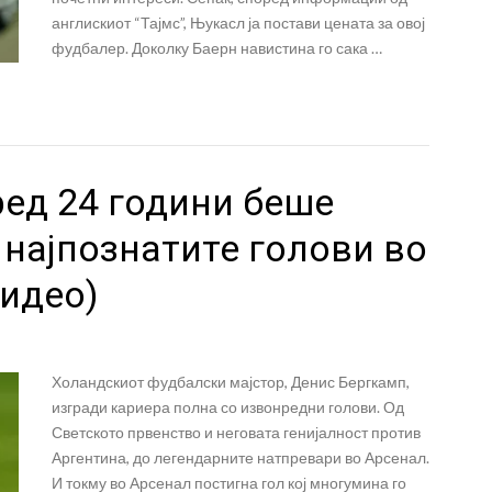
англискиот “Тајмс”, Њукасл ја постави цената за овој
фудбалер. Доколку Баерн навистина го сака …
ред 24 години беше
 најпознатите голови во
Видео)
Холандскиот фудбалски мајстор, Денис Бергкамп,
изгради кариера полна со извонредни голови. Од
Светското првенство и неговата генијалност против
Аргентина, до легендарните натпревари во Арсенал.
И токму во Арсенал постигна гол кој многумина го