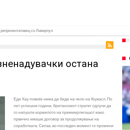
т на Манчестер доаѓа во Јувентус!
 бојкот на турнирите на ФИФА поради Инфантино
 на Реал: Протекоа детали од разговорот што го потресе Мадрид!
зненадувачки остана
верпул сака да се засили од Реал Мадрид!
ојата прогноза: “Тие ќе ја освојат Премиер лигата, а причината е едноставн
рансфер во Барселона, Реал Мадрид е информиран
нува во Реал Мадрид до 2032 година
Еди Хау повеќе нема да биде на чело на Њукасл. По
о Формула 1: Не можеме да одиме толку далеку!
пет успешни години, британскиот стратег одлучи да
онот“ на Ливерпул за трансферот ан Бредли Баркола?
го напушти кормилото на премиерлигашот иако
првично имаше договор за продолжување на
соработката. Сепак, во последен момент го промени