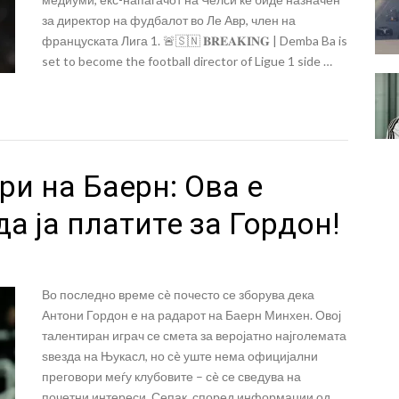
за директор на фудбалот во Ле Авр, член на
француската Лига 1. 🚨🇸🇳 𝐁𝐑𝐄𝐀𝐊𝐈𝐍𝐆 | Demba Ba is
set to become the football director of Ligue 1 side …
и на Баерн: Ова е
да ја платите за Гордон!
Во последно време сè почесто се зборува дека
Антони Гордон е на радарот на Баерн Минхен. Овој
талентиран играч се смета за веројатно најголемата
ѕвезда на Њукасл, но сè уште нема официјални
преговори меѓу клубовите – сè се сведува на
почетни интереси. Сепак, според информации од