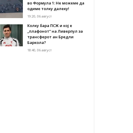
во Формула 1: Не можеме да
одиме толку далеку!
19:20, 06 август
Колку бара ПСЖ и кој е
„плафонот“ на Ливерпул за
трансферот ан Бредли
Баркола?
18:40, 06 август