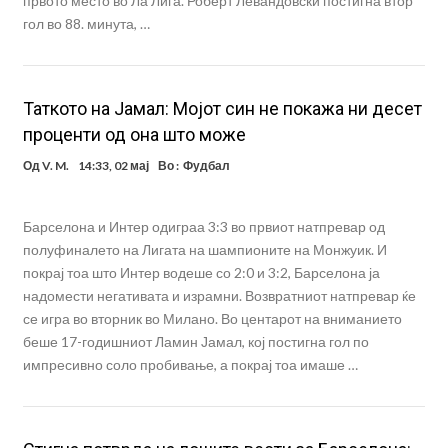
првото место во Ла Лига. Роберт Левандовски постигна втор
гол во 88. минута, …
Таткото на Јамал: Мојот син не покажа ни десет
проценти од она што може
Од
V. M.
14:33, 02 мај
Во :
Фудбал
Барселона и Интер одиграа 3:3 во првиот натпревар од
полуфиналето на Лигата на шампионите на Монжуик. И
покрај тоа што Интер водеше со 2:0 и 3:2, Барселона ја
надомести негативата и израмни. Возвратниот натпревар ќе
се игра во вторник во Милано. Во центарот на вниманието
беше 17-годишниот Ламин Јамал, кој постигна гол по
импресивно соло пробивање, а покрај тоа имаше …