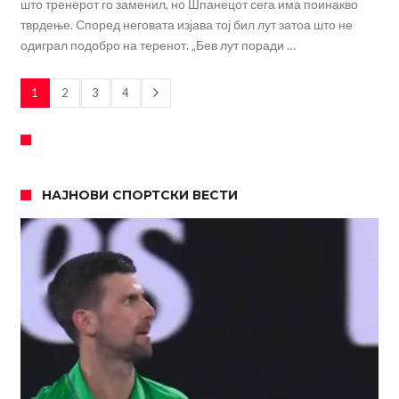
што тренерот го заменил, но Шпанецот сега има поинакво
тврдење. Според неговата изјава тој бил лут затоа што не
одиграл подобро на теренот. „Бев лут поради …
1
2
3
4
НАЈНОВИ СПОРТСКИ ВЕСТИ