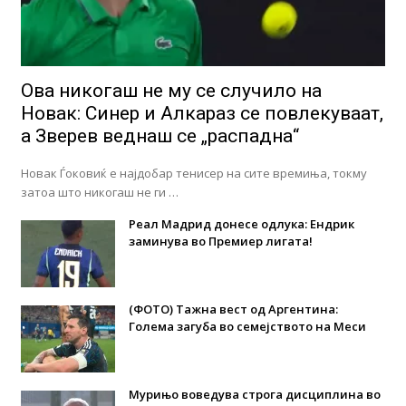
Ова никогаш не му се случило на
Новак: Синер и Алкараз се повлекуваат,
а Зверев веднаш се „распадна“
Новак Ѓоковиќ е најдобар тенисер на сите времиња, токму
затоа што никогаш не ги …
Реал Мадрид донесе одлука: Eндрик
заминува во Премиер лигата!
(ФОТО) Тажна вест од Аргентина:
Голема загуба во семејството на Меси
Мурињо воведува строга дисциплина во