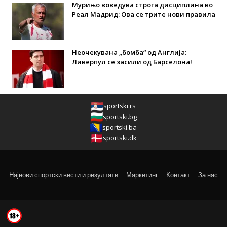
Мурињо воведува строга дисциплина во
Реал Мадрид: Ова се трите нови правила
Неочекувана „бомба“ од Англија:
Ливерпул се засили од Барселона!
sportski.rs
sportski.bg
sportski.ba
sportski.dk
Најнови спортски вести и резултати
Маркетинг
Контакт
За нас