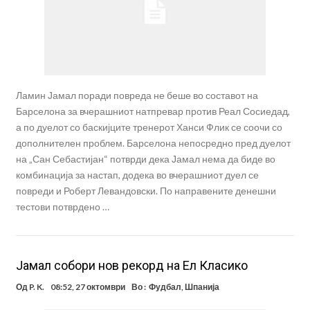
Ламин Јамал поради повреда не беше во составот на
Барселона за вчерашниот натпревар против Реал Сосиедад,
а по дуелот со баскијците тренерот Ханси Флик се соочи со
дополнителен проблем. Барселона непосредно пред дуелот
на „Сан Себастијан“ потврди дека Јамал нема да биде во
комбинација за настап, додека во вчерашниот дуел се
повреди и Роберт Левандовски. По направените денешни
тестови потврдено …
Јамал собори нов рекорд на Ел Класико
Од
P. K.
08:52, 27 октомври
Во :
Фудбал
,
Шпанија