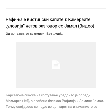
Рафиња е вистински капитен: Камераите
„уловија“ негов разговор со Јамал (Видео)
Од
SD
15:55, 04 декември
Во :
Фудбал
Барселона синоќа на гостување убедливо ја победи
Маљорка (1:5), а особено блескаа Рафинја и Ламине Јамал.
Токму овој двоец се најде во центарот на вниманието во