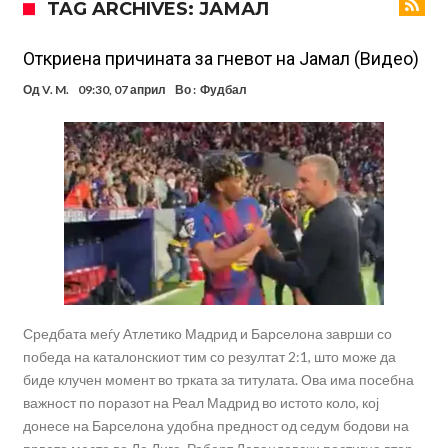
TAG ARCHIVES: ЈАМАЛ
на Меси
Мурињо воведува строга дисциплина во Реал Мадрид: Ова се
трите нови правила за успех
Целосна војна: Барса го растура најважниот летен трансфер на
Откриена причината за гневот на Јамал (Видео)
Атлетико?!
Инфантино имал љубовница: Испливаа скандалозни
Од
V. M.
09:30, 07 април
Во :
Фудбал
информации, добивала пари од УЕФА
Ромеро се согласи на условите со Атлетико
Арсенал со 138 милиони евра тргнува по ѕвездата на Серија А?
Мурињо воведува строга дисциплина во Реал Мадрид: Ова се
трите нови правила
Неочекувана „бомба“ од Англија: Ливерпул се засили од
Барселона!
Средбата меѓу Атлетико Мадрид и Барселона заврши со
победа на каталонскиот тим со резултат 2:1, што може да
биде клучен момент во трката за титулата. Ова има посебна
важност по поразот на Реал Мадрид во истото коло, кој
донесе на Барселона удобна предност од седум бодови на