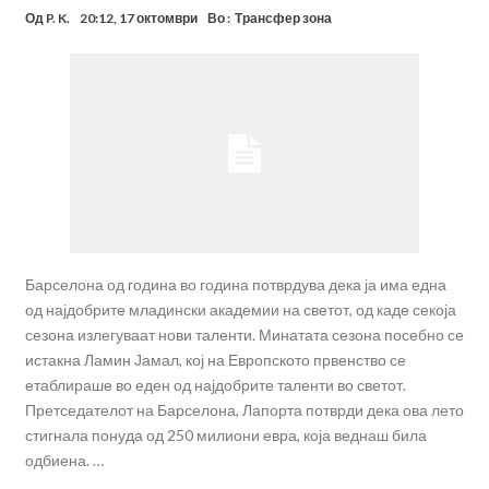
Од
P. K.
20:12, 17 октомври
Во :
Трансфер зона
Барселона од година во година потврдува дека ја има една
од најдобрите младински академии на светот, од каде секоја
сезона излегуваат нови таленти. Минатата сезона посебно се
истакна Ламин Јамал, кој на Европското првенство се
етаблираше во еден од најдобрите таленти во светот.
Претседателот на Барселона, Лапорта потврди дека ова лето
стигнала понуда од 250 милиони евра, која веднаш била
одбиена. …