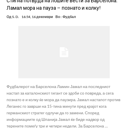
Стигна потврда на лошите вести за Барселона:
Ламал мора на пауза – познато и колку!
Од
S. D.
16:54, 16 декември
Во :
Фудбал
Фудбалерот на Барселона Ламин Јамал на последниот
настап за каталонскиот гигант се здоби со повреда, а сега
познато е и колку ќе мора да паузира. Јамал настапот против
Леганес го заврши на 15-тина минути пред крајот кога
германскиот стратег одлучи да го замени. Според
информациите од Шпанија Јамал ќе биде надвор од
терените помеѓу три и четири недели. За Барселона …