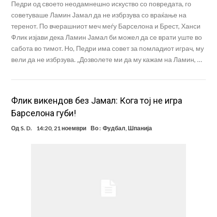
Педри од своето неодамнешно искуство со повредата, го
советуваше Ламин Јамал да не избрзува со враќање на
теренот. По вчерашниот меч меѓу Барселона и Брест, Ханси
Флик изјави дека Ламин Јамал би можел да се врати уште во
сабота во тимот. Но, Педри има совет за помладиот играч, му
вели да не избрзува. „Дозволете ми да му кажам на Ламин, …
Флик викендов без Јамал: Кога тој не игра
Барселона губи!
Од
S. D.
14:20, 21 ноември
Во :
Фудбал
,
Шпанија