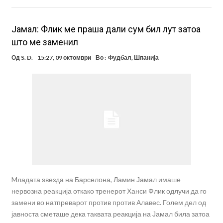
Јамал: Флик ме праша дали сум бил лут затоа
што ме заменил
Од
S. D.
15:27, 09 октомври
Во :
Фудбал
,
Шпанија
Mладата ѕвезда на Барселона, Ламин Јамал имаше
нервозна реакција откако тренерот Ханси Флик одлучи да го
замени во натпреварот против против Алавес. Голем дел од
јавноста сметаше дека таквата реакција на Јамал била затоа