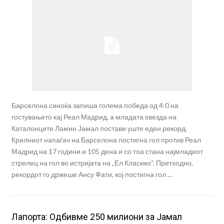
Барселона синоќа запиша голема победа од 4:0 на
гостувањето кај Реал Мадрид, а младата ѕвезда на
Каталонците Ламин Јамал постави уште еден рекорд.
Крилниот напаѓач на Барселона постигна гол против Реал
Мадрид на 17 години и 105 дена и со тоа стана најмладиот
стрелец на гол во истријата на „Ел Класико“. Претходно,
рекордот го држеше Ансу Фати, кој постигна гол …
Лапорта: Одбивме 250 милиони за Јамал