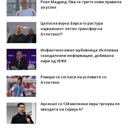
Реал Мадрид: Ова се трите нови правила
за успех
Целосна војна: Барса го растура
најважниот летен трансфер на
Атлетико?!
Инфантино имал љубовница: Испливаа
скандалозни информации, добивала
пари од УЕФА
Ромеро се согласи на условите со
Атлетико
Арсенал со 138 милиони евра тргнува по
ѕвездата на Серија А?