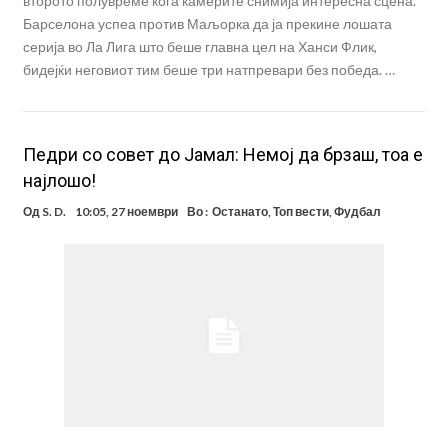
второто полувреме кога камерите снимија интересна сцена.
Барселона успеа против Маљорка да ја прекине лошата
серија во Ла Лига што беше главна цел на Ханси Флик,
бидејќи неговиот тим беше три натпревари без победа. …
Педри со совет до Јамал: Немој да брзаш, тоа е
најлошо!
Од
S. D.
10:05, 27 ноември
Во :
Останато
,
Топ вести
,
Фудбал