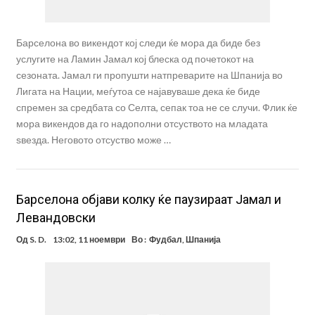
Барселона во викендот кој следи ќе мора да биде без
услугите на Ламин Јамал кој блеска од почетокот на
сезоната. Јамал ги пропушти натпреварите на Шпанија во
Лигата на Нации, меѓутоа се најавуваше дека ќе биде
спремен за средбата со Селта, сепак тоа не се случи. Флик ќе
мора викендов да го надополни отсуството на младата
ѕвезда. Неговото отсуство може …
Барселона објави колку ќе паузираат Јамал и
Левандовски
Од
S. D.
13:02, 11 ноември
Во :
Фудбал
,
Шпанија