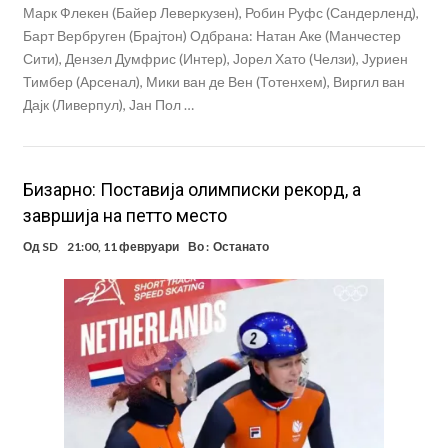
Марк Флекен (Байер Леверкузен), Робин Руфс (Сандерленд),
Барт Вербруген (Брајтон) Одбрана: Натан Аке (Манчестер
Сити), Дензел Думфрис (Интер), Јорел Хато (Челзи), Јуриен
Тимбер (Арсенал), Мики ван де Вен (Тотенхем), Виргил ван
Дајк (Ливерпул), Јан Пол …
Бизарно: Поставија олимписки рекорд, а
завршија на петто место
Од
SD
21:00, 11 февруари
Во :
Останато