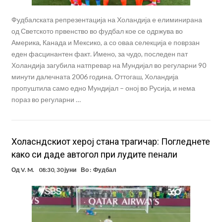
Фудбалската репрезентација на Холандија е елиминирана
од Светското првенство во фудбал кое се одржува во
Америка, Канада и Мексико, а со оваа селекција е поврзан
еден фасцинантен факт. Имено, за чудо, последен пат
Холандија загубила натпревар на Мундијал во регуларни 90
минути далечната 2006 година. Оттогаш, Холандија
пропуштила само едно Мундијал – оној во Русија, и нема
пораз во регуларни …
Холасндскиот херој стана трагичар: Погледнете
како си даде автогол при лудите пенали
Од
V. M.
08:30, 30 јуни
Во :
Фудбал