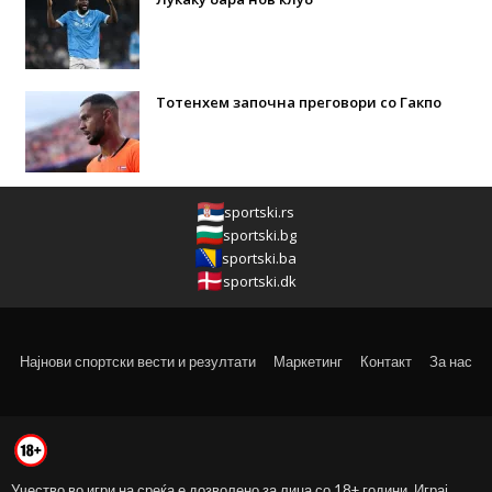
Тотенхем започна преговори со Гакпо
sportski.rs
sportski.bg
sportski.ba
sportski.dk
Најнови спортски вести и резултати
Маркетинг
Контакт
За нас
Учество во игри на среќа е дозволено за лица со 18+ години. Играј