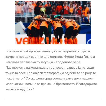
Времето во таборот на холандската репрезентација се
замрзна поради вестите што стигнаа. Имено, Коди Гакпо и
неговата партнерка го загубија нероденото бебе.
Партнерката на холандскиот репрезентативец ја потврди
тажната вест. Таа објави фотографија од бебето со рацете
покрај него. “Со скршени срца соопштуваме дека нашиот
малечок син почина за време на бременоста. Благодариме
за сета поддршка.”