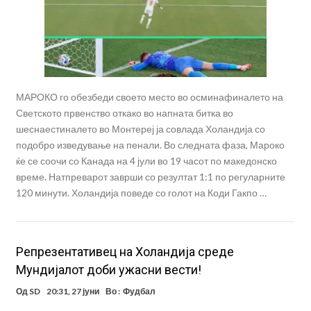
МАРОКО го обезбеди своето место во осминафиналето на
Светското првенство откако во напната битка во
шеснаестиналето во Монтереј ја совлада Холандија со
подобро изведување на пенали. Во следната фаза, Мароко
ќе се соочи со Канада на 4 јули во 19 часот по македонско
време. Натпреварот заврши со резултат 1:1 по регуларните
120 минути. Холандија поведе со голот на Коди Гакпо …
Репрезентативец на Холандија среде
Мундијалот доби ужасни вести!
Од
SD
20:31, 27 јуни
Во :
Фудбал