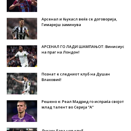
Арсенал и Њукасл веќе се договорија,
Гимарејш заминува
АРСЕНАЛ ГО ЛАДИ ШАМПАЊОТ: Винисиус
на праг на Лондон!
Познат е следниот клуб на Душан
Влаховиќ!
Решено е: Реал Мадрид го испраќа својот
млад талент во Серија “А”
Лукаку бара нов клуб