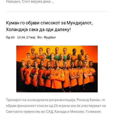
Наводно, Слот верува дека …
Куман го објави списокот за Мундијалот,
Холандија сака да оди далеку!
Од
SD
15:34, 27 мај
Во :
Фудбал
Тренерот на холандската репрезентација, Роналд Куман, го
објави финалниот список од 26 играчи кои ќе учествуваат на
Светското првенство во САД, Канада и Мексико. Голмани: