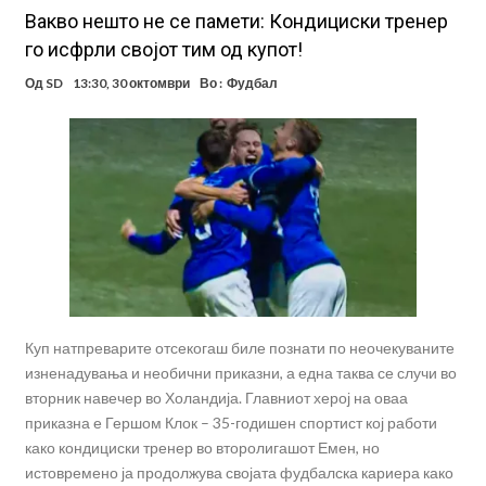
Вакво нешто не се памети: Кондициски тренер
го исфрли својот тим од купот!
Од
SD
13:30, 30 октомври
Во :
Фудбал
Куп натпреварите отсекогаш биле познати по неочекуваните
изненадувања и необични приказни, а една таква се случи во
вторник навечер во Холандија. Главниот херој на оваа
приказна е Гершом Клок – 35-годишен спортист кој работи
како кондициски тренер во второлигашот Емен, но
истовремено ја продолжува својата фудбалска кариера како