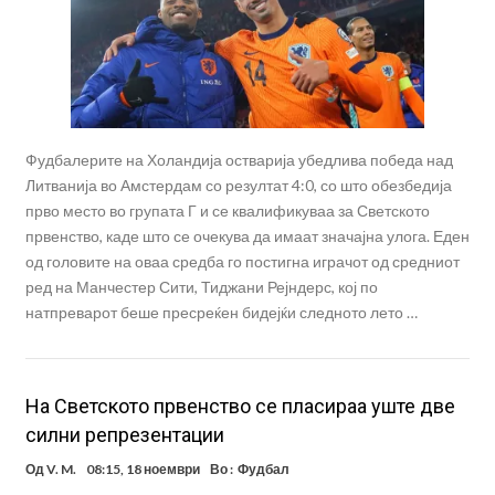
Фудбалерите на Холандија остварија убедлива победа над
Литванија во Амстердам со резултат 4:0, со што обезбедија
прво место во групата Г и се квалификуваа за Светското
првенство, каде што се очекува да имаат значајна улога. Еден
од головите на оваа средба го постигна играчот од средниот
ред на Манчестер Сити, Тиджани Рејндерс, кој по
натпреварот беше пресреќен бидејќи следното лето …
На Светското првенство се пласираа уште две
силни репрезентации
Од
V. M.
08:15, 18 ноември
Во :
Фудбал