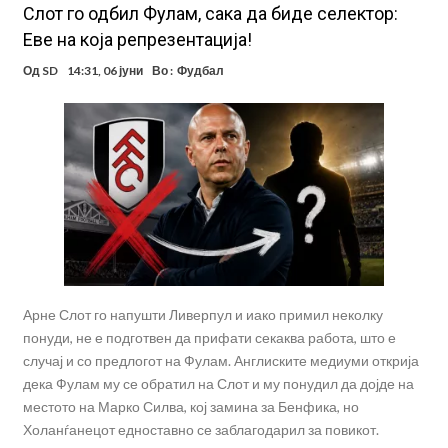
Слот го одбил Фулам, сака да биде селектор:
Еве на која репрезентација!
Од
SD
14:31, 06 јуни
Во :
Фудбал
Арне Слот го напушти Ливерпул и иако примил неколку
понуди, не е подготвен да прифати секаква работа, што е
случај и со предлогот на Фулам. Англиските медиуми открија
дека Фулам му се обратил на Слот и му понудил да дојде на
местото на Марко Силва, кој замина за Бенфика, но
Холанѓанецот едноставно се заблагодарил за повикот.