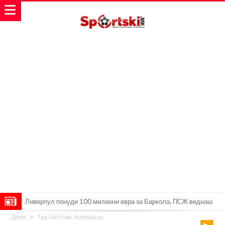
Јувентус се насочил кон напаѓач на Манчестер Јунајтед
Дома
Tag Archives: Холандија
Модриќ откри што го натерало да остане во Милан