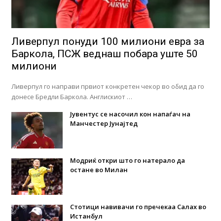
Ливерпул понуди 100 милиони евра за
Баркола, ПСЖ веднаш побара уште 50
милиони
Ливерпул го направи првиот конкретен чекор во обид да го
донесе Бредли Баркола. Англискиот …
Јувентус се насочил кон напаѓач на
Манчестер Јунајтед
Модриќ откри што го натерало да
остане во Милан
Стотици навивачи го пречекаа Салах во
Истанбул