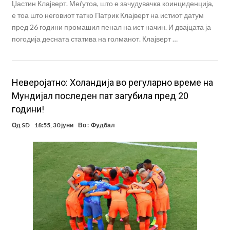
Џастин Клајверт. Меѓутоа, што е зачудувачка коинциденција,
е тоа што неговиот татко Патрик Клајверт на истиот датум
пред 26 години промашил пенал на ист начин. И двајцата ја
погодија десната статива на голманот. Клајверт …
Неверојатно: Холандија во регуларно време на
Мундијал последен пат загубила пред 20
години!
Од
SD
18:55, 30 јуни
Во :
Фудбал