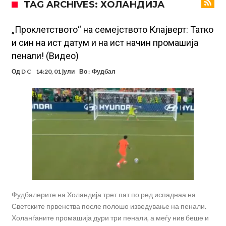
TAG ARCHIVES: ХОЛАНДИЈА
Стотици навивачи го пречекаа Салах во Истанбул
Арсенал и Њукасл веќе се договорија, Гимарејш заминува
„Проклетството“ на семејството Клајверт: Татко
и син на ист датум и на ист начин промашија
АРСЕНАЛ ГО ЛАДИ ШАМПАЊОТ: Винисиус на праг на Лондон!
пенали! (Видео)
Познат е следниот клуб на Душан Влаховиќ!
Од
D C
14:20, 01 јули
Во :
Фудбал
Решено е: Реал Мадрид го испраќа својот млад талент во Серија
“А”
Лукаку бара нов клуб
Тотенхем започна преговори со Гакпо
Фудбалерите на Холандија трет пат по ред испаднаа на
Светските првенства после полошо изведување на пенали.
Холанѓаните промашија дури три пенали, а меѓу нив беше и