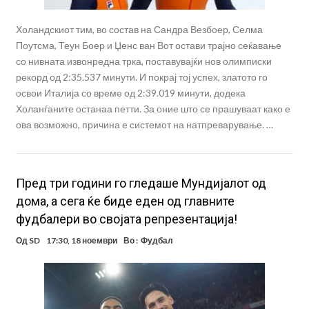
Холандскиот тим, во состав на Сандра Везбоер, Селма
Поутсма, Теун Боер и Џенс ван Вот остави трајно сеќавање
со нивната извонредна трка, поставувајќи нов олимписки
рекорд од 2:35.537 минути. И покрај тој успех, златото го
освои Италија со време од 2:39.019 минути, додека
Холанѓаните останаа петти. За оние што се прашуваат како е
ова возможно, причина е системот на натпреварување. …
Пред три години го гледаше Мундијалот од
дома, а сега ќе биде еден од главните
фудбалери во својата репрезентација!
Од
SD
17:30, 18 ноември
Во :
Фудбал