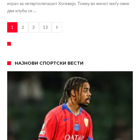
играч за четвртолигашот Хогевејн. Токму во мечот меѓу овие
два клуба се …
1
2
3
13
НАЈНОВИ СПОРТСКИ ВЕСТИ