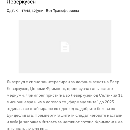
Леверкузен
Од
P. K.
17:45, 12 јуни
Во :
Трансфер зона
Ливерпул е силно заинтересиран за дефанзивецот на Баер
Леверкузен, Џереми Фримпонг, пренесуваат англиските
медиуми. Фримпонг пристигна во Леверкузен од Селтик за 11
милиони евра и има договор со „фармацевтите“ до 2025
година, а се етаблираше во еден од најдобрите бекови во
Бундеслигата. Премиерлигашите ги следат неговите настапи
и веќе ја започнаа битлата за неговиот потпис. Фримпонг има
откупна клаузула во …