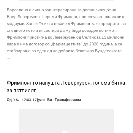
Барселона е силно заинтересирана за дефанзивецот на
Баер Леверкузен, Џереми Фримпонг, пренесуваат шпанските
медиуми. Ханзи Флик го посочил Фримпонг како приоритет за
следното лето и инсистира да му биде доведен во тимот.
Фримпонг пристигна во Леверкузен од Селтик за 11 милиони
евра и има договор со „фармацевтите“ до 2028 година, а се
етаблираше во еден од најдобрите бекови во Бундеслигата.
…
Фримпонг го напушта Леверкузен, голема битка
за потписот
Од
P. K.
17:03, 17 јули
Во :
Трансфер зона