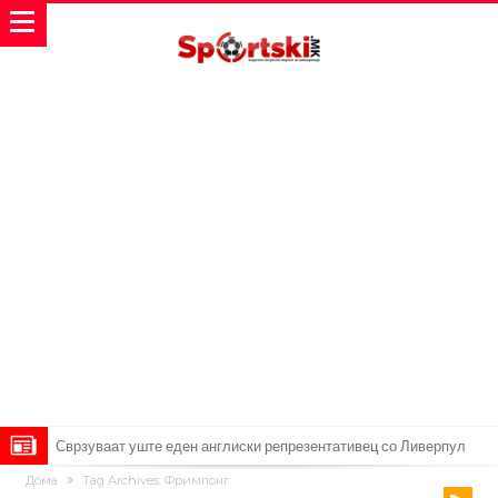
Замена за Влаховиќ: Напаѓачот на Манчестер доаѓа во Јувентус!
Дома
Tag Archives: Фримпонг
УЕФА повторно се заканува со бојкот на турнирите на ФИФА