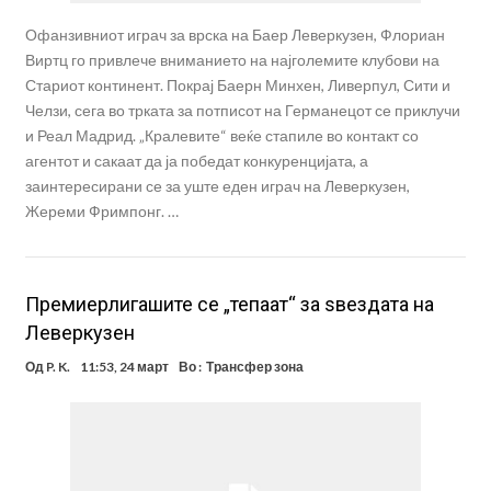
Офанзивниот играч за врска на Баер Леверкузен, Флориан
Виртц го привлече вниманието на најголемите клубови на
Стариот континент. Покрај Баерн Минхен, Ливерпул, Сити и
Челзи, сега во трката за потписот на Германецот се приклучи
и Реал Мадрид. „Кралевите“ веќе стапиле во контакт со
агентот и сакаат да ја победат конкуренцијата, а
заинтересирани се за уште еден играч на Леверкузен,
Жереми Фримпонг. …
Премиерлигашите се „тепаат“ за ѕвездата на
Леверкузен
Од
P. K.
11:53, 24 март
Во :
Трансфер зона