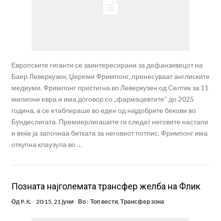
Европските гиганти се заинтересирани за дефанзивецот на
Баер Леверкузен, Џереми Фримпонг, пренесуваат англиските
медиуми. Фримпонг пристигна во Леверкузен од Селтик за 11
милиони евра и има договор со „фармацевтите“ до 2025
година, а се етаблираше во еден од најдобрите бекови во
Бундеслигата. Премиерлигашите ги следат неговите настапи
и веќе ја започнаа битката за неговиот потпис. Фримпонг има
откупна клаузула во …
Позната најголемата трансфер желба на Флик
Од
P. K.
20:15, 21 јуни
Во :
Топ вести
,
Трансфер зона