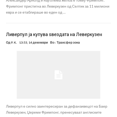
Александер Арнолд и најголема желба е токму Фримпонг.
Фримпонг пристигна во Леверкузен од Селтик за 11 милиони
евра и се етаблираше во еден од …
Ливерпул ја купува ѕвездата на Леверкузен
Од
P. K.
13:53, 14 декември
Во :
Трансфер зона
Ливерпул е силно заинтересиран за дефанзивецот на Баер
Леверкузен, Џереми Фримпонг, пренесуваат англиските