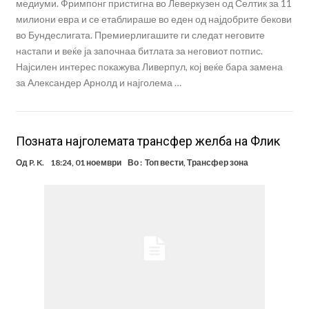
медиуми. Фримпонг пристигна во Леверкузен од Селтик за 11
милиони евра и се етаблираше во еден од најдобрите бекови
во Бундеслигата. Премиерлигашите ги следат неговите
настапи и веќе ја започнаа битлата за неговиот потпис.
Најсилен интерес покажува Ливерпул, кој веќе бара замена
за Александер Арнолд и најголема …
Позната најголемата трансфер желба на Флик
Од
P. K.
18:24, 01 ноември
Во :
Топ вести
,
Трансфер зона