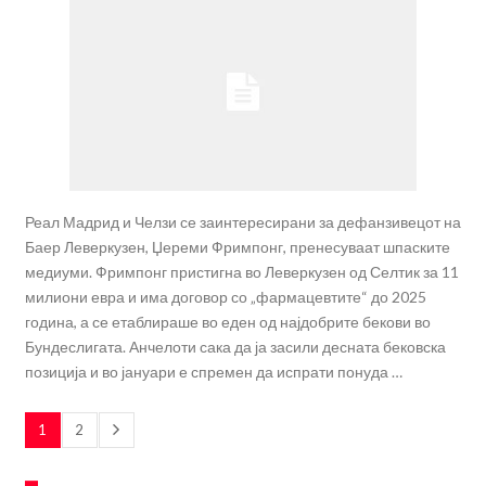
Реал Мадрид и Челзи се заинтересирани за дефанзивецот на
Баер Леверкузен, Џереми Фримпонг, пренесуваат шпаските
медиуми. Фримпонг пристигна во Леверкузен од Селтик за 11
милиони евра и има договор со „фармацевтите“ до 2025
година, а се етаблираше во еден од најдобрите бекови во
Бундеслигата. Анчелоти сака да ја засили десната бековска
позиција и во јануари е спремен да испрати понуда …
1
2