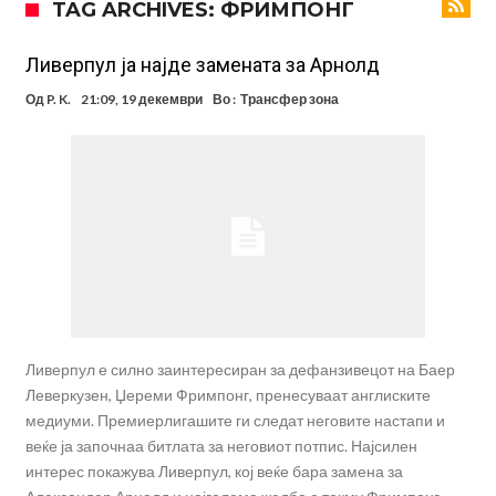
TAG ARCHIVES: ФРИМПОНГ
поради Инфантино
Мурињо бесен поради одлуката на Реал: Протекоа детали од
разговорот што го потресе Мадрид!
Трансфер бомба во најва – Ливерпул сака да се засили од Реал
Ливерпул ја најде замената за Арнолд
Мадрид!
Карагер ги изненади сите со својата прогноза: “Тие ќе ја освојат
Од
P. K.
21:09, 19 декември
Во :
Трансфер зона
Премиер лигата, а причината е едноставна”
Родри ги отвори вратите за трансфер во Барселона, Реал Мадрид
е информиран
Крај на сагата: Винисиус останува во Реал Мадрид до 2032
година
Директор на ФИА за драмата во Формула 1: Не можеме да одиме
толку далеку!
Колку бара ПСЖ и кој е „плафонот“ на Ливерпул за трансферот
ан Бредли Баркола?
Ливерпул е силно заинтересиран за дефанзивецот на Баер
Леверкузен, Џереми Фримпонг, пренесуваат англиските
медиуми. Премиерлигашите ги следат неговите настапи и
веќе ја започнаа битлата за неговиот потпис. Најсилен
интерес покажува Ливерпул, кој веќе бара замена за