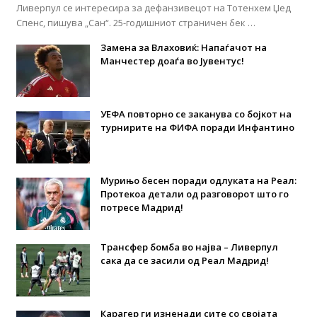
Ливерпул се интересира за дефанзивецот на Тотенхем Џед
Спенс, пишува „Сан“. 25-годишниот страничен бек …
Замена за Влаховиќ: Напаѓачот на
Манчестер доаѓа во Јувентус!
УЕФА повторно се заканува со бојкот на
турнирите на ФИФА поради Инфантино
Мурињо бесен поради одлуката на Реал:
Протекоа детали од разговорот што го
потресе Мадрид!
Трансфер бомба во најва – Ливерпул
сака да се засили од Реал Мадрид!
Карагер ги изненади сите со својата