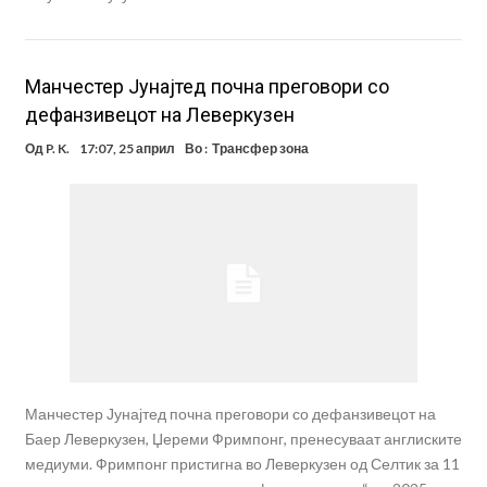
Манчестер Јунајтед почна преговори со
дефанзивецот на Леверкузен
Од
P. K.
17:07, 25 април
Во :
Трансфер зона
Манчестер Јунајтед почна преговори со дефанзивецот на
Баер Леверкузен, Џереми Фримпонг, пренесуваат англиските
медиуми. Фримпонг пристигна во Леверкузен од Селтик за 11