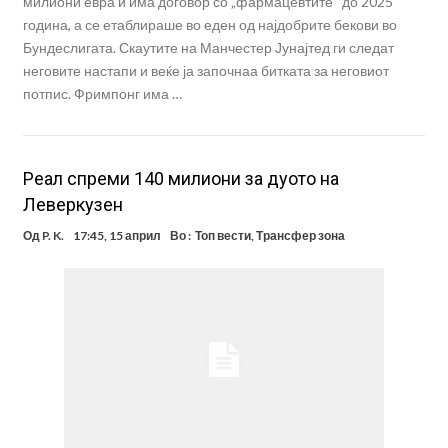
милиони евра и има договор со „фармацевтите“ до 2025
година, а се етаблираше во еден од најдобрите бекови во
Бундеслигата. Скаутите на Манчестер Јунајтед ги следат
неговите настапи и веќе ја започнаа битката за неговиот
потпис. Фримпонг има …
Реал спреми 140 милиони за дуото на
Леверкузен
Од
P. K.
17:45, 15 април
Во :
Топ вести
,
Трансфер зона