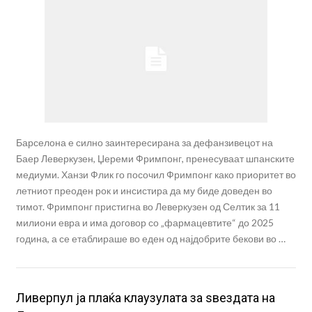
Барселона е силно заинтересирана за дефанзивецот на
Баер Леверкузен, Џереми Фримпонг, пренесуваат шпанските
медиуми. Ханзи Флик го посочил Фримпонг како приоритет во
летниот преоден рок и инсистира да му биде доведен во
тимот. Фримпонг пристигна во Леверкузен од Селтик за 11
милиони евра и има договор со „фармацевтите“ до 2025
година, а се етаблираше во еден од најдобрите бекови во …
Ливерпул ја плаќа клаузулата за ѕвездата на