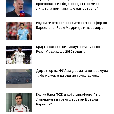
прогноза: “Тие ќе ја освојат Премиер
лигата, а причината е едноставна”
Родри ги отвори вратите за трансфер во
Барселона, Реал Мадрид е информиран
Крај на сагата: Винисиус останува во
Реал Мадрид до 2032 година
Директор на ФИА за драмата во Формула
1: Не можеме да одиме толку далеку!
Колку бара ПСЖ и кој е „плафонот“ на
Ливерпул за трансферот ан Бредли
Баркола?