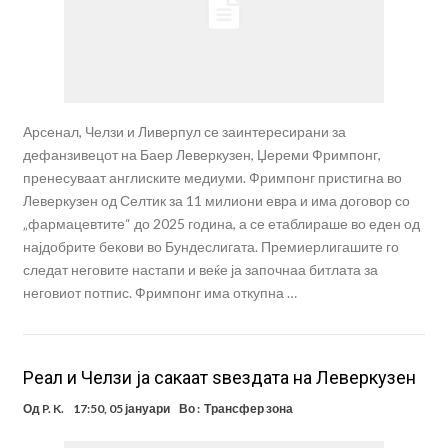
Арсенал, Челзи и Ливерпул се заинтересирани за
дефанзивецот на Баер Леверкузен, Џереми Фримпонг,
пренесуваат англиските медиуми. Фримпонг пристигна во
Леверкузен од Селтик за 11 милиони евра и има договор со
„фармацевтите“ до 2025 година, а се етаблираше во еден од
најдобрите бекови во Бундеслигата. Премиерлигашите го
следат неговите настапи и веќе ја започнаа битлата за
неговиот потпис. Фримпонг има откупна …
Реал и Челзи ја сакаат ѕвездата на Леверкузен
Од
P. K.
17:50, 05 јануари
Во :
Трансфер зона