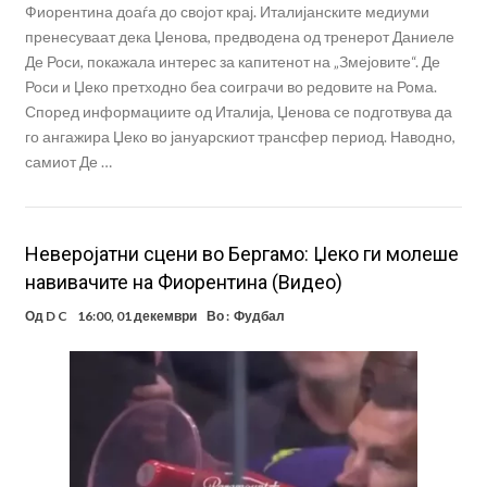
Фиорентина доаѓа до својот крај. Италијанските медиуми
пренесуваат дека Џенова, предводена од тренерот Даниеле
Де Роси, покажала интерес за капитенот на „Змејовите“. Де
Роси и Џеко претходно беа соиграчи во редовите на Рома.
Според информациите од Италија, Џенова се подготвува да
го ангажира Џеко во јануарскиот трансфер период. Наводно,
самиот Де …
Неверојатни сцени во Бергамо: Џеко ги молеше
навивачите на Фиорентина (Видео)
Од
D C
16:00, 01 декември
Во :
Фудбал