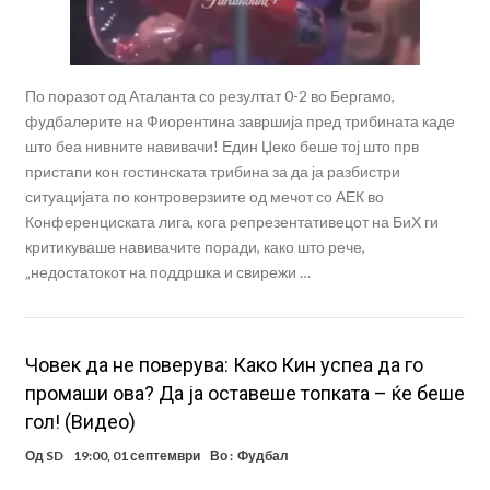
По поразот од Аталанта со резултат 0-2 во Бергамо,
фудбалерите на Фиорентина завршија пред трибината каде
што беа нивните навивачи! Един Џеко беше тој што прв
пристапи кон гостинската трибина за да ја разбистри
ситуацијата по контроверзиите од мечот со АЕК во
Конференциската лига, кога репрезентативецот на БиХ ги
критикуваше навивачите поради, како што рече,
„недостатокот на поддршка и свирежи …
Човек да не поверува: Како Кин успеа да го
промаши ова? Да ја оставеше топката – ќе беше
гол! (Видео)
Од
SD
19:00, 01 септември
Во :
Фудбал