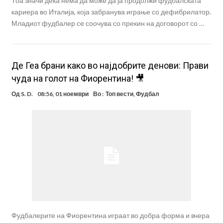
Тоа значи дека нема да може да ја продолжи фудбалската
кариера во Италија, која забранува играње со дефибрилатор.
Младиот фудбалер се соочува со прекин на договорот со …
Де Геа брани како во најдобрите денови: Прави
чуда на голот на Фиорентина! 🎥
Од
S. D.
08:56, 01 ноември
Во :
Топ вести
,
Фудбал
Фудбалерите на Фиорентина играат во добра форма и вчера