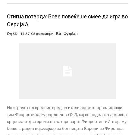
Стигна потврда: Бове повеќе не смее да игра во
Серија А
Од
SD
14:37, 06 декември
Во :
Фудбал
На играчот од средниот ред на италијанскиот прволигашки
тим Фиорентина, Едоардо Бове (22), кој во неделата доживеа
срцев застој за време на натпреварот Фиорентина-Интер, му
беше вграден пејсмејкер во болницата Кареџи во Фиренца.