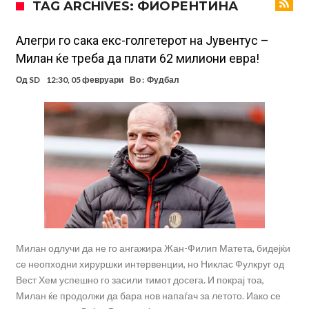
TAG ARCHIVES: ФИОРЕНТИНА
Мадрид само поради Алварез
Капитен на познат клуб претепан до смрт пред својот дом – цела
држава бара правда!
Шпанија „трепери“ поради нешто што се чекаше со недели:
Aлегри го сака екс-голгетерот на Јувентус –
Милан ќе треба да плати 62 милиони евра!
Винисиус Жуниор одлучи!
Имал сè, но страдал во тишина: Бивша ѕвезда на Челси откри
Од
SD
12:30, 05 февруари
Во :
Фудбал
мрачна тајна на фудбалот
Објавени детали: Дали Инфантино планираше да создаде
Суперлига на ФИФА?
Никој не очекуваше: Очајниот Јулијан Алварез го направи тоа што
беше неизбежно
Гимараеш успешно ги мина медицинските прегледи во Арсенал
Нов рекорд на Меси при враќање во тимот на Интер Мајами
Милан одлучи да не го ангажира Жан-Филип Матета, бидејќи
се неопходни хируршки интервенции, но Никлас Фулкруг од
Вест Хем успешно го засили тимот досега. И покрај тоа,
Милан ќе продолжи да бара нов напаѓач за летото. Иако се