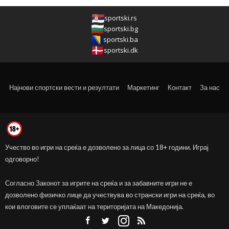
sportski.rs
sportski.bg
sportski.ba
sportski.dk
Најнови спортски вести и резултати
Маркетинг
Контакт
За нас
Учество во игри на среќа е дозволено за лица со 18+ години. Играј
одговорно!
Согласно Законот за игрите на среќа и за забавните игри не е
дозволено физичко лице да учествува во странски игри на среќа, во
кои влоговите се уплаќаат на територијата на Македонија.