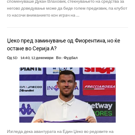
споменуваше Дуќан Влаховиќ, стекнувањето на средства за
негово доведување може да биде голем предизвик, па клубот
го насочи вниманието кон играч на …
Џеко пред заминување од Фиорентина, но ќе
остане во Серија А?
Од
SD
14:40, 12 декември
Во :
Фудбал
Изгледа дека авантурата на Един Џеко во редовите на