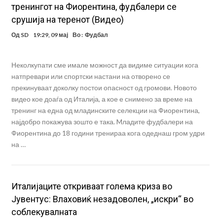
тренингот на Фиорентина, фудбалери се
срушија на теренот (Видео)
Од
SD
19:29, 09 мај
Во :
Фудбал
Нeколкупати сме имале можност да видиме ситуации кога
натпревари или спортски настани на отворено се
прекинуваат доколку постои опасност од громови. Новото
видео кое доаѓа од Италија, а кое е снимено за време на
тренинг на една од младинските селекции на Фиорентина,
најдобро покажува зошто е така. Mладите фудбалери на
Фиорентина до 18 години тренираа кога одеднаш гром удри
на …
Италијаците откриваат голема криза во
Јувентус: Влаховиќ незадоволен, „искри“ во
соблекувалната