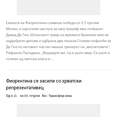
Eкипата на Фиорентина славеше победа со 2:1 против
Милан, а најголеми заслуги за овој триумф има голманот
Давид Де Геа. Шпанскиот чувар на мрежата бранеше како во
најдобрите денови и одбрани два пенали.Големи пофалби за
Де Геа по неговиот настап имаше тренерот на „виолетовите“,
Рафаеле Паладини. „Верувајте ми, тој е уште ѕвер. Се уште е
голман од светска класа и …
Фиорентина се засили со хрватски
репрезентативец
Од
S. D.
14:35, 19 јули
Во :
Трансфер зона