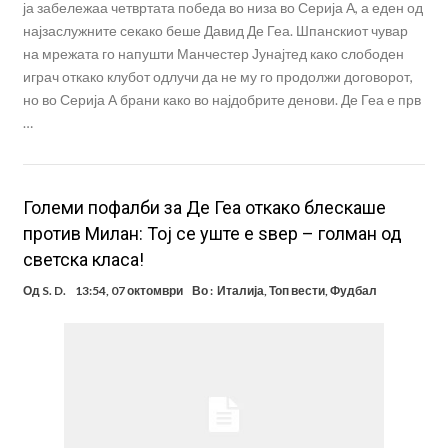
ја забележаа четвртата победа во низа во Серија А, а еден од
најзаслужните секако беше Давид Де Геа. Шпанскиот чувар
на мрежата го напушти Манчестер Јунајтед како слободен
играч откако клубот одлучи да не му го продолжи договорот,
но во Серија А брани како во најдобрите денови. Де Геа е прв
…
Големи пофалби за Де Геа откако блескаше
против Милан: Тој се уште е ѕвер – голман од
светска класа!
Од
S. D.
13:54, 07 октомври
Во :
Италија
,
Топ вести
,
Фудбал