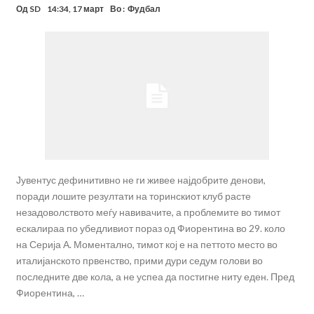
Од
SD
14:34, 17 март
Во :
Фудбал
Јувентус дефинитивно не ги живее најдобрите денови,
поради лошите резултати на торинскиот клуб расте
незадоволството меѓу навивачите, а проблемите во тимот
ескалираа по убедливиот пораз од Фиорентина во 29. коло
на Серија А. Моментално, тимот кој е на петтото место во
италијанското првенство, прими дури седум голови во
последните две кола, а не успеа да постигне ниту еден. Пред
Фиорентина, …