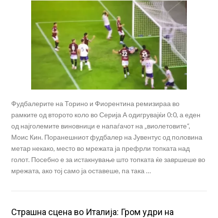
Фудбалерите на Торино и Фиорентина ремизираа во
рамките од второто коло во Серија А одигрувајќи 0:0, а еден
од најголемите виновници е напаѓачот на „виолетовите“,
Моис Кин. Поранешниот фудбалер на Јувентус од половина
метар некако, место во мрежата ја префрли топката над
голот. Посебно е за истакнување што топката ќе завршеше во
мрежата, ако тој само ја оставеше, па така …
Страшна сцена во Италија: Гром удри на