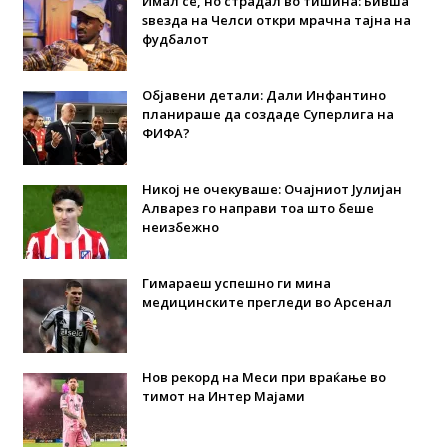
Имал сè, но страдал во тишина: Бивша
ѕвезда на Челси откри мрачна тајна на
фудбалот
Објавени детали: Дали Инфантино
планираше да создаде Суперлига на
ФИФА?
Никој не очекуваше: Очајниот Јулијан
Алварез го направи тоа што беше
неизбежно
Гимараеш успешно ги мина
медицинските прегледи во Арсенал
Нов рекорд на Меси при враќање во
тимот на Интер Мајами