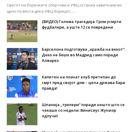
Светот на боречките спортови и УФЦ останаа завиткани во
црно по веста дека УФЦ-борецот, …
(ВИДЕО) Голема трагедија: Гром усмрти
фудбалери, а уште 12 се повредени
Барселона подготвува „кражба на векот“:
Деко не беше во Мадрид само поради
Алварез
Капитен на познат клуб претепан до
смрт пред својот дом – цела држава бара
правда!
Шпанија „трепери“ поради нешто што се
чекаше со недели: Винисиус Жуниор
одлучи!