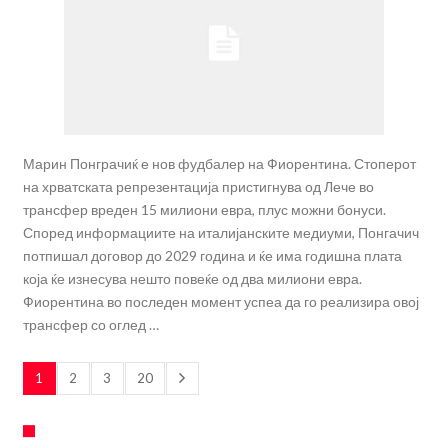
Марин Понграчиќ е нов фудбалер на Фиорентина. Стоперот
на хрватската репрезентација пристигнува од Лече во
трансфер вреден 15 милиони евра, плус можни бонуси.
Според информациите на италијанските медиуми, Понгачич
потпишал договор до 2029 година и ќе има годишна плата
која ќе изнесува нешто повеќе од два милиони евра.
Фиорентина во последен момент успеа да го реализира овој
трансфер со оглед …
1
2
3
20