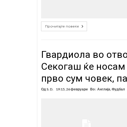
Прочитајте повеќе
Гвардиола во отво
Секогаш ќе носам 
прво сум човек, п
Од
S. D.
19:15, 26 февруари
Во :
Англија
,
Фудбал