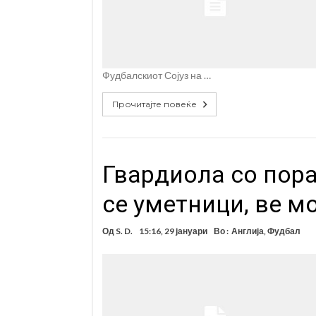
Фудбалскиот Сојуз на …
Прочитајте повеќе
Гвардиола со пора
се уметници, ве м
Од
S. D.
15:16, 29 јануари
Во :
Англија
,
Фудбал