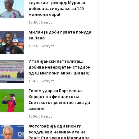
клупскиот рекорд: Мурињо
добива засилување за 140
милиони евра!
16:40, 06 август
Милан ја доби првата понуда
за Леао
16:20, 06 август
Италијански петтолигаш
добива неверојатен стадион
од 62 милиони евра? (Видео)
15:41, 06 август
Голем удар за Барселона:
Херојот на финалето на
Светското првенство сака да
замине
15:06, 06 август
Фотографија од авион ги
воодушеви навивачите на
Реал: Стигнува во Мадрид за