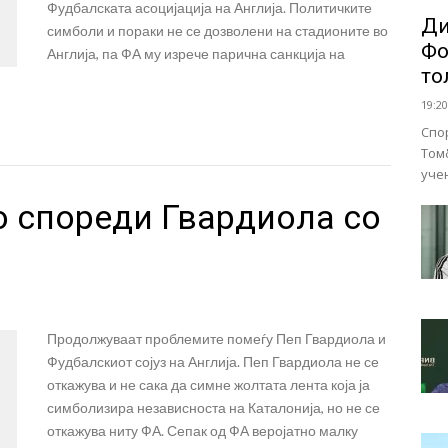
Фудбалската асоцијација на Англија. Политичките
Ди
симболи и пораки не се дозволени на стадионите во
Фо
Англија, па ФА му изрече парична санкција на
то
19:20
Спо
Том
уче
го спореди Гвардиола со
Продолжуваат проблемите помеѓу Пеп Гвардиола и
Фудбалскиот сојуз на Англија. Пеп Гвардиола не се
откажува и не сака да симне жолтата лента која ја
симболизира независноста на Каталонија, но не се
откажува ниту ФА. Сепак од ФА веројатно малку