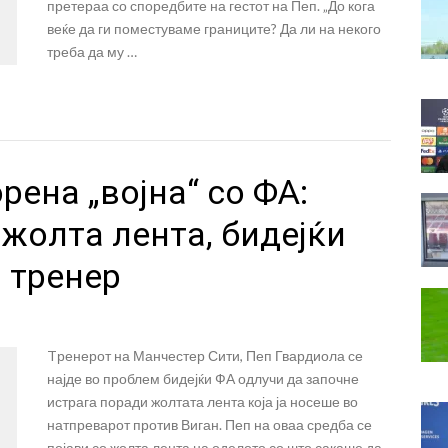
претераа со споредбите на гестот на Пеп. „До кога
веќе да ги поместуваме границите? Да ли на некого
треба да му …
рена „војна“ со ФА:
жолта лента, бидејќи
а тренер
Tренерот на Манчестер Сити, Пеп Гвардиола се
најде во проблем бидејќи ФА одлучи да започне
истрага поради жолтата лента која ја носеше во
натпреварот против Виган. Пеп на оваа средба се
појави со жолта лента на оделото со што сакаше да