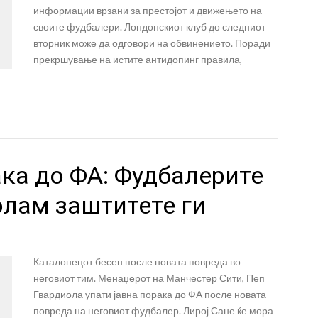
информации врзани за престојот и движењето на
своите фудбалери. Лондонскиот клуб до следниот
вторник може да одговори на обвинението. Поради
прекршување на истите антидопинг правила,
ка до ФА: Фудбалерите
олам заштитете ги
Каталонецот бесен после новата повреда во
неговиот тим. Менаџерот на Манчестер Сити, Пеп
Гвардиола упати јавна порака до ФА после новата
повреда на неговиот фудбалер. Лирој Сане ќе мора