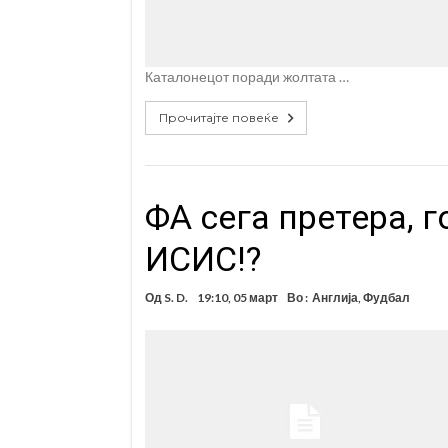
Каталонецот поради жолтата …
Прочитајте повеќе
ФА сега претера, 
ИСИС!?
Од
S. D.
19:10, 05 март
Во :
Англија
,
Фудбал