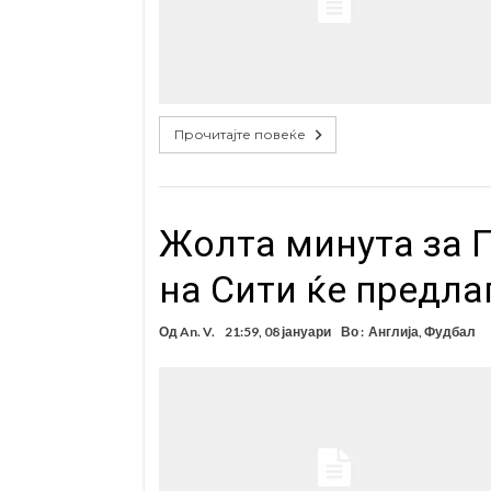
Прочитајте повеќе
Жолта минута за 
на Сити ќе предла
Од
An. V.
21:59, 08 јануари
Во :
Англија
,
Фудбал