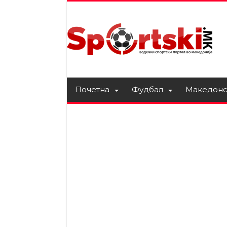
Почетна
Фудбал
Македонс