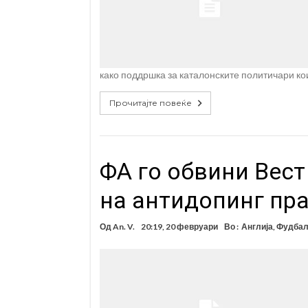
како поддршка за каталонските политичари кои
Прочитајте повеќе
ФА го обвини Вес
на антидопинг пр
Од
An. V.
20:19, 20 февруари
Во :
Англија
,
Фудба