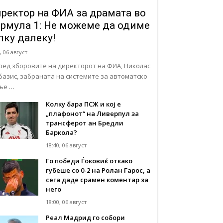
ректор на ФИА за драмата во
рмула 1: Не можеме да одиме
лку далеку!
, 06 август
ред зборовите на директорот на ФИА, Николас
базис, забраната на системите за автоматско
ње …
Колку бара ПСЖ и кој е
„плафонот“ на Ливерпул за
трансферот ан Бредли
Баркола?
18:40, 06 август
Го победи Ѓоковиќ откако
губеше со 0-2 на Ролан Гарос, а
сега даде срамен коментар за
него
18:00, 06 август
Реал Мадрид го собори