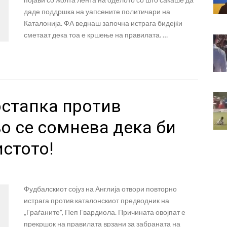
даде поддршка на уапсените политичари на
Каталонија. ФА веднаш започна истрага бидејќи
сметаат дека тоа е кршење на правилата. …
остапка против
о се сомнева дека би
истото!
л
Фудбалскиот сојуз на Англија отвори повторно
истрага против каталонскиот предводник на
„Граѓаните“, Пеп Гвардиола. Причината овојпат е
прекршок на правилата врзани за забраната на