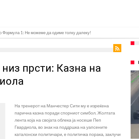
онот“ на Ливерпул за трансферот ан Бредли Баркола?
е со 0-2 на Ролан Гарос, а сега даде срамен коментар за него
иот рекорд: Мурињо добива засилување за 140 милиони евра!
 низ прсти: Казна на
а Леао
а неверојатен стадион од 62 милиони евра? (Видео)
диола
ојот на финалето на Светското првенство сака да замине
ушеви навивачите на Реал: Стигнува во Мадрид за потпис на договор
На тренерот на Манчестер Сити му е изреќена
 УФЦ-борец: Шпалир, музика и аплауз кој ги расплака сите (Видео)
парична казна поради спорниот симбол. Жолтата
ом усмрти фудбалери, а уште 12 се повредени
лента која на својата облека ја носеше Пеп
Гвардиола, во знак на поддршка на уапсените
каталонски политичари, е политичка порака, заклучи