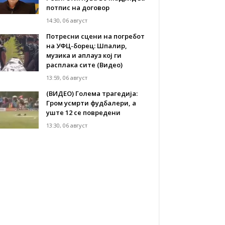
потпис на договор
14:30, 06 август
Потресни сцени на погребот
на УФЦ-борец: Шпалир,
музика и аплауз кој ги
расплака сите (Видео)
13:59, 06 август
(ВИДЕО) Голема трагедија:
Гром усмрти фудбалери, а
уште 12 се повредени
13:30, 06 август