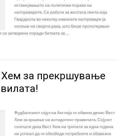
истакнувањето на политички пораки на
натпреварите. Се работи за жолтата лента која
Гвардиола во неколку изминати натпревари ја
носеше на својата рака, што беше протолкувано
 се затворени поради битката за …
т Хем за прекршување
авилата!
л
Фудбалскиот сојуз на Англија го обвини денес Вест
Хем за кршење на антидопинг правилата. Сојузот
соопшти дека Вест Хем на трипати за една година
не успеал да ги обезбеди потребните и обавезни