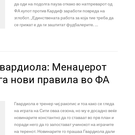
да оди на подолга пауза откако во натпреварот од
ФА купот против Кардиф заработи повреда на
зглобот. „Единствената работа за која тие треба да
се грижат е да ги заштитат фудбалерите. …
Гвардиола: Менаџерот
га нови правила во ФА
Гвардиола е тренер чиј ракопис и тоа како се гледа
на играта на Сити оваа сезона, но му е досадно веќе
новинарите константно да го ставаат во прв план и
поради него да го запостават учинокот на играчите
на теренот. Новинарите го прашаа Гвардиола дали