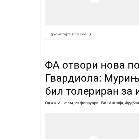
Прочитајте повеќе
ФА отвори нова п
Гвардиола: Мурињ
бил толериран за 
Од
An. V.
21:34, 23 февруари
Во :
Англија
,
Фудба