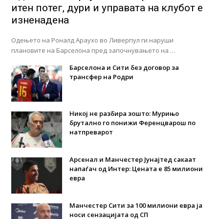
итен потег, дури и управата на клубот е
изненадена
Одењето на Роналд Араухо во Ливерпул ги наруши
плановите на Барселона пред започнувањето на …
Барселона и Сити без договор за
трансфер на Родри
Никој не разбира зошто: Мурињо
брутално го понижи Ференцварош по
натпреварот
Арсенал и Манчестер Јунајтед сакаат
напаѓач од Интер: Цената е 85 милиони
евра
Манчестер Сити за 100 милиони евра ја
носи сензацијата од СП