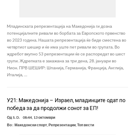
Mладинската репрезентација на Македонија ги дозна
потенцијалните ривали во борбата за Европското првенство
во 2023 година. Нашата репрезентација ќе биде сместена во
четвртиот шешир и ќе има уште пет ривали во групата. Во
ждребот вкупно 53 репрезентации ќе се распоредат во шест
групи. Ждрепката е закажана за три дена, 28. јануари во
Нион. ПРВ ШЕШИР: Шпанија, Германија, Франција, Англија,
Италија, …
У21: Македонија – Израел, младинците одат по
победа за да продолжи сонот за ЕП!
Од
S. D.
08:44, 13 октомври
Во :
Македонски спорт
,
Репрезентации
,
Топ вести