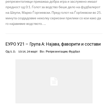
репрезентативци прикажаа добра игра и заслужено имаат
предност од 0:1. Голот за водство беше дело на фудбалерот
на Шкупи, Марко Ѓоргиевски. Пред голот на Ѓорѓиевски во 25.
минута создадовме неколку сериозни прилики со кои како да
го најавивме водството. …
ЕУРО У21 – Група А: Најава, фаворити и состави
Од
S. D.
10:14, 24 март
Во :
Репрезентации
,
Фудбал