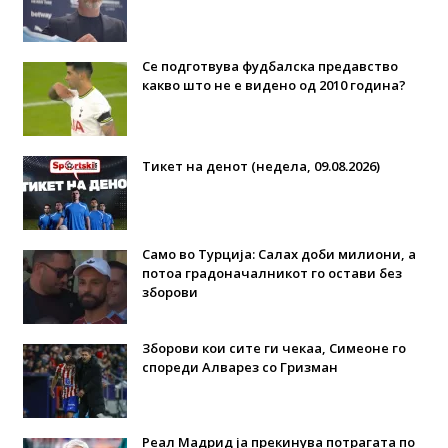
Се подготвува фудбалска предавство
какво што не е видено од 2010 година?
Тикет на денот (недела, 09.08.2026)
Само во Турција: Салах доби милиони, а
потоа градоначалникот го остави без
зборови
Зборови кои сите ги чекаа, Симеоне го
спореди Алварез со Гризман
Реал Мадрид ја прекинува потрагата по