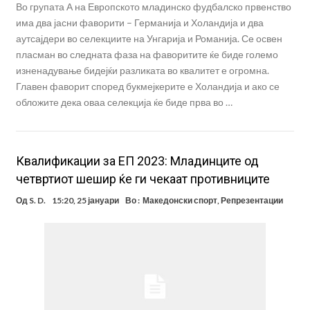
Во групата А на Европското младинско фудбалско првенство
има два јасни фаворити – Германија и Холандија и два
аутсајдери во селекциите на Унгарија и Романија. Се освен
пласман во следната фаза на фаворитите ќе биде големо
изненадување бидејќи разликата во квалитет е огромна.
Главен фаворит според букмејкерите е Холандија и ако се
обложите дека оваа селекција ќе биде прва во …
Квалификации за ЕП 2023: Младинците од
четвртиот шешир ќе ги чекаат противниците
Од
S. D.
15:20, 25 јануари
Во :
Македонски спорт
,
Репрезентации