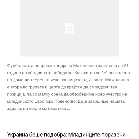
Фудбалската репрезентација на Македонија за играчи до 21
година по убедливата победа кај Казахстан со 1:4 осоколена
на домашен терен ги чека врсниците од Израел. Македонија
е втора во групата и целта до крајот е да се задржи таа
позиција, па со малку среќа да обезбедиме ново учество на
младинското Европско Првенство. Да ја завршиме нашата
задача, па после математика …
Украина беше подобра: Младинците поразени