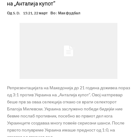
на „Анталија купот“
Од
S. D.
15:21, 22 март
Во :
Мак фудбал
Репрезентацијата на Македонија до 21 година доживеа пораз
од 3:1 против Украина на „Анталија купот“. Овој натпревар
беше прв за оваа селекција откако се врати селекторот
Благоја Милевски. Украина заслужено победи бидејќи ние
бевме послаб противник, посебно во првиот дел кога
Украинците создаваа многу повеќе сериозни шанси. После
првото полувреме Украина имаше предност од 1:0, на
стартот од вториот дел …