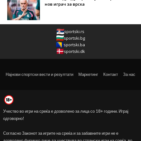
нов играч за врска
sportski.rs
sportski.bg
sportski.ba
sportski.dk
Најнови спортски вести и резултати
Маркетинг
Контакт
За нас
Учество во игри на среќа е дозволено за лица со 18+ години. Играј
одговорно!
Согласно Законот за игрите на среќа и за забавните игри не е
дозволено физичко лице да учествува во странски игри на среќа, во