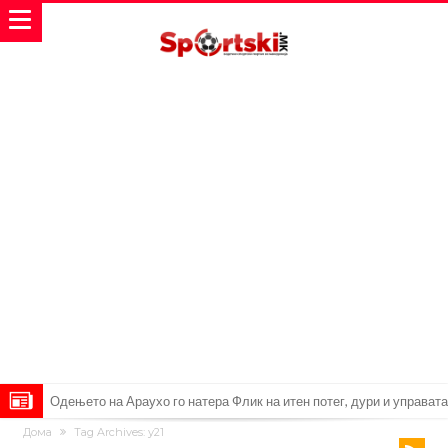
Одењето на Араухо го натера Флик на итен потег, дури и управата
Дома
Tag Archives: у21
на клубот е изненадена
Барселона и Сити без договор за трансфер на Родри