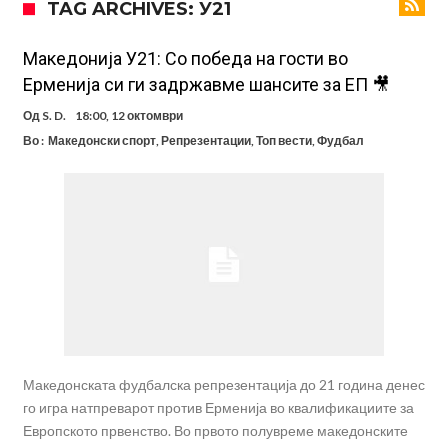
TAG ARCHIVES: У21
Никој не разбира зошто: Мурињо брутално го понижи
Ференцварош по натпреварот
Арсенал и Манчестер Јунајтед сакаат напаѓач од Интер: Цената е
Македонија У21: Со победа на гости во
Ерменија си ги задржавме шансите за ЕП 🎥
85 милиони евра
Манчестер Сити за 100 милиони евра ја носи сензацијата од СП
Од
S. D.
18:00, 12 октомври
Се подготвува фудбалска предавство какво што не е видено од
Во :
Македонски спорт
,
Репрезентации
,
Топ вести
,
Фудбал
2010 година?
Тикет на денот (недела, 09.08.2026)
Само во Турција: Салах доби милиони, а потоа градоначалникот
го остави без зборови
Зборови кои сите ги чекаа, Симеоне го спореди Алварез со
Гризман
Реал Мадрид ја прекинува потрагата по нов играч за врска
Македонската фудбалска репрезентација до 21 година денес
го игра натпреварот против Ерменија во квалификациите за
Европското првенство. Во првото полувреме македонските