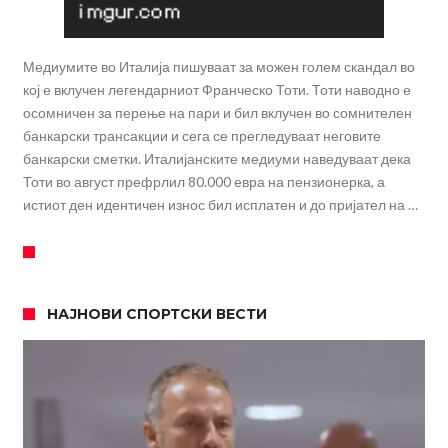
Медиумите во Италија пишуваат за можен голем скандал во
кој е вклучен легендарниот Франческо Тоти. Тоти наводно е
осомничен за перење на пари и бил вклучен во сомнителен
банкарски трансакции и сега се прегледуваат неговите
банкарски сметки. Италијанските медиуми наведуваат дека
Тоти во август префрлил 80.000 евра на пензионерка, а
истиот ден идентичен износ бил исплатен и до пријател на …
НАЈНОВИ СПОРТСКИ ВЕСТИ