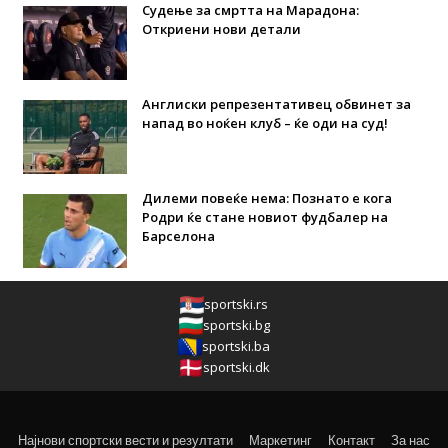
Судење за смртта на Марадона:
Откриени нови детали
Англиски репрезентативец обвинет за
напад во ноќен клуб – ќе оди на суд!
Дилеми повеќе нема: Познато е кога
Родри ќе стане новиот фудбалер на
Барселона
sportski.rs
sportski.bg
sportski.ba
sportski.dk
Најнови спортски вести и резултати
Маркетинг
Контакт
За нас