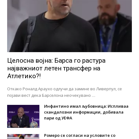
Целосна војна: Барса го растура
најважниот летен трансфер на
Атлетико?!
Откако Роналд Араухо одлучи да замине во Ливерпул, се
појави вест дека Барселона неочекувано …
Инфантино имал љубовница: Испливаа
скандалозни информации, добивала
пари од УЕФА
Ромеро се согласи на условите со