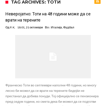
TAG ARCHIVES: ТОТИ
информации, добивала пари од УЕФА
Ромеро се согласи на условите со Атлетико
Арсенал со 138 милиони евра тргнува по ѕвездата на Серија А?
Неверојатно: Тоти на 48 години може да се
врати на терените
Мурињо воведува строга дисциплина во Реал Мадрид: Ова се
Од
P. K.
18:01, 21 октомври
Во :
Италија
,
Фудбал
трите нови правила
Неочекувана „бомба“ од Англија: Ливерпул се засили од
Барселона!
Тикет на денот (сабота, 08.08.2026)
Судење за смртта на Марадона: Откриени нови детали
Англиски репрезентативец обвинет за напад во ноќен клуб – ќе
оди на суд!
Дилеми повеќе нема: Познато е кога Родри ќе стане новиот
фудбалер на Барселона
Франческо Тоти во септември наполни 48 години, но многу
лесно би можел да се врати на терените бидејќи не
престанал да добива понуди. Тој официјално се пензионира
пред седум години, но смета дека би можел да се подготви