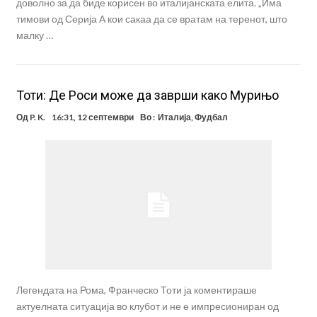
доволно за да биде корисен во италијанската елита. „Има
тимови од Серија А кои сакаа да се вратам на теренот, што
малку …
Тоти: Де Роси може да заврши како Мурињо
Од
P. K.
16:31, 12 септември
Во :
Италија
,
Фудбал
Легендата на Рома, Франческо Тоти ја коментираше
актуелната ситуација во клубот и не е импресиониран од