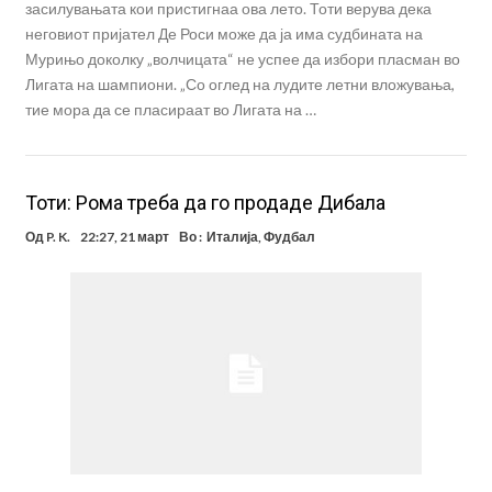
засилувањата кои пристигнаа ова лето. Тоти верува дека
неговиот пријател Де Роси може да ја има судбината на
Мурињо доколку „волчицата“ не успее да избори пласман во
Лигата на шампиони. „Со оглед на лудите летни вложувања,
тие мора да се пласираат во Лигата на …
Тоти: Рома треба да го продаде Дибала
Од
P. K.
22:27, 21 март
Во :
Италија
,
Фудбал