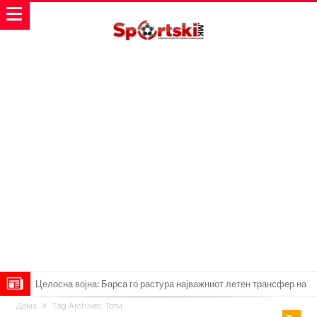
Целосна војна: Барса го растура најважниот летен трансфер на
Дома
Tag Archives: Тоти
Атлетико?!
Инфантино имал љубовница: Испливаа скандалозни