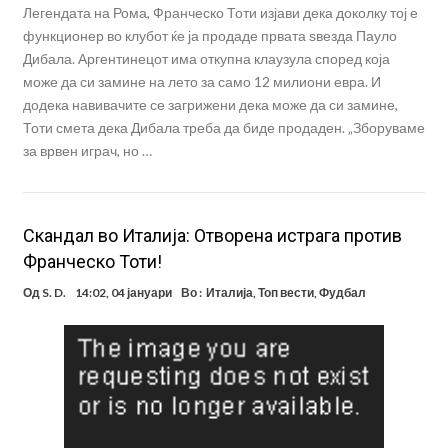
Легендата на Рома, Франческо Тоти изјави дека доколку тој е
функционер во клубот ќе ја продаде првата ѕвезда Пауло
Дибала. Аргентинецот има откупна клаузула според која
може да си замине на лето за само 12 милиони евра. И
додека навивачите се загрижени дека може да си замине,
Тоти смета дека Дибала треба да биде продаден. „Зборуваме
за врвен играч, но …
Скандал во Италија: Отворена истрага против
Франческо Тоти!
Од
S. D.
14:02, 04 јануари
Во :
Италија
,
Топ вести
,
Фудбал