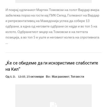
И покрај одличниот Мартин Томовски на голот Вардар вчера
забележа пораз на гости кај ПИК Сегед. Голманот на Вардар
и репрезентативец на Македонија успеа да собере 13
одбрани, а една од неговите одбрани се најде и во топ 5 на
колото. Одбранетиот зицер на Томовски е на петтата
позиција, а во топ 5 е уште и неговиот колега на спротивната
…
„Ќе се обидеме да ги искористиме слабостите
на Кил“
Од
S. D.
13:05, 25 октомври
Во :
Мак ракомет
,
Топ вести