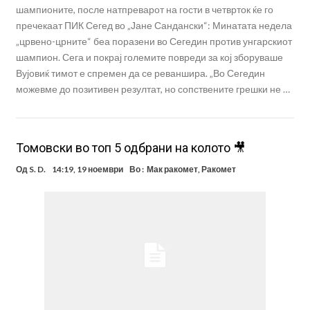
шампионите, после натпреварот на гости в четврток ќе го
пречекаат ПИК Сегед во „Јане Сандански“: Минатата недела
„црвено-црните“ беа поразени во Сегедин против унгарскиот
шампион. Сега и покрај големите повреди за кој зборуваше
Вујовиќ тимот е спремен да се реваншира. „Во Сегедин
можевме до позитивен резултат, но сопствените грешки не …
Томовски во топ 5 одбрани на колото 🎥
Од
S. D.
14:19, 19 ноември
Во :
Мак ракомет
,
Ракомет