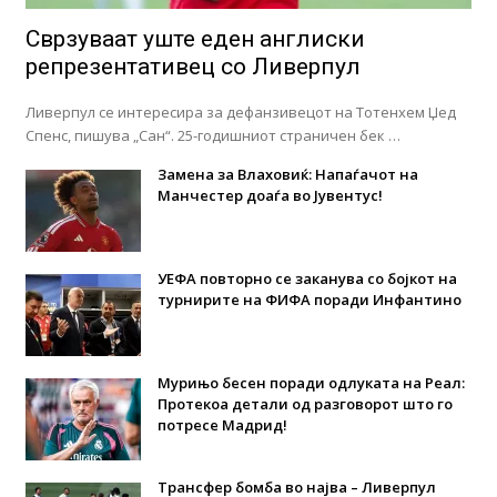
Сврзуваат уште еден англиски
репрезентативец со Ливерпул
Ливерпул се интересира за дефанзивецот на Тотенхем Џед
Спенс, пишува „Сан“. 25-годишниот страничен бек …
Замена за Влаховиќ: Напаѓачот на
Манчестер доаѓа во Јувентус!
УЕФА повторно се заканува со бојкот на
турнирите на ФИФА поради Инфантино
Мурињо бесен поради одлуката на Реал:
Протекоа детали од разговорот што го
потресе Мадрид!
Трансфер бомба во најва – Ливерпул