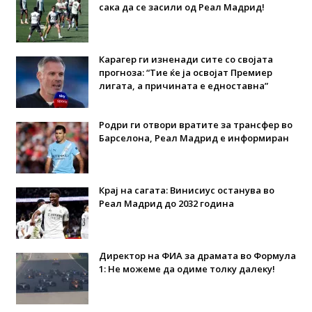
сака да се засили од Реал Мадрид!
Карагер ги изненади сите со својата
прогноза: “Тие ќе ја освојат Премиер
лигата, а причината е едноставна”
Родри ги отвори вратите за трансфер во
Барселона, Реал Мадрид е информиран
Крај на сагата: Винисиус останува во
Реал Мадрид до 2032 година
Директор на ФИА за драмата во Формула
1: Не можеме да одиме толку далеку!