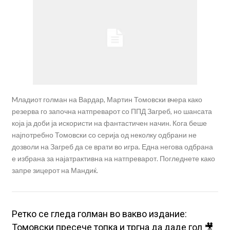
Mладиот голман на Вардар, Мартин Томовски вчера како
резерва го започна натпреварот со ППД Загреб, но шансата
која ја доби ја искористи на фантастичен начин. Кога беше
најпотребно Томовски со серија од неколку одбрани не
дозволи на Загреб да се врати во игра. Една негова одбрана
е избрана за најатрактивна на натпреварот. Погледнете како
запре зицерот на Мандиќ.
Ретко се гледа голман во вакво издание:
Toмовски пресече топка и тргна да даде гол 🎥