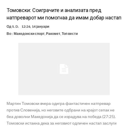
Томовски: Соиграчите и анализата пред
натпреварот ми помогнаа да имам добар настап
Од
S. D.
12:26, 14 јануари
Во :
Македонски спорт
,
Ракомет
,
Топ вести
Мартин Томовски вчера одигра фантастичен натпревар
против Словенија, но неговите одбрани на крајот сепак не
беа доволни Македонија да се израдува на победа (27:25).
Томовски истакна дека за неговиот одличен настап заслуги