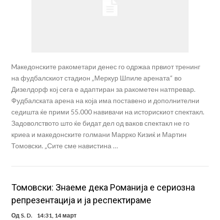
Maкедонските ракометари денес го одржаа првиот тренинг
на фудбалскиот стадион „Меркур Шпиле арената“ во
Дизелдорф кој сега е адаптиран за ракометен натпревар.
Фудбалската арена на која има поставено и дополнителни
седишта ќе прими 55.000 навивачи на историскиот спектакл.
Задоволството што ќе бидат дел од ваков спектакл не го
криеа и македонските голмани Маррко Кизиќ и Мартин
Томовски. „Сите сме навистина …
Toмовски: Знаеме дека Романија е сериозна
репрезентација и ја респектираме
Од
S. D.
14:31, 14 март