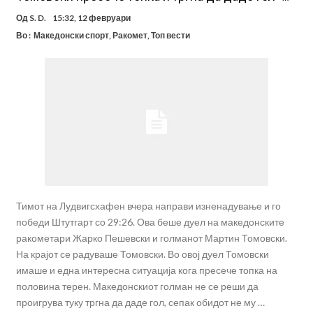
Од
S. D.
15:32, 12 февруари
Во :
Македонски спорт
,
Ракомет
,
Топ вести
Тимот на Лудвигсхафен вчера направи изненадување и го
победи Штутгарт со 29:26. Ова беше дуел на македонските
ракометари Жарко Пешевски и голманот Мартин Томовски.
На крајот се радуваше Томовски. Во овој дуел Томовски
имаше и една интересна ситуација кога пресече топка на
половина терен. Македонскиот голман не се реши да
проигрува туку тргна да даде гол, сепак обидот не му …