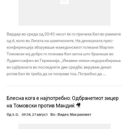
Вардар во среда од 20:45 часот ќе го пречека Кил во рамките
од 6. коло во Лигата на шампионите. На денешната прес-
конференција зборуваше македонскиот голмани Мартин
Томовски кој добро го познава Кил затоа што бранеше во
Лудвигсхафен во Германија. „Имавме некои недоразбирања
во одбраната во последните две средби, верувам декап
ротив Кил ќе треба да се поправи тоа. Потребно да …
Блесна кога е најпотребно: Одбранетиот зицер
на Томовски против Мандиќ 🎥
Од
S. D.
09:58, 27 август
Во :
Видео
,
Мак ракомет