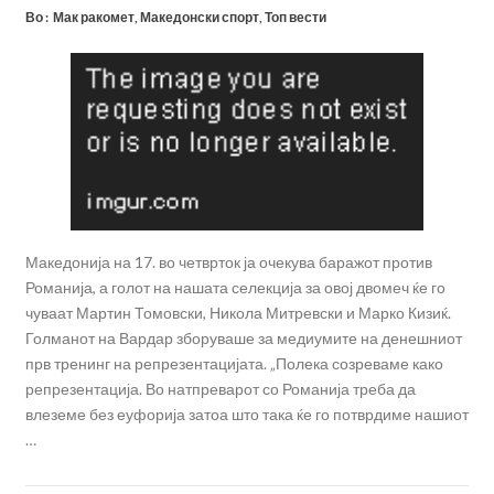
Во :
Мак ракомет
,
Македонски спорт
,
Топ вести
Македонија на 17. во четврток ја очекува баражот против
Романија, а голот на нашата селекција за овој двомеч ќе го
чуваат Мартин Томовски, Никола Митревски и Марко Кизиќ.
Голманот на Вардар зборуваше за медиумите на денешниот
прв тренинг на репрезентацијата. „Полека созреваме како
репрезентација. Во натпреварот со Романија треба да
влеземе без еуфорија затоа што така ќе го потврдиме нашиот
…