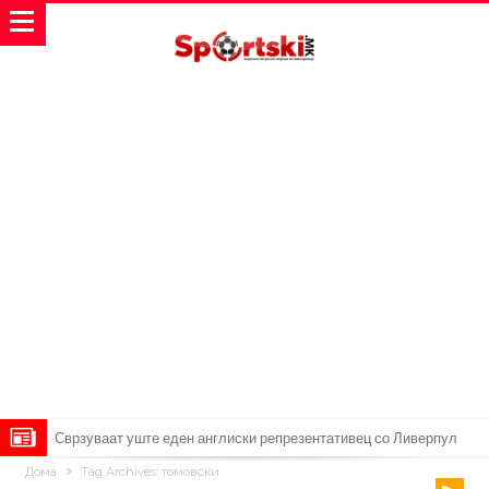
Замена за Влаховиќ: Напаѓачот на Манчестер доаѓа во Јувентус!
Дома
Tag Archives: томовски
УЕФА повторно се заканува со бојкот на турнирите на ФИФА