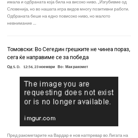
имала и одбраната која била на високо ниво. „Изгубивме од
Словенија, но во нашата игра видов многу позитивни работи.
Одбраната беше на едно повисоко ниво, но малото
невнимание …
Томовски: Во Сегедин грешките не чинеа пораз,
сега ќе направиме се за победа
Од
S. D.
12:56, 23 ноември
Во :
Мак ракомет
Пред ракометарите на Вардар е нов натпревар во Лигата на