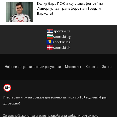
Колку бара ПСЖ и кој е „плафонот“ на
Ливерпул за трансферот ан Бредли
Баркола?
sportski.rs
sportski.bg
sportski.ba
sportski.dk
Најнови спортски вести и резултати
Маркетинг
Контакт
За нас
Учество во игри на среќа е дозволено за лица со 18+ години. Играј
одговорно!
Согласно Законот за игрите на среќа и за забавните игри не е