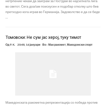
нетрпение чекам да заиграм за Постдам во најсилната лига
во светот. Сега доаѓам поискусен и подобар отколку што бев
претходно кога играв во Германија. Задоволство е да се биде
…
Томовски: Не сум јас херој, туку тимот
Од
P. K.
20:48, 16 јануари
Во :
Мак ракомет
,
Македонски спорт
Македонската ракометна репрезентација со победа против