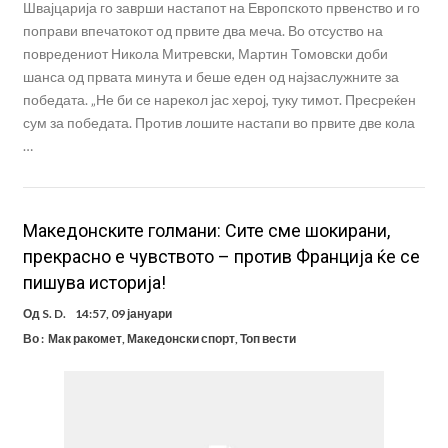
Швајцарија го заврши настапот на Европското првенство и го
поправи впечатокот од првите два меча. Во отсуство на
повредениот Никола Митревски, Мартин Томовски доби
шанса од првата минута и беше еден од најзаслужните за
победата. „Не би се нарекол јас херој, туку тимот. Пресреќен
сум за победата. Против лошите настапи во првите две кола
…
Maкедонските голмани: Сите сме шокирани,
прекрасно е чувството – против Франција ќе се
пишува историја!
Од
S. D.
14:57, 09 јануари
Во :
Мак ракомет
,
Македонски спорт
,
Топ вести