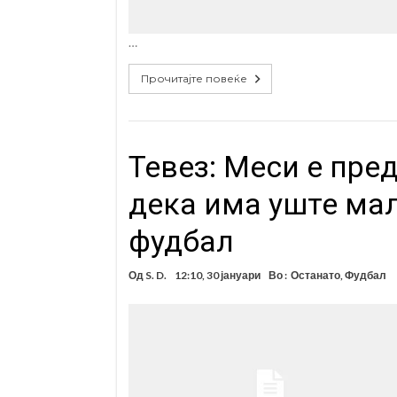
…
Прочитајте повеќе
Тевез: Меси е пред
дека има уште мал
фудбал
Од
S. D.
12:10, 30 јануари
Во :
Останато
,
Фудбал