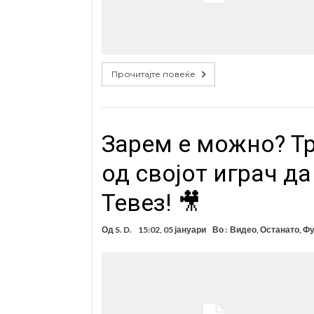
Прочитајте повеќе
Зарем е можно? Тр
од својот играч да
Тевез! 🎥
Од
S. D.
15:02, 05 јануари
Во :
Видео
,
Останато
,
Фу