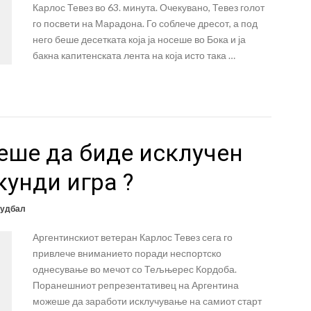
Карлос Тевез во 63. минута. Очекувано, Тевез голот
го посвети на Марадона. Го соблече дресот, а под
него беше десетката која ја носеше во Бока и ја
бакна капитенската лента на која исто така …
еше да биде исклучен
кунди игра ?
удбал
Аргентинскиот ветеран Карлос Тевез сега го
привлече вниманието поради неспортско
однесување во мечот со Тељњерес Кордоба.
Поранешниот репрезентативец на Аргентина
можеше да заработи исклучување на самиот старт