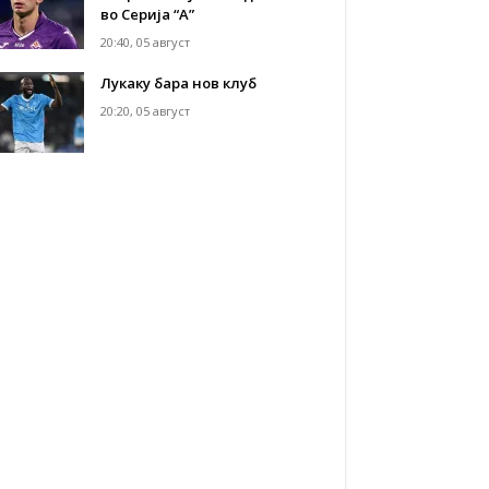
во Серија “А”
20:40, 05 август
Лукаку бара нов клуб
20:20, 05 август