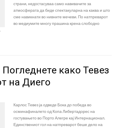
страни, недостасуваа само навивачите за
атмосферата да биде спектакуларна на каква и што
сме навикнати во нивните мечеви. По натпреварот
во медиумите многу прашина крена слободно
…
 Погледнете како Тевез
от на Диего
л
Карлос Тевез ја одведе Бока до победа во
осминафиналето од Копа Либертадорес на
гостувањето во Порто Алегре кај Интернационал.
Единствениот гол на натпреварот беше дело на