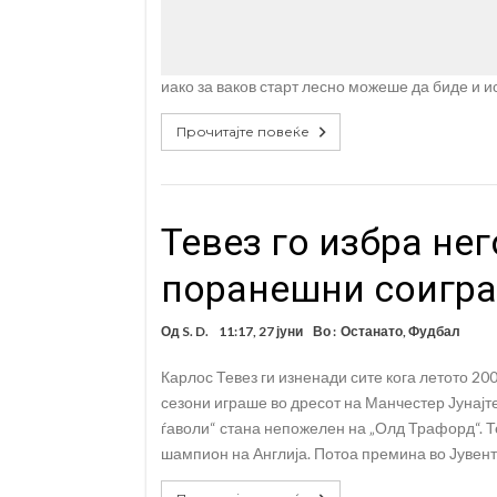
иако за ваков старт лесно можеше да биде и ис
Прочитајте повеќе
Teвез го избра не
поранешни соигра
Од
S. D.
11:17, 27 јуни
Во :
Останато
,
Фудбал
Карлос Тевез ги изненади сите кога летото 2
сезони играше во дресот на Манчестер Јунајт
ѓаволи“ стана непожелен на „Олд Трафорд“. Т
шампион на Англија. Потоа премина во Јувенту