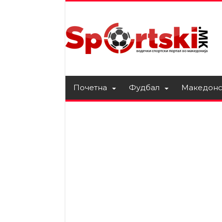
Почетна
Фудбал
Македонс