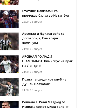
Стотици навивачи го
пречекаа Салах во Истанбул
22:00, 05 август
Арсенал и Њукасл веќе се
договорија, Гимарејш
заминува
21:40, 05 август
АРСЕНАЛ ГО ЛАДИ
ШАМПАЊОТ: Винисиус на праг
на Лондон!
21:20, 05 август
Познат е следниот клуб на
Душан Влаховиќ!
21:00, 05 август
Решено е: Реал Мадрид го
испраќа својот млад талент