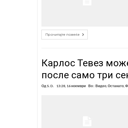
Прочитајте повеќе
Карлос Тевез мож
после само три се
Од
S. D.
13:28, 16 ноември
Во :
Видео
,
Останато
,
Ф