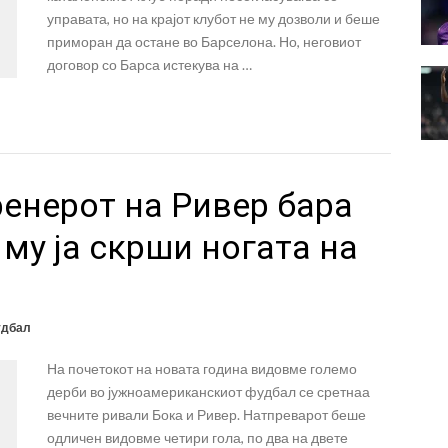
управата, но на крајот клубот не му дозволи и беше
приморан да остане во Барселона. Но, неговиот
договор со Барса истекува на …
енерот на Ривер бара
 му ја скрши ногата на
дбал
На почетокот на новата година видовме големо
дерби во јужноамериканскиот фудбал се сретнаа
вечните ривали Бока и Ривер. Натпреварот беше
одличен видовме четири гола, по два на двете