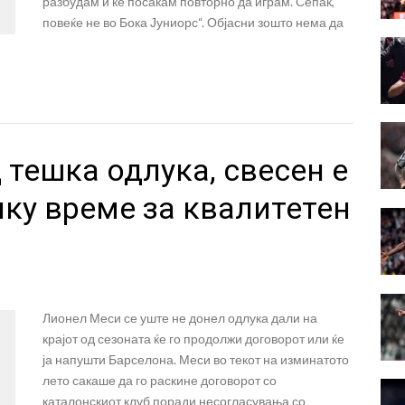
разбудам и ќе посакам повторно да играм. Сепак,
повеќе не во Бока Јуниорс“. Објасни зошто нема да
 тешка одлука, свесен е
ку време за квалитетен
Лионел Меси се уште не донел одлука дали на
крајот од сезоната ќе го продолжи договорот или ќе
ја напушти Барселона. Меси во текот на изминатото
лето сакаше да го раскине договорот со
каталонскиот клуб поради несогласувања со