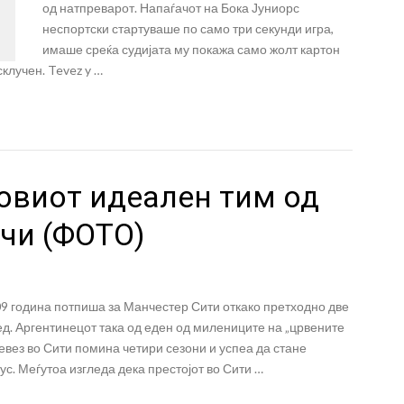
од натпреварот. Напаѓачот на Бока Јуниорс
неспортски стартуваше по само три секунди игра,
имаше среќа судијата му покажа само жолт картон
клучен. Tevez y …
говиот идеален тим од
чи (ФОТО)
009 година потпиша за Манчестер Сити откако претходно две
ед. Аргентинецот така од еден од милениците на „црвените
евез во Сити помина четири сезони и успеа да стане
с. Меѓутоа изгледа дека престојот во Сити …