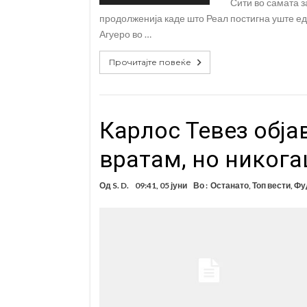
Сити во самата з
продолженија каде што Реал постигна уште ед
Агуеро во …
Прочитајте повеќе
Карлос Тевез обја
вратам, но никога
Од
S. D.
09:41, 05 јуни
Во :
Останато
,
Топ вести
,
Фу