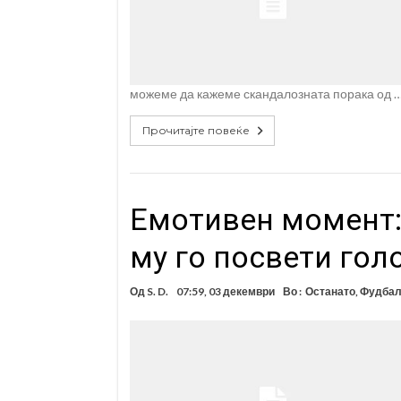
можеме да кажеме скандалозната порака од 
Прочитајте повеќе
Емотивен момент:
му го посвети гол
Од
S. D.
07:59, 03 декември
Во :
Останато
,
Фудба