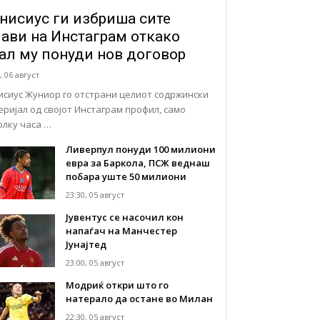
нисиус ги избриша сите
јави на Инстаграм откако
ал му понуди нов договор
, 06 август
исиус Жуниор го отстрани целиот содржински
еријал од својот Инстаграм профил, само
олку часа …
Ливерпул понуди 100 милиони
евра за Баркола, ПСЖ веднаш
побара уште 50 милиони
23:30, 05 август
Јувентус се насочил кон
напаѓач на Манчестер
Јунајтед
23:00, 05 август
Модриќ откри што го
натерало да остане во Милан
22:30, 05 август