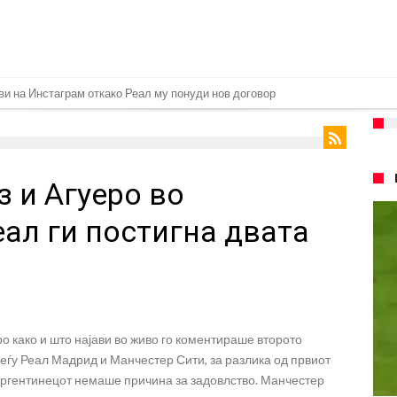
ви на Инстаграм откако Реал му понуди нов договор
 евра за Баркола, ПСЖ веднаш побара уште 50 милиони
ач на Манчестер Јунајтед
з и Агуеро во
 да остане во Милан
 Салах во Истанбул
ал ги постигна двата
оворија, Гимарејш заминува
 Винисиус на праг на Лондон!
шан Влаховиќ!
аќа својот млад талент во Серија “А”
о како и што најави во живо го коментираше второто
ѓу Реал Мадрид и Манчестер Сити, за разлика од првиот
Аргентинецот немаше причина за задовлство. Манчестер