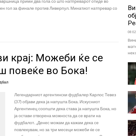
авршница прими два гола со што натпреварот отиде во
Ви
ен гол за финале против Ливерпул. Минатиот натпревар со
об
Ре
08:02
Вин
мат
нек
ви крај: Можеби ќе се
ш повеќе во Бока!
дбал
Легендарниот аргентински фудбалер Карлос Тевез
(37) објави дека ја напушта Бока. Искусниот
Аргентинец соопшти дека става ја напушта Бока, но
ја остави отворена можноста да се врати на
фудбалот. „Денес можам да кажам дека се
повлекувам, но за три месеци можеби ќе се