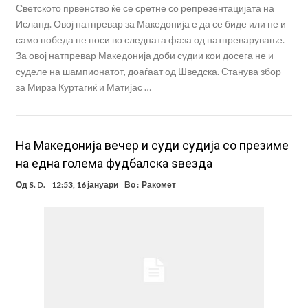
Светското првенство ќе се сретне со репрезентацијата на
Исланд. Овој натпревар за Македонија е да се биде или не и
само победа не носи во следната фаза од натпреварување.
За овој натпревар Македонија доби судии кои досега не и
суделе на шампионатот, доаѓаат од Шведска. Станува збор
за Мирза Куртагиќ и Матијас …
На Македонија вечер и суди судија со презиме
на една голема фудбалска ѕвезда
Од
S. D.
12:53, 16 јануари
Во :
Ракомет