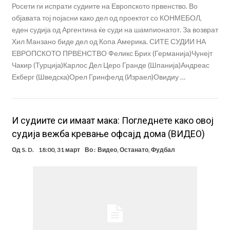
Росети ги испрати судиите на Европското првенство. Во
објавата тој појасни како дел од проектот со КОНМЕБОЛ,
еден судија од Аргентина ќе суди на шампионатот. За возврат
Хил Манзано биде дел од Копа Америка. СИТЕ СУДИИ НА
ЕВРОПСКОТО ПРВЕНСТВО Феликс Брих (Германија)Чунејт
Чакир (Турција)Карлос Дел Церо Гранде (Шпанија)Андреас
Екберг (Шведска)Орел Гринфелд (Израел)Овидиу …
И судиите си имаат мака: Погледнете како овој
судија вежба кревање офсајд дома (ВИДЕО)
Од
S. D.
18:00, 31 март
Во :
Видео
,
Останато
,
Фудбал