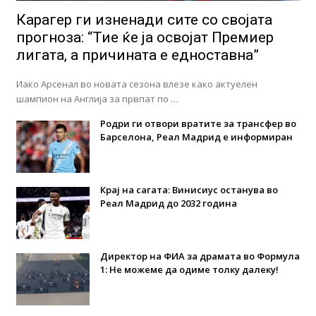
Карагер ги изненади сите со својата
прогноза: “Тие ќе ја освојат Премиер
лигата, а причината е едноставна”
Иако Арсенал во новата сезона влезе како актуелен
шампион на Англија за првпат по …
Родри ги отвори вратите за трансфер во
Барселона, Реал Мадрид е информиран
Крај на сагата: Винисиус останува во
Реал Мадрид до 2032 година
Директор на ФИА за драмата во Формула
1: Не можеме да одиме толку далеку!