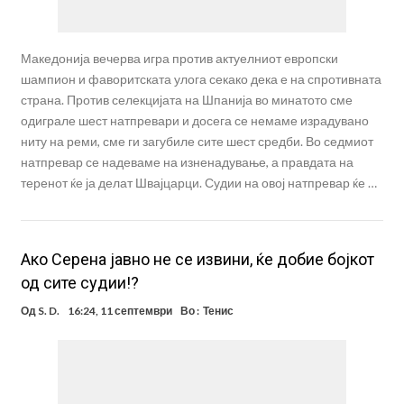
Македонија вечерва игра против актуелниот европски
шампион и фаворитската улога секако дека е на спротивната
страна. Против селекцијата на Шпанија во минатото сме
одиграле шест натпревари и досега се немаме израдувано
ниту на реми, сме ги загубиле сите шест средби. Во седмиот
натпревар се надеваме на изненадување, а правдата на
теренот ќе ја делат Швајцарци. Судии на овој натпревар ќе …
Ако Серена јавно не се извини, ќе добие бојкот
од сите судии!?
Од
S. D.
16:24, 11 септември
Во :
Тенис