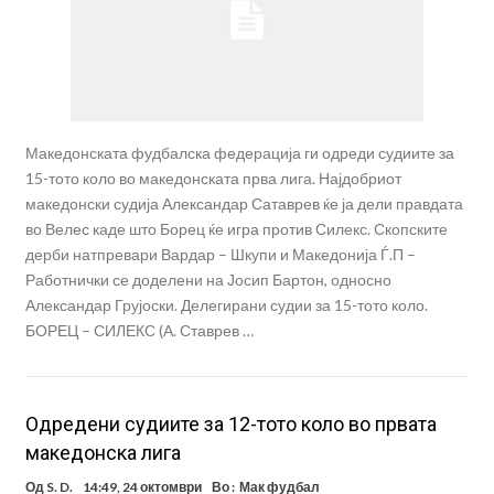
Македонската фудбалска федерација ги одреди судиите за
15-тото коло во македонската прва лига. Најдобриот
македонски судија Александар Сатаврев ќе ја дели правдата
во Велес каде што Борец ќе игра против Силекс. Скопските
дерби натпревари Вардар – Шкупи и Македонија Ѓ.П –
Работнички се доделени на Јосип Бартон, односно
Александар Грујоски. Делегирани судии за 15-тото коло.
БОРЕЦ – СИЛЕКС (А. Ставрев …
Oдредени судиите за 12-тото коло во првата
македонска лига
Од
S. D.
14:49, 24 октомври
Во :
Мак фудбал