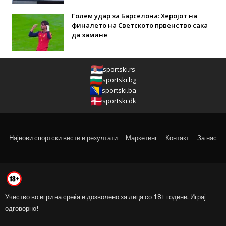
Голем удар за Барселона: Херојот на
финалето на Светското првенство сака
да замине
sportski.rs
sportski.bg
sportski.ba
sportski.dk
Најнови спортски вести и резултати
Маркетинг
Контакт
За нас
Учество во игри на среќа е дозволено за лица со 18+ години. Играј
одговорно!