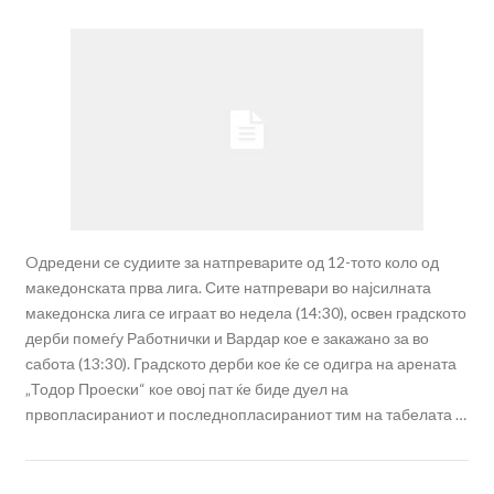
Oдредени се судиите за натпреварите од 12-тото коло од
македонската прва лига. Сите натпревари во најсилната
македонска лига се играат во недела (14:30), освен градското
дерби помеѓу Работнички и Вардар кое е закажано за во
сабота (13:30). Градското дерби кое ќе се одигра на арената
„Тодор Проески“ кое овој пат ќе биде дуел на
првопласираниот и последнопласираниот тим на табелата …