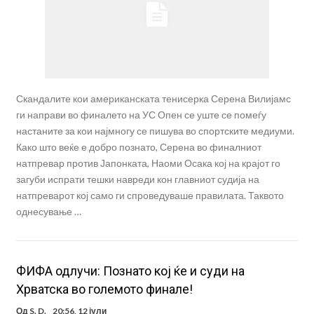
Скандалите кои американската тенисерка Серена Вилијамс
ги направи во финалето на УС Опен се уште се помеѓу
настаните за кои најмногу се пишува во спортските медиуми.
Како што веќе е добро познато, Серена во финалниот
натпревар против Јапонката, Наоми Осака кој на крајот го
загуби испрати тешки навреди кон главниот судија на
натпреварот кој само ги спроведуваше правилата. Таквото
однесување …
ФИФА одлучи: Познато кој ќе и суди на
Хрватска во големото финале!
Од
S. D.
20:56, 12 јули