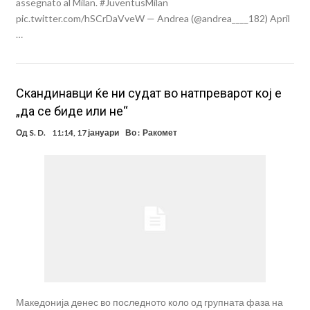
assegnato al Milan. #JuventusMilan
pic.twitter.com/hSCrDaVveW — Andrea (@andrea____182) April
…
Скандинавци ќе ни судат во натпреварот кој е
„да се биде или не“
Од
S. D.
11:14, 17 јануари
Во :
Ракомет
Македонија денес во последното коло од групната фаза на