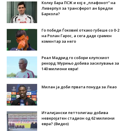
Колку бара ПСЖ и кој е „плафонот“ на
Ливерпул за трансферот ан Бредли
Баркола?
Го победи Ѓоковиќ откако губеше со 0-2
на Ролан Гарос, а сега даде срамен
коментар за него
Реал Мадрид го собори клупскиот
рекорд: Мурињо добива засилување за
140 милиони евра!
Милан ја доби првата понуда за Леао
Италијански петтолигаш добива
неверојатен стадион од 62 милиони
евра? (Видео)