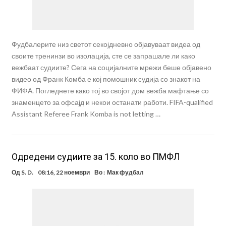
Фудбалерите низ светот секојдневно објавуваат видеа од
своите тренинзи во изолација, сте се запрашале ли како
вежбаат судиите? Сега на социјалните мрежи беше објавено
видео од Франк Комба е кој помошник судија со знакот на
ФИФА. Погледнете како тој во својот дом вежба мафтање со
знаменцето за офсајд и некои останати работи. FIFA-qualified
Assistant Referee Frank Komba is not letting …
Одредени судиите за 15. коло во ПМФЛ
Од
S. D.
08:16, 22 ноември
Во :
Мак фудбал