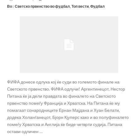
Во :
Светско првенство во фудбал
,
Топ вести
,
Фудбал
ФИФА донесе одлука кој ќе суди во големото финале на
Светското првенство. ФИФА одлучи! Аргентинецот, Нестор
Питана ќе ја дели правдата во финалето на Светското
првенство помеѓу Франција и Хрватска. На Питана ќе му
помагаат сонародниците Ернан Мајдана и Хуан Белати,
додека Холанѓанецот, Бјорн Кјуперс како и во полуфиналето
помеѓу Хрватска и Англија ќе биде четврти судија. Питана
остави одличен …