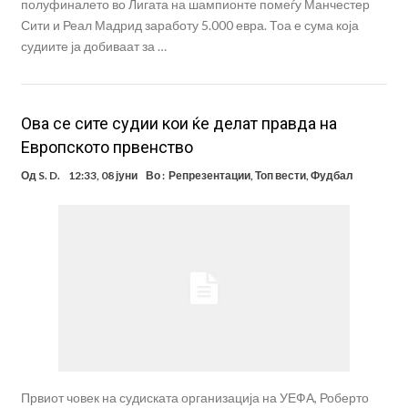
полуфиналето во Лигата на шампионте помеѓу Манчестер
Сити и Реал Мадрид заработу 5.000 евра. Тоа е сума која
судиите ја добиваат за …
Ова се сите судии кои ќе делат правда на
Европското првенство
Од
S. D.
12:33, 08 јуни
Во :
Репрезентации
,
Топ вести
,
Фудбал
Првиот човек на судиската организација на УЕФА, Роберто