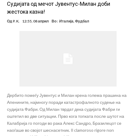
Судијата од мечот Јувентус-Милан доби
жестока казна!
Од
P. K.
12:55, 08 април
Во :
Италија
,
Фудбал
Дербито помеѓу Јувентус и Милан крена голема прашина на
Апенините, најмногу поради катастрофалното судење на
судијата Фабри. Од Милан тврдат дека судијата Фабри ги
оштетил во две ситуации. Прво кога топката после шутот на
Калабрија го погоди во рака Алекс Сандро, Бразилецот се
наоѓаше во својот шеснасетник. Il clamoroso rigore non