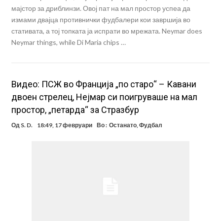
мајстор за дриблинзи. Овој пат на мал простор успеа да
измами двајца противнички фудбалери кои завршија во
стативата, а тој топката ја испрати во мрежата. Neymar does
Neymar things, while Di Maria chips …
Видео: ПСЖ во Франција „по старо“ – Кавани
двоен стрелец, Нејмар си поигруваше на мал
простор, „петарда“ за Стразбур
Од
S. D.
18:49, 17 февруари
Во :
Останато
,
Фудбал