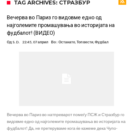
TAG ARCHIVES: СТРАЗБУР
фудбалер на Барселона
Ливерпул и Арсенал влегуваат во „војна“ поради фудбалер
вреден 69 милиони евра!
Кој го убеди Родри да ја избере Барселона?
Вечерва во Париз го видовме едно од
најголемите промашувања во историјата на
Инфантино го возвраќа ударот, кој сè досега го поддржал?
фудбалот! (ВИДЕО)
„Влегувам на стадионот за да го разнесам Меси со четири бомби“
Од
S. D.
22:45, 07 април
Во :
Останато
,
Топ вести
,
Фудбал
Реал потроши повеќе од 200 милиони евра, но не го затвора
паричникот – ќе има уште засилувања!
После распродажба, време е Њукасл да ја отвори касата, дали
има 100.000.000 евра за да ги задоволи Германците?
Ова што се случи на другиот крај од планетата најдобро покажува
кој е и што е Лука Модриќ
Вечерва во Париз во натпреварот помеѓу ПСЖ и Стразбур го
видовме едно од најголемите промашувања во историјата на
фудбалот! Да, не претеруваме кога ќе кажеме дека Чупо-