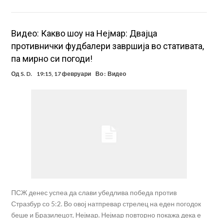
Видео: Какво шоу на Нејмар: Двајца
противнички фудбалери завршија во стативата,
па мирно си погоди!
Од
S. D.
19:15, 17 февруари
Во :
Видео
ПСЖ денес успеа да слави убедлива победа против
Стразбур со 5:2. Во овој натпревар стрелец на еден погодок
беше и Бразилецот, Нејмар. Нејмар повторно покажа дека е