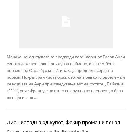
Монако, кој од клупата го предводи легендарниот Тиери Анри
синоќа доживеа ново понижување. Имено, овој тим беше
поразен од Стразбур со 5:1 и така ја продолжи серијата
порази. Покрај срамниот пораз, овој натпревар го одбележа и
реакцијата на Анри при изведување аут на гостите. „Бабати е
к****“, рече Французинот. што се слушна во преносот, а брзо
се појави и на …
Лион испадна од купот, Фекир промаши пенал
Од
V. M.
08:35, 09 јануари
Во :
Видео
,
Фудбал