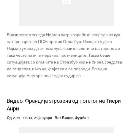
Бразилската ѕвезда Нејмар вчера заработи повреда во куп
натпреварот на ПСЖ против Стразбур. Познато е дека
Нејмар ужива да ги покажува своите вештини на теренот, а
така често пати ги нервира противниците. Таква беше
ситуацијата со играчите на Стразбур кои не бираа средства
да го запрат, иако на крајот сам се повреди. Во една
ситуација Нејмар после еден судир со …
Видео: Франција згрозена од потегот на Тиери
Анри
Од
V. M.
08:14, 21 јануари
Во :
Видео
,
Фудбал