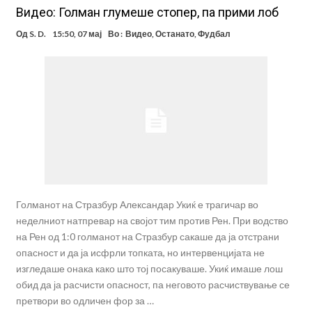
Видео: Голман глумеше стопер, па прими лоб
Од
S. D.
15:50, 07 мај
Во :
Видео
,
Останато
,
Фудбал
Голманот на Стразбур Александар Укиќ е трагичар во
неделниот натпревар на својот тим против Рен. При водство
на Рен од 1:0 голманот на Стразбур сакаше да ја отстрани
опасност и да ја исфрли топката, но интервенцијата не
изгледаше онака како што тој посакуваше. Укиќ имаше лош
обид да ја расчисти опасност, па неговото расчиствување се
претвори во одличен фор за …