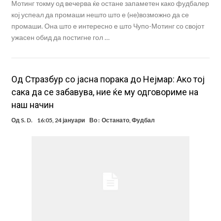
Мотинг токму од вечерва ќе остане запаметен како фудбалер
кој успеал да промаши нешто што е (не)возможно да се
промаши. Она што е интересно е што Чупо-Мотинг со својот
ужасен обид да постигне гол …
Од Стразбур со јасна порака до Нејмар: Ако тој
сака да се забавува, ние ќе му одговориме на
наш начин
Од
S. D.
16:05, 24 јануари
Во :
Останато
,
Фудбал