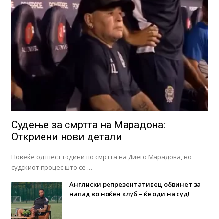
Судење за смртта на Марадона:
Откриени нови детали
Повеќе од шест години по смртта на Диего Марадона, во
судскиот процес што се …
Англиски репрезентативец обвинет за
напад во ноќен клуб – ќе оди на суд!