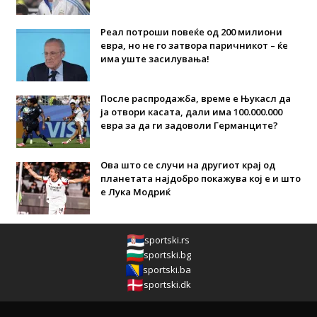
Реал потроши повеќе од 200 милиони
евра, но не го затвора паричникот – ќе
има уште засилувања!
После распродажба, време е Њукасл да
ја отвори касата, дали има 100.000.000
евра за да ги задоволи Германците?
Ова што се случи на другиот крај од
планетата најдобро покажува кој е и што
е Лука Модриќ
sportski.rs
sportski.bg
sportski.ba
sportski.dk