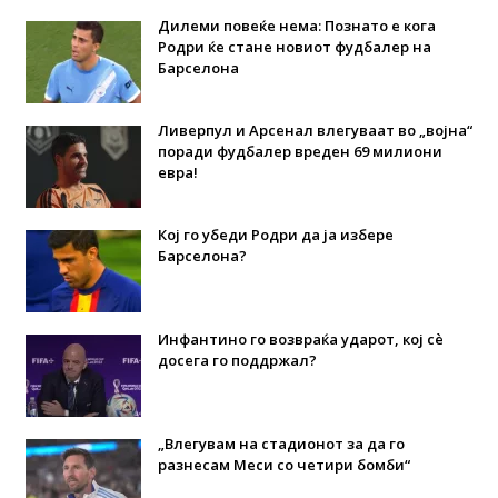
Дилеми повеќе нема: Познато е кога
Родри ќе стане новиот фудбалер на
Барселона
Ливерпул и Арсенал влегуваат во „војна“
поради фудбалер вреден 69 милиони
евра!
Кој го убеди Родри да ја избере
Барселона?
Инфантино го возвраќа ударот, кој сè
досега го поддржал?
„Влегувам на стадионот за да го
разнесам Меси со четири бомби“