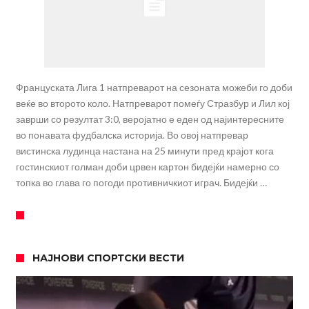
Француската Лига 1 натпреварот на сезоната можеби го доби
веќе во второто коло. Натпреварот помеѓу Стразбур и Лил кој
заврши со резултат 3:0, веројатно е еден од најинтересните
во понавата фудбалска историја. Во овој натпревар
вистинска лудинца настана на 25 минути пред крајот кога
гостинскиот голман доби црвен картон бидејќи намерно со
топка во глава го погоди противничкиот играч. Бидејќи …
НАЈНОВИ СПОРТСКИ ВЕСТИ