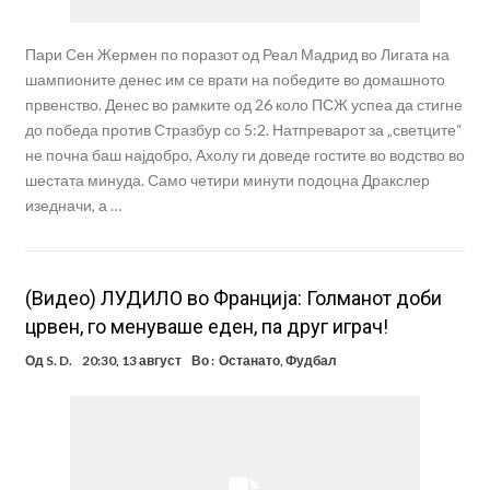
Пари Сен Жермен по поразот од Реал Мадрид во Лигата на
шампионите денес им се врати на победите во домашното
првенство. Денес во рамките од 26 коло ПСЖ успеа да стигне
до победа против Стразбур со 5:2. Натпреварот за „светците“
не почна баш најдобро, Ахолу ги доведе гостите во водство во
шестата минуда. Само четири минути подоцна Дракслер
изедначи, а …
(Видео) ЛУДИЛО во Франција: Голманот доби
црвен, го менуваше еден, па друг играч!
Од
S. D.
20:30, 13 август
Во :
Останато
,
Фудбал