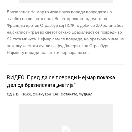
Бразилецот Нејмар го чека пауза поради повредата на
зглобот на десната нога. Во натпреварот од купот на
Франција против Стразбур кој ПСЖ го доби со 2:0 остана без
најскапиот играч во светот откако Бразилецот се повреди во
62-тата минута. Нејмар сам се повреди, но претходно имаше
неколку жестоки дуели со фудбалерите на Стразбург.
Најмногу поради тоа што ги нервираше со …
ВИДЕО: Пред да се повреди Нејмар покажа
дел од бразилската „магија“
Од
S. D.
10:08, 24 јануари
Во :
Останато
,
Фудбал