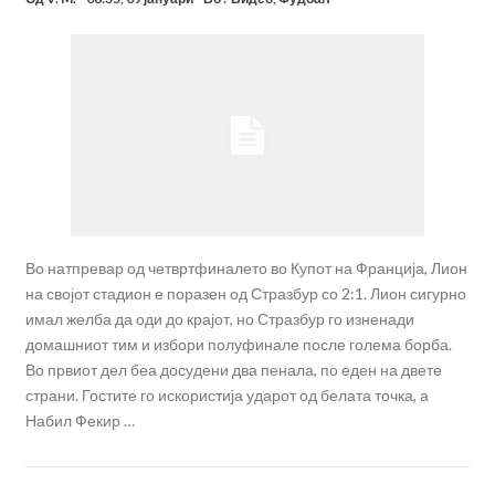
Во натпревар од четвртфиналето во Купот на Франција, Лион
на својот стадион е поразен од Стразбур со 2:1. Лион сигурно
имал желба да оди до крајот, но Стразбур го изненади
домашниот тим и избори полуфинале после голема борба.
Во првиот дел беа досудени два пенала, по еден на двете
страни. Гостите го искористија ударот од белата точка, а
Набил Фекир …