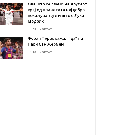
Ова што се случи на другиот
крај од планетата најдобро
покажува кој е и што е Лука
Модриќ
15:20, 07 август
Феран Торес кажал “да” на
Пари Сен Жермен
14:40, 07 август