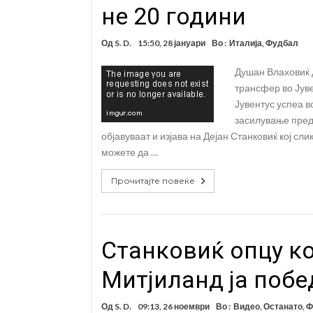
не 20 години
Од
S. D.
15:50, 28 јануари
Во :
Италија
,
Фудбал
Душан Влаховиќ 
трансфер во Јуве
Јувентус успеа в
засилување пред
објавуваат и изјава на Дејан Станковиќ кој сл
можете да …
Прочитајте повеќе
Станковиќ опцу ко
Митјиланд ја побе
Од
S. D.
09:13, 26 ноември
Во :
Видео
,
Останато
,
Ф