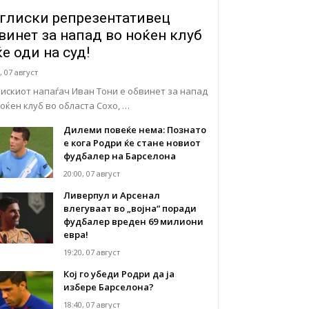
глиски репрезентативец
винет за напад во ноќен клуб
ќе оди на суд!
, 07 август
лискиот напаѓач Иван Тони е обвинет за напад
ноќен клуб во областа Сохо, …
Дилеми повеќе нема: Познато
е кога Родри ќе стане новиот
фудбалер на Барселона
20:00, 07 август
Ливерпул и Арсенал
влегуваат во „војна“ поради
фудбалер вреден 69 милиони
евра!
19:20, 07 август
Кој го убеди Родри да ја
избере Барселона?
18:40, 07 август