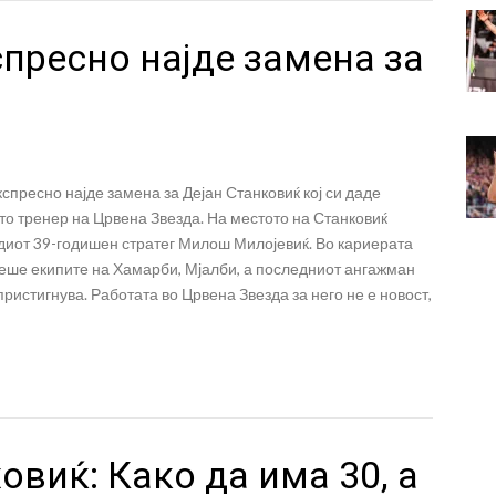
пресно најде замена за
спресно најде замена за Дејан Станковиќ кој си даде
то тренер на Црвена Звезда. На местото на Станковиќ
диот 39-годишен стратег Милош Милојевиќ. Во кариерата
деше екипите на Хамарби, Мјалби, а последниот ангажман
ристигнува. Работата во Црвена Звезда за него не е новост,
овиќ: Како да има 30, а