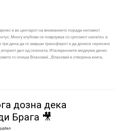
денес е во центарот на вниманието поради неговиот
нтус. Многу клубови се поврзуваа со српскиот напаѓач, а
о три дена да го заврши трансферот и да донесе сериозно
 вториот дел од сезоната. Италијанските медиуми денес
иковито го опиша Влаховиќ. „Влаховиќ е отворена книга,
га дозна дека
ди Брага 🎥
удбал