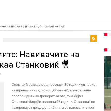
е кога Родри ќе стане новиот фудбалер на Барселона
 во „војна“ поради фудбалер вреден 69 милиони евра!
ре Барселона?
ите: Навивачите на
 кој сè досега го поддржал?
го разнесам Меси со четири бомби“
каа Станковиќ 🎥
лиони евра, но не го затвора паричникот – ќе има уште засилувања!
л
касл да ја отвори касата, дали има 100.000.000 евра за да ги задоволи
Спартак Москва вчера прослави 10 години од првиот
рај од планетата најдобро покажува кој е и што е Лука Модриќ
натпревар на стадионот „Лужњики“, а вчера беше
ри Сен Жермен
посебен ден и за тренерот на овој тим Дејан
Станковиќ бидејќи наполни 46 години. Станковиќ по
натпреварот дојде до трибината со навивачите кои