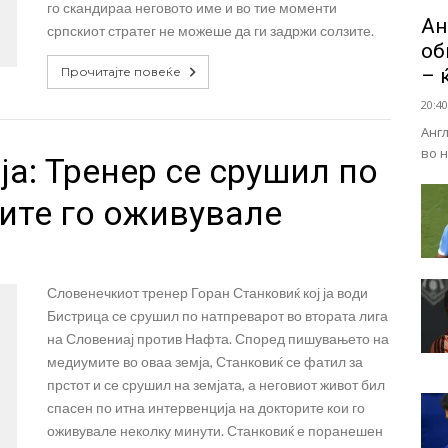
го скандираа неговото име и во тие моменти
Ан
српскиот стратег не можеше да ги задржи солзите.
об
Прочитајте повеќе
– 
20:40
Анг
во 
а: Тренер се срушил по
ите го оживувале
Словенечкиот тренер Горан Станковиќ кој ја води
Бистрица се срушил по натпреварот во втората лига
на Словениај против Нафта. Според пишувањето на
медиумите во оваа земја, Станковиќ се фатил за
прстот и се срушил на земјата, а неговиот живот бил
спасен по итна интервенција на докторите кои го
оживувале неколку минути. Станковиќ е поранешен