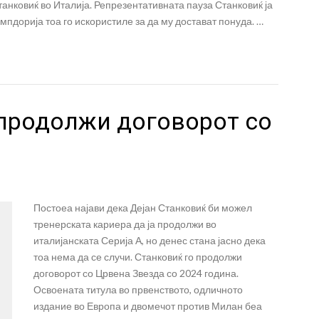
анковиќ во Италија. Репрезентативната пауза Станковиќ ја
мпдорија тоа го искористиле за да му достават понуда. …
 продолжи договорот со
Постоеа најави дека Дејан Станковиќ би можел
тренерската кариера да ја продолжи во
италијанската Серија А, но денес стана јасно дека
тоа нема да се случи. Станковиќ го продолжи
договорот со Црвена Звезда со 2024 година.
Освоената титула во првенството, одличното
издание во Европа и двомечот против Милан беа