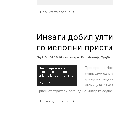
Прочитајте повеќе
Инѕаги добил улти
го исполни присти
Од
S. D.
09:28, 09 септември
Во :
Италија
,
Фудбал
Tренерот на Инте
ултиматум од клу
три од последнит
челниците. Како 
Српскиот стратег и легенда на Интер ќе седне
Прочитајте повеќе