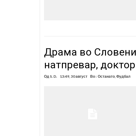
Драма во Словениј
натпревар, доктор
Од
S. D.
13:49, 30 август
Во :
Останато
,
Фудбал