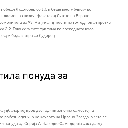
 победи Лудогорец со 1:0 и беше многу блиску до
 пласман во нокаут фазата од Лигата на Европа.
ромени кога во 93. Митјиланд постигна гол од пенал против
со 3:2. Така сега сите три тима во последното коло
 осум бода и игра со Лудорец, …
тила понуда за
фудбалер кој пред две години започна самостојна
а работи одлично на клупата на Црвена Звезда, а сега се
ил понуда од Серија А. Наводно Сампдорија сака да му