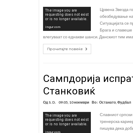
Црвена Звезда го
обезбедување на
Ситуацијата се п
Брага и славеше 
влегуваат со еднакви шанси. Данскиот тим има
Прочитајте повеќе
Сампдорија испра
Станковиќ
Од
S. D.
09:05, 10 ноември
Во :
Останато
,
Фудбал
Славниот српски 
тренерска кариер
пишува дека доб