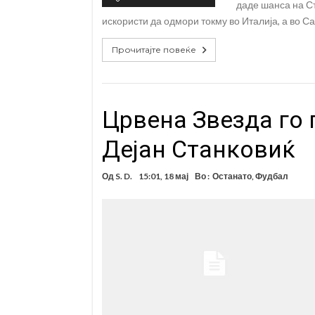
даде шанса на Ст
искористи да одмори токму во Италија, а во Са
Прочитајте повеќе
Црвена Звезда го
Дејан Станковиќ
Од
S. D.
15:01, 18 мај
Во :
Останато
,
Фудбал