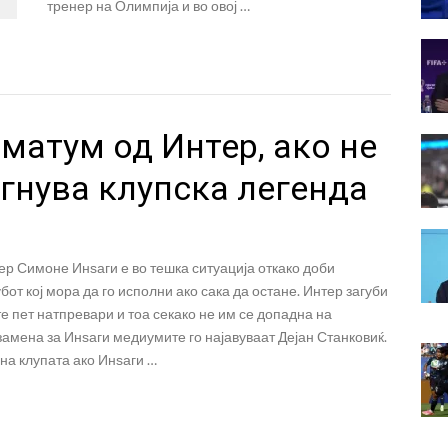
тренер на Олимпија и во овој …
матум од Интер, ако не
гнува клупска легенда
р Симоне Инѕаги е во тешка ситуација откако доби
бот кој мора да го исполни ако сака да остане. Интер загуби
е пет натпревари и тоа секако не им се допадна на
замена за Инѕаги медиумите го најавуваат Дејан Станковиќ.
 на клупата ако Инѕаги …