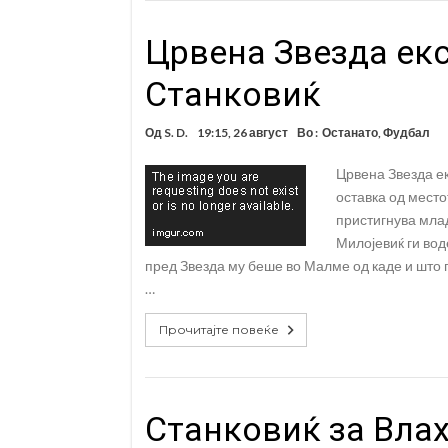
Црвена Звезда екс
Станковиќ
Од
S. D.
19:15, 26 август
Во :
Останато
,
Фудбал
Црвена Звезда ек
оставка од место
пристигнува мла
Милојевиќ ги во
пред Звезда му беше во Малме од каде и што п
…
Прочитајте повеќе
Станковиќ за Влах