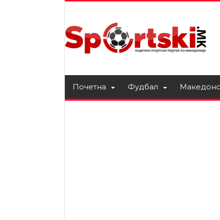
Почетна
Фудбал
Македонс