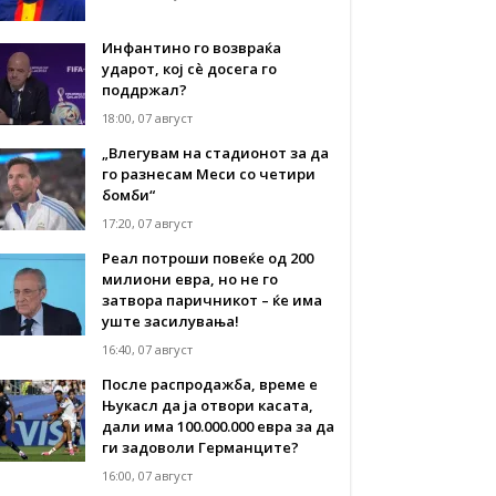
Инфантино го возвраќа
ударот, кој сè досега го
поддржал?
18:00, 07 август
„Влегувам на стадионот за да
го разнесам Меси со четири
бомби“
17:20, 07 август
Реал потроши повеќе од 200
милиони евра, но не го
затвора паричникот – ќе има
уште засилувања!
16:40, 07 август
После распродажба, време е
Њукасл да ја отвори касата,
дали има 100.000.000 евра за да
ги задоволи Германците?
16:00, 07 август