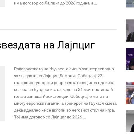
има договор со Лајпциг до 2026 година и …
ѕвездата на Лајпциг
Раководството на Њукасл е силно заинтересирано
за ѕвездата на Лајпциг, Домоник Собицлај. 22-
годишниот унгарски репрезентативец игра одлична
сезона во Бундеслигата, каде на 31 меч постигна 6
гола и запиша 9 асистенции. Собоцлај е мета на
многу европски гиганти, а тренерот на Њукасл смета
дека идеално ќе се вклопи во неговиот стил на игра.
Тој има договор со Лајпциг до 2026 …