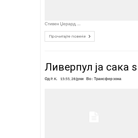
Стивен Џерард, …
Прочитајте повеќе
Ливерпул ја сака 
Од
P. K.
15:55, 28 јуни
Во :
Трансфер зона