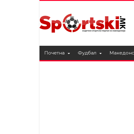
Почетна
Фудбал
Македонс