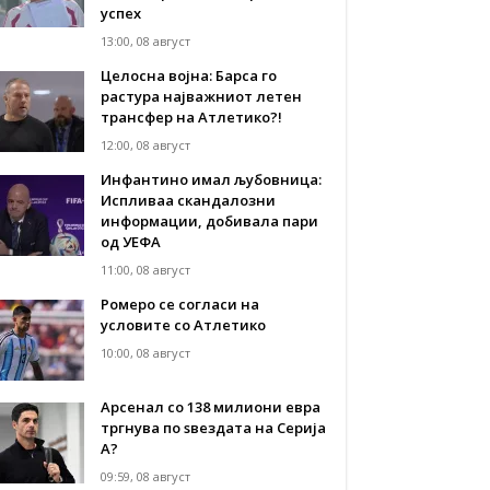
успех
13:00, 08 август
Целосна војна: Барса го
растура најважниот летен
трансфер на Атлетико?!
12:00, 08 август
Инфантино имал љубовница:
Испливаа скандалозни
информации, добивала пари
од УЕФА
11:00, 08 август
Ромеро се согласи на
условите со Атлетико
10:00, 08 август
Арсенал со 138 милиони евра
тргнува по ѕвездата на Серија
А?
09:59, 08 август