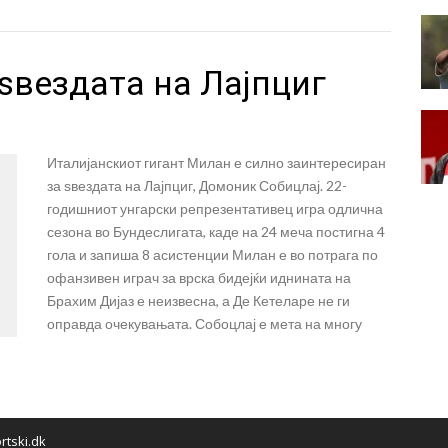
ѕвездата на Лајпциг
Италијанскиот гигант Милан е силно заинтересиран
за ѕвездата на Лајпциг, Домоник Собицлај. 22-
годишниот унгарски репрезентативец игра одлична
сезона во Бундеслигата, каде на 24 меча постигна 4
гола и запиша 8 асистенции Милан е во потрага по
офанзивен играч за врска бидејќи иднината на
Брахим Дијаз е неизвесна, а Де Кетеларе не ги
оправда очекувањата. Собоцлај е мета на многу
rtski.dk