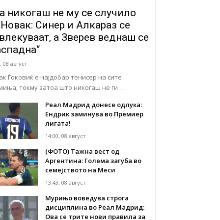
а никогаш не му се случило
 Новак: Синер и Алкараз се
влекуваат, а Зверев веднаш се
аспадна“
, 08 август
ак Ѓоковиќ е најдобар тенисер на сите
миња, токму затоа што никогаш не ги …
Реал Мадрид донесе одлука:
Eндрик заминува во Премиер
лигата!
14:00, 08 август
(ФОТО) Тажна вест од
Аргентина: Голема загуба во
семејството на Меси
13:43, 08 август
Мурињо воведува строга
дисциплина во Реал Мадрид:
Ова се трите нови правила за