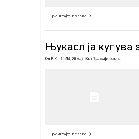
Прочитајте повеќе
Њукасл ја купува 
Од
P. K.
11:56, 28 мај
Во :
Трансфер зона
Прочитајте повеќе