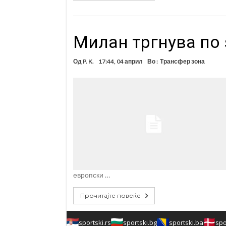
Милан тргнува по 
Од
P. K.
17:44, 04 април
Во :
Трансфер зона
европски …
Прочитајте повеќе
sportski.rs
sportski.bg
sportski.ba
spo