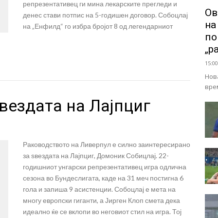
репрезентативец ги мина лекарските прегледи и
Ов
денес стави потпис на 5-годишен договор. Собоцлај
на
на „Енфилд“ го избра бројот 8 од легендарниот
по
„р
15:00
Нов
вре
ѕвездата на Лајпциг
Раководството на Ливерпул е силно заинтересирано
за ѕвездата на Лајпциг, Домоник Собицлај. 22-
годишниот унгарски репрезентативец игра одлична
сезона во Бундеслигата, каде на 31 меч постигна 6
гола и запиша 9 асистенции. Собоцлај е мета на
многу европски гиганти, а Јирген Клоп смета дека
идеално ќе се вклопи во неговиот стил на игра. Тој