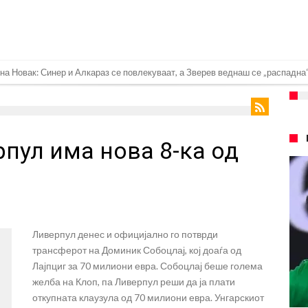
на Новак: Синер и Алкараз се повлекуваат, а Зверев веднаш се „распадна
ндрик заминува во Премиер лигата!
а: Голема загуба во семејството на Меси
пул има нова 8-ка од
плина во Реал Мадрид: Ова се трите нови правила за успех
ра најважниот летен трансфер на Атлетико?!
спливаа скандалозни информации, добивала пари од УЕФА
е со Атлетико
Ливерпул денес и официјално го потврди
ргнува по ѕвездата на Серија А?
трансферот на Доминик Собоцлај, кој доаѓа од
плина во Реал Мадрид: Ова се трите нови правила
Лајпциг за 70 милиони евра. Собоцлај беше голема
желба на Клоп, па Ливерпул реши да ја плати
ја: Ливерпул се засили од Барселона!
откупната клаузула од 70 милиони евра. Унгарскиот