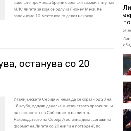
каде што преминаа бројни европски ѕвезди, ниту пак
Ли
МЛС лигата за која се одлучи Лионел Меси. Ќе
ев
започнеме 10. место кое го делат неколку
по
23:30
Лив
оби
ува, останува со 20
Италијанската Серија А, нема да се скрати од 20 на
18 клуба, одлучи денеска мнозинството прволигаши
на состанокот на Собранието на лигата.
Раководството на Серија А истакна дека „сегашниот
формат на Лигата со 20 екипи е потврден“, по