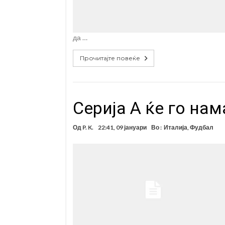
да …
Прочитајте повеќе
Серија А ќе го на
Од
P. K.
22:41, 09 јануари
Во :
Италија
,
Фудбал