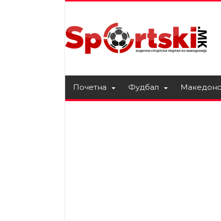
Почетна
Фудбал
Македонс