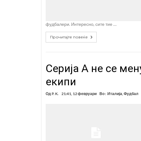
фудбалери. Интересно, сите тие …
Прочитајте повеќе
Серија А не се мен
екипи
Од
P. K.
21:41, 12 февруари
Во :
Италија
,
Фудбал