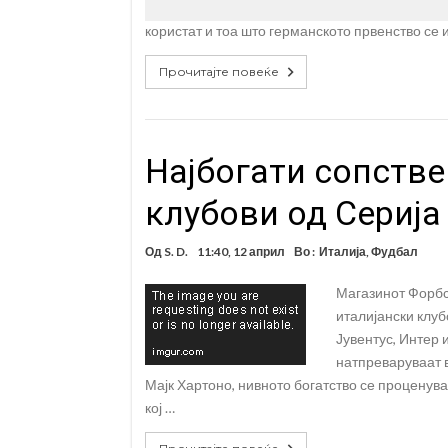
користат и тоа што германското првенство се и
Прочитајте повеќе
Најбогати сопстве
клубови од Серија
Од
S. D.
11:40, 12 април
Во :
Италија
,
Фудбал
Магазинот Форбс 
италијански клуб
Јувентус, Интер 
натпреваруваат в
Мајк Хартоно, нивното богатство се проценува
кој …