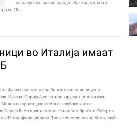
пополнување на распоредот. Како аргумент го
гра со 18 …
ници во Италија имаат
 Б
го објави списокот на најбогатите сопственици на
ови. Иако во Серија А се натпреваруваат гиганти како
и Милан на првите две места се клубови кои се
о Серија Б. На првото место се наоѓаат браќата Роберт и
 на 45 милијардо долари. Тие се сопственци на Комо, клуб