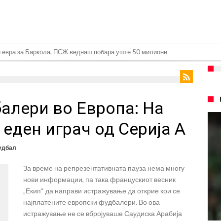
 евра за Баркола, ПСЖ веднаш побара уште 50 милиони
ач на Манчестер Јунајтед
 да остане во Милан
алери во Европа: На
 Салах во Истанбул
оворија, Гимарејш заминува
 еден играч од Серија А
 Винисиус на праг на Лондон!
удбал
шан Влаховиќ!
За време на репрезентативната пауза нема многу
аќа својот млад талент во Серија “А”
нови информации, па така францускиот весник
„Екип“ да направи истражување да открие кои се
најплатените европски фудбалери. Во ова
о Гакпо
истражување не се вбројуваше Саудиска Арабија