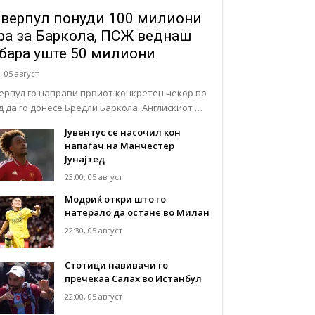
верпул понуди 100 милиони
ра за Баркола, ПСЖ веднаш
бара уште 50 милиони
, 05 август
ерпул го направи првиот конкретен чекор во
д да го донесе Бредли Баркола. Англискиот …
Јувентус се насочил кон
напаѓач на Манчестер
Јунајтед
23:00, 05 август
Модриќ откри што го
натерало да остане во Милан
22:30, 05 август
Стотици навивачи го
пречекаа Салах во Истанбул
22:00, 05 август