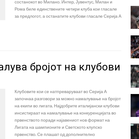
состанокот во Милано. Интер, Јувентус, Милан и
Рома биле единствените четири клуба кои гласале
за предлогот, а останатите клубови гласале Серија А
малува бројот на клубови
Клубовите кои се натпреваруваат во Серија А
започнаа разговори за можно намалување на бројот
на екипи во лигата. Најдобрите италијански клубови
инсистираат на намалување на конкуренцијата во
првенството поради најавениот нов формат на
Лигата на шампионите и Светското клупско
првенство. Се плашат од дополнително