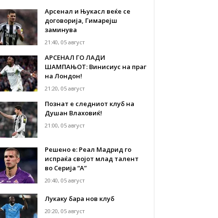
Арсенал и Њукасл веќе се
договорија, Гимарејш
заминува
21:40, 05 август
АРСЕНАЛ ГО ЛАДИ
ШАМПАЊОТ: Винисиус на праг
на Лондон!
21:20, 05 август
Познат е следниот клуб на
Душан Влаховиќ!
21:00, 05 август
Решено е: Реал Мадрид го
испраќа својот млад талент
во Серија “А”
20:40, 05 август
Лукаку бара нов клуб
20:20, 05 август